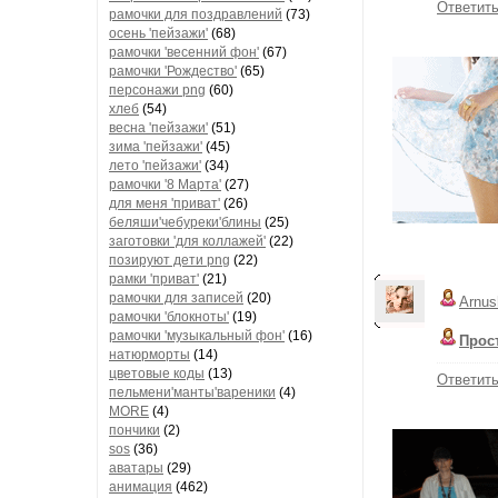
Ответит
рамочки для поздравлений
(73)
осень 'пейзажи'
(68)
рамочки 'весенний фон'
(67)
рамочки 'Рождество'
(65)
персонажи png
(60)
хлеб
(54)
весна 'пейзажи'
(51)
зима 'пейзажи'
(45)
лето 'пейзажи'
(34)
рамочки '8 Марта'
(27)
для меня 'приват'
(26)
беляши'чебуреки'блины
(25)
заготовки 'для коллажей'
(22)
позируют дети png
(22)
рамки 'приват'
(21)
рамочки для записей
(20)
Arnus
рамочки 'блокноты'
(19)
рамочки 'музыкальный фон'
(16)
Прос
натюрморты
(14)
цветовые коды
(13)
Ответит
пельмени'манты'вареники
(4)
MORE
(4)
пончики
(2)
sos
(36)
аватары
(29)
анимация
(462)