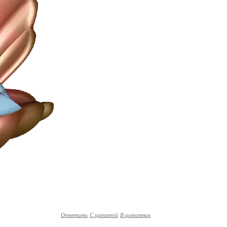
Ответить
С цитатой
В цитатник