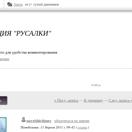
Авось
из (+ сутки) дневников
ИЯ "РУСАЛКИ"
то для удобства комментирования.
щение
« Пред. запись
—
К дневнику
—
След. запись 
ь
pavelshichinov
обратиться по имени
Понедельник, 11 Апреля 2011 г. 09:42 (
ссылка
)