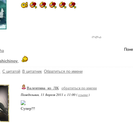
Поне
ha
shichinov
,
ь
С цитатой
В цитатник
Обратиться по имени
Валентина_из_ЛК
обратиться по имени
Понедельник, 11 Апреля 2011 г. 11:00 (
ссылка
)
Супер!!!