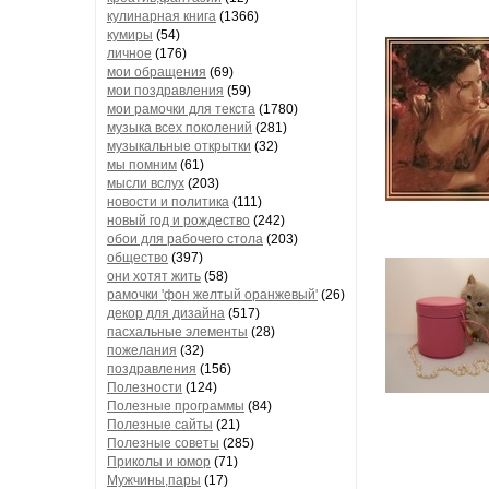
кулинарная книга
(1366)
кумиры
(54)
личное
(176)
мои обращения
(69)
мои поздравления
(59)
мои рамочки для текста
(1780)
музыка всех поколений
(281)
музыкальные открытки
(32)
мы помним
(61)
мысли вслух
(203)
новости и политика
(111)
новый год и рождество
(242)
обои для рабочего стола
(203)
общество
(397)
они хотят жить
(58)
рамочки 'фон желтый оранжевый'
(26)
декор для дизайна
(517)
пасхальные элементы
(28)
пожелания
(32)
поздравления
(156)
Полезности
(124)
Полезные программы
(84)
Полезные сайты
(21)
Полезные советы
(285)
Приколы и юмор
(71)
Мужчины,пары
(17)