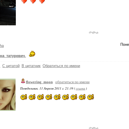
Поне
ha
яна_татуревич
,
ь
С цитатой
В цитатник
Обратиться по имени
flowering_moon
обратиться по имени
Понедельник, 11 Апреля 2011 г. 21:39 (
ссылка
)