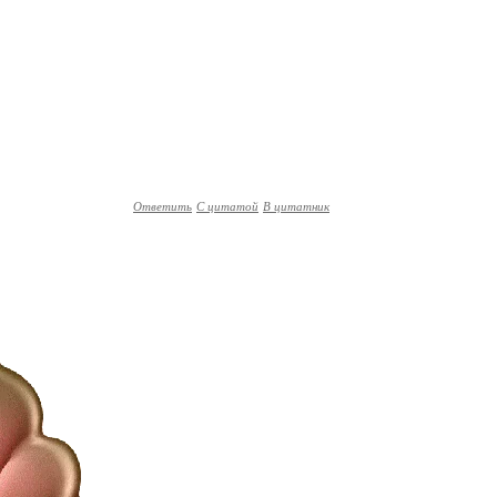
Ответить
С цитатой
В цитатник