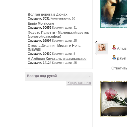
Долгая дорога в Дюнах
Слушали: 7031
Комментарии: 20
Ennio Morricone
Слушали: 30656
Комментарии: 31
Фаусто Папетти - Маленький цветок
(золотой саксофон)
Слушали: 92997
Комментарии: 25
Стелла Джанни - Милан и Ночь
Arnus
(NEW)!!!
Слушали: 10430
Комментарии: 8
pavel
А Алёшин Хрусталь и шампанское
Слушали: 14124
Комментарии: 25
Ответит
Всегда под рукой
-
К приложению