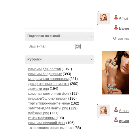
Arnus
Вале
Подписка по e-mail
-
Ответит
Рубрики
-
рамочки для постов
(1061)
рамочки бордюрные
(393)
мои рамочки с коллажом
(331)
декоративные элементы
(290)
девушки png
(194)
рамочки 'цветочный фон'
(192)
пирожки'булочки'пироги
(190)
торты'пирожные'печенье
(162)
заготовки,элементы png
(129)
Arnus
пейзажи png
(121)
кексы'маффины
(108)
ириш
рамочки 'осенний фон'
(106)
творожная/сырная выпечка
(88)