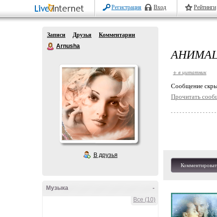
Регистрация
Вход
Рейтинги
Записи
Друзья
Комментарии
Arnusha
АНИМАЦ
+ в цитатник
Cообщение скры
Прочитать сооб
В друзья
Комментироват
Музыка
-
Все (10)