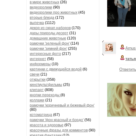
в мире животных
(26)
видеоролики
(90)
видеоролики про животных
(45)
вторые блюда
(172)
выпечка
(1112)
декор из скрап.наборов
(170)
дары природы десерт
(31)
домашние животные
(120)
рамочки 'зеленый фон'
(114)
Arnus
рамочки 'зимний фон'
(255)
интересные фото
(217)
тать
интернет
(58)
информеры
(10)
картинки с движущейся водой
(6)
Ответит
свечи
(21)
открытки
(358)
кино'мультфильмы
(25)
клипарт
(808)
кнопки переходы
(8)
коллажи
(21)
рамочки 'коричневый и бежевый фон'
(80)
котоматрица
(67)
рамочки 'фон красный и бордо'
(56)
красота и здоровье
(97)
красочные фразы для комментов
(90)
креатив,фантазии
(12)