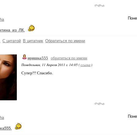
Поне
ha
нтина_из_ЛК
,
ь
С цитатой
В цитатник
Обратиться по имени
иришка555
обратиться по имени
Понедельник, 11 Апреля 2011 г. 14:05 (
ссылка
)
Супер!!! Спасибо.
Поне
ha
ка555
,