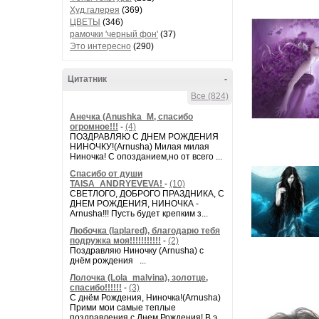
Худ.галерея
(369)
ЦВЕТЫ
(346)
рамочки 'черный фон'
(37)
Это интересно
(290)
Цитатник
-
Все (824)
Анечка (Anushka_M, спасибо
огромное!!!
-
(4)
ПОЗДРАВЛЯЮ С ДНЕМ РОЖДЕНИЯ
НИНОЧКУ!(Arnusha) Милая милая
Ниночка! С опозданием,но от всего ...
Спасибо от души
TAISA_ANDRYEVEVA!
-
(10)
СВЕТЛОГО, ДОБРОГО ПРАЗДНИКА, С
ДНЕМ РОЖДЕНИЯ, НИНОЧКА -
Arnusha!!! Пусть будет крепким з...
Любочка (laplared), благодарю тебя
подружка моя!!!!!!!!!!!
-
(2)
Поздравляю Ниночку (Arnusha) с
днём рождения ...
Лолочка (Lola_malvina), золотце,
спасибо!!!!!!
-
(3)
С днём Рождения, Ниночка!(Аrnusha)
Прими мои самые теплые
поздравления с Днем Рождения! В э...