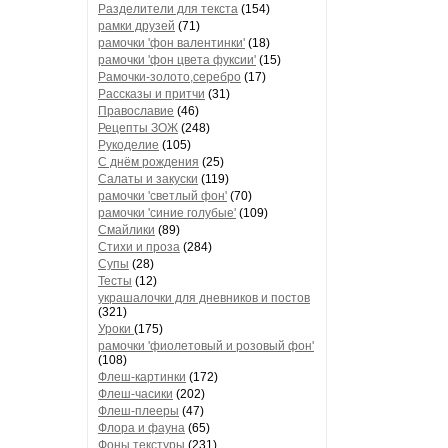
Разделители для текста
(154)
рамки друзей
(71)
рамочки 'фон валентинки'
(18)
рамочки 'фон цвета фуксии'
(15)
Рамочки-золото,серебро
(17)
Рассказы и притчи
(31)
Православие
(46)
Рецепты ЗОЖ
(248)
Рукоделие
(105)
С днём рождения
(25)
Салаты и закуски
(119)
рамочки 'светлый фон'
(70)
рамочки 'синие голубые'
(109)
Смайлики
(89)
Стихи и проза
(284)
Супы
(28)
Тесты
(12)
украшалочки для дневников и постов
(321)
Уроки
(175)
рамочки 'фиолетовый и розовый фон'
(108)
Флеш-картинки
(172)
Флеш-часики
(202)
Флеш-плееры
(47)
Флора и фауна
(65)
Фоны текстуры
(231)