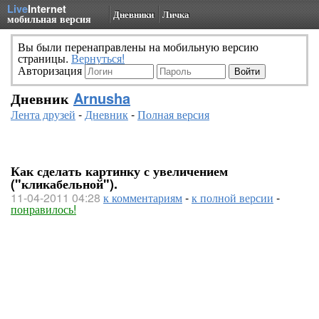
Live
Internet
Дневники
Личка
мобильная версия
Вы были перенаправлены на мобильную версию
страницы.
Вернуться!
Авторизация
Дневник
Arnusha
Лента друзей
-
Дневник
-
Полная версия
Как сделать картинку с увеличением
("кликабельной").
11-04-2011 04:28
к комментариям
-
к полной версии
-
понравилось!
Чтобы сделать картинку "кликабельной", не обяз
специальными услугами фотохостинга. Достаточно в