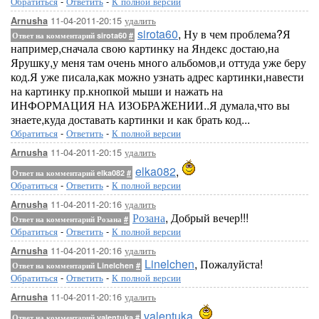
Обратиться
-
Ответить
-
К полной версии
11-04-2011-20:15
удалить
Arnusha
sirota60
, Ну в чем проблема?Я
Ответ на комментарий sirota60
#
например,сначала свою картинку на Яндекс достаю,на
Ярушку,у меня там очень много альбомов,и оттуда уже беру
код.Я уже писала,как можно узнать адрес картинки,навести
на картинку пр.кнопкой мыши и нажать на
ИНФОРМАЦИЯ НА ИЗОБРАЖЕНИИ..Я думала,что вы
знаете,куда доставать картинки и как брать код...
Обратиться
-
Ответить
-
К полной версии
11-04-2011-20:15
удалить
Arnusha
elka082
,
Ответ на комментарий elka082
#
Обратиться
-
Ответить
-
К полной версии
11-04-2011-20:16
удалить
Arnusha
Розана
, Добрый вечер!!!
Ответ на комментарий Розана
#
Обратиться
-
Ответить
-
К полной версии
11-04-2011-20:16
удалить
Arnusha
Linelchen
, Пожалуйста!
Ответ на комментарий Linelchen
#
Обратиться
-
Ответить
-
К полной версии
11-04-2011-20:16
удалить
Arnusha
valentuka
,
Ответ на комментарий valentuka
#