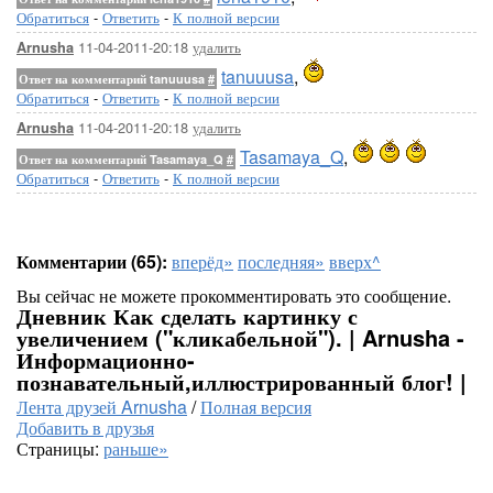
Обратиться
-
Ответить
-
К полной версии
11-04-2011-20:18
удалить
Arnusha
tanuuusa
,
Ответ на комментарий tanuuusa
#
Обратиться
-
Ответить
-
К полной версии
11-04-2011-20:18
удалить
Arnusha
Tasamaya_Q
,
Ответ на комментарий Tasamaya_Q
#
Обратиться
-
Ответить
-
К полной версии
Комментарии (65):
вперёд»
последняя»
вверх^
Вы сейчас не можете прокомментировать это сообщение.
Дневник Как сделать картинку с
увеличением ("кликабельной"). | Arnusha -
Информационно-
познавательный,иллюстрированный блог! |
Лента друзей Arnusha
/
Полная версия
Добавить в друзья
Страницы:
раньше»