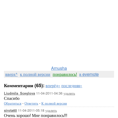
следующий код (2 раза):
<a href="
" target=_blank><img 
адрес_картинки
width=
px></a>
500
Здесь предполагается, что размер исходной картин
хотите изменить размер превьюшки, заменит
width=
p
ВАШЕ_ЗНАЧЕНИЕ
Arnusha
вверх^
к полной версии
понравилось!
в evernote
Комментарии (65):
вперёд»
последняя»
11-04-2011-04:36
удалить
Liudmila_Sceglova
Спасибо
Обратиться
-
Ответить
-
К полной версии
11-04-2011-05:18
удалить
sirota60
Очень хорошо! Мне понравилось!!!