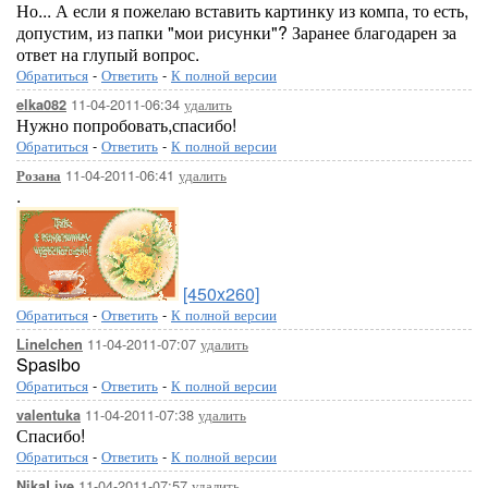
Но... А если я пожелаю вставить картинку из компа, то есть,
допустим, из папки "мои рисунки"? Заранее благодарен за
ответ на глупый вопрос.
Обратиться
-
Ответить
-
К полной версии
11-04-2011-06:34
удалить
elka082
Нужно попробовать,спасибо!
Обратиться
-
Ответить
-
К полной версии
11-04-2011-06:41
удалить
Розана
.
[450x260]
Обратиться
-
Ответить
-
К полной версии
11-04-2011-07:07
удалить
Linelchen
Spasibo
Обратиться
-
Ответить
-
К полной версии
11-04-2011-07:38
удалить
valentuka
Спасибо!
Обратиться
-
Ответить
-
К полной версии
11-04-2011-07:57
удалить
NikaLive