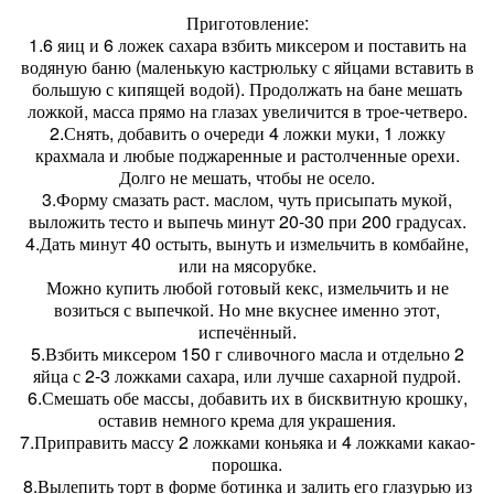
Приготовление:
1.6 яиц и 6 ложек сахара взбить миксером и поставить на
водяную баню (маленькую кастрюльку с яйцами вставить в
большую с кипящей водой). Продолжать на бане мешать
ложкой, масса прямо на глазах увеличится в трое-четверо.
2.Снять, добавить о очереди 4 ложки муки, 1 ложку
крахмала и любые поджаренные и растолченные орехи.
Долго не мешать, чтобы не осело.
3.Форму смазать раст. маслом, чуть присыпать мукой,
выложить тесто и выпечь минут 20-30 при 200 градусах.
4.Дать минут 40 остыть, вынуть и измельчить в комбайне,
или на мясорубке.
Можно купить любой готовый кекс, измельчить и не
возиться с выпечкой. Но мне вкуснее именно этот,
испечённый.
5.Взбить миксером 150 г сливочного масла и отдельно 2
яйца с 2-3 ложками сахара, или лучше сахарной пудрой.
6.Смешать обе массы, добавить их в бисквитную крошку,
оставив немного крема для украшения.
7.Приправить массу 2 ложками коньяка и 4 ложками какао-
порошка.
8.Вылепить торт в форме ботинка и залить его глазурью из