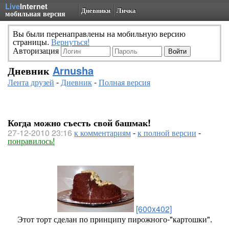
Live
Internet
Дневники
Личка
мобильная версия
Вы были перенаправлены на мобильную версию
страницы.
Вернуться!
Авторизация
Дневник
Arnusha
Лента друзей
-
Дневник
-
Полная версия
Когда можно съесть свой башмак!
27-12-2010 23:16
к комментариям
-
к полной версии
-
понравилось!
[600x402]
Этот торт сделан по принципу пирожного-"картошки".