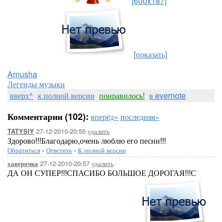
[600x187]
[показать]
Arnusha
Легенды музыки
вверх^
к полной версии
понравилось!
в evernote
Комментарии (102):
вперёд»
последняя»
27-12-2010-20:55
удалить
TATYSIY
Здорово!!!Благодарю,очень люблю его песни!!!
Обратиться
-
Ответить
-
К полной версии
27-12-2010-20:57
удалить
хаверочка
ДА ОН СУПЕР!!!СПАСИБО БОЛЬШОЕ ДОРОГАЯ!!!С