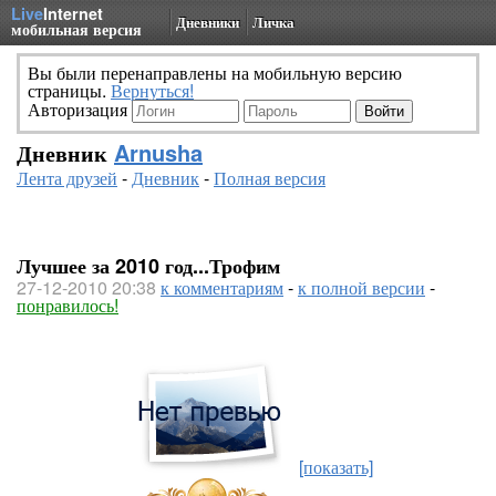
Live
Internet
Дневники
Личка
мобильная версия
Вы были перенаправлены на мобильную версию
страницы.
Вернуться!
Авторизация
Дневник
Arnusha
Лента друзей
-
Дневник
-
Полная версия
Лучшее за 2010 год...Трофим
27-12-2010 20:38
к комментариям
-
к полной версии
-
понравилось!
[показать]