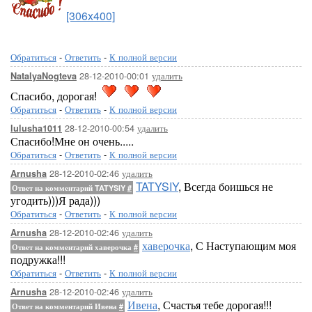
[306x400]
Обратиться
-
Ответить
-
К полной версии
28-12-2010-00:01
удалить
NatalyaNogteva
Спасибо, дорогая!
Обратиться
-
Ответить
-
К полной версии
28-12-2010-00:54
удалить
lulusha1011
Спасибо!Мне он очень.....
Обратиться
-
Ответить
-
К полной версии
28-12-2010-02:46
удалить
Arnusha
TATYSIY
, Всегда боишься не
Ответ на комментарий TATYSIY
#
угодить)))Я рада)))
Обратиться
-
Ответить
-
К полной версии
28-12-2010-02:46
удалить
Arnusha
хаверочка
, С Наступающим моя
Ответ на комментарий хаверочка
#
подружка!!!
Обратиться
-
Ответить
-
К полной версии
28-12-2010-02:46
удалить
Arnusha
Ивена
, Счастья тебе дорогая!!!
Ответ на комментарий Ивена
#