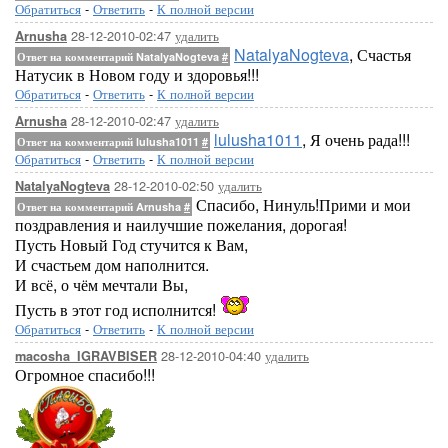
Обратиться
-
Ответить
-
К полной версии
28-12-2010-02:47
удалить
Arnusha
NatalyaNogteva
, Счастья
Ответ на комментарий NatalyaNogteva
#
Натусик в Новом году и здоровья!!!
Обратиться
-
Ответить
-
К полной версии
28-12-2010-02:47
удалить
Arnusha
lulusha1011
, Я очень рада!!!
Ответ на комментарий lulusha1011
#
Обратиться
-
Ответить
-
К полной версии
28-12-2010-02:50
удалить
NatalyaNogteva
Спасибо, Нинуль!Прими и мои
Ответ на комментарий Arnusha
#
поздравления и наилучшие пожелания, дорогая!
Пусть Новый Год стучится к Вам,
И счастьем дом наполнится.
И всё, о чём мечтали Вы,
Пусть в этот год исполнится!
Обратиться
-
Ответить
-
К полной версии
28-12-2010-04:40
удалить
macosha_IGRAVBISER
Огромное спасибо!!!