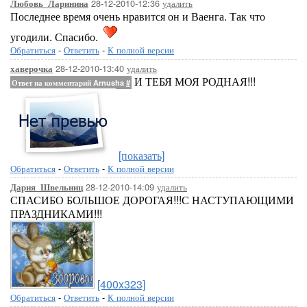
28-12-2010-12:36
удалить
Любовь_Ларинина
Последнее время очень нравится он и Ваенга. Так что
угодили. Спасибо.
Обратиться
-
Ответить
-
К полной версии
28-12-2010-13:40
удалить
хаверочка
И ТЕБЯ МОЯ РОДНАЯ!!!
Ответ на комментарий Arnusha
#
[показать]
Обратиться
-
Ответить
-
К полной версии
28-12-2010-14:09
удалить
Дария_Швельниц
СПАСИБО БОЛЬШОЕ ДОРОГАЯ!!!С НАСТУПАЮЩИМИ
ПРАЗДНИКАМИ!!!
[400x323]
Обратиться
-
Ответить
-
К полной версии