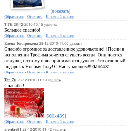
[показать]
Обратиться
-
Ответить
-
К полной версии
28-12-2010-10:15
удалить
ТТН
Большое спасибо!
Обратиться
-
Ответить
-
К полной версии
28-12-2010-11:00
удалить
Елена_Кострюкова
Спасибо огромное за доставленное удовольствие!!! Песни в
исполнении Трофима хочется слушать всегда. Они поются
от души, поэтому и воспринимаются душою. Это отличный
подарок к Новому Году! С Наступающим!!!:dance3:
Обратиться
-
Ответить
-
К полной версии
28-12-2010-11:19
удалить
Tat_Zu
Спасибо !
[600x439]
Обратиться
-
Ответить
-
К полной версии
28-12-2010-11:42
удалить
alenkiy61