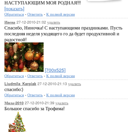
НАСТУПАЮЩИМ МОЯ РОДНАЯ!!!
[показать]
Обратиться
-
Ответить
-
К полной версии
27-12-2010-21:02
удалить
Ивена
Спасибо, Ниночка! С наступающими праздниками. Пусть
последняя неделя уходящего го да будет продуктивной и
радостной!
[700x525]
Обратиться
-
Ответить
-
К полной версии
27-12-2010-21:13
удалить
Liudmila_Karpiak
спасибо:)
Обратиться
-
Ответить
-
К полной версии
27-12-2010-21:39
удалить
Мила-2010
Большое спасибо за Трофима!