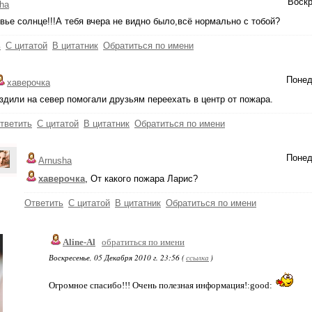
Воскр
ha
вье солнце!!!А тебя вчера не видно было,всё нормально с тобой?
ь
С цитатой
В цитатник
Обратиться по имени
Понед
хаверочка
здили на север помогали друзьям переехать в центр от пожара.
тветить
С цитатой
В цитатник
Обратиться по имени
Понед
Arnusha
хаверочка
, От какого пожара Ларис?
Ответить
С цитатой
В цитатник
Обратиться по имени
Aline-Al
обратиться по имени
Воскресенье, 05 Декабря 2010 г. 23:56 (
ссылка
)
Огромное спасибо!!! Очень полезная информация!:good: