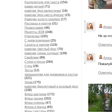
Разделители для текста
(154)
рамки друзей
(71)
рамочки 'фон валентинки'
(18)
рамочки 'фон цвета фуксии'
(15)
Рамочки-золото,серебро
(17)
Рассказы и притчи
(31)
Arnus
Православие
(46)
Рецепты ЗОЖ
(248)
Не за что
Рукоделие
(105)
С днём рождения
(25)
Ответит
Салаты и закуски
(119)
рамочки 'светлый фон'
(70)
рамочки 'синие голубые'
(109)
Смайлики
(89)
Arnus
Стихи и проза
(284)
Пожалуйс
Супы
(28)
Тесты
(12)
Ответит
украшалочки для дневников и постов
(321)
Уроки
(175)
рамочки 'фиолетовый и розовый фон'
(108)
Флеш-картинки
(172)
Флеш-часики
(202)
Флеш-плееры
(47)
Флора и фауна
(65)
Фоны текстуры
(231)