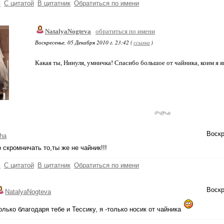
ь
С цитатой
В цитатник
Обратиться по имени
NatalyaNogteva
обратиться по имени
Воскресенье, 05 Декабря 2010 г. 23:42 (
ссылка
)
Какая ты, Нинуля, умничка! Спасибо большое от чайника, коим я 
Воскр
ha
 скромничать то,ты же не чайник!!!
ь
С цитатой
В цитатник
Обратиться по имени
Воскр
NatalyaNogteva
олько благодаря тебе и Тессику, я -только носик от чайника