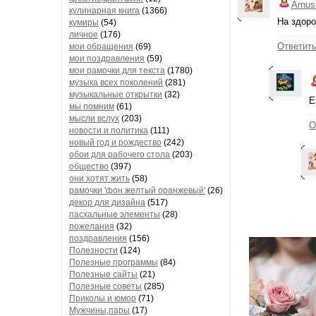
Arnus
кулинарная книга
(1366)
На здоро
кумиры
(54)
личное
(176)
Ответит
мои обращения
(69)
мои поздравления
(59)
мои рамочки для текста
(1780)
музыка всех поколений
(281)
музыкальные открытки
(32)
Е
мы помним
(61)
мысли вслух
(203)
О
новости и политика
(111)
новый год и рождество
(242)
обои для рабочего стола
(203)
общество
(397)
они хотят жить
(58)
рамочки 'фон желтый оранжевый'
(26)
декор для дизайна
(517)
пасхальные элементы
(28)
пожелания
(32)
поздравления
(156)
Полезности
(124)
Полезные программы
(84)
Полезные сайты
(21)
Полезные советы
(285)
Приколы и юмор
(71)
Мужчины,пары
(17)