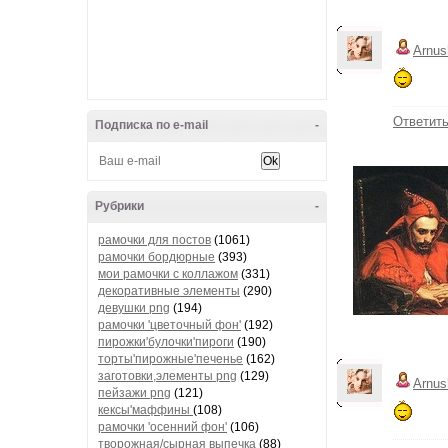
Arnus
Ответит
Подписка по e-mail
-
Рубрики
-
рамочки для постов
(1061)
рамочки бордюрные
(393)
мои рамочки с коллажом
(331)
декоративные элементы
(290)
девушки png
(194)
рамочки 'цветочный фон'
(192)
пирожки'булочки'пироги
(190)
торты'пирожные'печенье
(162)
заготовки,элементы png
(129)
Arnus
пейзажи png
(121)
кексы'маффины
(108)
рамочки 'осенний фон'
(106)
творожная/сырная выпечка
(88)