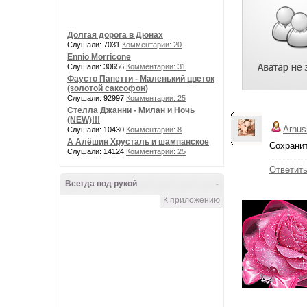
Долгая дорога в Дюнах
Слушали: 7031
Комментарии: 20
Ennio Morricone
Слушали: 30656
Комментарии: 31
Фаусто Папетти - Маленький цветок
(золотой саксофон)
Слушали: 92997
Комментарии: 25
Стелла Джанни - Милан и Ночь
(NEW)!!!
Arnus
Слушали: 10430
Комментарии: 8
А Алёшин Хрусталь и шампанское
Сохранит
Слушали: 14124
Комментарии: 25
Ответит
Всегда под рукой
-
К приложению