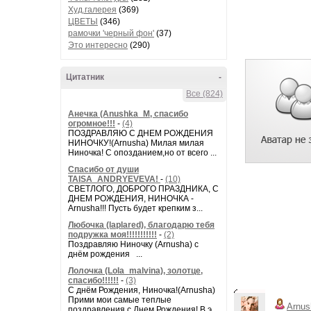
Худ.галерея
(369)
ЦВЕТЫ
(346)
рамочки 'черный фон'
(37)
Это интересно
(290)
Цитатник
-
Все (824)
Анечка (Anushka_M, спасибо
огромное!!!
-
(4)
ПОЗДРАВЛЯЮ С ДНЕМ РОЖДЕНИЯ
НИНОЧКУ!(Arnusha) Милая милая
Ниночка! С опозданием,но от всего ...
Спасибо от души
TAISA_ANDRYEVEVA!
-
(10)
СВЕТЛОГО, ДОБРОГО ПРАЗДНИКА, С
ДНЕМ РОЖДЕНИЯ, НИНОЧКА -
Arnusha!!! Пусть будет крепким з...
Любочка (laplared), благодарю тебя
подружка моя!!!!!!!!!!!
-
(2)
Поздравляю Ниночку (Arnusha) с
днём рождения ...
Лолочка (Lola_malvina), золотце,
спасибо!!!!!!
-
(3)
С днём Рождения, Ниночка!(Аrnusha)
Прими мои самые теплые
Arnus
поздравления с Днем Рождения! В э...