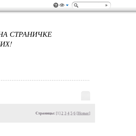
НА СТРАНИЧКЕ
ИХ!
Страницы:
[1]
2
3
4
5
6
[
Новые
]