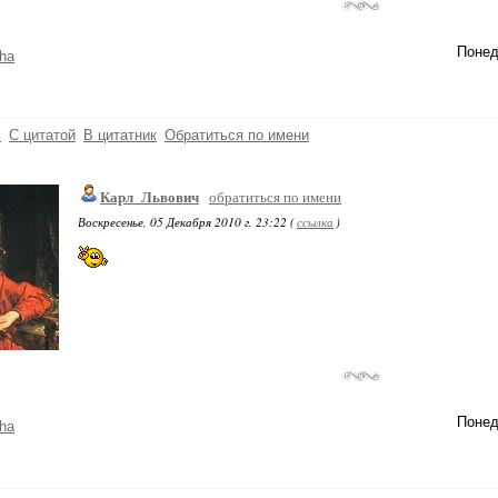
Понед
ha
ь
С цитатой
В цитатник
Обратиться по имени
Карл_Львович
обратиться по имени
Воскресенье, 05 Декабря 2010 г. 23:22 (
ссылка
)
Понед
ha