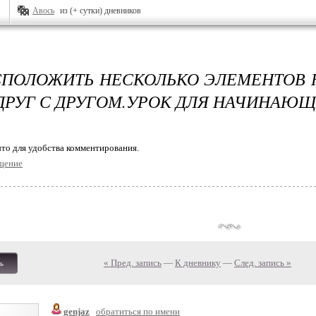
Авось
из (+ сутки) дневников
СПОЛОЖИТЬ НЕСКОЛЬКО ЭЛЕМЕНТОВ 
ДРУГ С ДРУГОМ.УРОК ДЛЯ НАЧИНАЮЩ
то для удобства комментирования.
щение
« Пред. запись
—
К дневнику
—
След. запись »
ь
genjaz
обратиться по имени