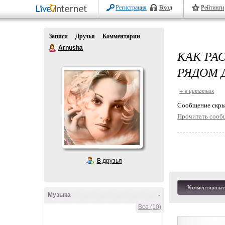
Регистрация
Вход
Рейтинги
Записи
Друзья
Комментарии
Arnusha
КАК РА
РЯДОМ 
+ в цитатник
Cообщение скры
Прочитать сооб
В друзья
Комментироват
Музыка
-
Все (10)