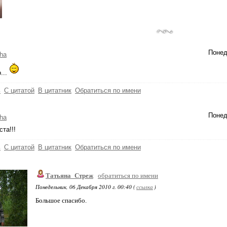
Понед
ha
...
ь
С цитатой
В цитатник
Обратиться по имени
Понед
ha
та!!!
ь
С цитатой
В цитатник
Обратиться по имени
Татьяна_Стреж
обратиться по имени
Понедельник, 06 Декабря 2010 г. 00:40 (
ссылка
)
Большое спасибо.