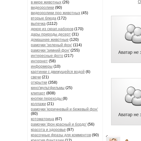
О
в мире животных
(26)
видеоролики
(90)
видеоролики про животных
(45)
вторые блюда
(172)
выпечка
(1112)
декор из скрап.наборов
(170)
дары природы десерт
(31)
домашние животные
(120)
рамочки 'зеленый фон'
(114)
рамочки 'зимний фон'
(255)
интересные фото
(217)
интернет
(58)
информеры
(10)
картинки с движущейся водой
(6)
свечи
(21)
открытки
(358)
кино'мультфильмы
(25)
клипарт
(808)
кнопки переходы
(8)
коллажи
(21)
рамочки 'коричневый и бежевый фон'
(80)
котоматрица
(67)
рамочки 'фон красный и бордо'
(56)
красота и здоровье
(97)
красочные фразы для комментов
(90)
креатив,фантазии
(12)