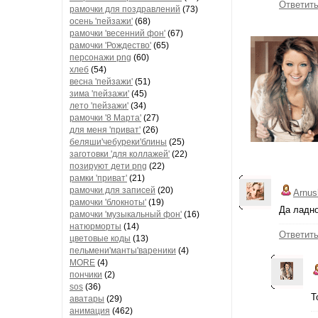
Ответит
рамочки для поздравлений
(73)
осень 'пейзажи'
(68)
рамочки 'весенний фон'
(67)
рамочки 'Рождество'
(65)
персонажи png
(60)
хлеб
(54)
весна 'пейзажи'
(51)
зима 'пейзажи'
(45)
лето 'пейзажи'
(34)
рамочки '8 Марта'
(27)
для меня 'приват'
(26)
беляши'чебуреки'блины
(25)
заготовки 'для коллажей'
(22)
позируют дети png
(22)
рамки 'приват'
(21)
рамочки для записей
(20)
Arnus
рамочки 'блокноты'
(19)
Да ладно
рамочки 'музыкальный фон'
(16)
натюрморты
(14)
Ответит
цветовые коды
(13)
пельмени'манты'вареники
(4)
MORE
(4)
пончики
(2)
sos
(36)
Т
аватары
(29)
анимация
(462)