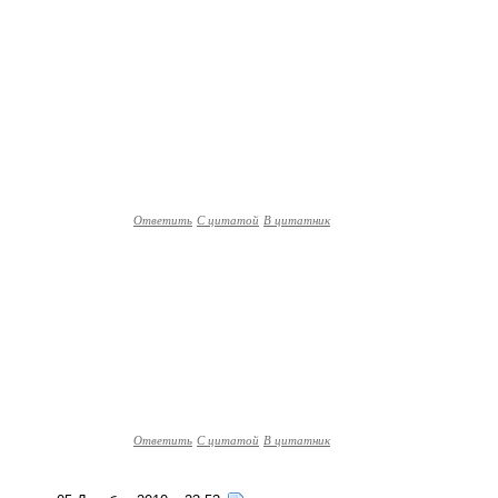
Ответить
С цитатой
В цитатник
Ответить
С цитатой
В цитатник