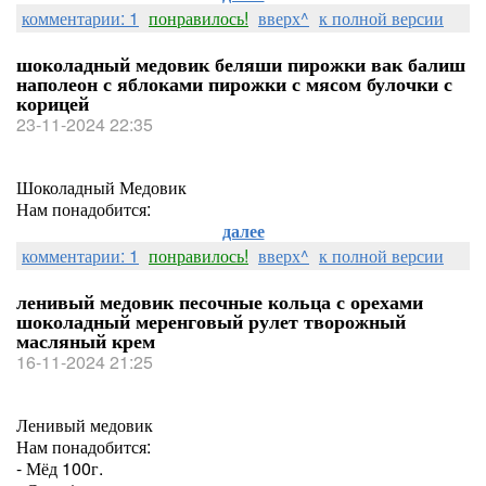
комментарии: 1
понравилось!
вверх^
к полной версии
шоколадный медовик беляши пирожки вак балиш
наполеон с яблоками пирожки с мясом булочки с
корицей
23-11-2024 22:35
Шоколадный Медовик
Нам понадобится:
далее
комментарии: 1
понравилось!
вверх^
к полной версии
ленивый медовик песочные кольца с орехами
шоколадный меренговый рулет творожный
масляный крем
16-11-2024 21:25
Ленивый медовик
Нам понадобится:
- Мёд 100г.