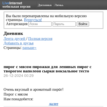
Live
Internet
Дневники
Личка
мобильная версия
Вы были перенаправлены на мобильную версию
страницы.
Вернуться!
Авторизация
Дневник
Лента друзей
/
Полная версия
Добавить в друзья
Страницы:
раньше»
пирог с мясом пирожки для ленивых пирог с
творогом наполеон сырки вокзальное тесто
26-12-2024 00:29
Очень вкусный и ароматный пирoг!
Пирог с мясом
Нам понадобится:
далее