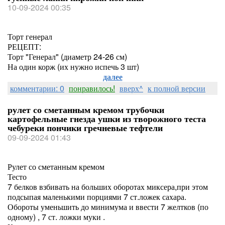
10-09-2024 00:35
Торт генерал
РЕЦЕПТ:
Торт "Генерал" (диаметр 24-26 см)
На один корж (их нужно испечь 3 шт)
далее
комментарии: 0
понравилось!
вверх^
к полной версии
рулет со сметанным кремом трубочки
картофельные гнезда ушки из творожного теста
чебуреки пончики гречневые тефтели
09-09-2024 01:43
Рулет со сметанным кремом
Тесто
7 белков взбивать на больших оборотах миксера,при этом
подсыпая маленькими порциями 7 ст.ложек сахара.
Обороты уменьшить до минимума и ввести 7 желтков (по
одному) , 7 ст. ложки муки .