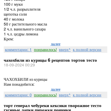
100 г муки
1/2 ч.л. разрыхлителя
щепотка соли
40 г молока
50 г растительного масла
2 ч.л. ванильного сахара
1 ч.л. цедры лимона
Крем:
далее
комментарии: 1
понравилось!
вверх^
к полной версии
чахохбили из курицы 6 рецептов тортов тесто
18-09-2024 00:29
ЧАХОХБИЛИ из курицы
Нам понадобится:
далее
комментарии: 0
понравилось!
вверх^
к полной версии
торт генерал чебуреки кексики творожное тесто
гусиные лапки пирожки пончики