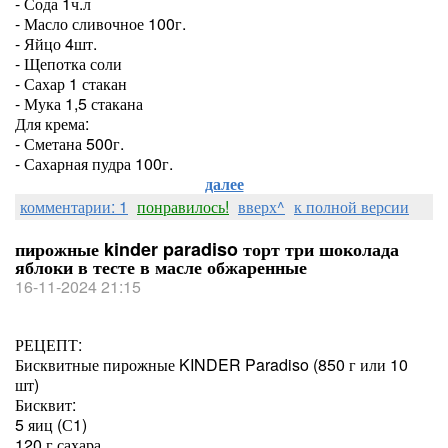
- Сода 1ч.л
- Масло сливочное 100г.
- Яйцо 4шт.
- Щепотка соли
- Сахар 1 стакан
- Мука 1,5 стакана
Для крема:
- Сметана 500г.
- Сахарная пудра 100г.
далее
комментарии: 1
понравилось!
вверх^
к полной версии
пирожные kinder paradiso торт три шоколада
яблоки в тесте в масле обжаренные
16-11-2024 21:15
РЕЦЕПТ:
Бисквитные пирожные KINDER Paradiso (850 г или 10
шт)
Бисквит:
5 яиц (С1)
120 г сахара