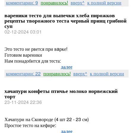
комментарии: 9
понравилось!
вверх^
к полной версии
вареники тесто для выпечки хлеба пирожков
рецепты творожного теста черный принц грибной
суп
02-12-2024 03:01
Это тесто не рвется при вaрке!
Готовим вареники
Нам понадобится для теста:
далее
комментарии: 22
понравилось!
вверх^
к полной версии
хачапури конфеты птичье молоко норвежский
торт
23-11-2024 22:36
Хачапури на Сковороде (4 шт 22 - 23 см)
Простое тесто на кефире:
далее