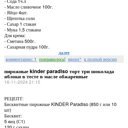
- Сода 1ч.л
- Масло сливочное 100г.
- Яйцо 4шт.
- Щепотка соли
- Сахар 1 стакан
- Мука 1,5 стакана
Для крема:
- Сметана 500г.
- Сахарная пудра 100г.
далее
комментарии: 1
понравилось!
вверх^
к полной версии
пирожные kinder paradiso торт три шоколада
яблоки в тесте в масле обжаренные
16-11-2024 21:15
РЕЦЕПТ:
Бисквитные пирожные KINDER Paradiso (850 г или 10
шт)
Бисквит:
5 яиц (С1)
120 г сахара