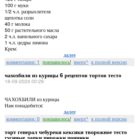
100 г муки
1/2 ч.л. разрыхлителя
щепотка соли
40 г молока
50 г растительного масла
2 ч.л. ванильного сахара
1 ч.л. цедры лимона
Крем:
далее
комментарии: 1
понравилось!
вверх^
к полной версии
чахохбили из курицы 6 рецептов тортов тесто
18-09-2024 00:29
ЧАХОХБИЛИ из курицы
Нам понадобится:
далее
комментарии: 0
понравилось!
вверх^
к полной версии
торт генерал чебуреки кексики творожное тесто
гусиные лапки пирожки пончики