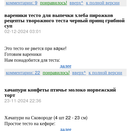
комментарии: 9
понравилось!
вверх^
к полной версии
вареники тесто для выпечки хлеба пирожков
рецепты творожного теста черный принц грибной
суп
02-12-2024 03:01
Это тесто не рвется при вaрке!
Готовим вареники
Нам понадобится для теста:
далее
комментарии: 22
понравилось!
вверх^
к полной версии
хачапури конфеты птичье молоко норвежский
торт
23-11-2024 22:36
Хачапури на Сковороде (4 шт 22 - 23 см)
Простое тесто на кефире:
далее