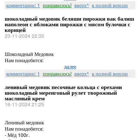
комментарии: 1
понравилось!
вверх^
к полной версии
шоколадный медовик беляши пирожки вак балиш
наполеон с яблоками пирожки с мясом булочки с
корицей
23-11-2024 22:35
Шоколадный Медовик
Нам понадобится:
далее
комментарии: 1
понравилось!
вверх^
к полной версии
ленивый медовик песочные кольца с орехами
шоколадный меренговый рулет творожный
масляный крем
16-11-2024 21:25
Ленивый медовик
Нам понадобится:
- Мёд 100г.