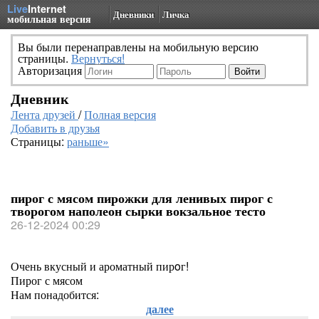
Live
Internet
Дневники
Личка
мобильная версия
Вы были перенаправлены на мобильную версию
страницы.
Вернуться!
Авторизация
Дневник
Лента друзей
/
Полная версия
Добавить в друзья
Страницы:
раньше»
пирог с мясом пирожки для ленивых пирог с
творогом наполеон сырки вокзальное тесто
26-12-2024 00:29
Очень вкусный и ароматный пирoг!
Пирог с мясом
Нам понадобится:
далее