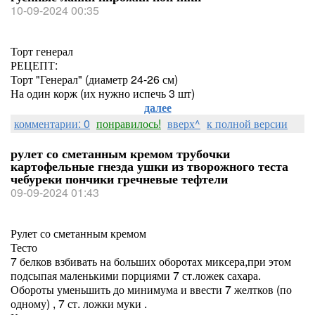
10-09-2024 00:35
Торт генерал
РЕЦЕПТ:
Торт "Генерал" (диаметр 24-26 см)
На один корж (их нужно испечь 3 шт)
далее
комментарии: 0
понравилось!
вверх^
к полной версии
рулет со сметанным кремом трубочки
картофельные гнезда ушки из творожного теста
чебуреки пончики гречневые тефтели
09-09-2024 01:43
Рулет со сметанным кремом
Тесто
7 белков взбивать на больших оборотах миксера,при этом
подсыпая маленькими порциями 7 ст.ложек сахара.
Обороты уменьшить до минимума и ввести 7 желтков (по
одному) , 7 ст. ложки муки .