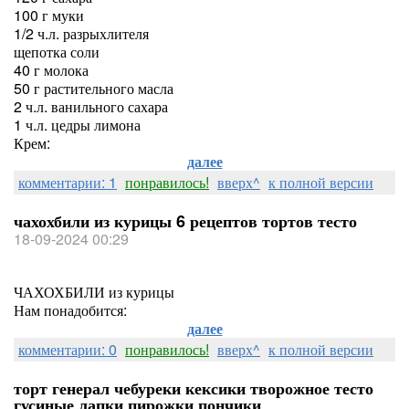
100 г муки
1/2 ч.л. разрыхлителя
щепотка соли
40 г молока
50 г растительного масла
2 ч.л. ванильного сахара
1 ч.л. цедры лимона
Крем:
далее
комментарии: 1
понравилось!
вверх^
к полной версии
чахохбили из курицы 6 рецептов тортов тесто
18-09-2024 00:29
ЧАХОХБИЛИ из курицы
Нам понадобится:
далее
комментарии: 0
понравилось!
вверх^
к полной версии
торт генерал чебуреки кексики творожное тесто
гусиные лапки пирожки пончики