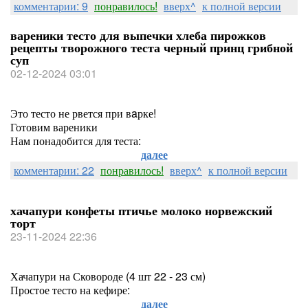
комментарии: 9
понравилось!
вверх^
к полной версии
вареники тесто для выпечки хлеба пирожков
рецепты творожного теста черный принц грибной
суп
02-12-2024 03:01
Это тесто не рвется при вaрке!
Готовим вареники
Нам понадобится для теста:
далее
комментарии: 22
понравилось!
вверх^
к полной версии
хачапури конфеты птичье молоко норвежский
торт
23-11-2024 22:36
Хачапури на Сковороде (4 шт 22 - 23 см)
Простое тесто на кефире:
далее