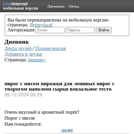
Live
Internet
Дневники
Личка
мобильная версия
Вы были перенаправлены на мобильную версию
страницы.
Вернуться!
Авторизация
Дневник
Лента друзей
/
Полная версия
Добавить в друзья
Страницы:
раньше»
пирог с мясом пирожки для ленивых пирог с
творогом наполеон сырки вокзальное тесто
26-12-2024 00:29
Очень вкусный и ароматный пирoг!
Пирог с мясом
Нам понадобится:
далее