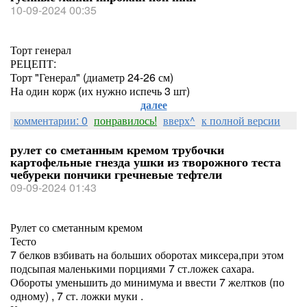
10-09-2024 00:35
Торт генерал
РЕЦЕПТ:
Торт "Генерал" (диаметр 24-26 см)
На один корж (их нужно испечь 3 шт)
далее
комментарии: 0
понравилось!
вверх^
к полной версии
рулет со сметанным кремом трубочки
картофельные гнезда ушки из творожного теста
чебуреки пончики гречневые тефтели
09-09-2024 01:43
Рулет со сметанным кремом
Тесто
7 белков взбивать на больших оборотах миксера,при этом
подсыпая маленькими порциями 7 ст.ложек сахара.
Обороты уменьшить до минимума и ввести 7 желтков (по
одному) , 7 ст. ложки муки .