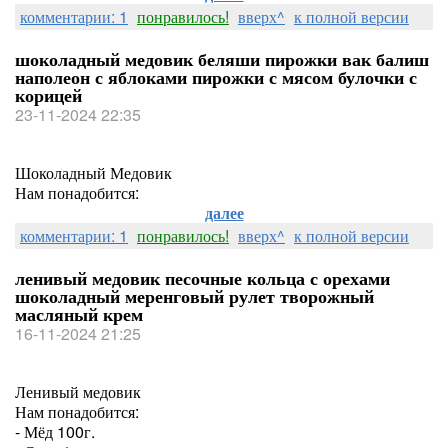
комментарии: 1
понравилось!
вверх^
к полной версии
шоколадный медовик беляши пирожки вак балиш
наполеон с яблоками пирожки с мясом булочки с
корицей
23-11-2024 22:35
Шоколадный Медовик
Нам понадобится:
далее
комментарии: 1
понравилось!
вверх^
к полной версии
ленивый медовик песочные кольца с орехами
шоколадный меренговый рулет творожный
масляный крем
16-11-2024 21:25
Ленивый медовик
Нам понадобится:
- Мёд 100г.