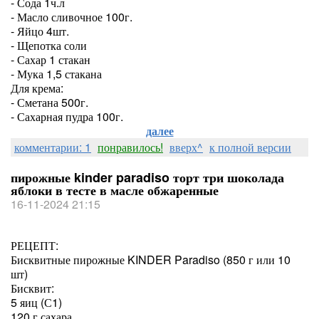
- Сода 1ч.л
- Масло сливочное 100г.
- Яйцо 4шт.
- Щепотка соли
- Сахар 1 стакан
- Мука 1,5 стакана
Для крема:
- Сметана 500г.
- Сахарная пудра 100г.
далее
комментарии: 1
понравилось!
вверх^
к полной версии
пирожные kinder paradiso торт три шоколада
яблоки в тесте в масле обжаренные
16-11-2024 21:15
РЕЦЕПТ:
Бисквитные пирожные KINDER Paradiso (850 г или 10
шт)
Бисквит:
5 яиц (С1)
120 г сахара