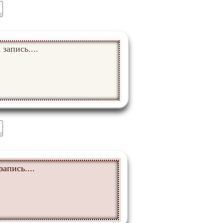
 запись....
запись....