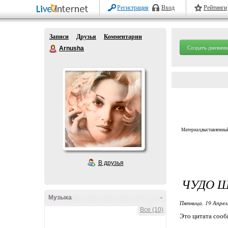
Регистрация
Вход
Рейтинги
Записи
Друзья
Комментарии
Создать дневник
Arnusha
Материал,выставленный
В друзья
ЧУДО Ш
Музыка
-
Пятница, 19 Апрел
Все (10)
Это цитата соо