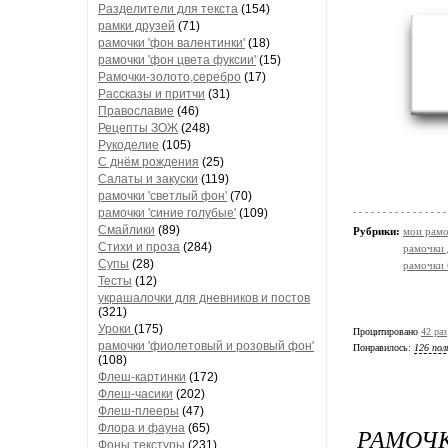
Разделители для текста
(154)
рамки друзей
(71)
рамочки 'фон валентинки'
(18)
рамочки 'фон цвета фуксии'
(15)
Рамочки-золото,серебро
(17)
Рассказы и притчи
(31)
Православие
(46)
Рецепты ЗОЖ
(248)
Рукоделие
(105)
С днём рождения
(25)
Салаты и закуски
(119)
рамочки 'светлый фон'
(70)
рамочки 'синие голубые'
(109)
Смайлики
(89)
Рубрики:
мои рамо
Стихи и проза
(284)
рамочки 
Супы
(28)
рамочки
Тесты
(12)
украшалочки для дневников и постов
(321)
Уроки
(175)
Процитировано
42 раз
рамочки 'фиолетовый и розовый фон'
Понравилось:
126 пол
(108)
Флеш-картинки
(172)
Флеш-часики
(202)
Флеш-плееры
(47)
Флора и фауна
(65)
РАМОЧК
Фоны текстуры
(231)