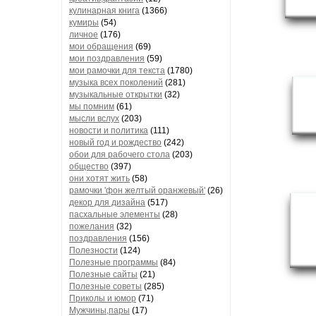
кулинарная книга
(1366)
кумиры
(54)
личное
(176)
мои обращения
(69)
мои поздравления
(59)
мои рамочки для текста
(1780)
музыка всех поколений
(281)
музыкальные открытки
(32)
мы помним
(61)
мысли вслух
(203)
новости и политика
(111)
новый год и рождество
(242)
обои для рабочего стола
(203)
общество
(397)
они хотят жить
(58)
рамочки 'фон желтый оранжевый'
(26)
декор для дизайна
(517)
пасхальные элементы
(28)
пожелания
(32)
поздравления
(156)
Полезности
(124)
Полезные программы
(84)
Полезные сайты
(21)
Полезные советы
(285)
Приколы и юмор
(71)
Мужчины,пары
(17)