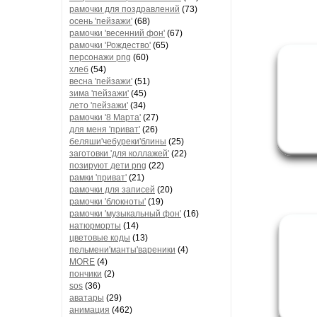
рамочки для поздравлений
(73)
осень 'пейзажи'
(68)
рамочки 'весенний фон'
(67)
рамочки 'Рождество'
(65)
персонажи png
(60)
хлеб
(54)
весна 'пейзажи'
(51)
зима 'пейзажи'
(45)
лето 'пейзажи'
(34)
рамочки '8 Марта'
(27)
для меня 'приват'
(26)
беляши'чебуреки'блины
(25)
заготовки 'для коллажей'
(22)
позируют дети png
(22)
рамки 'приват'
(21)
рамочки для записей
(20)
рамочки 'блокноты'
(19)
рамочки 'музыкальный фон'
(16)
натюрморты
(14)
цветовые коды
(13)
пельмени'манты'вареники
(4)
MORE
(4)
пончики
(2)
sos
(36)
аватары
(29)
анимация
(462)