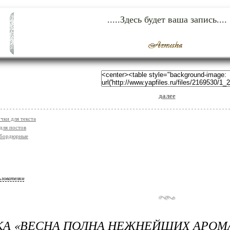
.....Здесь будет ваша запись....
далее
чки для текста
для постов
 бордюрные
ьзователям
А «ВЕСНА ПОЛНА НЕЖНЕЙШИХ АРОМАТ