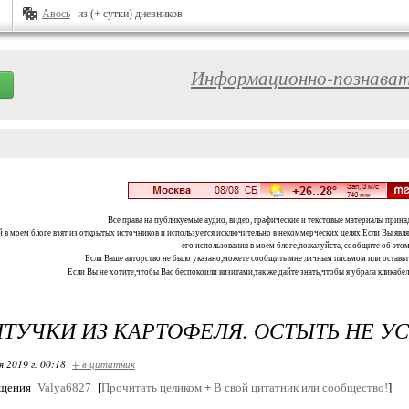
Авось
из (+ сутки) дневников
Информационно-познават
Все права на публикуемые аудио, видео, графические и текстовые материалы прина
 в моем блоге взят из открытых источников и используется исключительно в некоммерческих целях.Если Вы являе
его использования в моем блоге,пожалуйста, сообщите об этом
Если Ваше авторство не было указано,можете сообщить мне личным письмом или оставь
Если Вы не хотите,чтобы Вас беспокоили визитами,так же дайте знать,чтобы я убрала кликабе
ТУЧКИ ИЗ КАРТОФЕЛЯ. ОСТЫТЬ НЕ У
я 2019 г. 00:18
+ в цитатник
бщения
Valya6827
[
Прочитать целиком
+
В свой цитатник или сообщество!
]