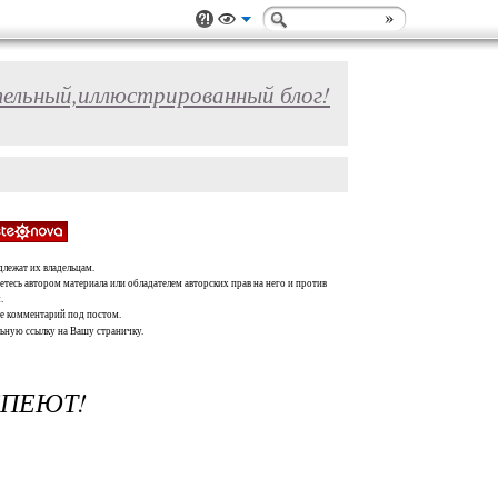
ельный,иллюстрированный блог!
длежат их владельцам.
тесь автором материала или обладателем авторских прав на него и против
.
те комментарий под постом.
льную ссылку на Вашу страничку.
СПЕЮТ!