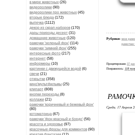
в мире животных
(26)
видеоролики
(90)
видеоролики про животных
(45)
вторые блюда
(172)
выпечка
(1112)
декор из скрап.наборов
(170)
дары природы десерт
(31)
домашние животные
(120)
Рубрики:
мои рамо
рамочки 'зеленый фон'
(114)
рамочки
рамочки 'зимний фон'
(255)
интересные фото
(217)
интернет
(58)
информеры
(10)
Процитировано
37 раз
картинки с движущейся водой
(6)
Понравилось:
118 пол
свечи
(21)
открытки
(358)
кино'мультфильмы
(25)
клипарт
(808)
РАМОЧК
кнопки переходы
(8)
коллажи
(21)
рамочки 'коричневый и бежевый фон'
Среда, 17 Апреля 2
(80)
котоматрица
(67)
рамочки 'фон красный и бордо'
(56)
красота и здоровье
(97)
красочные фразы для комментов
(90)
креатив,фантазии
(12)