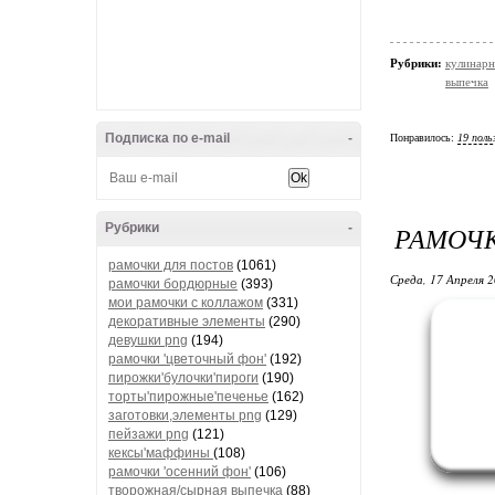
Рубрики:
кулинарн
выпечка
Подписка по e-mail
-
Понравилось:
19 поль
РАМОЧК
Рубрики
-
рамочки для постов
(1061)
Среда, 17 Апреля 2
рамочки бордюрные
(393)
мои рамочки с коллажом
(331)
декоративные элементы
(290)
девушки png
(194)
рамочки 'цветочный фон'
(192)
пирожки'булочки'пироги
(190)
торты'пирожные'печенье
(162)
заготовки,элементы png
(129)
пейзажи png
(121)
кексы'маффины
(108)
рамочки 'осенний фон'
(106)
творожная/сырная выпечка
(88)