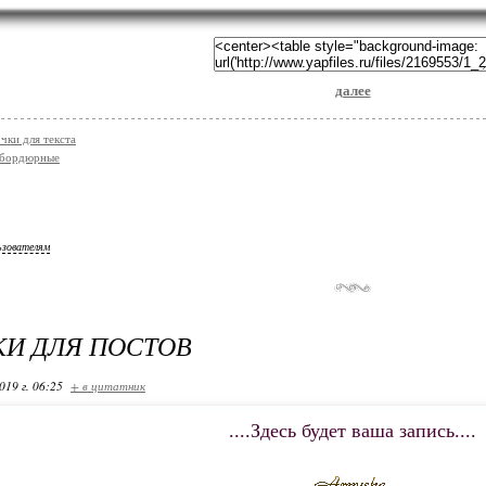
далее
чки для текста
 бордюрные
ьзователям
И ДЛЯ ПОСТОВ
019 г. 06:25
+ в цитатник
....Здесь будет ваша запись....