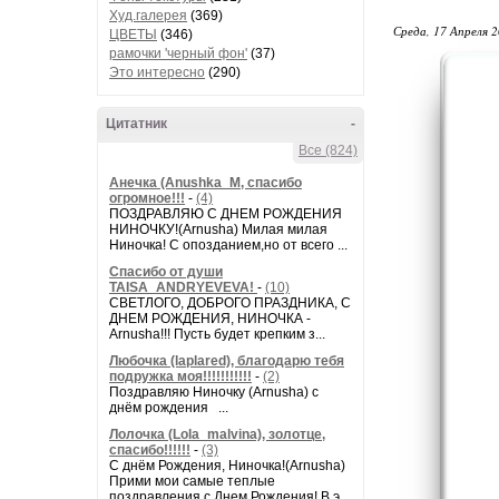
Худ.галерея
(369)
Среда, 17 Апреля 2
ЦВЕТЫ
(346)
рамочки 'черный фон'
(37)
Это интересно
(290)
Цитатник
-
Все (824)
Анечка (Anushka_M, спасибо
огромное!!!
-
(4)
ПОЗДРАВЛЯЮ С ДНЕМ РОЖДЕНИЯ
НИНОЧКУ!(Arnusha) Милая милая
Ниночка! С опозданием,но от всего ...
Спасибо от души
TAISA_ANDRYEVEVA!
-
(10)
СВЕТЛОГО, ДОБРОГО ПРАЗДНИКА, С
ДНЕМ РОЖДЕНИЯ, НИНОЧКА -
Arnusha!!! Пусть будет крепким з...
Любочка (laplared), благодарю тебя
подружка моя!!!!!!!!!!!
-
(2)
Поздравляю Ниночку (Arnusha) с
днём рождения ...
Лолочка (Lola_malvina), золотце,
спасибо!!!!!!
-
(3)
С днём Рождения, Ниночка!(Аrnusha)
Прими мои самые теплые
поздравления с Днем Рождения! В э...