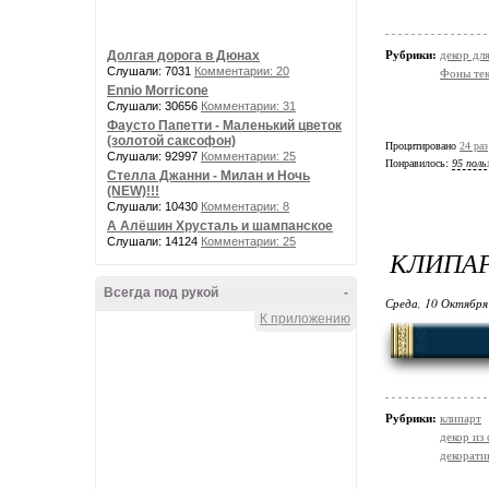
Рубрики:
декор дл
Долгая дорога в Дюнах
Слушали: 7031
Комментарии: 20
Фоны те
Ennio Morricone
Слушали: 30656
Комментарии: 31
Фаусто Папетти - Маленький цветок
(золотой саксофон)
Процитировано
24 раз
Слушали: 92997
Комментарии: 25
Понравилось:
95 поль
Стелла Джанни - Милан и Ночь
(NEW)!!!
Слушали: 10430
Комментарии: 8
А Алёшин Хрусталь и шампанское
Слушали: 14124
Комментарии: 25
КЛИПАР
Всегда под рукой
-
Среда, 10 Октября
К приложению
Рубрики:
клипарт
декор из
декорати