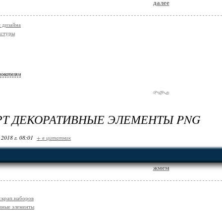
далее
я дизайна
кстуры
зователям
Т ДЕКОРАТИВНЫЕ ЭЛЕМЕНТЫ PNG
 2018 г. 08:01
+ в цитатник
жмем
 скрап.наборов
вные элементы