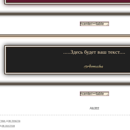
.....Здесь будет ваш текст....
далее
чки для текста
для постов