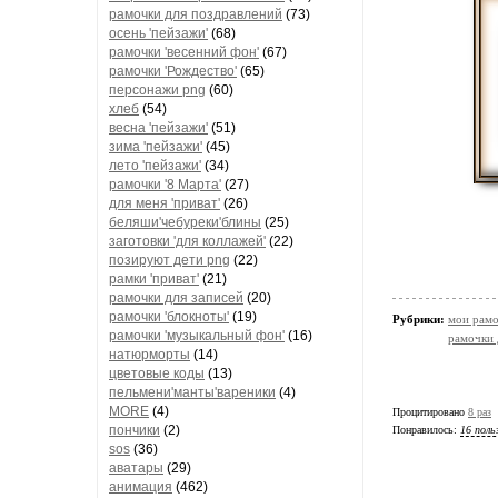
рамочки для поздравлений
(73)
осень 'пейзажи'
(68)
рамочки 'весенний фон'
(67)
рамочки 'Рождество'
(65)
персонажи png
(60)
хлеб
(54)
весна 'пейзажи'
(51)
зима 'пейзажи'
(45)
лето 'пейзажи'
(34)
рамочки '8 Марта'
(27)
для меня 'приват'
(26)
беляши'чебуреки'блины
(25)
заготовки 'для коллажей'
(22)
позируют дети png
(22)
рамки 'приват'
(21)
рамочки для записей
(20)
рамочки 'блокноты'
(19)
Рубрики:
мои рамо
рамочки 'музыкальный фон'
(16)
рамочки 
натюрморты
(14)
цветовые коды
(13)
пельмени'манты'вареники
(4)
MORE
(4)
Процитировано
8 раз
пончики
(2)
Понравилось:
16 поль
sos
(36)
аватары
(29)
анимация
(462)