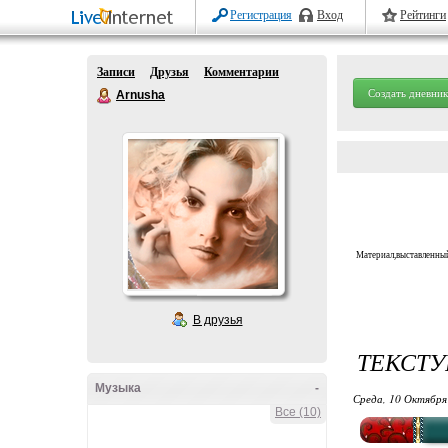
Регистрация
Вход
Рейтинги
Записи
Друзья
Комментарии
Создать дневник
Arnusha
Материал,выставленный
В друзья
ТЕКСТ
Музыка
-
Среда, 10 Октября
Все (10)