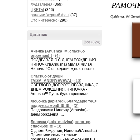
РАМОЧК
Худ.галерея
(369)
ЦВЕТЫ
(346)
рамочки 'черный фон'
(37)
Суббота, 06 Октяб
Это интересно
(290)
Цитатник
-
Все (824)
Анечка (Anushka_M, спасибо
огромное!!!
-
(4)
ПОЗДРАВЛЯЮ С ДНЕМ РОЖДЕНИЯ
НИНОЧКУ!(Arnusha) Милая милая
Ниночка! С опозданием,но от всего ...
Спасибо от души
TAISA_ANDRYEVEVA!
-
(10)
СВЕТЛОГО, ДОБРОГО ПРАЗДНИКА, С
ДНЕМ РОЖДЕНИЯ, НИНОЧКА -
Arnusha!!! Пусть будет крепким з...
Любочка (laplared), благодарю тебя
подружка моя!!!!!!!!!!!
-
(2)
Поздравляю Ниночку (Arnusha) с
днём рождения ...
Лолочка (Lola_malvina), золотце,
спасибо!!!!!!
-
(3)
С днём Рождения, Ниночка!(Аrnusha)
Прими мои самые теплые
поздравления с Днем Рождения! В э...