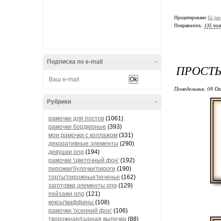
Процитировано
65 раз
Понравилось:
135 пол
Подписка по e-mail
-
ПРОСТЫ
Понедельник, 08 О
Рубрики
-
рамочки для постов
(1061)
рамочки бордюрные
(393)
мои рамочки с коллажом
(331)
декоративные элементы
(290)
девушки png
(194)
рамочки 'цветочный фон'
(192)
пирожки'булочки'пироги
(190)
торты'пирожные'печенье
(162)
заготовки,элементы png
(129)
пейзажи png
(121)
кексы'маффины
(108)
рамочки 'осенний фон'
(106)
творожная/сырная выпечка
(88)