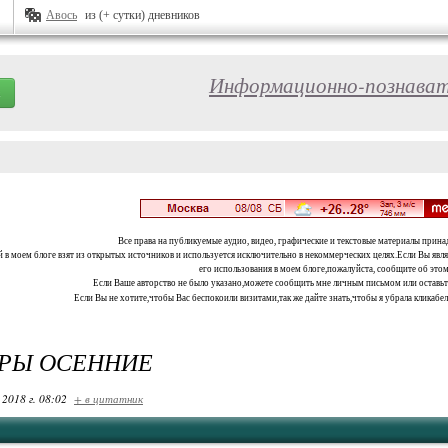
Авось
из (+ сутки) дневников
Информационно-познават
Все права на публикуемые аудио, видео, графические и текстовые материалы прина
 в моем блоге взят из открытых источников и используется исключительно в некоммерческих целях.Если Вы являе
его использования в моем блоге,пожалуйста, сообщите об этом
Если Ваше авторство не было указано,можете сообщить мне личным письмом или оставь
Если Вы не хотите,чтобы Вас беспокоили визитами,так же дайте знать,чтобы я убрала кликабе
УРЫ ОСЕННИЕ
 2018 г. 08:02
+ в цитатник