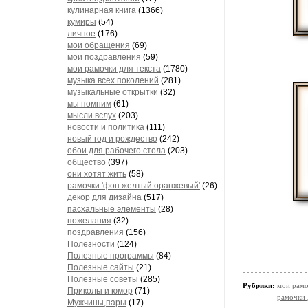
кулинарная книга
(1366)
кумиры
(54)
личное
(176)
мои обращения
(69)
мои поздравления
(59)
мои рамочки для текста
(1780)
музыка всех поколений
(281)
музыкальные открытки
(32)
мы помним
(61)
мысли вслух
(203)
новости и политика
(111)
новый год и рождество
(242)
обои для рабочего стола
(203)
общество
(397)
они хотят жить
(58)
рамочки 'фон желтый оранжевый'
(26)
декор для дизайна
(517)
пасхальные элементы
(28)
пожелания
(32)
поздравления
(156)
Полезности
(124)
Полезные программы
(84)
Полезные сайты
(21)
Полезные советы
(285)
Рубрики:
мои рамо
Приколы и юмор
(71)
рамочки 
Мужчины,пары
(17)