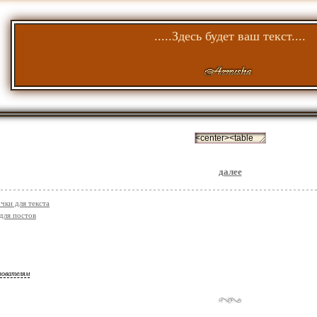
.....Здесь будет ваш текст....
далее
чки для текста
для постов
зователям