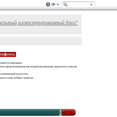
ельный,иллюстрированный блог!
длежат их владельцам.
тесь автором материала или обладателем авторских прав на него и против
.
те комментарий под постом.
льную ссылку на Вашу страничку.