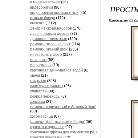
в мире животных
(26)
ПРОСТЫ
видеоролики
(90)
видеоролики про животных
(45)
вторые блюда
(172)
Понедельник, 08 О
выпечка
(1112)
декор из скрап.наборов
(170)
дары природы десерт
(31)
домашние животные
(120)
рамочки 'зеленый фон'
(114)
рамочки 'зимний фон'
(255)
интересные фото
(217)
интернет
(58)
информеры
(10)
картинки с движущейся водой
(6)
свечи
(21)
открытки
(358)
кино'мультфильмы
(25)
клипарт
(808)
кнопки переходы
(8)
коллажи
(21)
рамочки 'коричневый и бежевый фон'
(80)
котоматрица
(67)
рамочки 'фон красный и бордо'
(56)
красота и здоровье
(97)
красочные фразы для комментов
(90)
креатив,фантазии
(12)