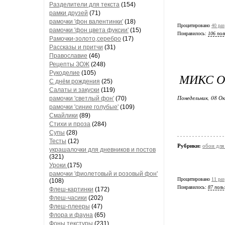
Разделители для текста
(154)
рамки друзей
(71)
рамочки 'фон валентинки'
(18)
Процитировано
40 раз
рамочки 'фон цвета фуксии'
(15)
Понравилось:
106 пол
Рамочки-золото,серебро
(17)
Рассказы и притчи
(31)
Православие
(46)
Рецепты ЗОЖ
(248)
Рукоделие
(105)
МИКС О
С днём рождения
(25)
Салаты и закуски
(119)
Понедельник, 08 О
рамочки 'светлый фон'
(70)
рамочки 'синие голубые'
(109)
Смайлики
(89)
Стихи и проза
(284)
Супы
(28)
Тесты
(12)
Рубрики:
обои для
украшалочки для дневников и постов
(321)
Уроки
(175)
рамочки 'фиолетовый и розовый фон'
Процитировано
11 раз
(108)
Понравилось:
87 поль
Флеш-картинки
(172)
Флеш-часики
(202)
Флеш-плееры
(47)
Флора и фауна
(65)
Фоны текстуры
(231)