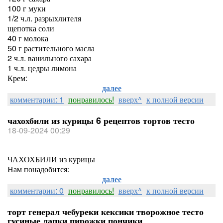
100 г муки
1/2 ч.л. разрыхлителя
щепотка соли
40 г молока
50 г растительного масла
2 ч.л. ванильного сахара
1 ч.л. цедры лимона
Крем:
далее
комментарии: 1
понравилось!
вверх^
к полной версии
чахохбили из курицы 6 рецептов тортов тесто
18-09-2024 00:29
ЧАХОХБИЛИ из курицы
Нам понадобится:
далее
комментарии: 0
понравилось!
вверх^
к полной версии
торт генерал чебуреки кексики творожное тесто
гусиные лапки пирожки пончики