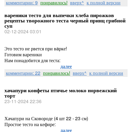
комментарии: 9
понравилось!
вверх^
к полной версии
вареники тесто для выпечки хлеба пирожков
рецепты творожного теста черный принц грибной
суп
02-12-2024 03:01
Это тесто не рвется при вaрке!
Готовим вареники
Нам понадобится для теста:
далее
комментарии: 22
понравилось!
вверх^
к полной версии
хачапури конфеты птичье молоко норвежский
торт
23-11-2024 22:36
Хачапури на Сковороде (4 шт 22 - 23 см)
Простое тесто на кефире:
далее