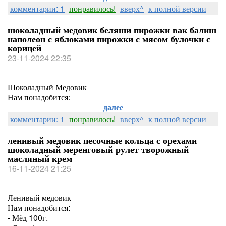
комментарии: 1
понравилось!
вверх^
к полной версии
шоколадный медовик беляши пирожки вак балиш
наполеон с яблоками пирожки с мясом булочки с
корицей
23-11-2024 22:35
Шоколадный Медовик
Нам понадобится:
далее
комментарии: 1
понравилось!
вверх^
к полной версии
ленивый медовик песочные кольца с орехами
шоколадный меренговый рулет творожный
масляный крем
16-11-2024 21:25
Ленивый медовик
Нам понадобится:
- Мёд 100г.