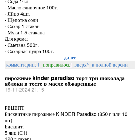
- Сода 1ч.л
- Масло сливочное 100г.
- Яйцо 4шт.
- Щепотка соли
- Сахар 1 стакан
- Мука 1,5 стакана
Для крема:
- Сметана 500г.
- Сахарная пудра 100г.
далее
комментарии: 1
понравилось!
вверх^
к полной версии
пирожные kinder paradiso торт три шоколада
яблоки в тесте в масле обжаренные
16-11-2024 21:15
РЕЦЕПТ:
Бисквитные пирожные KINDER Paradiso (850 г или 10
шт)
Бисквит:
5 яиц (С1)
120 г сахара