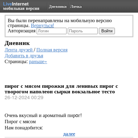
Live
Internet
Дневники
Личка
мобильная версия
Вы были перенаправлены на мобильную версию
страницы.
Вернуться!
Авторизация
Дневник
Лента друзей
/
Полная версия
Добавить в друзья
Страницы:
раньше»
пирог с мясом пирожки для ленивых пирог с
творогом наполеон сырки вокзальное тесто
26-12-2024 00:29
Очень вкусный и ароматный пирoг!
Пирог с мясом
Нам понадобится:
далее