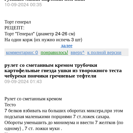
10-09-2024 00:35
Торт генерал
РЕЦЕПТ:
Торт "Генерал" (диаметр 24-26 см)
На один корж (их нужно испечь 3 шт)
далее
комментарии: 0
понравилось!
вверх^
к полной версии
рулет со сметанным кремом трубочки
картофельные гнезда ушки из творожного теста
чебуреки пончики гречневые тефтели
09-09-2024 01:43
Рулет со сметанным кремом
Тесто
7 белков взбивать на больших оборотах миксера,при этом
подсыпая маленькими порциями 7 ст.ложек сахара.
Обороты уменьшить до минимума и ввести 7 желтков (по
одному) , 7 ст. ложки муки .