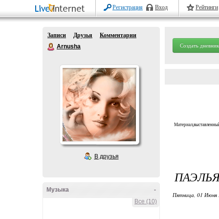
Регистрация
Вход
Рейтинги
Записи
Друзья
Комментарии
Создать дневник
Arnusha
Материал,выставленный
В друзья
ПАЭЛЬЯ
Музыка
-
Пятница, 01 Июня 
Все (10)