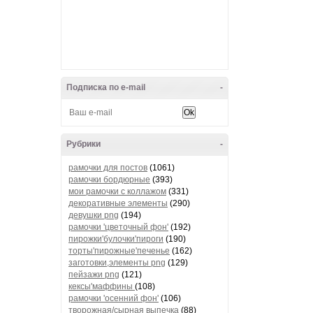
Подписка по e-mail
-
Рубрики
-
рамочки для постов
(1061)
рамочки бордюрные
(393)
мои рамочки с коллажом
(331)
декоративные элементы
(290)
девушки png
(194)
рамочки 'цветочный фон'
(192)
пирожки'булочки'пироги
(190)
торты'пирожные'печенье
(162)
заготовки,элементы png
(129)
пейзажи png
(121)
кексы'маффины
(108)
рамочки 'осенний фон'
(106)
творожная/сырная выпечка
(88)