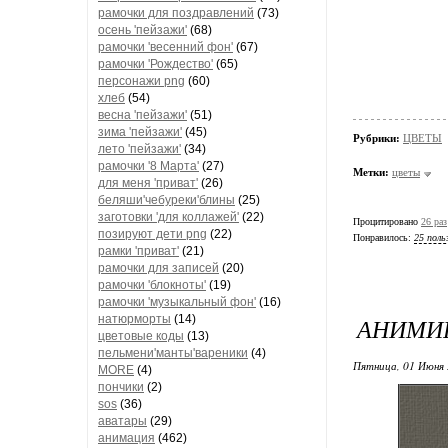
рамочки для поздравлений
(73)
осень 'пейзажи'
(68)
рамочки 'весенний фон'
(67)
рамочки 'Рождество'
(65)
персонажи png
(60)
хлеб
(54)
весна 'пейзажи'
(51)
зима 'пейзажи'
(45)
Рубрики:
ЦВЕТЫ
лето 'пейзажи'
(34)
рамочки '8 Марта'
(27)
Метки:
цветы
для меня 'приват'
(26)
беляши'чебуреки'блины
(25)
заготовки 'для коллажей'
(22)
Процитировано
26 раз
позируют дети png
(22)
Понравилось:
25 поль
рамки 'приват'
(21)
рамочки для записей
(20)
рамочки 'блокноты'
(19)
рамочки 'музыкальный фон'
(16)
АНИМИ
натюрморты
(14)
цветовые коды
(13)
пельмени'манты'вареники
(4)
Пятница, 01 Июня 
MORE
(4)
пончики
(2)
sos
(36)
аватары
(29)
анимация
(462)