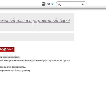
ельный,иллюстрированный блог!
длежат их владельцам.
тесь автором материала или обладателем авторских прав на него и против
.
те комментарий под постом.
льную ссылку на Вашу страничку.