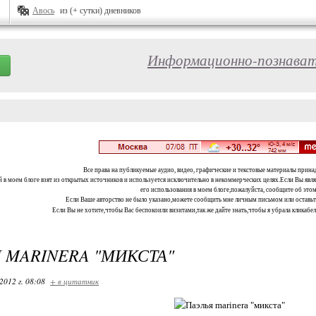
Авось
из (+ сутки) дневников
Информационно-познават
Все права на публикуемые аудио, видео, графические и текстовые материалы прина
 в моем блоге взят из открытых источников и используется исключительно в некоммерческих целях.Если Вы являе
его использования в моем блоге,пожалуйста, сообщите об этом
Если Ваше авторство не было указано,можете сообщить мне личным письмом или оставь
Если Вы не хотите,чтобы Вас беспокоили визитами,так же дайте знать,чтобы я убрала кликабе
 MARINERA "МИКСТА"
2012 г. 08:08
+ в цитатник