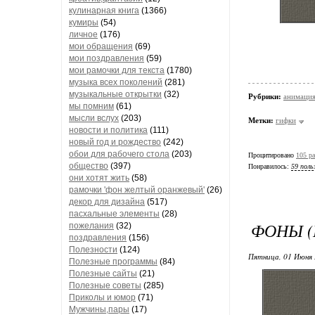
кулинарная книга
(1366)
кумиры
(54)
личное
(176)
мои обращения
(69)
мои поздравления
(59)
мои рамочки для текста
(1780)
музыка всех поколений
(281)
музыкальные открытки
(32)
Рубрики:
анимаци
мы помним
(61)
мысли вслух
(203)
Метки:
гифки
новости и политика
(111)
новый год и рождество
(242)
обои для рабочего стола
(203)
Процитировано
105 ра
общество
(397)
Понравилось:
59 поль
они хотят жить
(58)
рамочки 'фон желтый оранжевый'
(26)
декор для дизайна
(517)
пасхальные элементы
(28)
ФОНЫ (
пожелания
(32)
поздравления
(156)
Полезности
(124)
Пятница, 01 Июня 
Полезные программы
(84)
Полезные сайты
(21)
Полезные советы
(285)
Приколы и юмор
(71)
Мужчины,пары
(17)