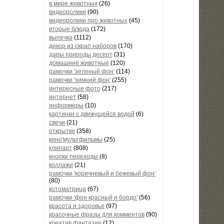
в мире животных
(26)
видеоролики
(90)
видеоролики про животных
(45)
вторые блюда
(172)
выпечка
(1112)
декор из скрап.наборов
(170)
дары природы десерт
(31)
домашние животные
(120)
рамочки 'зеленый фон'
(114)
рамочки 'зимний фон'
(255)
интересные фото
(217)
интернет
(58)
информеры
(10)
картинки с движущейся водой
(6)
свечи
(21)
открытки
(358)
кино'мультфильмы
(25)
клипарт
(808)
кнопки переходы
(8)
коллажи
(21)
рамочки 'коричневый и бежевый фон'
(80)
котоматрица
(67)
рамочки 'фон красный и бордо'
(56)
красота и здоровье
(97)
красочные фразы для комментов
(90)
креатив,фантазии
(12)