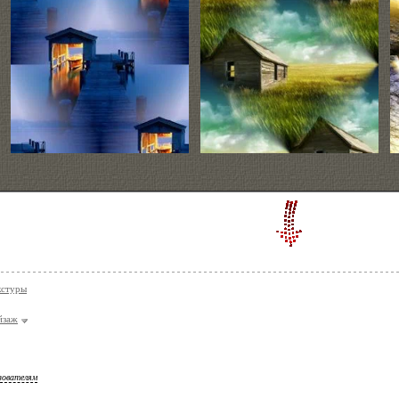
кстуры
йзаж
зователям