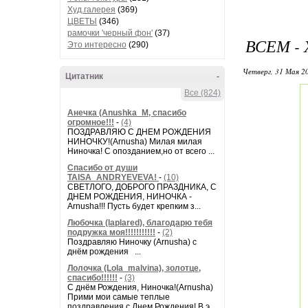
Худ.галерея
(369)
ЦВЕТЫ
(346)
рамочки 'черный фон'
(37)
ВСЕМ -
Это интересно
(290)
Четверг, 31 Мая 20
Цитатник
-
Все (824)
Анечка (Anushka_M, спасибо
огромное!!!
-
(4)
ПОЗДРАВЛЯЮ С ДНЕМ РОЖДЕНИЯ
НИНОЧКУ!(Arnusha) Милая милая
Ниночка! С опозданием,но от всего ...
Спасибо от души
TAISA_ANDRYEVEVA!
-
(10)
СВЕТЛОГО, ДОБРОГО ПРАЗДНИКА, С
ДНЕМ РОЖДЕНИЯ, НИНОЧКА -
Arnusha!!! Пусть будет крепким з...
Любочка (laplared), благодарю тебя
подружка моя!!!!!!!!!!!
-
(2)
Поздравляю Ниночку (Arnusha) с
днём рождения ...
Лолочка (Lola_malvina), золотце,
спасибо!!!!!!
-
(3)
С днём Рождения, Ниночка!(Аrnusha)
Прими мои самые теплые
поздравления с Днем Рождения! В э...