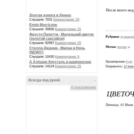
После моего нед
Долгая дорога в Дюнах
Слушали: 7031
Комментарии: 20
Ennio Morricone
Слушали: 30656
Комментарии: 31
Фаусто Папетти - Маленький цветок
Рубрики:
кулинарн
(золотой саксофон)
Слушали: 92997
Комментарии: 25
Метки:
паэлья
Стелла Джанни - Милан и Ночь
(NEW)!!!
Слушали: 10430
Комментарии: 8
Процитировано
8 раз
А Алёшин Хрусталь и шампанское
Слушали: 14124
Комментарии: 25
Понравилось:
12 поль
Всегда под рукой
-
К приложению
ЦВЕТО
Пятница, 01 Июня 