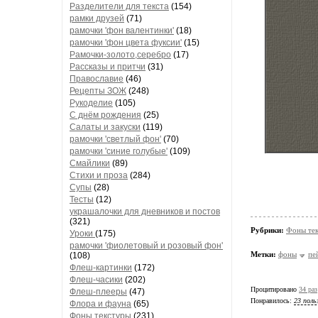
Разделители для текста
(154)
рамки друзей
(71)
рамочки 'фон валентинки'
(18)
рамочки 'фон цвета фуксии'
(15)
Рамочки-золото,серебро
(17)
Рассказы и притчи
(31)
Православие
(46)
Рецепты ЗОЖ
(248)
Рукоделие
(105)
С днём рождения
(25)
Салаты и закуски
(119)
рамочки 'светлый фон'
(70)
рамочки 'синие голубые'
(109)
Смайлики
(89)
Стихи и проза
(284)
Супы
(28)
Тесты
(12)
украшалочки для дневников и постов
(321)
Рубрики:
Фоны те
Уроки
(175)
рамочки 'фиолетовый и розовый фон'
Метки:
фоны
пе
(108)
Флеш-картинки
(172)
Флеш-часики
(202)
Процитировано
34 раз
Флеш-плееры
(47)
Понравилось:
23 поль
Флора и фауна
(65)
Фоны текстуры
(231)