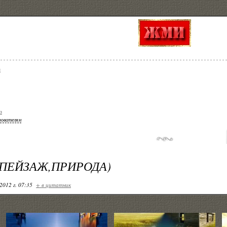
я
з
зователям
ПЕЙЗАЖ,ПРИРОДА)
2012 г. 07:35
+ в цитатник