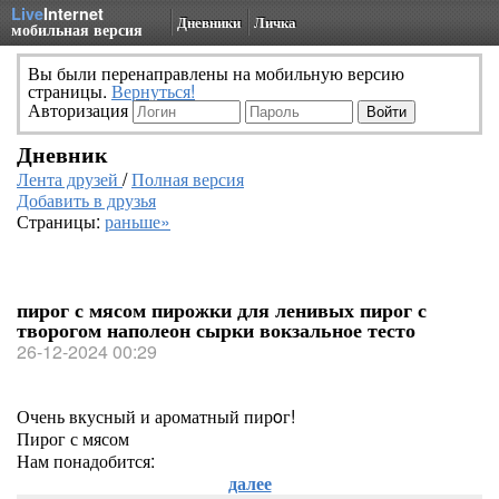
Live
Internet
Дневники
Личка
мобильная версия
Вы были перенаправлены на мобильную версию
страницы.
Вернуться!
Авторизация
Дневник
Лента друзей
/
Полная версия
Добавить в друзья
Страницы:
раньше»
пирог с мясом пирожки для ленивых пирог с
творогом наполеон сырки вокзальное тесто
26-12-2024 00:29
Очень вкусный и ароматный пирoг!
Пирог с мясом
Нам понадобится:
далее