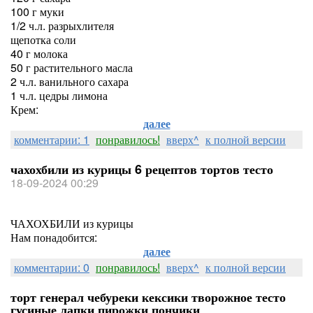
100 г муки
1/2 ч.л. разрыхлителя
щепотка соли
40 г молока
50 г растительного масла
2 ч.л. ванильного сахара
1 ч.л. цедры лимона
Крем:
далее
комментарии: 1
понравилось!
вверх^
к полной версии
чахохбили из курицы 6 рецептов тортов тесто
18-09-2024 00:29
ЧАХОХБИЛИ из курицы
Нам понадобится:
далее
комментарии: 0
понравилось!
вверх^
к полной версии
торт генерал чебуреки кексики творожное тесто
гусиные лапки пирожки пончики