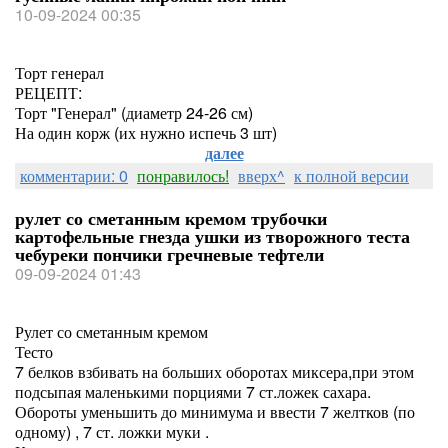
10-09-2024 00:35
Торт генерал
РЕЦЕПТ:
Торт "Генерал" (диаметр 24-26 см)
На один корж (их нужно испечь 3 шт)
далее
комментарии: 0
понравилось!
вверх^
к полной версии
рулет со сметанным кремом трубочки
картофельные гнезда ушки из творожного теста
чебуреки пончики гречневые тефтели
09-09-2024 01:43
Рулет со сметанным кремом
Тесто
7 белков взбивать на больших оборотах миксера,при этом
подсыпая маленькими порциями 7 ст.ложек сахара.
Обороты уменьшить до минимума и ввести 7 желтков (по
одному) , 7 ст. ложки муки .