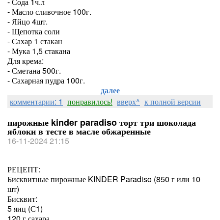
- Сода 1ч.л
- Масло сливочное 100г.
- Яйцо 4шт.
- Щепотка соли
- Сахар 1 стакан
- Мука 1,5 стакана
Для крема:
- Сметана 500г.
- Сахарная пудра 100г.
далее
комментарии: 1
понравилось!
вверх^
к полной версии
пирожные kinder paradiso торт три шоколада
яблоки в тесте в масле обжаренные
16-11-2024 21:15
РЕЦЕПТ:
Бисквитные пирожные KINDER Paradiso (850 г или 10
шт)
Бисквит:
5 яиц (С1)
120 г сахара