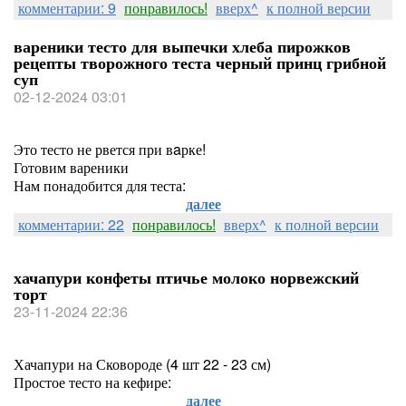
комментарии: 9
понравилось!
вверх^
к полной версии
вареники тесто для выпечки хлеба пирожков
рецепты творожного теста черный принц грибной
суп
02-12-2024 03:01
Это тесто не рвется при вaрке!
Готовим вареники
Нам понадобится для теста:
далее
комментарии: 22
понравилось!
вверх^
к полной версии
хачапури конфеты птичье молоко норвежский
торт
23-11-2024 22:36
Хачапури на Сковороде (4 шт 22 - 23 см)
Простое тесто на кефире:
далее