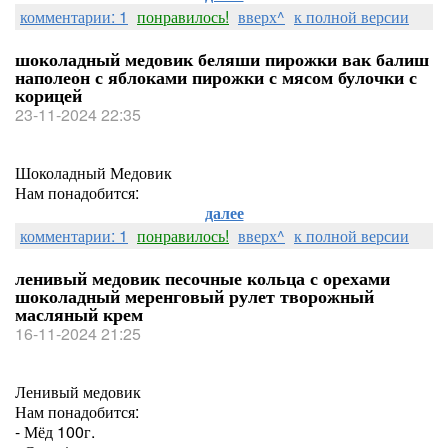
комментарии: 1
понравилось!
вверх^
к полной версии
шоколадный медовик беляши пирожки вак балиш
наполеон с яблоками пирожки с мясом булочки с
корицей
23-11-2024 22:35
Шоколадный Медовик
Нам понадобится:
далее
комментарии: 1
понравилось!
вверх^
к полной версии
ленивый медовик песочные кольца с орехами
шоколадный меренговый рулет творожный
масляный крем
16-11-2024 21:25
Ленивый медовик
Нам понадобится:
- Мёд 100г.