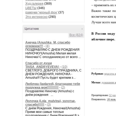
Худ.галерея
(369)
– применять их 
ЦВЕТЫ
(346)
Важно также по
рамочки 'черный фон'
(37)
косметических ц
Это интересно
(290)
Лучше всего нан
Цитатник
-
В России моду
Все (824)
яблочное пюре.
Анечка (Anushka_M, спасибо
огромное!!!
-
(4)
ПОЗДРАВЛЯЮ С ДНЕМ РОЖДЕНИЯ
НИНОЧКУ!(Arnusha) Милая милая
Ниночка! С опозданием,но от всего ...
Спасибо от души
TAISA_ANDRYEVEVA!
-
(10)
СВЕТЛОГО, ДОБРОГО ПРАЗДНИКА, С
Рубрики:
красота 
ДНЕМ РОЖДЕНИЯ, НИНОЧКА -
Arnusha!!! Пусть будет крепким з...
Метки:
домашняя к
Любочка (laplared), благодарю тебя
подружка моя!!!!!!!!!!!
-
(2)
Поздравляю Ниночку (Arnusha) с
днём рождения ...
Процитировано
52 раз
Понравилось:
16 поль
Лолочка (Lola_malvina), золотце,
спасибо!!!!!!
-
(3)
С днём Рождения, Ниночка!(Аrnusha)
Прими мои самые теплые
поздравления с Днем Рождения! В э...