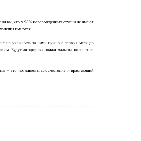
те ли вы, что у 98% новорожденных ступни не имеют
клонения имеются.
вильно ухаживать за ними нужно с первых месяцев
дущем. Будут ли здоровы ножки малыша, полностью
мы – это потливость, плоскостопие и врастающий