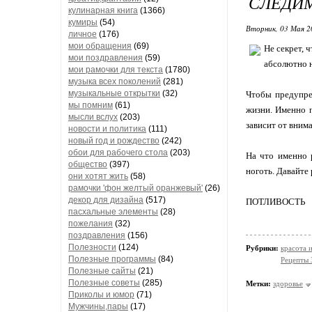
СЛЕДИМ
кулинарная книга
(1366)
кумиры
(54)
Вторник, 03 Мая 2
личное
(176)
мои обращения
(69)
Не секрет, 
мои поздравления
(59)
абсолютно н
мои рамочки для текста
(1780)
музыка всех поколений
(281)
музыкальные открытки
(32)
Чтобы предупре
мы помним
(61)
жизни. Именно 
мысли вслух
(203)
зависит от вним
новости и политика
(111)
новый год и рождество
(242)
обои для рабочего стола
(203)
На что именно 
общество
(397)
ноготь. Давайте
они хотят жить
(58)
рамочки 'фон желтый оранжевый'
(26)
декор для дизайна
(517)
ПОТЛИВОСТЬ
пасхальные элементы
(28)
пожелания
(32)
поздравления
(156)
Полезности
(124)
Рубрики:
красота 
Полезные программы
(84)
Рецепты
Полезные сайты
(21)
Полезные советы
(285)
Метки:
здоровье
Приколы и юмор
(71)
Мужчины,пары
(17)