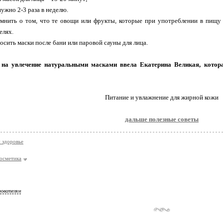
нужно 2-3 раза в неделю.
мнить о том, что те овощи или фрукты, которые при употреблении в пищу в
елях.
осить маски после бани или паровой сауны для лица.
 на увлечение натуральными масками ввела Екатерина Великая, котора
Питание и увлажнение для жирной кожи
дальше полезные советы
и здоровье
осметика
зователям