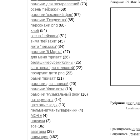
Вторник, 03 Мая 2
рамочки для поздравлений
(73)
осень 'пейзажи'
(68)
рамочки 'весенний фон'
(67)
рамочки 'Рождество'
(65)
персонажи png
(60)
хлеб
(54)
весна 'пейзажи'
(51)
зима 'пейзажи'
(45)
лето 'пейзажи'
(34)
рамочки '8 Марта'
(27)
для меня 'приват'
(26)
беляши'чебуреки'блины
(25)
заготовки 'для коллажей'
(22)
позируют дети png
(22)
рамки 'приват'
(21)
рамочки для записей
(20)
рамочки 'блокноты'
(19)
рамочки 'музыкальный фон'
(16)
натюрморты
(14)
Рубрики:
декор дл
цветовые коды
(13)
Смайлик
пельмени'манты'вареники
(4)
MORE
(4)
пончики
(2)
sos
(36)
Процитировано
54 раз
аватары
(29)
Понравилось:
18 поль
анимация
(462)