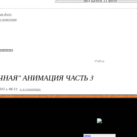
>----------------------под катом 35 фото-----------------
ые фото
е животные
зователям
ЧНАЯ" АНИМАЦИЯ ЧАСТЬ 3
011 г. 04:13
+ в цитатник