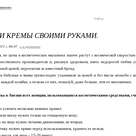
ователям
И КРЕМЫ СВОИМИ РУКАМИ.
011 г. 00:07
+ в цитатник
, но цены в косметических магазинах нынче растут с космической скоростью
чественного производителя и, рискнув здоровьем, взять недорогой тюби
чной ценой, переплатив за известный бренд.
и бабушки и мамы превосходно ухаживали за кожей и без масла жожоба с к
каждой хозяйке, а пользы от них, пожалуй, даже больше, чем от магазинных.
века в Англии всех женщин, пользовавшихся косметическими средствами, с
о усвоить несколько важных правил:
 или маску нужно только на очищенную кожу;
х на лицо нужно легкими движениями, не втирая;
етику нужно прямо перед использованием, хранить ее нельзя;
 масок для лица – 15-20 минут;