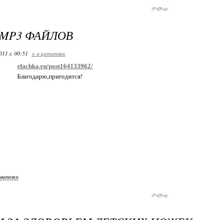
MP3 ФАЙЛОВ
011 г. 00:51
+ в цитатник
efachka.ru/post164133962/
Благодарю,пригодится!
ователям