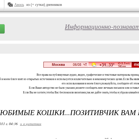
Авось
из (+ сутки) дневников
Информационно-познават
Все права на публикуемые аудио, видео, графические и текстовые материалы прина
 в моем блоге взят из открытых источников и используется исключительно в некоммерческих целях.Если Вы являе
его использования в моем блоге,пожалуйста, сообщите об этом
Если Ваше авторство не было указано,можете сообщить мне личным письмом или оставь
Если Вы не хотите,чтобы Вас беспокоили визитами,так же дайте знать,чтобы я убрала кликабе
ЮБИМЫЕ КОШКИ...ПОЗИТИВЧИК ВАМ 
011 г. 04:36
+ в цитатник