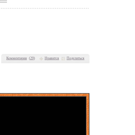
-----
Комментарии
(
29
)
Нравится
Поделиться