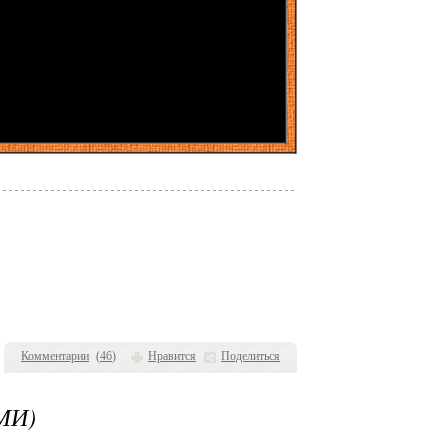
Комментарии
(
46
)
Нравится
Поделиться
МИ)