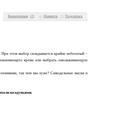
Комментарии
(
2
)
Нравится
Поделиться
. При этом выбор складывается крайне небогатый –
к увлажняющего крема или выбрать омолаживающую
оэнзимами, так чем мы хуже? Самодельные маски и
читали колдуньями.