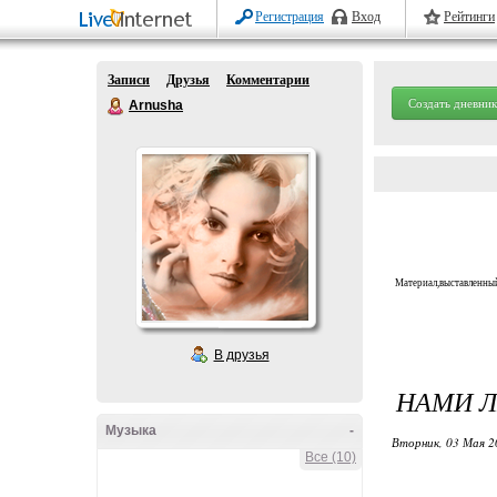
Регистрация
Вход
Рейтинги
Записи
Друзья
Комментарии
Создать дневник
Arnusha
Материал,выставленный
В друзья
НАМИ Л
Музыка
-
Вторник, 03 Мая 2
Все (10)