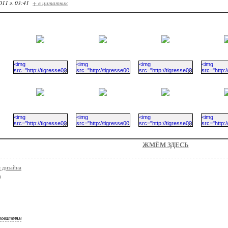
011 г. 03:41
+ в цитатник
ЖМЁМ ЗДЕСЬ
я дизайна
и
зователям