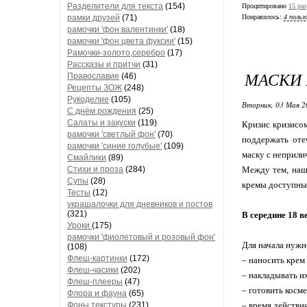
Разделители для текста
(154)
Процитировано
15 раз
Понравилось:
4 польз
рамки друзей
(71)
рамочки 'фон валентинки'
(18)
рамочки 'фон цвета фуксии'
(15)
Рамочки-золото,серебро
(17)
Рассказы и притчи
(31)
МАСКИ 
Православие
(46)
Рецепты ЗОЖ
(248)
Рукоделие
(105)
Вторник, 03 Мая 2
С днём рождения
(25)
Салаты и закуски
(119)
Кризис кризисом
рамочки 'светлый фон'
(70)
поддержать оте
рамочки 'синие голубые'
(109)
маску с неприли
Смайлики
(89)
Между тем, наш
Стихи и проза
(284)
Супы
(28)
кремы доступны 
Тесты
(12)
украшалочки для дневников и постов
(321)
В середине 18 
Уроки
(175)
рамочки 'фиолетовый и розовый фон'
Для начала нужн
(108)
Флеш-картинки
(172)
– наносить крем
Флеш-часики
(202)
– накладывать и
Флеш-плееры
(47)
– готовить косм
Флора и фауна
(65)
– время действия
Фоны текстуры
(231)