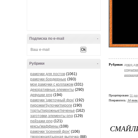
Подписка по e-mail
-
Рубрики
-
Рубрики:
декор дл
открытки
рамочки для постов
(1061)
анимаци
рамочки бордюрные
(393)
мои рамочки с коллажом
(331)
декоративные элементы
(290)
девушки png
(194)
Процитировано
51 раз
рамочки 'цветочный фон'
(192)
Понравилось:
14 поль
пирожки'булочки'пироги
(190)
торты'пирожные'печенье
(162)
заготовки,элементы png
(129)
пейзажи png
(121)
СМАЙЛИ
кексы'маффины
(108)
рамочки 'осенний фон'
(106)
творожная/сырная выпечка
(88)