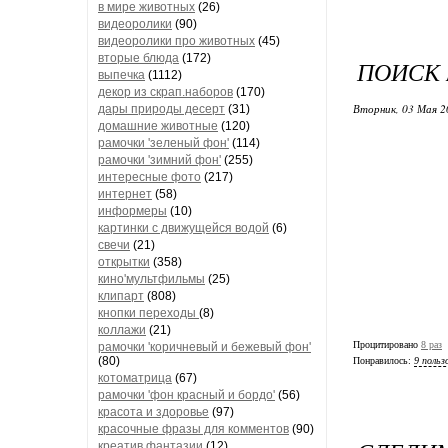
в мире животных
(26)
видеоролики
(90)
видеоролики про животных
(45)
вторые блюда
(172)
ПОИСК 
выпечка
(1112)
декор из скрап.наборов
(170)
Вторник, 03 Мая 2
дары природы десерт
(31)
домашние животные
(120)
рамочки 'зеленый фон'
(114)
рамочки 'зимний фон'
(255)
интересные фото
(217)
интернет
(58)
информеры
(10)
картинки с движущейся водой
(6)
свечи
(21)
открытки
(358)
кино'мультфильмы
(25)
клипарт
(808)
кнопки переходы
(8)
коллажи
(21)
Процитировано
8 раз
рамочки 'коричневый и бежевый фон'
(80)
Понравилось:
9 польз
котоматрица
(67)
рамочки 'фон красный и бордо'
(56)
красота и здоровье
(97)
красочные фразы для комментов
(90)
креатив,фантазии
(12)