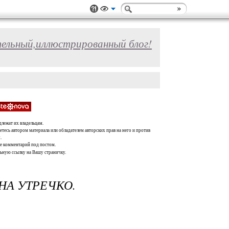
ельный,иллюстрированный блог!
длежат их владельцам.
тесь автором материала или обладателем авторских прав на него и против
.
те комментарий под постом.
льную ссылку на Вашу страничку.
НА УТРЕЧКО.