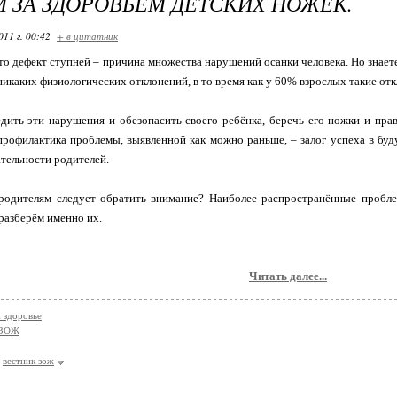
 ЗА ЗДОРОВЬЕМ ДЕТСКИХ НОЖЕК.
011 г. 00:42
+ в цитатник
что дефект ступней – причина множества нарушений осанки человека. Но знае
икаких физиологических отклонений, в то время как у 60% взрослых такие от
дить эти нарушения и обезопасить своего ребёнка, беречь его ножки и пра
профилактика проблемы, выявленной как можно раньше, – залог успеха в бу
ательности родителей.
родителям следует обратить внимание? Наиболее распространённые пробле
 разберём именно их.
Читать далее...
и здоровье
 ЗОЖ
вестник зож