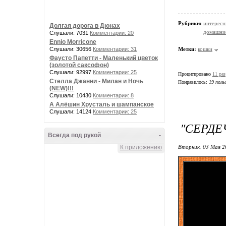
Рубрики:
интересн
Долгая дорога в Дюнах
домашни
Слушали: 7031
Комментарии: 20
Ennio Morricone
Метки:
кошки
Слушали: 30656
Комментарии: 31
Фаусто Папетти - Маленький цветок
(золотой саксофон)
Слушали: 92997
Комментарии: 25
Процитировано
11 раз
Стелла Джанни - Милан и Ночь
Понравилось:
19 поль
(NEW)!!!
Слушали: 10430
Комментарии: 8
А Алёшин Хрусталь и шампанское
Слушали: 14124
Комментарии: 25
"СЕРДЕ
Всегда под рукой
-
Вторник, 03 Мая 2
К приложению