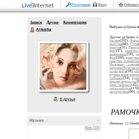
Регистрация
Вход
Рейтинги
Записи
Друзья
Комментарии
Выбрана рубрика
м
Arnusha
Другие рубрики в
часики
(202),
Флеш-
выпечка
(88),
Супы
притчи
(31),
Рамочк
фон'
(37),
рамочки 
валентинки'
(18),
р
фон'
(106),
рамочки
рамочки 'блокноты
Полезные советы
пирожки'булочки'п
хотят жить
(58),
об
музыкальные откры
'пейзажи'
(34),
кум
кнопки переходы
(
зима 'пейзажи'
(45)
скрап.наборов
(170
видеоролики
(90),
в
В друзья
РАМОЧК
Музыка
-
Пятница, 12 Октяб
Все (10)