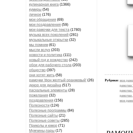
кулинарная книга
(1366)
кумиры
(54)
личное
(176)
мои обращения
(69)
мои поздравления
(59)
мои рамочки для текста
(1780)
музыка всех поколений
(281)
музыкальные открытки
(32)
мы помним
(61)
мысли вслух
(203)
новости и политика
(111)
новый год и рождество
(242)
обои для рабочего стола
(203)
общество
(397)
они хотят жить
(58)
рамочки 'фон желтый оранжевый'
(26)
Рубрики:
мои рамо
декор для дизайна
(517)
рамочки 
пасхальные элементы
(28)
рамочки 
пожелания
(32)
рамочки 
поздравления
(156)
мои рамо
Полезности
(124)
Полезные программы
(84)
Полезные сайты
(21)
Полезные советы
(285)
Приколы и юмор
(71)
РАМОЧ
Мужчины,пары
(17)