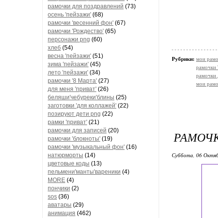
рамочки для поздравлений
(73)
осень 'пейзажи'
(68)
рамочки 'весенний фон'
(67)
рамочки 'Рождество'
(65)
персонажи png
(60)
хлеб
(54)
весна 'пейзажи'
(51)
Рубрики:
мои рамо
зима 'пейзажи'
(45)
рамочки 
лето 'пейзажи'
(34)
рамочки 
рамочки '8 Марта'
(27)
мои рамо
для меня 'приват'
(26)
беляши'чебуреки'блины
(25)
заготовки 'для коллажей'
(22)
позируют дети png
(22)
рамки 'приват'
(21)
рамочки для записей
(20)
РАМОЧК
рамочки 'блокноты'
(19)
рамочки 'музыкальный фон'
(16)
Суббота, 06 Октяб
натюрморты
(14)
цветовые коды
(13)
пельмени'манты'вареники
(4)
MORE
(4)
пончики
(2)
sos
(36)
аватары
(29)
анимация
(462)