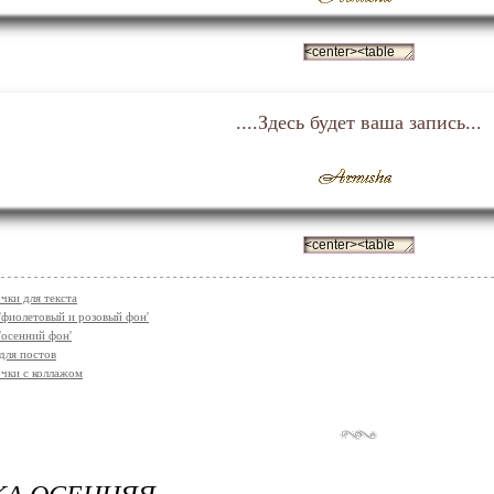
....Здесь будет ваша запись...
чки для текста
'фиолетовый и розовый фон'
'осенний фон'
для постов
чки с коллажом
КА ОСЕННЯЯ