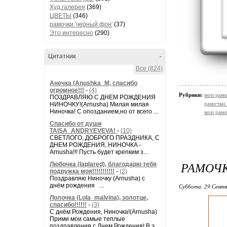
Худ.галерея
(369)
ЦВЕТЫ
(346)
рамочки 'черный фон'
(37)
Это интересно
(290)
Цитатник
-
Все (824)
Анечка (Anushka_M, спасибо
огромное!!!
-
(4)
Рубрики:
мои рамо
ПОЗДРАВЛЯЮ С ДНЕМ РОЖДЕНИЯ
рамочки 
НИНОЧКУ!(Arnusha) Милая милая
Ниночка! С опозданием,но от всего ...
мои рамо
Спасибо от души
TAISA_ANDRYEVEVA!
-
(10)
СВЕТЛОГО, ДОБРОГО ПРАЗДНИКА, С
ДНЕМ РОЖДЕНИЯ, НИНОЧКА -
Arnusha!!! Пусть будет крепким з...
РАМОЧ
Любочка (laplared), благодарю тебя
подружка моя!!!!!!!!!!!
-
(2)
Поздравляю Ниночку (Arnusha) с
днём рождения ...
Суббота, 29 Сентя
Лолочка (Lola_malvina), золотце,
спасибо!!!!!!
-
(3)
С днём Рождения, Ниночка!(Аrnusha)
Прими мои самые теплые
поздравления с Днем Рождения! В э...