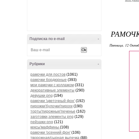
РАМОЧК
Подписка по e-mail
-
Пятница, 12 Октяб
Рубрики
-
рамочки для постов
(1061)
рамочки бордюрные
(393)
мои рамочки с коллажом
(331)
декоративные элементы
(290)
девушки png
(194)
рамочки 'цветочный фон'
(192)
пирожки'булочки'пироги
(190)
торты'пирожные'печенье
(162)
заготовки,элементы png
(129)
пейзажи png
(121)
кексы'маффины
(108)
рамочки 'осенний фон'
(106)
творожная/сырная выпечка
(88)