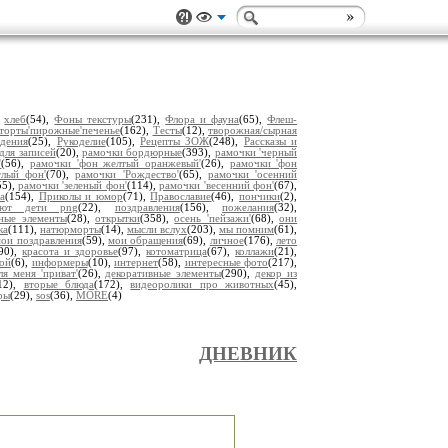
,
хлеб
(54),
Фоны текстуры
(231),
Флора и фауна
(65),
Флеш-
торты'пирожные'печенье
(162),
Тесты
(12),
творожная/сырная
дения
(25),
Рукоделие
(105),
Рецепты ЗОЖ
(248),
Рассказы и
для записей
(20),
рамочки бордюрные
(393),
рамочки 'черный
'
(56),
рамочки 'фон желтый оранжевый'
(26),
рамочки 'фон
тлый фон'
(70),
рамочки 'Рождество'
(65),
рамочки 'осенний
55),
рамочки 'зеленый фон'
(114),
рамочки 'весенний фон'
(67),
а
(154),
Приколы и юмор
(71),
Православие
(46),
пончики
(2),
уют дети png
(22),
поздравления
(156),
пожелания
(32),
ьные элементы
(28),
открытки
(358),
осень 'пейзажи'
(68),
они
ка
(111),
натюрморты
(14),
мысли вслух
(203),
мы помним
(61),
ои поздравления
(59),
мои обращения
(69),
личное
(176),
лето
(90),
красота и здоровье
(97),
котоматрица
(67),
коллажи
(21),
ой
(6),
информеры
(10),
интернет
(58),
интересные фото
(217),
ля меня 'приват'
(26),
декоративные элементы
(290),
декор из
12),
вторые блюда
(172),
видеоролики про животных
(45),
ры
(29),
sos
(36),
MORE
(4)
ДНЕВНИК