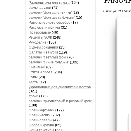
Разделители для текста
(154)
рамки друзей
(71)
Пятница, 05 Октяб
рамочки 'фон валентинки'
(18)
рамочки 'фон цвета фуксии'
(15)
Рамочки-золото,серебро
(17)
Рассказы и притчи
(31)
Православие
(46)
Рецепты ЗОЖ
(248)
Рукоделие
(105)
С днём рождения
(25)
Салаты и закуски
(119)
рамочки 'светлый фон'
(70)
рамочки 'синие голубые'
(109)
Смайлики
(89)
Стихи и проза
(284)
Супы
(28)
Тесты
(12)
украшалочки для дневников и постов
(321)
Уроки
(175)
рамочки 'фиолетовый и розовый фон'
(108)
Флеш-картинки
(172)
Флеш-часики
(202)
Флеш-плееры
(47)
Флора и фауна
(65)
Фоны текстуры
(231)