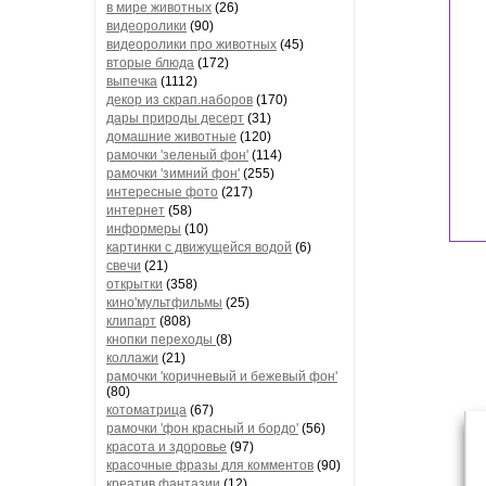
в мире животных
(26)
видеоролики
(90)
видеоролики про животных
(45)
вторые блюда
(172)
выпечка
(1112)
декор из скрап.наборов
(170)
дары природы десерт
(31)
домашние животные
(120)
рамочки 'зеленый фон'
(114)
рамочки 'зимний фон'
(255)
интересные фото
(217)
интернет
(58)
информеры
(10)
картинки с движущейся водой
(6)
свечи
(21)
открытки
(358)
кино'мультфильмы
(25)
клипарт
(808)
кнопки переходы
(8)
коллажи
(21)
рамочки 'коричневый и бежевый фон'
(80)
котоматрица
(67)
рамочки 'фон красный и бордо'
(56)
красота и здоровье
(97)
красочные фразы для комментов
(90)
креатив,фантазии
(12)