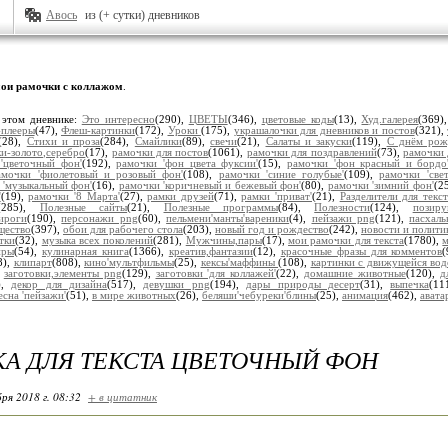
Авось
из (+ сутки) дневников
ои рамочки с коллажом
.
 этом дневнике:
Это интересно
(290),
ЦВЕТЫ
(346),
цветовые коды
(13),
Худ.галерея
(369)
плееры
(47),
Флеш-картинки
(172),
Уроки
(175),
украшалочки для дневников и постов
(321),
(28),
Стихи и проза
(284),
Смайлики
(89),
свечи
(21),
Салаты и закуски
(119),
С днём рож
и-золото,серебро
(17),
рамочки для постов
(1061),
рамочки для поздравлений
(73),
рамочки 
'цветочный фон'
(192),
рамочки 'фон цвета фуксии'
(15),
рамочки 'фон красный и бордо
амочки 'фиолетовый и розовый фон'
(108),
рамочки 'синие голубые'
(109),
рамочки 'све
 'музыкальный фон'
(16),
рамочки 'коричневый и бежевый фон'
(80),
рамочки 'зимний фон'
(2
'
(19),
рамочки '8 Марта'
(27),
рамки друзей
(71),
рамки 'приват'
(21),
Разделители для текст
(285),
Полезные сайты
(21),
Полезные программы
(84),
Полезности
(124),
позир
ироги
(190),
персонажи png
(60),
пельмени'манты'вареники
(4),
пейзажи png
(121),
пасхал
щество
(397),
обои для рабочего стола
(203),
новый год и рождество
(242),
новости и полити
тки
(32),
музыка всех поколений
(281),
Мужчины,пары
(17),
мои рамочки для текста
(1780),
м
иры
(54),
кулинарная книга
(1366),
креатив,фантазии
(12),
красочные фразы для комментов
8),
клипарт
(808),
кино'мультфильмы
(25),
кексы'маффины
(108),
картинки с движущейся вод
,
заготовки,элементы png
(129),
заготовки 'для коллажей'
(22),
домашние животные
(120),
д
),
декор для дизайна
(517),
девушки png
(194),
дары природы десерт
(31),
выпечка
(11
есна 'пейзажи'
(51),
в мире животных
(26),
беляши'чебуреки'блины
(25),
анимация
(462),
авата
А ДЛЯ ТЕКСТА ЦВЕТОЧНЫЙ ФОН
ря 2018 г. 08:32
+ в цитатник