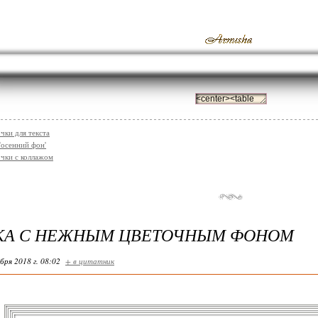
чки для текста
'осенний фон'
чки с коллажом
КА С НЕЖНЫМ ЦВЕТОЧНЫМ ФОНОМ
бря 2018 г. 08:02
+ в цитатник