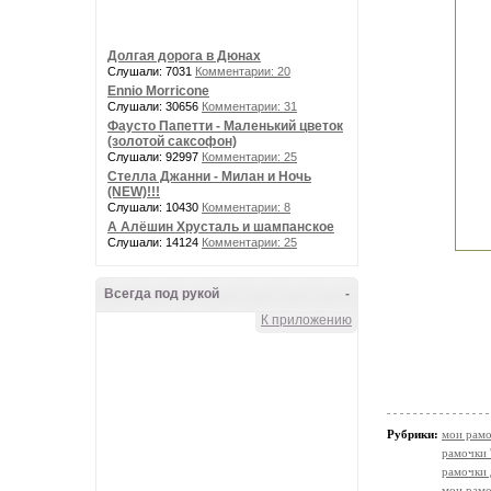
Долгая дорога в Дюнах
Слушали: 7031
Комментарии: 20
Ennio Morricone
Слушали: 30656
Комментарии: 31
Фаусто Папетти - Маленький цветок
(золотой саксофон)
Слушали: 92997
Комментарии: 25
Стелла Джанни - Милан и Ночь
(NEW)!!!
Слушали: 10430
Комментарии: 8
А Алёшин Хрусталь и шампанское
Слушали: 14124
Комментарии: 25
Всегда под рукой
-
К приложению
Рубрики:
мои рамо
рамочки 
рамочки 
мои рамо