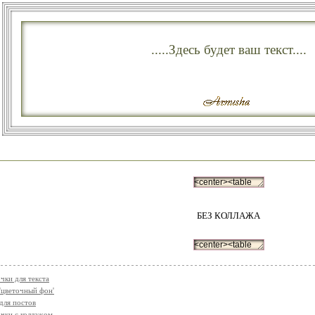
.....Здесь будет ваш текст....
БЕЗ КОЛЛАЖА
чки для текста
'цветочный фон'
для постов
чки с коллажом