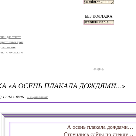
БЕЗ КОЛЛАЖА
чки для текста
'цветочный фон'
для постов
чки с коллажом
А «А ОСЕНЬ ПЛАКАЛА ДОЖДЯМИ...»
ря 2018 г. 08:01
+ в цитатник
А осень плакала дождями…
Струились слёзы по стеклу…