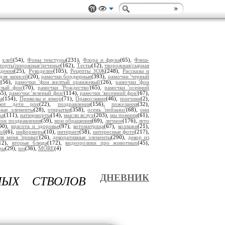
,
хлеб
(54),
Фоны текстуры
(231),
Флора и фауна
(65),
Флеш-
торты'пирожные'печенье
(162),
Тесты
(12),
творожная/сырная
дения
(25),
Рукоделие
(105),
Рецепты ЗОЖ
(248),
Рассказы и
для записей
(20),
рамочки бордюрные
(393),
рамочки 'черный
'
(56),
рамочки 'фон желтый оранжевый'
(26),
рамочки 'фон
тлый фон'
(70),
рамочки 'Рождество'
(65),
рамочки 'осенний
55),
рамочки 'зеленый фон'
(114),
рамочки 'весенний фон'
(67),
а
(154),
Приколы и юмор
(71),
Православие
(46),
пончики
(2),
уют дети png
(22),
поздравления
(156),
пожелания
(32),
ьные элементы
(28),
открытки
(358),
осень 'пейзажи'
(68),
они
ка
(111),
натюрморты
(14),
мысли вслух
(203),
мы помним
(61),
ои поздравления
(59),
мои обращения
(69),
личное
(176),
лето
(90),
красота и здоровье
(97),
котоматрица
(67),
коллажи
(21),
ой
(6),
информеры
(10),
интернет
(58),
интересные фото
(217),
ля меня 'приват'
(26),
декоративные элементы
(290),
декор из
12),
вторые блюда
(172),
видеоролики про животных
(45),
ры
(29),
sos
(36),
MORE
(4)
НЫХ СТВОЛОВ
ДНЕВНИК