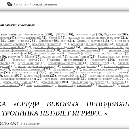
Авось
из (+ сутки) дневников
ои рамочки с коллажом
.
 этом дневнике:
Это интересно
(290),
ЦВЕТЫ
(346),
цветовые коды
(13),
Худ.галерея
(369)
плееры
(47),
Флеш-картинки
(172),
Уроки
(175),
украшалочки для дневников и постов
(321),
(28),
Стихи и проза
(284),
Смайлики
(89),
свечи
(21),
Салаты и закуски
(119),
С днём рож
и-золото,серебро
(17),
рамочки для постов
(1061),
рамочки для поздравлений
(73),
рамочки 
'цветочный фон'
(192),
рамочки 'фон цвета фуксии'
(15),
рамочки 'фон красный и бордо
амочки 'фиолетовый и розовый фон'
(108),
рамочки 'синие голубые'
(109),
рамочки 'све
 'музыкальный фон'
(16),
рамочки 'коричневый и бежевый фон'
(80),
рамочки 'зимний фон'
(2
'
(19),
рамочки '8 Марта'
(27),
рамки друзей
(71),
рамки 'приват'
(21),
Разделители для текст
(285),
Полезные сайты
(21),
Полезные программы
(84),
Полезности
(124),
позир
ироги
(190),
персонажи png
(60),
пельмени'манты'вареники
(4),
пейзажи png
(121),
пасхал
щество
(397),
обои для рабочего стола
(203),
новый год и рождество
(242),
новости и полити
тки
(32),
музыка всех поколений
(281),
Мужчины,пары
(17),
мои рамочки для текста
(1780),
м
иры
(54),
кулинарная книга
(1366),
креатив,фантазии
(12),
красочные фразы для комментов
8),
клипарт
(808),
кино'мультфильмы
(25),
кексы'маффины
(108),
картинки с движущейся вод
,
заготовки,элементы png
(129),
заготовки 'для коллажей'
(22),
домашние животные
(120),
д
),
декор для дизайна
(517),
девушки png
(194),
дары природы десерт
(31),
выпечка
(11
есна 'пейзажи'
(51),
в мире животных
(26),
беляши'чебуреки'блины
(25),
анимация
(462),
авата
КА «СРЕДИ ВЕКОВЫХ НЕПОДВИЖ
 ТРОПИНКА ПЕТЛЯЕТ ИГРИВО...»
2019 г. 05:25
+ в цитатник