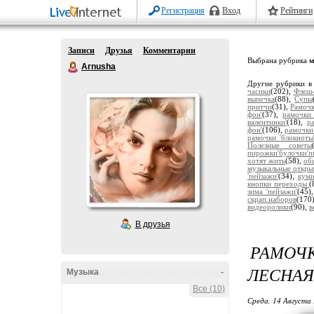
Регистрация
Вход
Рейтинги
Записи
Друзья
Комментарии
Выбрана рубрика
м
Arnusha
Другие рубрики в
часики
(202),
Флеш-
выпечка
(88),
Супы
притчи
(31),
Рамочк
фон'
(37),
рамочки 
валентинки'
(18),
р
фон'
(106),
рамочки
рамочки 'блокноты
Полезные советы
пирожки'булочки'п
хотят жить
(58),
об
музыкальные откры
'пейзажи'
(34),
кум
кнопки переходы
(
зима 'пейзажи'
(45)
скрап.наборов
(170
видеоролики
(90),
в
В друзья
РАМОЧ
ЛЕСНАЯ
Музыка
-
Все (10)
Среда, 14 Августа 