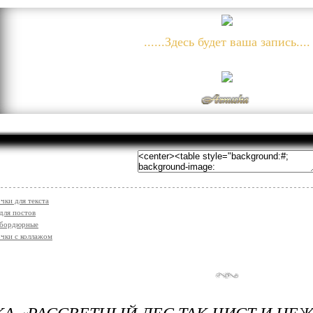
......Здесь будет ваша запись....
чки для текста
для постов
 бордюрные
чки с коллажом
А «РАССВЕТНЫЙ ЛЕС ТАК ЧИСТ И НЕЖЕ