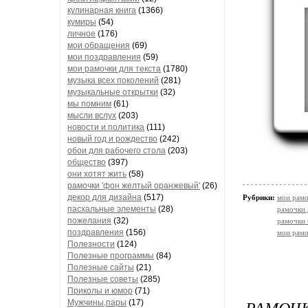
кулинарная книга
(1366)
кумиры
(54)
личное
(176)
мои обращения
(69)
мои поздравления
(59)
мои рамочки для текста
(1780)
музыка всех поколений
(281)
музыкальные открытки
(32)
мы помним
(61)
мысли вслух
(203)
новости и политика
(111)
новый год и рождество
(242)
обои для рабочего стола
(203)
общество
(397)
они хотят жить
(58)
рамочки 'фон желтый оранжевый'
(26)
декор для дизайна
(517)
Рубрики:
мои рамо
пасхальные элементы
(28)
рамочки 
пожелания
(32)
рамочки
поздравления
(156)
мои рамо
Полезности
(124)
Полезные программы
(84)
Полезные сайты
(21)
Полезные советы
(285)
Приколы и юмор
(71)
РАМОЧК
Мужчины,пары
(17)