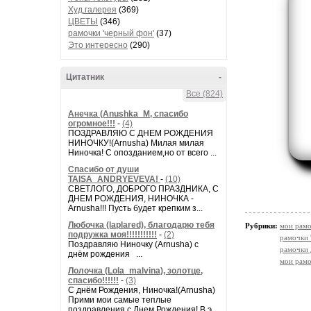
Худ.галерея
(369)
ЦВЕТЫ
(346)
рамочки 'черный фон'
(37)
Это интересно
(290)
Цитатник
-
Все (824)
Анечка (Anushka_M, спасибо
огромное!!!
-
(4)
ПОЗДРАВЛЯЮ С ДНЕМ РОЖДЕНИЯ
НИНОЧКУ!(Arnusha) Милая милая
Ниночка! С опозданием,но от всего ...
Спасибо от души
TAISA_ANDRYEVEVA!
-
(10)
СВЕТЛОГО, ДОБРОГО ПРАЗДНИКА, С
ДНЕМ РОЖДЕНИЯ, НИНОЧКА -
Arnusha!!! Пусть будет крепким з...
Любочка (laplared), благодарю тебя
Рубрики:
мои рамо
подружка моя!!!!!!!!!!!
-
(2)
рамочки 
Поздравляю Ниночку (Arnusha) с
рамочки 
днём рождения ...
мои рамо
Лолочка (Lola_malvina), золотце,
спасибо!!!!!!
-
(3)
С днём Рождения, Ниночка!(Аrnusha)
Прими мои самые теплые
поздравления с Днем Рождения! В э...