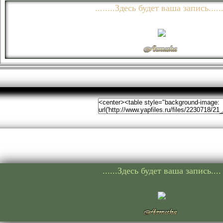
........Здесь будет ваша запись......
......Здесь будет ваша запись....