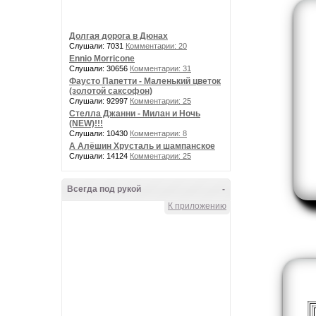
Долгая дорога в Дюнах
Слушали: 7031
Комментарии: 20
Ennio Morricone
Слушали: 30656
Комментарии: 31
Фаусто Папетти - Маленький цветок
(золотой саксофон)
Слушали: 92997
Комментарии: 25
Стелла Джанни - Милан и Ночь
(NEW)!!!
Слушали: 10430
Комментарии: 8
А Алёшин Хрусталь и шампанское
Слушали: 14124
Комментарии: 25
Всегда под рукой
-
К приложению