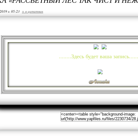
2019 г. 05:23
+ в цитатник
........Здесь будет ваша запись......