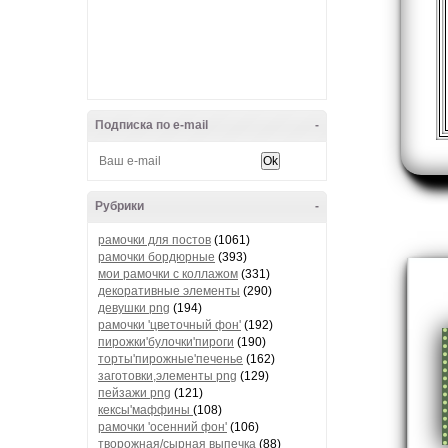
Подписка по e-mail
-
Рубрики
-
рамочки для постов
(1061)
рамочки бордюрные
(393)
мои рамочки с коллажом
(331)
декоративные элементы
(290)
девушки png
(194)
рамочки 'цветочный фон'
(192)
пирожки'булочки'пироги
(190)
торты'пирожные'печенье
(162)
заготовки,элементы png
(129)
пейзажи png
(121)
кексы'маффины
(108)
рамочки 'осенний фон'
(106)
творожная/сырная выпечка
(88)