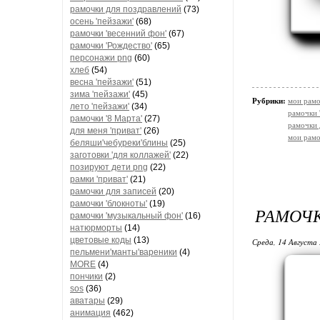
рамочки для поздравлений
(73)
осень 'пейзажи'
(68)
рамочки 'весенний фон'
(67)
рамочки 'Рождество'
(65)
персонажи png
(60)
хлеб
(54)
весна 'пейзажи'
(51)
зима 'пейзажи'
(45)
Рубрики:
мои рамо
лето 'пейзажи'
(34)
рамочки 
рамочки '8 Марта'
(27)
рамочки 
для меня 'приват'
(26)
мои рамо
беляши'чебуреки'блины
(25)
заготовки 'для коллажей'
(22)
позируют дети png
(22)
рамки 'приват'
(21)
рамочки для записей
(20)
рамочки 'блокноты'
(19)
РАМОЧК
рамочки 'музыкальный фон'
(16)
натюрморты
(14)
цветовые коды
(13)
Среда, 14 Августа 
пельмени'манты'вареники
(4)
MORE
(4)
пончики
(2)
sos
(36)
аватары
(29)
анимация
(462)