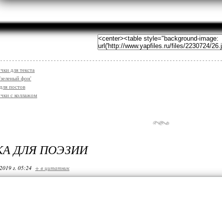
чки для текста
'зеленый фон'
для постов
чки с коллажом
А ДЛЯ ПОЭЗИИ
2019 г. 05:24
+ в цитатник