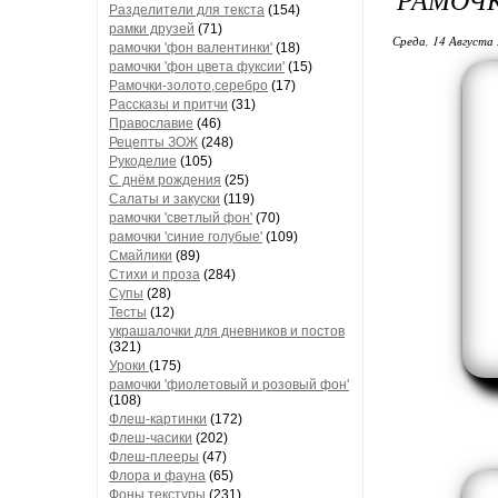
Разделители для текста
(154)
рамки друзей
(71)
Среда, 14 Августа 
рамочки 'фон валентинки'
(18)
рамочки 'фон цвета фуксии'
(15)
Рамочки-золото,серебро
(17)
Рассказы и притчи
(31)
Православие
(46)
Рецепты ЗОЖ
(248)
Рукоделие
(105)
С днём рождения
(25)
Салаты и закуски
(119)
рамочки 'светлый фон'
(70)
рамочки 'синие голубые'
(109)
Смайлики
(89)
Стихи и проза
(284)
Супы
(28)
Тесты
(12)
украшалочки для дневников и постов
(321)
Уроки
(175)
рамочки 'фиолетовый и розовый фон'
(108)
Флеш-картинки
(172)
Флеш-часики
(202)
Флеш-плееры
(47)
Флора и фауна
(65)
Фоны текстуры
(231)