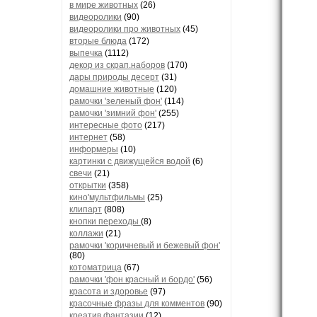
в мире животных
(26)
видеоролики
(90)
видеоролики про животных
(45)
вторые блюда
(172)
выпечка
(1112)
декор из скрап.наборов
(170)
дары природы десерт
(31)
домашние животные
(120)
рамочки 'зеленый фон'
(114)
рамочки 'зимний фон'
(255)
интересные фото
(217)
интернет
(58)
информеры
(10)
картинки с движущейся водой
(6)
свечи
(21)
открытки
(358)
кино'мультфильмы
(25)
клипарт
(808)
кнопки переходы
(8)
коллажи
(21)
рамочки 'коричневый и бежевый фон'
(80)
котоматрица
(67)
рамочки 'фон красный и бордо'
(56)
красота и здоровье
(97)
красочные фразы для комментов
(90)
креатив,фантазии
(12)