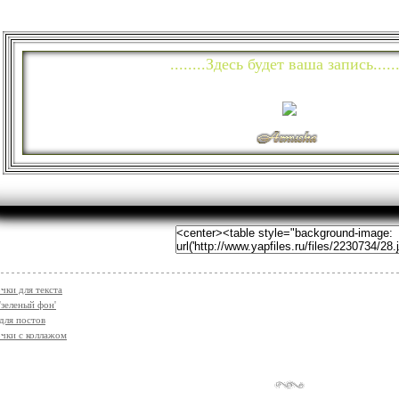
........Здесь будет ваша запись......
чки для текста
'зеленый фон'
для постов
чки с коллажом