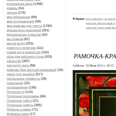
кулинарная книга
(1366)
кумиры
(54)
личное
(176)
мои обращения
(69)
Рубрики:
мои рамочки для текста
мои поздравления
(59)
рамочки 'фиолетовый и 
мои рамочки для текста
(1780)
рамочки 'цветочный фон
музыка всех поколений
(281)
музыкальные открытки
(32)
мы помним
(61)
мысли вслух
(203)
новости и политика
(111)
новый год и рождество
(242)
РАМОЧКА-КР
обои для рабочего стола
(203)
общество
(397)
Суббота, 28 Июня 2014 г. 08:22
они хотят жить
(58)
рамочки 'фон желтый оранжевый'
(26)
декор для дизайна
(517)
пасхальные элементы
(28)
пожелания
(32)
поздравления
(156)
Полезности
(124)
Полезные программы
(84)
Полезные сайты
(21)
Полезные советы
(285)
Приколы и юмор
(71)
Мужчины,пары
(17)