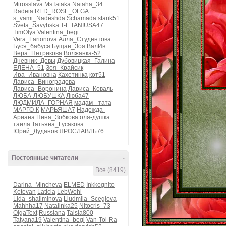
Mirosslava
MsTataka
Nataha_34
Radeia
RED_ROSE_OLGA
s_vami_Nadeshda
Schamada
starik51
Sveta_Savyhska
T-L
TANIUSA47
TimOlya
Valentina_begi
Vera_Larionova
Алла_Студентова
Буся_бабуся
Бущан_Зоя
ВалИв
Вера_Петрикова
Волжанка-52
Дневник_Девы
Дубовицкая_Галина
ЕЛЕНА_51
Зоя_Крайсик
Ира_Ивановна
Кахетинка
кот51
Лариса_Виноградова
Лариса_Воронина
Лариса_Коваль
ЛЮБА-ЛЮБУШКА
Люба47
ЛЮДМИЛА_ГОРНАЯ
мадам-_тата
МАРГО-К
МАРЬЯША7
Надежда-
Ариана
Нина_Зобкова
оля-душка
таила
Татьяна_Гусакова
Юрий_Дуданов
ЯРОСЛАВЛЬ76
Постоянные читатели
-
Все (8419)
Darina_Mincheva
ELMED
Inkkognito
Ketevan
Laticia
LebWohl
Lida_shaliminova
Liudmila_Sceglova
Mahhha17
Natalinka25
Nitocris_73
OlgaText
Russlana
Taisia800
Tatyana19
Valentina_begi
Van-Toi-Ra