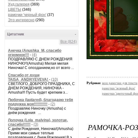
Худ.галерея
(369)
ЦВЕТЫ
(346)
рамочки 'черный фон'
(37)
Это интересно
(290)
Цитатник
-
Все (824)
Анечка (Anushka_M, спасибо
огромное!!!
-
(4)
ПОЗДРАВЛЯЮ С ДНЕМ РОЖДЕНИЯ
НИНОЧКУ!(Arnusha) Милая милая
Ниночка! С опозданием,но от всего ...
Спасибо от души
TAISA_ANDRYEVEVA!
-
(10)
Рубрики:
мои рамочки для текста
СВЕТЛОГО, ДОБРОГО ПРАЗДНИКА, С
ДНЕМ РОЖДЕНИЯ, НИНОЧКА -
рамочки 'зеленый фон'
Arnusha!!! Пусть будет крепким з...
рамочки 'цветочный фон
Любочка (laplared), благодарю тебя
подружка моя!!!!!!!!!!!
-
(2)
Поздравляю Ниночку (Arnusha) с
днём рождения ...
Лолочка (Lola_malvina), золотце,
РАМОЧКА-РО
спасибо!!!!!!
-
(3)
С днём Рождения, Ниночка!(Аrnusha)
Прими мои самые теплые
поздравления с Днем Рождения! В э...