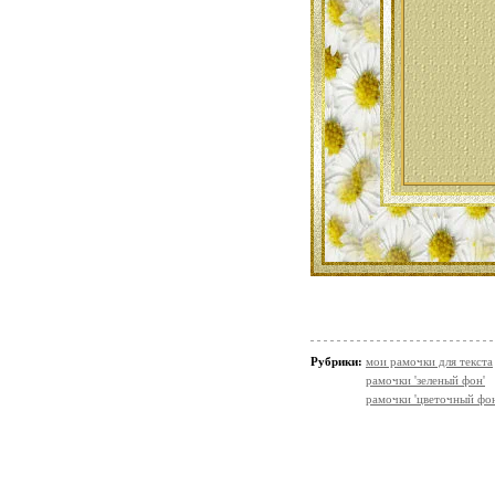
Рубрики:
мои рамочки для текста
рамочки 'зеленый фон'
рамочки 'цветочный фон