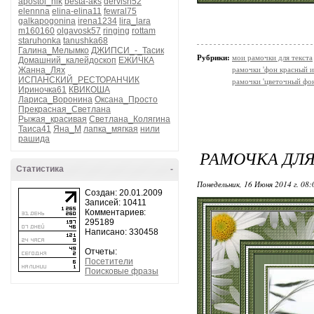
apostol_nik
besta-aks
dervish52
elennna
elina-elina11
fewral75
galkapogonina
irena1234
lira_lara
m160160
olgavosk57
ringing
rottam
staruhonka
tanushka68
Галина_Мелымко
ДЖИПСИ_-_Тасик
Рубрики:
мои рамочки для текста
Домашний_калейдоскоп
ЕЖИЧКА
Жанна_Лях
рамочки 'фон красный и
ИСПАНСКИЙ_РЕСТОРАНЧИК
рамочки 'цветочный фон
Ириночка61
КВИКОША
Лариса_Воронина
Оксана_Просто
Прекрасная_Светлана
Рыжая_красивая
Светлана_Колягина
Таиса41
Яна_М
лапка_мягкая
нили
рашида
РАМОЧКА ДЛЯ
Статистика
-
Понедельник, 16 Июня 2014 г. 08
Создан: 20.01.2009
Записей: 10411
Комментариев:
295189
Написано: 330458
Отчеты:
Посетители
Поисковые фразы