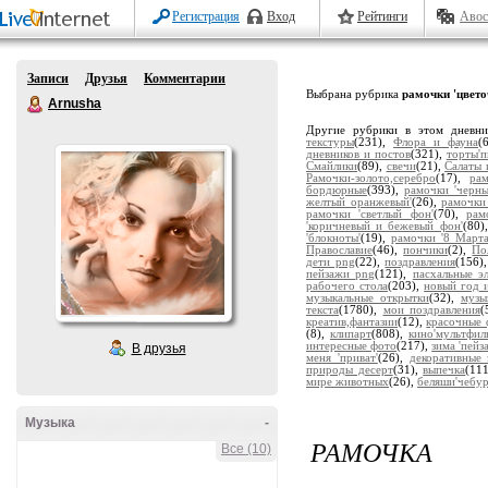
Регистрация
Вход
Рейтинги
Авос
Записи
Друзья
Комментарии
Выбрана рубрика
рамочки 'цвет
Arnusha
Другие рубрики в этом дневн
текстуры
(231),
Флора и фауна
(
дневников и постов
(321),
торты'
Смайлики
(89),
свечи
(21),
Салаты 
Рамочки-золото,серебро
(17),
ра
бордюрные
(393),
рамочки 'черны
желтый оранжевый'
(26),
рамочки 
рамочки 'светлый фон'
(70),
рам
'коричневый и бежевый фон'
(80)
'блокноты'
(19),
рамочки '8 Марта
Православие
(46),
пончики
(2),
По
дети png
(22),
поздравления
(156)
пейзажи png
(121),
пасхальные э
рабочего стола
(203),
новый год 
музыкальные открытки
(32),
музы
текста
(1780),
мои поздравления
(
креатив,фантазии
(12),
красочные 
(8),
клипарт
(808),
кино'мультфил
интересные фото
(217),
зима 'пейз
В друзья
меня 'приват'
(26),
декоративные 
природы десерт
(31),
выпечка
(11
мире животных
(26),
беляши'чебу
Музыка
-
РАМОЧКА
Все (10)