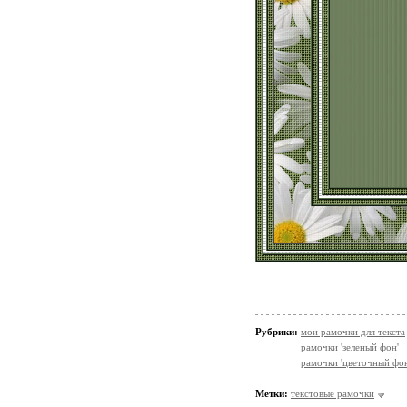
Рубрики:
мои рамочки для текста
рамочки 'зеленый фон'
рамочки 'цветочный фон
Метки:
текстовые рамочки