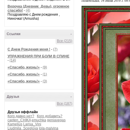
Понедельник, 16 Июня 2014 г. 08
Верочка (Дневник_Девы), огромное
спасибо!
-
(4)
Поздравляю с Днем рождения ,
Ниночка! (Arnusha)
Ссылки
-
Все (215)
С Днем Рождения меня !
-
(7)
УПРАЖНЕНИЯ ПРИ БОЛИ В СПИНЕ
-
(14)
«Спасибо, жизнь!»
-
(9)
«Спасибо, жизнь!»
-
(1)
«Спасибо, жизнь!»
-
(3)
Друзья
-
Все (187)
Друзья оффлайн
Кого давно нет?
Кого добавить?
capten_CHIKA
emuchka
geniavegas
Kamelius
Larisa_Vini
Liudmila_Sceglova
lola-malvina