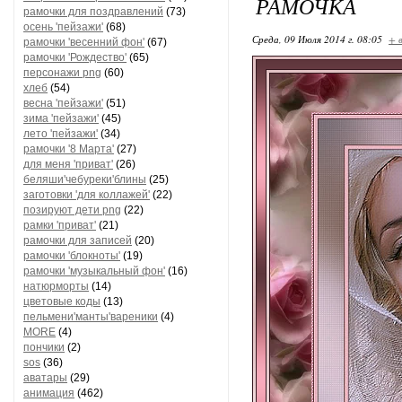
РАМОЧКА
рамочки для поздравлений
(73)
осень 'пейзажи'
(68)
Среда, 09 Июля 2014 г. 08:05
+ 
рамочки 'весенний фон'
(67)
рамочки 'Рождество'
(65)
персонажи png
(60)
хлеб
(54)
весна 'пейзажи'
(51)
зима 'пейзажи'
(45)
лето 'пейзажи'
(34)
рамочки '8 Марта'
(27)
для меня 'приват'
(26)
беляши'чебуреки'блины
(25)
заготовки 'для коллажей'
(22)
позируют дети png
(22)
рамки 'приват'
(21)
рамочки для записей
(20)
рамочки 'блокноты'
(19)
рамочки 'музыкальный фон'
(16)
натюрморты
(14)
цветовые коды
(13)
пельмени'манты'вареники
(4)
MORE
(4)
пончики
(2)
sos
(36)
аватары
(29)
анимация
(462)