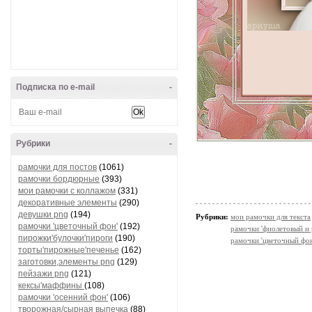
Подписка по e-mail
-
Рубрики
-
рамочки для постов
(1061)
рамочки бордюрные
(393)
мои рамочки с коллажом
(331)
декоративные элементы
(290)
девушки png
(194)
Рубрики:
мои рамочки для текста
рамочки 'цветочный фон'
(192)
рамочки 'фиолетовый и 
пирожки'булочки'пироги
(190)
рамочки 'цветочный фон
торты'пирожные'печенье
(162)
заготовки,элементы png
(129)
пейзажи png
(121)
кексы'маффины
(108)
рамочки 'осенний фон'
(106)
творожная/сырная выпечка
(88)