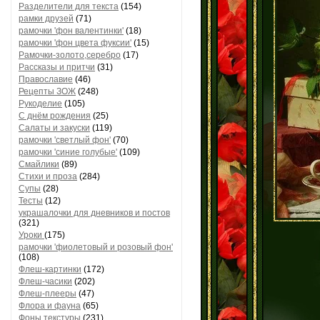
Разделители для текста
(154)
рамки друзей
(71)
рамочки 'фон валентинки'
(18)
рамочки 'фон цвета фуксии'
(15)
Рамочки-золото,серебро
(17)
Рассказы и притчи
(31)
Православие
(46)
Рецепты ЗОЖ
(248)
Рукоделие
(105)
С днём рождения
(25)
Салаты и закуски
(119)
рамочки 'светлый фон'
(70)
рамочки 'синие голубые'
(109)
Смайлики
(89)
Стихи и проза
(284)
Супы
(28)
Тесты
(12)
украшалочки для дневников и постов
(321)
Уроки
(175)
рамочки 'фиолетовый и розовый фон'
(108)
Флеш-картинки
(172)
Флеш-часики
(202)
Флеш-плееры
(47)
Флора и фауна
(65)
Фоны текстуры
(231)