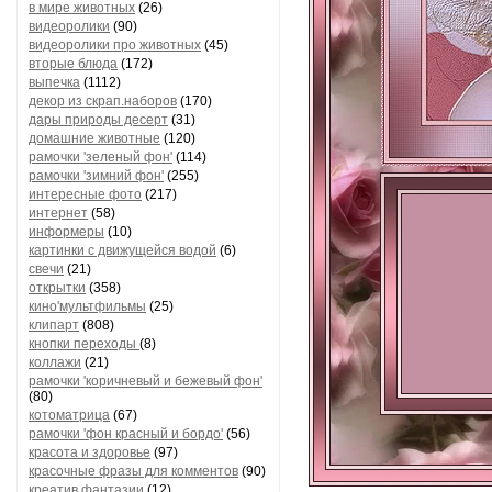
в мире животных
(26)
видеоролики
(90)
видеоролики про животных
(45)
вторые блюда
(172)
выпечка
(1112)
декор из скрап.наборов
(170)
дары природы десерт
(31)
домашние животные
(120)
рамочки 'зеленый фон'
(114)
рамочки 'зимний фон'
(255)
интересные фото
(217)
интернет
(58)
информеры
(10)
картинки с движущейся водой
(6)
свечи
(21)
открытки
(358)
кино'мультфильмы
(25)
клипарт
(808)
кнопки переходы
(8)
коллажи
(21)
рамочки 'коричневый и бежевый фон'
(80)
котоматрица
(67)
рамочки 'фон красный и бордо'
(56)
красота и здоровье
(97)
красочные фразы для комментов
(90)
креатив,фантазии
(12)