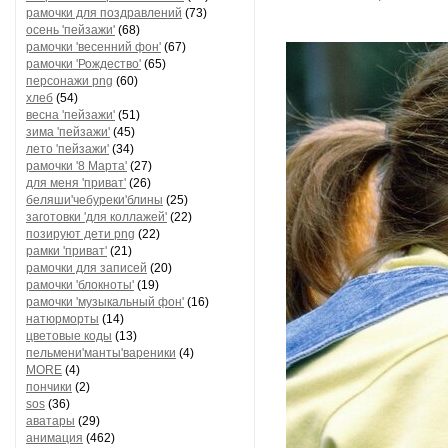
рамочки для поздравлений
(73)
осень 'пейзажи'
(68)
рамочки 'весенний фон'
(67)
рамочки 'Рождество'
(65)
персонажи png
(60)
хлеб
(54)
весна 'пейзажи'
(51)
зима 'пейзажи'
(45)
лето 'пейзажи'
(34)
рамочки '8 Марта'
(27)
для меня 'приват'
(26)
беляши'чебуреки'блины
(25)
заготовки 'для коллажей'
(22)
позируют дети png
(22)
рамки 'приват'
(21)
рамочки для записей
(20)
рамочки 'блокноты'
(19)
рамочки 'музыкальный фон'
(16)
натюрморты
(14)
цветовые коды
(13)
пельмени'манты'вареники
(4)
MORE
(4)
пончики
(2)
sos
(36)
аватары
(29)
анимация
(462)