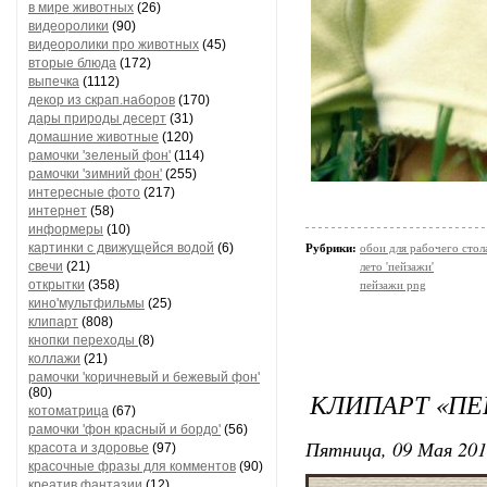
в мире животных
(26)
видеоролики
(90)
видеоролики про животных
(45)
вторые блюда
(172)
выпечка
(1112)
декор из скрап.наборов
(170)
дары природы десерт
(31)
домашние животные
(120)
рамочки 'зеленый фон'
(114)
рамочки 'зимний фон'
(255)
интересные фото
(217)
интернет
(58)
информеры
(10)
картинки с движущейся водой
(6)
Рубрики:
обои для рабочего стол
свечи
(21)
лето 'пейзажи'
открытки
(358)
пейзажи png
кино'мультфильмы
(25)
клипарт
(808)
кнопки переходы
(8)
коллажи
(21)
рамочки 'коричневый и бежевый фон'
(80)
КЛИПАРТ «ПЕ
котоматрица
(67)
рамочки 'фон красный и бордо'
(56)
Пятница, 09 Мая 201
красота и здоровье
(97)
красочные фразы для комментов
(90)
креатив,фантазии
(12)