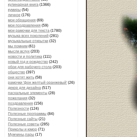
кулинарная книга
(1366)
кумиры
(54)
личное
(176)
мои обращения
(69)
мои поздравления
(59)
мои рамочки для текста
(1780)
музыка всех поколений
(281)
музыкальные открытки
(32)
мы помним
(61)
мысли вслух
(203)
новости и политика
(111)
новый год и рождество
(242)
обои для рабочего стола
(203)
общество
(397)
они хотят жить
(58)
рамочки 'фон желтый оранжевый'
(26)
декор для дизайна
(517)
пасхальные элементы
(28)
пожелания
(32)
поздравления
(156)
Полезности
(124)
Полезные программы
(84)
Полезные сайты
(21)
Полезные советы
(285)
Приколы и юмор
(71)
Мужчины,пары
(17)