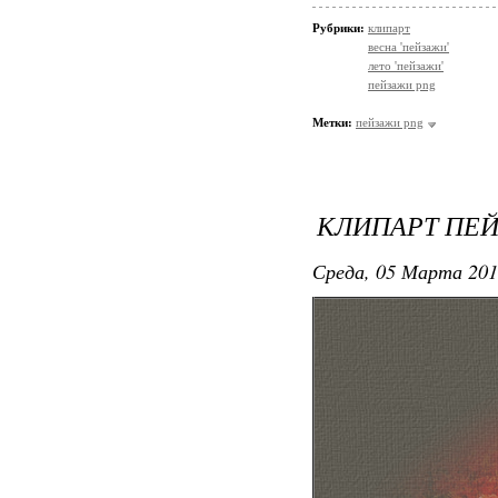
Рубрики:
клипарт
весна 'пейзажи'
лето 'пейзажи'
пейзажи png
Метки:
пейзажи png
КЛИПАРТ ПЕ
Среда, 05 Марта 201