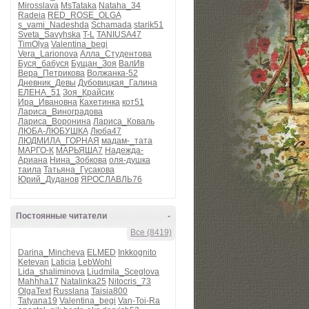
Mirosslava
MsTataka
Nataha_34
Radeia
RED_ROSE_OLGA
s_vami_Nadeshda
Schamada
starik51
Sveta_Savyhska
T-L
TANIUSA47
TimOlya
Valentina_begi
Vera_Larionova
Алла_Студентова
Буся_бабуся
Бущан_Зоя
ВалИв
Вера_Петрикова
Волжанка-52
Дневник_Девы
Дубовицкая_Галина
ЕЛЕНА_51
Зоя_Крайсик
Ира_Ивановна
Кахетинка
кот51
Лариса_Виноградова
Лариса_Воронина
Лариса_Коваль
ЛЮБА-ЛЮБУШКА
Люба47
ЛЮДМИЛА_ГОРНАЯ
мадам-_тата
МАРГО-К
МАРЬЯША7
Надежда-
Ариана
Нина_Зобкова
оля-душка
таила
Татьяна_Гусакова
Юрий_Дуданов
ЯРОСЛАВЛЬ76
Постоянные читатели
-
Все (8419)
Darina_Mincheva
ELMED
Inkkognito
Ketevan
Laticia
LebWohl
Lida_shaliminova
Liudmila_Sceglova
Mahhha17
Natalinka25
Nitocris_73
OlgaText
Russlana
Taisia800
Tatyana19
Valentina_begi
Van-Toi-Ra