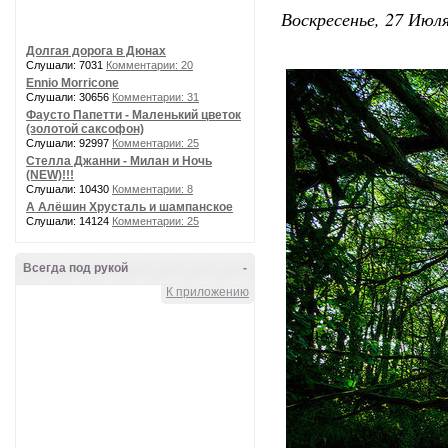
Воскресенье, 27 Июля
Долгая дорога в Дюнах
Слушали: 7031
Комментарии: 20
Ennio Morricone
Слушали: 30656
Комментарии: 31
Фаусто Папетти - Маленький цветок
(золотой саксофон)
Слушали: 92997
Комментарии: 25
Стелла Джанни - Милан и Ночь
(NEW)!!!
Слушали: 10430
Комментарии: 8
А Алёшин Хрусталь и шампанское
Слушали: 14124
Комментарии: 25
Всегда под рукой
-
К приложению