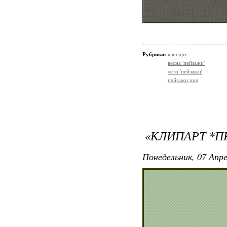
Рубрики:
клипарт
весна 'пейзажи'
лето 'пейзажи'
пейзажи png
«КЛИПАРТ *П
Понедельник, 07 Апре