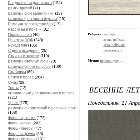
Разделители для текста
(154)
рамки друзей
(71)
рамочки 'фон валентинки'
(18)
рамочки 'фон цвета фуксии'
(15)
Рамочки-золото,серебро
(17)
Рассказы и притчи
(31)
Рубрики:
клипарт
Православие
(46)
весна 'пейзажи'
Рецепты ЗОЖ
(248)
лето 'пейзажи'
Рукоделие
(105)
пейзажи png
С днём рождения
(25)
Салаты и закуски
(119)
Метки:
пейзажи png
рамочки 'светлый фон'
(70)
рамочки 'синие голубые'
(109)
Смайлики
(89)
Стихи и проза
(284)
Супы
(28)
ВЕСЕННЕ-ЛЕ
Тесты
(12)
украшалочки для дневников и постов
(321)
Понедельник, 21 Апре
Уроки
(175)
рамочки 'фиолетовый и розовый фон'
(108)
Флеш-картинки
(172)
Флеш-часики
(202)
Флеш-плееры
(47)
Флора и фауна
(65)
Фоны текстуры
(231)