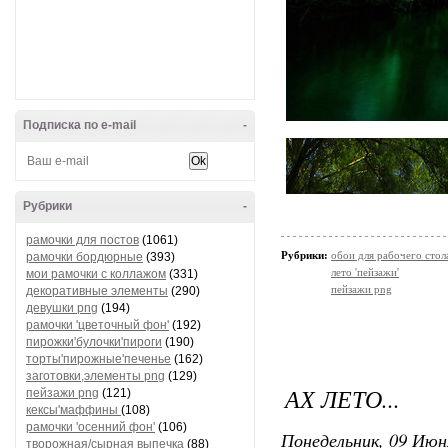
Подписка по e-mail
-
Рубрики
-
рамочки для постов
(1061)
Рубрики:
обои для рабочего стол
рамочки бордюрные
(393)
лето 'пейзажи'
мои рамочки с коллажом
(331)
пейзажи png
декоративные элементы
(290)
девушки png
(194)
рамочки 'цветочный фон'
(192)
пирожки'булочки'пироги
(190)
торты'пирожные'печенье
(162)
заготовки,элементы png
(129)
АХ ЛЕТО...
пейзажи png
(121)
кексы'маффины
(108)
рамочки 'осенний фон'
(106)
Понедельник, 09 Июн
творожная/сырная выпечка
(88)