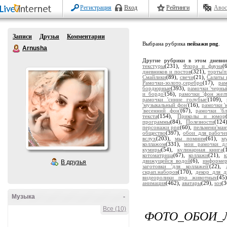
Регистрация
Вход
Рейтинги
Авос
Записи
Друзья
Комментарии
Выбрана рубрика
пейзажи png
.
Arnusha
Другие рубрики в этом дневн
текстуры
(231),
Флора и фауна
(
дневников и постов
(321),
торты'
Смайлики
(89),
свечи
(21),
Салаты 
Рамочки-золото,серебро
(17),
ра
бордюрные
(393),
рамочки 'черны
и бордо'
(56),
рамочки 'фон жел
рамочки 'синие голубые'
(109),
'музыкальный фон'
(16),
рамочки '
'весенний фон'
(67),
рамочки 'бл
текста
(154),
Приколы и юмор
программы
(84),
Полезности
(124
персонажи png
(60),
пельмени'ман
общество
(397),
обои для рабоче
вслух
(203),
мы помним
(61),
м
коллажом
(331),
мои рамочки дл
кумиры
(54),
кулинарная книга
(
котоматрица
(67),
коллажи
(21),
движущейся водой
(6),
информе
В друзья
заготовки 'для коллажей'
(22),
скрап.наборов
(170),
декор для д
видеоролики про животных
(45
анимация
(462),
аватары
(29),
sos
(3
Музыка
-
Все (10)
ФОТО_ОБОИ_