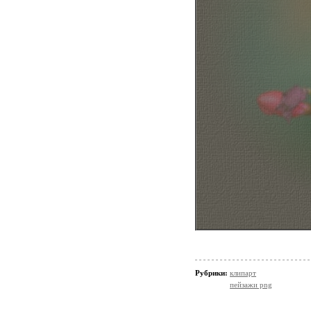
Рубрики:
клипарт
пейзажи png