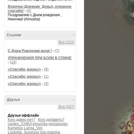
Верочка (Дневник_Девы), огромное
спасибо!
-
(4)
Поздравляю с Днем рождения ,
Ниночка! (Arnusha)
Ссылки
-
Все (215)
С Днем Рождения меня !
-
(7)
УПРАЖНЕНИЯ ПРИ БОЛИ В СПИНЕ
-
(14)
«Спасибо, жизнь!»
-
(9)
«Спасибо, жизнь!»
-
(1)
«Спасибо, жизнь!»
-
(3)
Друзья
-
Все (187)
Друзья оффлайн
Кого давно нет?
Кого добавить?
capten_CHIKA
emuchka
geniavegas
Kamelius
Larisa_Vini
Liudmila_Sceglova
lola-malvina