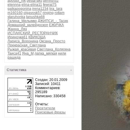
apostol_nik
besta-aks
dervish52
elennna
elina-elina11
fewral75
galkapogonina
irena1234
lira_lara
m160160
olgavosk57
ringing
rottam
staruhonka
tanushka68
Галина_Мелымко
ДЖИПСИ_-_Тасик
Домашний_калейдоскоп
ЕЖИЧКА
Жанна_Лях
ИСПАНСКИЙ_РЕСТОРАНЧИК
Ириночка61
КВИКОША
Лариса_Воронина
Оксана_Просто
Прекрасная_Светлана
Рыжая_красивая
Светлана_Колягина
Таиса41
Яна_М
лапка_мягкая
нили
рашида
Статистика
-
Создан: 20.01.2009
Записей: 10411
Комментариев:
295189
Написано: 330458
Отчеты:
Посетители
Поисковые фразы