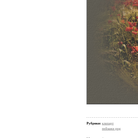
Рубрики:
клипарт
пейзажи png