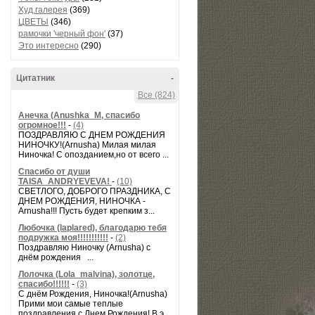
Худ.галерея
(369)
ЦВЕТЫ
(346)
рамочки 'черный фон'
(37)
Это интересно
(290)
Цитатник
-
Все (824)
Анечка (Anushka_M, спасибо
огромное!!!
-
(4)
ПОЗДРАВЛЯЮ С ДНЕМ РОЖДЕНИЯ
НИНОЧКУ!(Arnusha) Милая милая
Ниночка! С опозданием,но от всего ...
Спасибо от души
TAISA_ANDRYEVEVA!
-
(10)
СВЕТЛОГО, ДОБРОГО ПРАЗДНИКА, С
ДНЕМ РОЖДЕНИЯ, НИНОЧКА -
Arnusha!!! Пусть будет крепким з...
Любочка (laplared), благодарю тебя
подружка моя!!!!!!!!!!!
-
(2)
Поздравляю Ниночку (Arnusha) с
днём рождения ...
Лолочка (Lola_malvina), золотце,
спасибо!!!!!!
-
(3)
С днём Рождения, Ниночка!(Аrnusha)
Прими мои самые теплые
поздравления с Днем Рождения! В э...