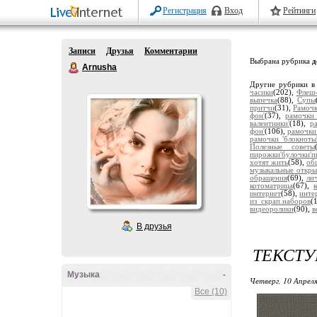
Регистрация
Вход
Рейтинги
Записи
Друзья
Комментарии
Выбрана рубрика
д
Arnusha
Другие рубрики в
часики
(202),
Флеш-
выпечка
(88),
Супы
притчи
(31),
Рамочк
фон'
(37),
рамочки 
валентинки'
(18),
р
фон'
(106),
рамочки
рамочки 'блокноты
Полезные советы
пирожки'булочки'п
хотят жить
(58),
об
музыкальные откры
обращения
(69),
ли
котоматрица
(67),
интернет
(58),
инте
из скрап.наборов
(
видеоролики
(90),
в
В друзья
ТЕКСТ
Музыка
-
Четверг, 10 Апреля
Все (10)