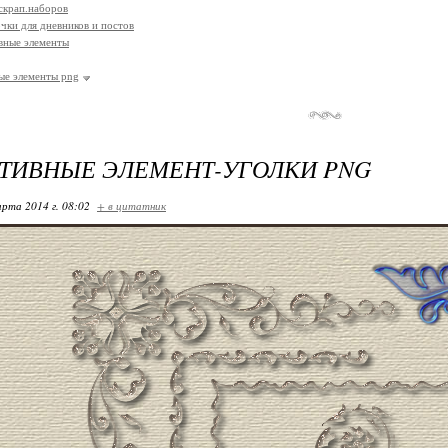
 скрап.наборов
чки для дневников и постов
вные элементы
ые элементы png
ТИВНЫЕ ЭЛЕМЕНТ-УГОЛКИ PNG
арта 2014 г. 08:02
+ в цитатник