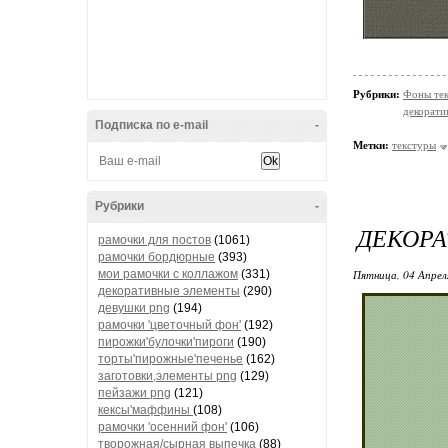
Рубрики:
Фоны те
декорати
Подписка по e-mail
-
Метки:
текстуры
Рубрики
-
ДЕКОРА
рамочки для постов
(1061)
рамочки бордюрные
(393)
мои рамочки с коллажом
(331)
Пятница, 04 Апрел
декоративные элементы
(290)
девушки png
(194)
рамочки 'цветочный фон'
(192)
пирожки'булочки'пироги
(190)
торты'пирожные'печенье
(162)
заготовки,элементы png
(129)
пейзажи png
(121)
кексы'маффины
(108)
рамочки 'осенний фон'
(106)
творожная/сырная выпечка
(88)