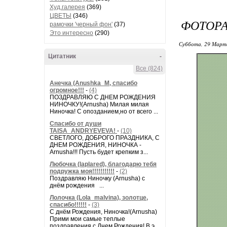
Худ.галерея
(369)
ЦВЕТЫ
(346)
ФОТОР
рамочки 'черный фон'
(37)
Это интересно
(290)
Суббота, 29 Марта
Цитатник
-
Все (824)
Анечка (Anushka_M, спасибо
огромное!!!
-
(4)
ПОЗДРАВЛЯЮ С ДНЕМ РОЖДЕНИЯ
НИНОЧКУ!(Arnusha) Милая милая
Ниночка! С опозданием,но от всего ...
Спасибо от души
TAISA_ANDRYEVEVA!
-
(10)
СВЕТЛОГО, ДОБРОГО ПРАЗДНИКА, С
ДНЕМ РОЖДЕНИЯ, НИНОЧКА -
Arnusha!!! Пусть будет крепким з...
Любочка (laplared), благодарю тебя
подружка моя!!!!!!!!!!!
-
(2)
Поздравляю Ниночку (Arnusha) с
днём рождения ...
Лолочка (Lola_malvina), золотце,
спасибо!!!!!!
-
(3)
С днём Рождения, Ниночка!(Аrnusha)
Прими мои самые теплые
поздравления с Днем Рождения! В э...