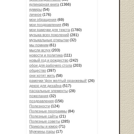
кулинарная книга
(1366)
кумиры
(54)
личное
(176)
мои обращения
(69)
мои поздравления
(59)
мои рамочки для текста
(1780)
музыка всех поколений
(281)
музыкальные открытки
(32)
мы помним
(61)
мысли вслух
(203)
новости и политика
(111)
новый год и рождество
(242)
обои для рабочего стола
(203)
общество
(397)
они хотят жить
(58)
рамочки 'фон желтый оранжевый'
(26)
декор для дизайна
(517)
пасхальные элементы
(28)
пожелания
(32)
поздравления
(156)
Полезности
(124)
Полезные программы
(84)
Полезные сайты
(21)
Полезные советы
(285)
Приколы и юмор
(71)
Мужчины,пары
(17)