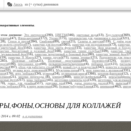
Авось
из (+ сутки) дневников
екоративные элементы
.
 этом дневнике:
Это интересно
(290),
ЦВЕТЫ
(346),
цветовые коды
(13),
Худ.галерея
(369)
плееры
(47),
Флеш-картинки
(172),
Уроки
(175),
украшалочки для дневников и постов
(321),
(28),
Стихи и проза
(284),
Смайлики
(89),
свечи
(21),
Салаты и закуски
(119),
С днём рож
и-золото,серебро
(17),
рамочки для постов
(1061),
рамочки для поздравлений
(73),
рамочки 
'цветочный фон'
(192),
рамочки 'фон цвета фуксии'
(15),
рамочки 'фон красный и бордо
амочки 'фиолетовый и розовый фон'
(108),
рамочки 'синие голубые'
(109),
рамочки 'све
 'музыкальный фон'
(16),
рамочки 'коричневый и бежевый фон'
(80),
рамочки 'зимний фон'
(2
'
(19),
рамочки '8 Марта'
(27),
рамки друзей
(71),
рамки 'приват'
(21),
Разделители для текст
(285),
Полезные сайты
(21),
Полезные программы
(84),
Полезности
(124),
позир
ироги
(190),
персонажи png
(60),
пельмени'манты'вареники
(4),
пейзажи png
(121),
пасхал
щество
(397),
обои для рабочего стола
(203),
новый год и рождество
(242),
новости и полити
тки
(32),
музыка всех поколений
(281),
Мужчины,пары
(17),
мои рамочки с коллажом
(331)
чное
(176),
лето 'пейзажи'
(34),
кумиры
(54),
кулинарная книга
(1366),
креатив,фантазии
(12),
коллажи
(21),
кнопки переходы
(8),
клипарт
(808),
кино'мультфильмы
(25),
кексы'маффин
ресные фото
(217),
зима 'пейзажи'
(45),
заготовки,элементы png
(129),
заготовки 'для коллажей
170),
декор для дизайна
(517),
девушки png
(194),
дары природы десерт
(31),
выпечка
(1
есна 'пейзажи'
(51),
в мире животных
(26),
беляши'чебуреки'блины
(25),
анимация
(462),
авата
УРЫ,ФОНЫ,ОСНОВЫ ДЛЯ КОЛЛАЖЕЙ
 2014 г. 09:02
+ в цитатник