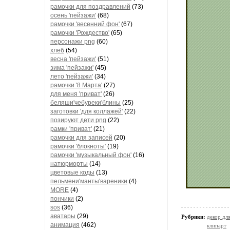
рамочки для поздравлений
(73)
осень 'пейзажи'
(68)
рамочки 'весенний фон'
(67)
рамочки 'Рождество'
(65)
персонажи png
(60)
хлеб
(54)
весна 'пейзажи'
(51)
зима 'пейзажи'
(45)
лето 'пейзажи'
(34)
рамочки '8 Марта'
(27)
для меня 'приват'
(26)
беляши'чебуреки'блины
(25)
заготовки 'для коллажей'
(22)
позируют дети png
(22)
рамки 'приват'
(21)
рамочки для записей
(20)
рамочки 'блокноты'
(19)
рамочки 'музыкальный фон'
(16)
натюрморты
(14)
цветовые коды
(13)
пельмени'манты'вареники
(4)
MORE
(4)
пончики
(2)
sos
(36)
аватары
(29)
Рубрики:
декор дл
анимация
(462)
клипарт