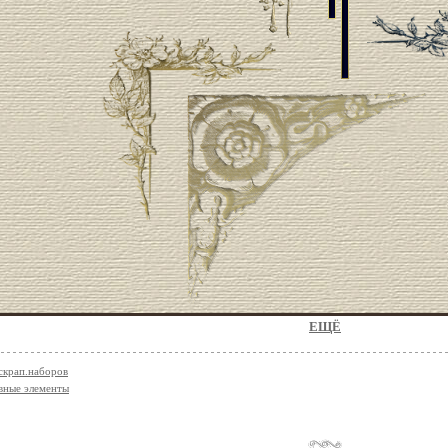
ЕЩЁ
 скрап.наборов
вные элементы