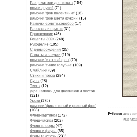
Разделители для текста
(154)
рамки друзей
(71)
рамочки 'фон валентинки'
(18)
рамочки 'фон цвета фуксии'
(15)
Рамочки-золото,серебро
(17)
Рассказы и притчи
(31)
Православие
(46)
Рецепты ЗОЖ
(248)
Рукоделие
(105)
С днём рождения
(25)
Салаты и закуски
(119)
рамочки 'светлый фон'
(70)
рамочки 'синие голубые'
(109)
Смайлики
(89)
Стихи и проза
(284)
Супы
(28)
Тесты
(12)
украшалочки для дневников и постов
(321)
Уроки
(175)
рамочки 'фиолетовый и розовый фон'
(108)
Рубрики:
декор из
Флеш-картинки
(172)
декорати
Флеш-часики
(202)
Флеш-плееры
(47)
Флора и фауна
(65)
Фоны текстуры
(231)