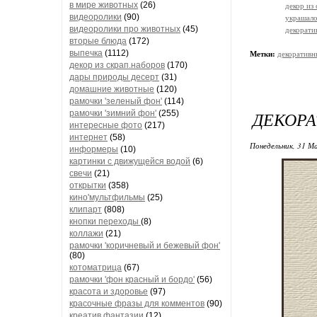
в мире животных
(26)
декор из
видеоролики
(90)
украшало
видеоролики про животных
(45)
декорати
вторые блюда
(172)
выпечка
(1112)
Метки:
декоративн
декор из скрап.наборов
(170)
дары природы десерт
(31)
домашние животные
(120)
рамочки 'зеленый фон'
(114)
ДЕКОРА
рамочки 'зимний фон'
(255)
интересные фото
(217)
интернет
(58)
Понедельник, 31 М
информеры
(10)
картинки с движущейся водой
(6)
свечи
(21)
открытки
(358)
кино'мультфильмы
(25)
клипарт
(808)
кнопки переходы
(8)
коллажи
(21)
рамочки 'коричневый и бежевый фон'
(80)
котоматрица
(67)
рамочки 'фон красный и бордо'
(56)
красота и здоровье
(97)
красочные фразы для комментов
(90)
креатив,фантазии
(12)