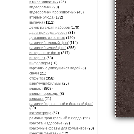
в мире животных
(26)
видеоролики
(90)
видеоролики про животных
(45)
вторые блюда
(172)
выпечка
(1112)
декор из скрап.наборов
(170)
дары природы десерт
(31)
домашние животные
(120)
рамочки 'зеленый фон'
(114)
рамочки 'зимний фон'
(255)
интересные фото
(217)
интернет
(58)
информеры
(10)
картинки с движущейся водой
(6)
свечи
(21)
открытки
(358)
кино'мультфильмы
(25)
клипарт
(808)
кнопки переходы
(8)
коллажи
(21)
рамочки 'коричневый и бежевый фон'
(80)
котоматрица
(67)
рамочки 'фон красный и бордо'
(56)
красота и здоровье
(97)
красочные фразы для комментов
(90)
креатив,фантазии
(12)