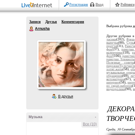
Регистрация
Вход
Рейтинги
Записи
Друзья
Комментарии
Выбрана рубрика
д
Arnusha
Другие рубрики в
часики
(202),
Флеш-
выпечка
(88),
Супы
притчи
(31),
Рамочк
фон'
(37),
рамочки 
валентинки'
(18),
р
фон'
(106),
рамочки
рамочки 'блокноты
Полезные советы
пирожки'булочки'п
хотят жить
(58),
об
музыкальные откры
обращения
(69),
ли
котоматрица
(67),
интернет
(58),
инте
из скрап.наборов
(
видеоролики
(90),
в
В друзья
ДЕКОР
ТВОРЧЕ
Музыка
-
Все (10)
Среда, 30 Сентябр