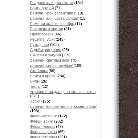
Разделители для текста
(154)
рамки друзей
(71)
рамочки 'фон валентинки'
(18)
рамочки 'фон цвета фуксии'
(15)
Рамочки-золото,серебро
(17)
Рассказы и притчи
(31)
Православие
(46)
Рецепты ЗОЖ
(248)
Рукоделие
(105)
С днём рождения
(25)
Салаты и закуски
(119)
рамочки 'светлый фон'
(70)
рамочки 'синие голубые'
(109)
Смайлики
(89)
Стихи и проза
(284)
Супы
(28)
Тесты
(12)
украшалочки для дневников и постов
(321)
Уроки
(175)
рамочки 'фиолетовый и розовый фон'
(108)
Флеш-картинки
(172)
Флеш-часики
(202)
Флеш-плееры
(47)
Флора и фауна
(65)
Фоны текстуры
(231)