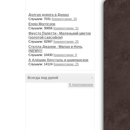
Долгая дорога в Дюнах
Слушали: 7031
Комментарии: 20
Ennio Morricone
Слушали: 30656
Комментарии: 31
Фаусто Папетти - Маленький цветок
(золотой саксофон)
Слушали: 92997
Комментарии: 25
Стелла Джанни - Милан и Ночь
(NEW)!!!
Слушали: 10430
Комментарии: 8
А Алёшин Хрусталь и шампанское
Слушали: 14124
Комментарии: 25
Всегда под рукой
-
К приложению