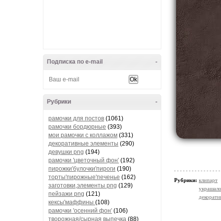
Подписка по e-mail
-
Рубрики
-
рамочки для постов
(1061)
рамочки бордюрные
(393)
мои рамочки с коллажом
(331)
декоративные элементы
(290)
девушки png
(194)
рамочки 'цветочный фон'
(192)
пирожки'булочки'пироги
(190)
торты'пирожные'печенье
(162)
Рубрики:
клипарт
заготовки,элементы png
(129)
украшало
пейзажи png
(121)
декорати
кексы'маффины
(108)
рамочки 'осенний фон'
(106)
творожная/сырная выпечка
(88)