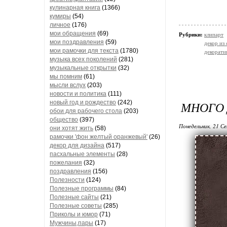
кулинарная книга
(1366)
кумиры
(54)
личное
(176)
мои обращения
(69)
Рубрики:
клипарт
мои поздравления
(59)
декор из
мои рамочки для текста
(1780)
декорати
музыка всех поколений
(281)
музыкальные открытки
(32)
мы помним
(61)
мысли вслух
(203)
новости и политика
(111)
новый год и рождество
(242)
МНОГО
обои для рабочего стола
(203)
общество
(397)
Понедельник, 21 Се
они хотят жить
(58)
рамочки 'фон желтый оранжевый'
(26)
декор для дизайна
(517)
пасхальные элементы
(28)
пожелания
(32)
поздравления
(156)
Полезности
(124)
Полезные программы
(84)
Полезные сайты
(21)
Полезные советы
(285)
Приколы и юмор
(71)
Мужчины,пары
(17)