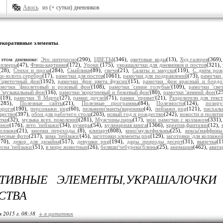
Авось
из (+ сутки) дневников
екоративные элементы
.
 этом дневнике:
Это интересно
(290),
ЦВЕТЫ
(346),
цветовые коды
(13),
Худ.галерея
(369)
плееры
(47),
Флеш-картинки
(172),
Уроки
(175),
украшалочки для дневников и постов
(321),
(28),
Стихи и проза
(284),
Смайлики
(89),
свечи
(21),
Салаты и закуски
(119),
С днём рож
и-золото,серебро
(17),
рамочки для постов
(1061),
рамочки для поздравлений
(73),
рамочки 
'цветочный фон'
(192),
рамочки 'фон цвета фуксии'
(15),
рамочки 'фон красный и бордо
амочки 'фиолетовый и розовый фон'
(108),
рамочки 'синие голубые'
(109),
рамочки 'све
 'музыкальный фон'
(16),
рамочки 'коричневый и бежевый фон'
(80),
рамочки 'зимний фон'
(2
'
(19),
рамочки '8 Марта'
(27),
рамки друзей
(71),
рамки 'приват'
(21),
Разделители для текст
(285),
Полезные сайты
(21),
Полезные программы
(84),
Полезности
(124),
позир
ироги
(190),
персонажи png
(60),
пельмени'манты'вареники
(4),
пейзажи png
(121),
пасхал
щество
(397),
обои для рабочего стола
(203),
новый год и рождество
(242),
новости и полити
тки
(32),
музыка всех поколений
(281),
Мужчины,пары
(17),
мои рамочки с коллажом
(331)
чное
(176),
лето 'пейзажи'
(34),
кумиры
(54),
кулинарная книга
(1366),
креатив,фантазии
(12),
коллажи
(21),
кнопки переходы
(8),
клипарт
(808),
кино'мультфильмы
(25),
кексы'маффин
ресные фото
(217),
зима 'пейзажи'
(45),
заготовки,элементы png
(129),
заготовки 'для коллажей
170),
декор для дизайна
(517),
девушки png
(194),
дары природы десерт
(31),
выпечка
(1
есна 'пейзажи'
(51),
в мире животных
(26),
беляши'чебуреки'блины
(25),
анимация
(462),
авата
АТИВНЫЕ ЭЛЕМЕНТЫ,УКРАШАЛОЧКИ
СТВА
я 2015 г. 08:38
+ в цитатник