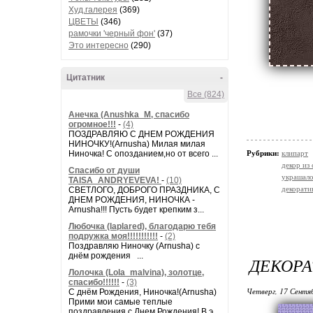
Худ.галерея
(369)
ЦВЕТЫ
(346)
рамочки 'черный фон'
(37)
Это интересно
(290)
Цитатник
-
Все (824)
Анечка (Anushka_M, спасибо
огромное!!!
-
(4)
ПОЗДРАВЛЯЮ С ДНЕМ РОЖДЕНИЯ
НИНОЧКУ!(Arnusha) Милая милая
Ниночка! С опозданием,но от всего ...
Рубрики:
клипарт
декор из
Спасибо от души
украшало
TAISA_ANDRYEVEVA!
-
(10)
декорати
СВЕТЛОГО, ДОБРОГО ПРАЗДНИКА, С
ДНЕМ РОЖДЕНИЯ, НИНОЧКА -
Arnusha!!! Пусть будет крепким з...
Любочка (laplared), благодарю тебя
подружка моя!!!!!!!!!!!
-
(2)
Поздравляю Ниночку (Arnusha) с
днём рождения ...
ДЕКОР
Лолочка (Lola_malvina), золотце,
спасибо!!!!!!
-
(3)
Четверг, 17 Сентя
С днём Рождения, Ниночка!(Аrnusha)
Прими мои самые теплые
поздравления с Днем Рождения! В э...