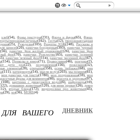
,
хлеб
(54),
Фоны текстуры
(231),
Флора и фауна
(65),
Флеш-
торты'пирожные'печенье
(162),
Тесты
(12),
творожная/сырная
дения
(25),
Рукоделие
(105),
Рецепты ЗОЖ
(248),
Рассказы и
для записей
(20),
рамочки бордюрные
(393),
рамочки 'черный
'
(56),
рамочки 'фон желтый оранжевый'
(26),
рамочки 'фон
тлый фон'
(70),
рамочки 'Рождество'
(65),
рамочки 'осенний
55),
рамочки 'зеленый фон'
(114),
рамочки 'весенний фон'
(67),
а
(154),
Приколы и юмор
(71),
Православие
(46),
пончики
(2),
уют дети png
(22),
поздравления
(156),
пожелания
(32),
ьные элементы
(28),
открытки
(358),
осень 'пейзажи'
(68),
они
ка
(111),
натюрморты
(14),
мысли вслух
(203),
мы помним
(61),
,
мои рамочки для текста
(1780),
мои поздравления
(59),
мои
красочные фразы для комментов
(90),
красота и здоровье
(97),
ы
(108),
картинки с движущейся водой
(6),
информеры
(10),
'
(22),
домашние животные
(120),
для меня 'приват'
(26),
декор
112),
вторые блюда
(172),
видеоролики про животных
(45),
ры
(29),
sos
(36),
MORE
(4)
 ДЛЯ ВАШЕГО
ДНЕВНИК