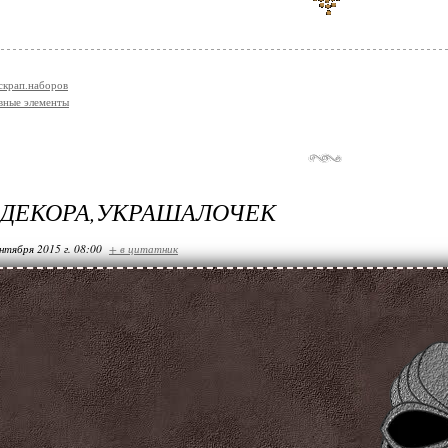
 скрап.наборов
вные элементы
 ДЕКОРА,УКРАШАЛОЧЕК
нтября 2015 г. 08:00
+ в цитатник