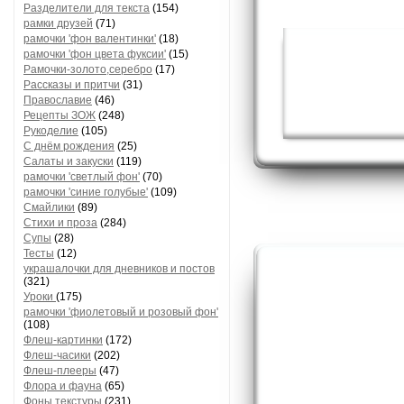
Разделители для текста
(154)
рамки друзей
(71)
рамочки 'фон валентинки'
(18)
рамочки 'фон цвета фуксии'
(15)
Рамочки-золото,серебро
(17)
Рассказы и притчи
(31)
Православие
(46)
Рецепты ЗОЖ
(248)
Рукоделие
(105)
С днём рождения
(25)
Салаты и закуски
(119)
рамочки 'светлый фон'
(70)
рамочки 'синие голубые'
(109)
Смайлики
(89)
Стихи и проза
(284)
Супы
(28)
Тесты
(12)
украшалочки для дневников и постов
(321)
Уроки
(175)
рамочки 'фиолетовый и розовый фон'
(108)
Флеш-картинки
(172)
Флеш-часики
(202)
Флеш-плееры
(47)
Флора и фауна
(65)
Фоны текстуры
(231)