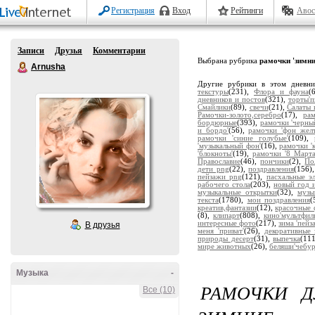
Регистрация
Вход
Рейтинги
Авос
Записи
Друзья
Комментарии
Выбрана рубрика
рамочки 'зимни
Arnusha
Другие рубрики в этом дневн
текстуры
(231),
Флора и фауна
(
дневников и постов
(321),
торты'
Смайлики
(89),
свечи
(21),
Салаты 
Рамочки-золото,серебро
(17),
ра
бордюрные
(393),
рамочки 'черны
и бордо'
(56),
рамочки 'фон жел
рамочки 'синие голубые'
(109),
'музыкальный фон'
(16),
рамочки '
'блокноты'
(19),
рамочки '8 Марта
Православие
(46),
пончики
(2),
По
дети png
(22),
поздравления
(156)
пейзажи png
(121),
пасхальные э
рабочего стола
(203),
новый год 
музыкальные открытки
(32),
музы
текста
(1780),
мои поздравления
(
креатив,фантазии
(12),
красочные 
(8),
клипарт
(808),
кино'мультфил
интересные фото
(217),
зима 'пейз
В друзья
меня 'приват'
(26),
декоративные 
природы десерт
(31),
выпечка
(11
мире животных
(26),
беляши'чебу
Музыка
-
РАМОЧКИ Д
Все (10)