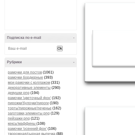
Подписка по e-mail
-
Рубрики
-
рамочки для постов
(1061)
рамочки бордюрные
(393)
мои рамочки с коллажом
(331)
декоративные элементы
(290)
девушки png
(194)
рамочки 'цветочный фон'
(192)
пирожки'булочки'пироги
(190)
торты'пирожные'печенье
(162)
заготовки,элементы png
(129)
пейзажи png
(121)
кексы'маффины
(108)
рамочки 'осенний фон'
(106)
творожная/сырная выпечка
(88)