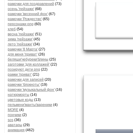
рамочки для поздравлений
(73)
осень 'пейзажи'
(68)
рамочки 'весенний фон'
(67)
рамочки 'Рождество'
(65)
персонажи png
(60)
хлеб
(54)
весна 'пейзажи'
(51)
зима 'пейзажи'
(45)
лето 'пейзажи'
(34)
рамочки '8 Марта'
(27)
для меня 'приват'
(26)
беляши'чебуреки'блины
(25)
заготовки 'для коллажей'
(22)
позируют дети png
(22)
рамки 'приват'
(21)
рамочки для записей
(20)
рамочки 'блокноты'
(19)
рамочки 'музыкальный фон'
(16)
натюрморты
(14)
цветовые коды
(13)
пельмени'манты'вареники
(4)
MORE
(4)
пончики
(2)
sos
(36)
аватары
(29)
анимация
(462)