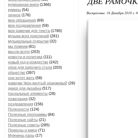
ДВЕ РАМОЧ
кулинарная книга
(1366)
кумиры
(54)
Воскресенье, 16 Декабря 2018 г. 
личное
(176)
мои обращения
(69)
мои поздравления
(59)
мои рамочки для текста
(1780)
музыка всех поколений
(281)
музыкальные открытки
(32)
мы помним
(61)
мысли вслух
(203)
новости и политика
(111)
новый год и рождество
(242)
обои для рабочего стола
(203)
общество
(397)
они хотят жить
(58)
рамочки 'фон желтый оранжевый'
(26)
декор для дизайна
(517)
пасхальные элементы
(28)
пожелания
(32)
поздравления
(156)
Полезности
(124)
Полезные программы
(84)
Полезные сайты
(21)
Полезные советы
(285)
Приколы и юмор
(71)
Мужчины,пары
(17)