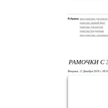
Рубрики:
мои рамочки для текста
рамочки 'зимний фон'
рамочки для постов
рамочки бордюрные
мои рамочки с коллажо
РАМОЧКИ С
Вторник, 11 Декабря 2018 г. 08: