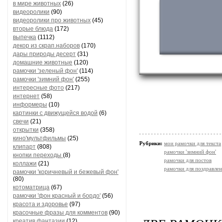
в мире животных
(26)
видеоролики
(90)
видеоролики про животных
(45)
вторые блюда
(172)
выпечка
(1112)
декор из скрап.наборов
(170)
дары природы десерт
(31)
домашние животные
(120)
рамочки 'зеленый фон'
(114)
рамочки 'зимний фон'
(255)
интересные фото
(217)
интернет
(58)
информеры
(10)
картинки с движущейся водой
(6)
свечи
(21)
открытки
(358)
кино'мультфильмы
(25)
Рубрики:
мои рамочки для текста
клипарт
(808)
рамочки 'зимний фон'
кнопки переходы
(8)
рамочки для постов
коллажи
(21)
рамочки для поздравле
рамочки 'коричневый и бежевый фон'
(80)
котоматрица
(67)
рамочки 'фон красный и бордо'
(56)
красота и здоровье
(97)
красочные фразы для комментов
(90)
креатив,фантазии
(12)