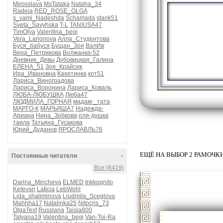
Mirosslava
MsTataka
Nataha_34
Radeia
RED_ROSE_OLGA
s_vami_Nadeshda
Schamada
starik51
Sveta_Savyhska
T-L
TANIUSA47
TimOlya
Valentina_begi
Vera_Larionova
Алла_Студентова
Буся_бабуся
Бущан_Зоя
ВалИв
Вера_Петрикова
Волжанка-52
Дневник_Девы
Дубовицкая_Галина
ЕЛЕНА_51
Зоя_Крайсик
Ира_Ивановна
Кахетинка
кот51
Лариса_Виноградова
Лариса_Воронина
Лариса_Коваль
ЛЮБА-ЛЮБУШКА
Люба47
ЛЮДМИЛА_ГОРНАЯ
мадам-_тата
МАРГО-К
МАРЬЯША7
Надежда-
Ариана
Нина_Зобкова
оля-душка
таила
Татьяна_Гусакова
Юрий_Дуданов
ЯРОСЛАВЛЬ76
ЕЩЁ НА ВЫБОР 2 РАМОЧК
Постоянные читатели
-
Все (8419)
Darina_Mincheva
ELMED
Inkkognito
Ketevan
Laticia
LebWohl
Lida_shaliminova
Liudmila_Sceglova
Mahhha17
Natalinka25
Nitocris_73
OlgaText
Russlana
Taisia800
Tatyana19
Valentina_begi
Van-Toi-Ra