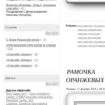
Верочка (Дневник_Девы), огромное
спасибо!
-
(4)
Поздравляю с Днем рождения ,
Ниночка! (Arnusha)
Рубрики:
мои рамочки для текста
Ссылки
-
рамочки 'зимний фон'
Все (215)
рамочки для постов
рамочки бордюрные
С Днем Рождения меня !
-
(7)
мои рамочки с коллажо
УПРАЖНЕНИЯ ПРИ БОЛИ В СПИНЕ
рамочки для поздравле
-
(14)
«Спасибо, жизнь!»
-
(9)
«Спасибо, жизнь!»
-
(1)
«Спасибо, жизнь!»
-
(3)
РАМОЧКА 
ОРАНЖЕВЫХ 
Друзья
-
Все (187)
Четверг, 13 Декабря 2018 г. 08:
Друзья оффлайн
Кого давно нет?
Кого добавить?
capten_CHIKA
emuchka
geniavegas
Kamelius
Larisa_Vini
Liudmila_Sceglova
lola-malvina