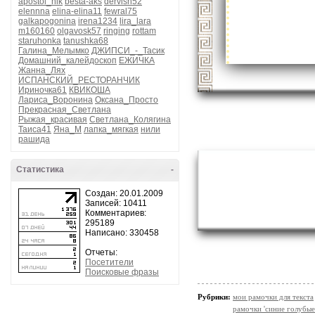
apostol_nik
besta-aks
dervish52
elennna
elina-elina11
fewral75
galkapogonina
irena1234
lira_lara
m160160
olgavosk57
ringing
rottam
staruhonka
tanushka68
Галина_Мелымко
ДЖИПСИ_-_Тасик
Домашний_калейдоскоп
ЕЖИЧКА
Жанна_Лях
ИСПАНСКИЙ_РЕСТОРАНЧИК
Ириночка61
КВИКОША
Лариса_Воронина
Оксана_Просто
Прекрасная_Светлана
Рыжая_красивая
Светлана_Колягина
Таиса41
Яна_М
лапка_мягкая
нили
рашида
Статистика
-
Создан: 20.01.2009
Записей: 10411
Комментариев:
295189
Написано: 330458
Отчеты:
Посетители
Поисковые фразы
Рубрики:
мои рамочки для текста
рамочки 'синие голубые