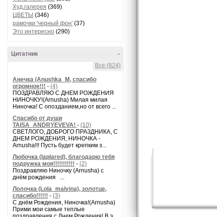
Худ.галерея
(369)
ЦВЕТЫ
(346)
рамочки 'черный фон'
(37)
Это интересно
(290)
Цитатник
-
Все (824)
Анечка (Anushka_M, спасибо
огромное!!!
-
(4)
ПОЗДРАВЛЯЮ С ДНЕМ РОЖДЕНИЯ
НИНОЧКУ!(Arnusha) Милая милая
Ниночка! С опозданием,но от всего ...
Спасибо от души
TAISA_ANDRYEVEVA!
-
(10)
СВЕТЛОГО, ДОБРОГО ПРАЗДНИКА, С
ДНЕМ РОЖДЕНИЯ, НИНОЧКА -
Arnusha!!! Пусть будет крепким з...
Любочка (laplared), благодарю тебя
подружка моя!!!!!!!!!!!
-
(2)
Поздравляю Ниночку (Arnusha) с
днём рождения ...
Лолочка (Lola_malvina), золотце,
спасибо!!!!!!
-
(3)
С днём Рождения, Ниночка!(Аrnusha)
Прими мои самые теплые
поздравления с Днем Рождения! В э...