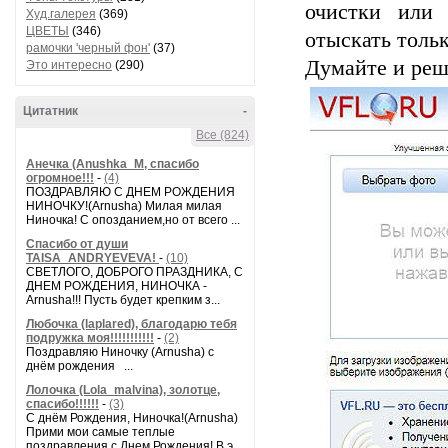
очистки или
Худ.галерея
(369)
ЦВЕТЫ
(346)
отыскать толь
рамочки 'черный фон'
(37)
Думайте и реша
Это интересно
(290)
Цитатник
-
Все (824)
Анечка (Anushka_M, спасибо
огромное!!!
-
(4)
ПОЗДРАВЛЯЮ С ДНЕМ РОЖДЕНИЯ
НИНОЧКУ!(Arnusha) Милая милая
Ниночка! С опозданием,но от всего ...
Спасибо от души
TAISA_ANDRYEVEVA!
-
(10)
СВЕТЛОГО, ДОБРОГО ПРАЗДНИКА, С
ДНЕМ РОЖДЕНИЯ, НИНОЧКА -
Arnusha!!! Пусть будет крепким з...
Любочка (laplared), благодарю тебя
подружка моя!!!!!!!!!!!
-
(2)
Поздравляю Ниночку (Arnusha) с
днём рождения ...
Лолочка (Lola_malvina), золотце,
спасибо!!!!!!
-
(3)
С днём Рождения, Ниночка!(Аrnusha)
Прими мои самые теплые
поздравления с Днем Рождения! В э...