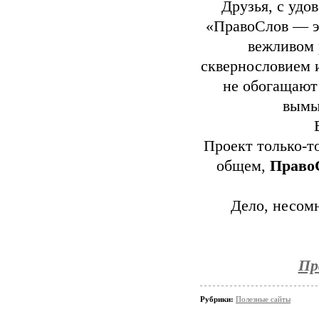
Друзья, с удо
«ПравоСлов — эт
вежливом 
сквернословием 
не обогащают
вымы
Проект только-то
общем,
Право
Дело, несомн
Пр
Рубрики:
Полезные сайты