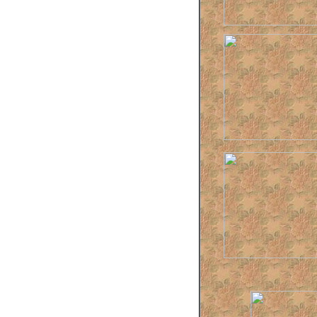
Алло, Варш
Амадей (МХ
Андро и Са
Анна Каре
Анна Снег
1969 г.)
Андрей Кол
Антоний и 