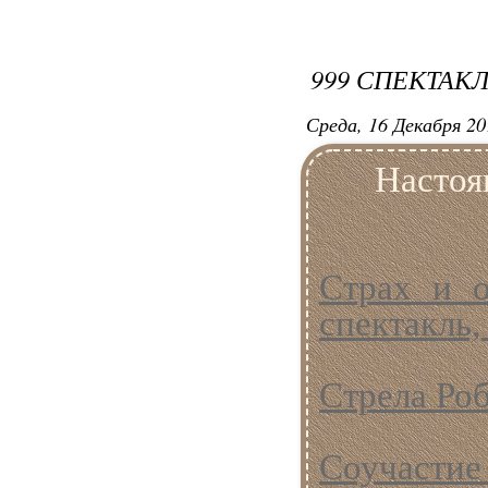
999 СПЕКТАК
Среда, 16 Декабря 20
Настоя
Страх и 
спектакль, 
Стрела Роб
Соучастие