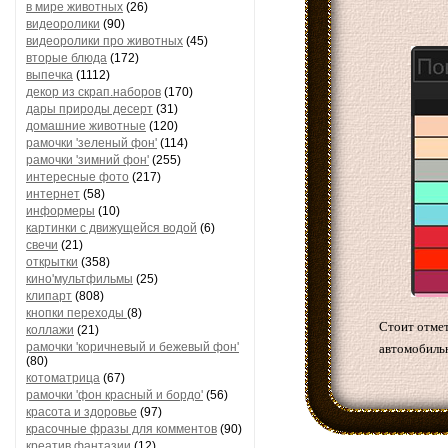
в мире животных
(26)
видеоролики
(90)
видеоролики про животных
(45)
вторые блюда
(172)
выпечка
(1112)
декор из скрап.наборов
(170)
дары природы десерт
(31)
домашние животные
(120)
рамочки 'зеленый фон'
(114)
рамочки 'зимний фон'
(255)
интересные фото
(217)
интернет
(58)
информеры
(10)
картинки с движущейся водой
(6)
свечи
(21)
открытки
(358)
кино'мультфильмы
(25)
клипарт
(808)
кнопки переходы
(8)
Стоит отмет
коллажи
(21)
рамочки 'коричневый и бежевый фон'
автомобильн
(80)
котоматрица
(67)
рамочки 'фон красный и бордо'
(56)
красота и здоровье
(97)
красочные фразы для комментов
(90)
креатив,фантазии
(12)