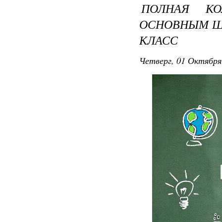
ПОЛНАЯ КО
ОСНОВНЫМ ШК
Аркадий Р
КЛАСС
Ленинградс
Четверг, 01 Октября
Аркадий Ра
Арктур — 
1995 г.)
Ассоль (Те
АтАнде (БД