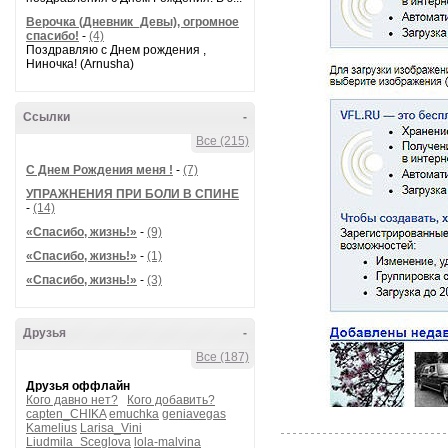
Верочка (Дневник_Девы), огромное
спасибо!
-
(4)
Поздравляю с Днем рождения ,
Ниночка! (Arnusha)
Ссылки
-
Все (215)
С Днем Рождения меня !
-
(7)
УПРАЖНЕНИЯ ПРИ БОЛИ В СПИНЕ
-
(14)
«Спасибо, жизнь!»
-
(9)
«Спасибо, жизнь!»
-
(1)
«Спасибо, жизнь!»
-
(3)
Друзья
-
Все (187)
Друзья оффлайн
Кого давно нет?
Кого добавить?
capten_CHIKA
emuchka
geniavegas
Kamelius
Larisa_Vini
Liudmila_Sceglova
lola-malvina