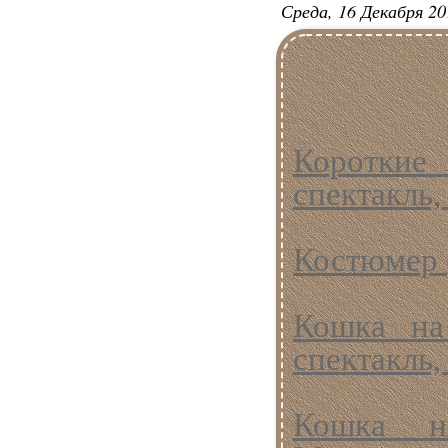
Среда, 16 Декабря 20
Счастливц
г.)
Короткие
спектакль, 
Костюмер (
Кошка на
спектакль, 
Кошка н