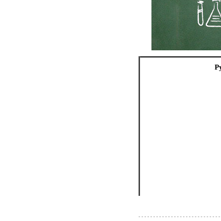
Афинские в
Р