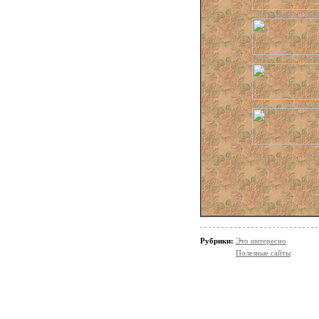
Антоний и 
Антонио фо
Анютины г
фильм-спек
А чтой-то
1992 г.)
Рубрики:
Это интересно
Полезные сайты
Амфитрион 
Арабески (