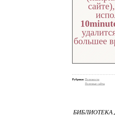
сайте)
испо
10minut
удалится
большее в
Рубрики:
Полезности
Полезные сайты
БИБЛИОТЕКА 