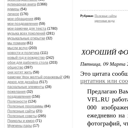
кулинарная книга
(1366)
кумиры
(54)
личное
(176)
Рубрики:
Полезные сайты
мои обращения
(69)
цветовые коды
мои поздравления
(59)
мои рамочки для текста
(1780)
музыка всех поколений
(281)
музыкальные открытки
(32)
мы помним
(61)
мысли вслух
(203)
ХОРОШИЙ ФОТ
новости и политика
(111)
новый год и рождество
(242)
Пятница, 09 Марта 2
обои для рабочего стола
(203)
общество
(397)
они хотят жить
(58)
Это цитата сооб
рамочки 'фон желтый оранжевый'
(26)
цитатник или со
декор для дизайна
(517)
пасхальные элементы
(28)
Предлагаю Вам
пожелания
(32)
поздравления
(156)
VFL.RU работа
Полезности
(124)
000 изображе
Полезные программы
(84)
Полезные сайты
(21)
ежедневно на 
Полезные советы
(285)
Приколы и юмор
(71)
фотографий, чт
Мужчины,пары
(17)