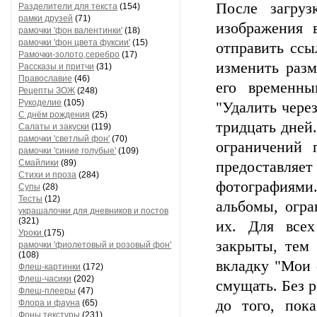
После загруз
Разделители для текста
(154)
рамки друзей
(71)
изображения 
рамочки 'фон валентинки'
(18)
рамочки 'фон цвета фуксии'
(15)
отправить ссы
Рамочки-золото,серебро
(17)
изменить разм
Рассказы и притчи
(31)
Православие
(46)
его временны
Рецепты ЗОЖ
(248)
Рукоделие
(105)
"Удалить через
С днём рождения
(25)
тридцать дней
Салаты и закуски
(119)
рамочки 'светлый фон'
(70)
ограничений 
рамочки 'синие голубые'
(109)
Смайлики
(89)
предоставляе
Стихи и проза
(284)
фотографиями.
Супы
(28)
Тесты
(12)
альбомы, огра
украшалочки для дневников и постов
(321)
их. Для всех
Уроки
(175)
закрыты, тем
рамочки 'фиолетовый и розовый фон'
(108)
вкладку "Мои 
Флеш-картинки
(172)
Флеш-часики
(202)
смущать. Без р
Флеш-плееры
(47)
до того, пок
Флора и фауна
(65)
Фоны текстуры
(231)