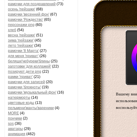
рамочки для поздравлений
(73)
осень 'пейзажи'
(68)
рамочки 'весенний фон'
(67)
рамочки 'Рождество'
(65)
персонажи png
(60)
хлеб
(54)
весна 'пейзажи'
(51)
зима 'пейзажи'
(45)
лето 'пейзажи'
(34)
рамочки '8 Марта'
(27)
для меня 'приват'
(26)
беляши'чебуреки'блины
(25)
заготовки 'для коллажей'
(22)
позируют дети png
(22)
рамки 'приват'
(21)
рамочки для записей
(20)
рамочки 'блокноты'
(19)
рамочки 'музыкальный фон'
(16)
Вашему вним
натюрморты
(14)
использован
цветовые коды
(13)
воспользуйт
пельмени'манты'вареники
(4)
MORE
(4)
пончики
(2)
sos
(36)
аватары
(29)
анимация
(462)