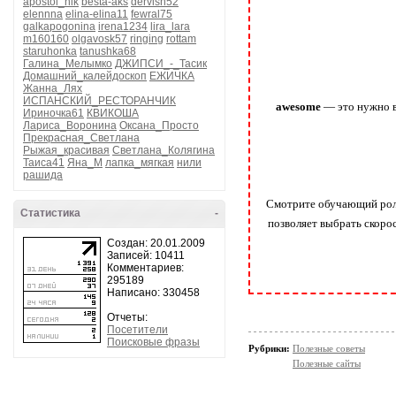
apostol_nik
besta-aks
dervish52
elennna
elina-elina11
fewral75
galkapogonina
irena1234
lira_lara
m160160
olgavosk57
ringing
rottam
staruhonka
tanushka68
Галина_Мелымко
ДЖИПСИ_-_Тасик
Домашний_калейдоскоп
ЕЖИЧКА
Жанна_Лях
ИСПАНСКИЙ_РЕСТОРАНЧИК
awesome
— это нужно вв
Ириночка61
КВИКОША
Лариса_Воронина
Оксана_Просто
Прекрасная_Светлана
Рыжая_красивая
Светлана_Колягина
Таиса41
Яна_М
лапка_мягкая
нили
рашида
Смотрите обучающий роли
Статистика
-
позволяет выбрать скоро
Создан: 20.01.2009
Записей: 10411
Комментариев:
295189
Написано: 330458
Отчеты:
Посетители
Поисковые фразы
Рубрики:
Полезные советы
Полезные сайты