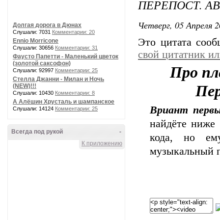
ПЕРЕПОСТ. А
Четверг, 05 Апреля 2
Долгая дорога в Дюнах
Слушали: 7031
Комментарии: 20
Это цитата соо
Ennio Morricone
Слушали: 30656
Комментарии: 31
свой цитатник и
Фаусто Папетти - Маленький цветок
(золотой саксофон)
Про пле
Слушали: 92997
Комментарии: 25
Стелла Джанни - Милан и Ночь
(NEW)!!!
Пер
Слушали: 10430
Комментарии: 8
А Алёшин Хрусталь и шампанское
Вриант первы
Слушали: 14124
Комментарии: 25
найдёте ниже 
Всегда под рукой
-
кода, но ем
К приложению
музыкальный п