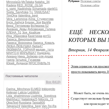
Рубрики:
Полезные советы
Mirosslava
MsTataka
Nataha_34
Radeia
RED_ROSE_OLGA
Полезные сайты
s_vami_Nadeshda
Schamada
starik51
Sveta_Savyhska
T-L
TANIUSA47
TimOlya
Valentina_begi
Vera_Larionova
Алла_Студентова
Буся_бабуся
Бущан_Зоя
ВалИв
Вера_Петрикова
Волжанка-52
Дневник_Девы
Дубовицкая_Галина
ЕЩЁ НЕСКО
ЕЛЕНА_51
Зоя_Крайсик
Ира_Ивановна
Кахетинка
кот51
КОТОРЫХ ВЫ 
Лариса_Виноградова
Лариса_Воронина
Лариса_Коваль
ЛЮБА-ЛЮБУШКА
Люба47
Вторник, 14 Февраля 
ЛЮДМИЛА_ГОРНАЯ
мадам-_тата
МАРГО-К
МАРЬЯША7
Надежда-
Ариана
Нина_Зобкова
оля-душка
таила
Татьяна_Гусакова
Юрий_Дуданов
ЯРОСЛАВЛЬ76
Этим сервисом для просмотр
просто показывать видео. 
Постоянные читатели
-
Все (8419)
Darina_Mincheva
ELMED
Inkkognito
Ketevan
Laticia
LebWohl
Может быть, не очень по
Lida_shaliminova
Liudmila_Sceglova
Существует несколько букв
Mahhha17
Natalinka25
Nitocris_73
OlgaText
Russlana
Taisia800
или происходит ч
Tatyana19
Valentina_begi
Van-Toi-Ra