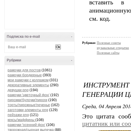
вставить в
анимационную,
см. код.
Подписка по e-mail
-
Рубрики:
Полезные советы
музыкальные открытки
Полезные сайты
Рубрики
-
рамочки для постов
(1061)
рамочки бордюрные
(393)
мои рамочки с коллажом
(331)
ИНСТРУМЕН
декоративные элементы
(290)
девушки png
(194)
ГЕНЕРАЦИИ Ц
рамочки 'цветочный фон'
(192)
пирожки'булочки'пироги
(190)
Среда, 04 Апреля 201
торты'пирожные'печенье
(162)
заготовки,элементы png
(129)
пейзажи png
(121)
Это цитата со
кексы'маффины
(108)
цитатник или со
рамочки 'осенний фон'
(106)
творожная/сырная выпечка
(88)