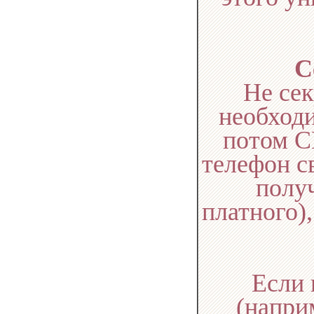
C
Не сек
необходи
потом С
телефон с
получ
платного)
Если 
(напри