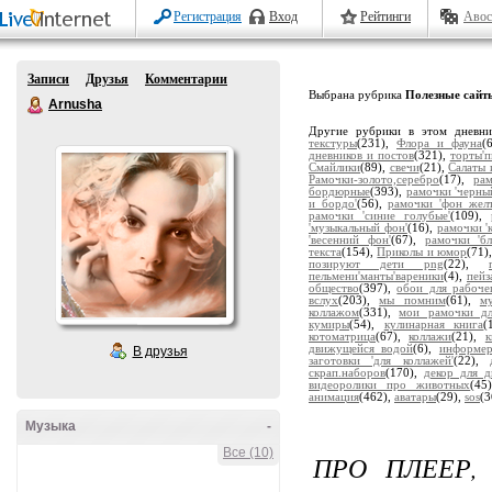
Регистрация
Вход
Рейтинги
Авос
Записи
Друзья
Комментарии
Выбрана рубрика
Полезные сайт
Arnusha
Другие рубрики в этом дневн
текстуры
(231),
Флора и фауна
(
дневников и постов
(321),
торты'
Смайлики
(89),
свечи
(21),
Салаты 
Рамочки-золото,серебро
(17),
ра
бордюрные
(393),
рамочки 'черны
и бордо'
(56),
рамочки 'фон жел
рамочки 'синие голубые'
(109),
'музыкальный фон'
(16),
рамочки '
'весенний фон'
(67),
рамочки 'бл
текста
(154),
Приколы и юмор
(71)
позируют дети png
(22),
пельмени'манты'вареники
(4),
пейз
общество
(397),
обои для рабоче
вслух
(203),
мы помним
(61),
м
коллажом
(331),
мои рамочки дл
кумиры
(54),
кулинарная книга
(
котоматрица
(67),
коллажи
(21),
движущейся водой
(6),
информе
В друзья
заготовки 'для коллажей'
(22),
скрап.наборов
(170),
декор для д
видеоролики про животных
(45
анимация
(462),
аватары
(29),
sos
(3
Музыка
-
Все (10)
ПРО ПЛЕЕР,