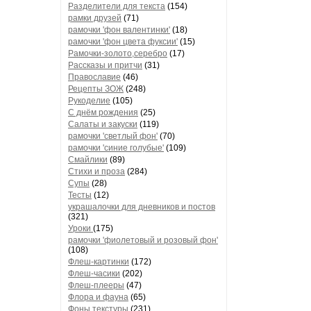
Разделители для текста
(154)
рамки друзей
(71)
рамочки 'фон валентинки'
(18)
рамочки 'фон цвета фуксии'
(15)
Рамочки-золото,серебро
(17)
Рассказы и притчи
(31)
Православие
(46)
Рецепты ЗОЖ
(248)
Рукоделие
(105)
С днём рождения
(25)
Салаты и закуски
(119)
рамочки 'светлый фон'
(70)
рамочки 'синие голубые'
(109)
Смайлики
(89)
Стихи и проза
(284)
Супы
(28)
Тесты
(12)
украшалочки для дневников и постов
(321)
Уроки
(175)
рамочки 'фиолетовый и розовый фон'
(108)
Флеш-картинки
(172)
Флеш-часики
(202)
Флеш-плееры
(47)
Флора и фауна
(65)
Фоны текстуры
(231)