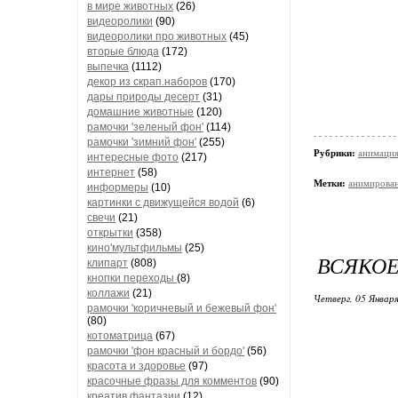
в мире животных
(26)
видеоролики
(90)
видеоролики про животных
(45)
вторые блюда
(172)
выпечка
(1112)
декор из скрап.наборов
(170)
дары природы десерт
(31)
домашние животные
(120)
рамочки 'зеленый фон'
(114)
рамочки 'зимний фон'
(255)
Рубрики:
анимаци
интересные фото
(217)
интернет
(58)
Метки:
анимирован
информеры
(10)
картинки с движущейся водой
(6)
свечи
(21)
открытки
(358)
кино'мультфильмы
(25)
ВСЯКОЕ
клипарт
(808)
кнопки переходы
(8)
коллажи
(21)
Четверг, 05 Января
рамочки 'коричневый и бежевый фон'
(80)
котоматрица
(67)
рамочки 'фон красный и бордо'
(56)
красота и здоровье
(97)
красочные фразы для комментов
(90)
креатив,фантазии
(12)