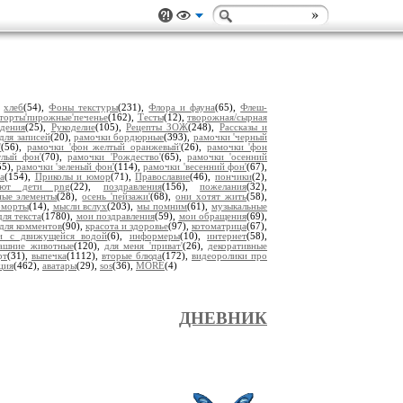
,
хлеб
(54),
Фоны текстуры
(231),
Флора и фауна
(65),
Флеш-
торты'пирожные'печенье
(162),
Тесты
(12),
творожная/сырная
дения
(25),
Рукоделие
(105),
Рецепты ЗОЖ
(248),
Рассказы и
для записей
(20),
рамочки бордюрные
(393),
рамочки 'черный
'
(56),
рамочки 'фон желтый оранжевый'
(26),
рамочки 'фон
тлый фон'
(70),
рамочки 'Рождество'
(65),
рамочки 'осенний
55),
рамочки 'зеленый фон'
(114),
рамочки 'весенний фон'
(67),
а
(154),
Приколы и юмор
(71),
Православие
(46),
пончики
(2),
уют дети png
(22),
поздравления
(156),
пожелания
(32),
ные элементы
(28),
осень 'пейзажи'
(68),
они хотят жить
(58),
рморты
(14),
мысли вслух
(203),
мы помним
(61),
музыкальные
ля текста
(1780),
мои поздравления
(59),
мои обращения
(69),
для комментов
(90),
красота и здоровье
(97),
котоматрица
(67),
ки с движущейся водой
(6),
информеры
(10),
интернет
(58),
ашние животные
(120),
для меня 'приват'
(26),
декоративные
рт
(31),
выпечка
(1112),
вторые блюда
(172),
видеоролики про
ция
(462),
аватары
(29),
sos
(36),
MORE
(4)
ДНЕВНИК