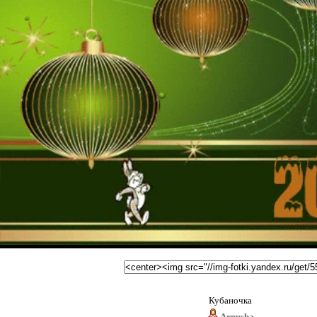
Кубаночка
Arnusha