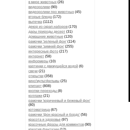
в мире животных
(26)
видеоролики
(90)
видеоролики про животных
(45)
вторые блюда
(172)
выпечка
(1112)
декор из скрап.наборов
(170)
дары природы десерт
(31)
домашние животные
(120)
рамочки 'зеленый фон'
(114)
рамочки 'зимний фон'
(255)
интересные фото
(217)
интернет
(58)
информеры
(10)
картинки с движущейся водой
(6)
свечи
(21)
открытки
(358)
кино'мультфильмы
(25)
клипарт
(808)
кнопки переходы
(8)
коллажи
(21)
рамочки 'коричневый и бежевый фон'
(80)
котоматрица
(67)
рамочки 'фон красный и бордо'
(56)
красота и здоровье
(97)
красочные фразы для комментов
(90)
креатив,фантазии
(12)