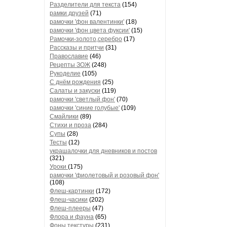
Разделители для текста
(154)
рамки друзей
(71)
рамочки 'фон валентинки'
(18)
рамочки 'фон цвета фуксии'
(15)
Рамочки-золото,серебро
(17)
Рассказы и притчи
(31)
Православие
(46)
Рецепты ЗОЖ
(248)
Рукоделие
(105)
С днём рождения
(25)
Салаты и закуски
(119)
рамочки 'светлый фон'
(70)
рамочки 'синие голубые'
(109)
Смайлики
(89)
Стихи и проза
(284)
Супы
(28)
Тесты
(12)
украшалочки для дневников и постов
(321)
Уроки
(175)
рамочки 'фиолетовый и розовый фон'
(108)
Флеш-картинки
(172)
Флеш-часики
(202)
Флеш-плееры
(47)
Флора и фауна
(65)
Фоны текстуры
(231)