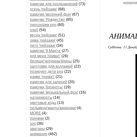
анимаци
рамочки для поздравлений
(73)
осень 'пейзажи'
(68)
рамочки 'весенний фон'
(67)
рамочки 'Рождество'
(65)
персонажи png
(60)
хлеб
(54)
АНИМА
весна 'пейзажи'
(51)
зима 'пейзажи'
(45)
лето 'пейзажи'
(34)
Суббота, 11 Декаб
рамочки '8 Марта'
(27)
для меня 'приват'
(26)
беляши'чебуреки'блины
(25)
заготовки 'для коллажей'
(22)
позируют дети png
(22)
рамки 'приват'
(21)
рамочки для записей
(20)
рамочки 'блокноты'
(19)
рамочки 'музыкальный фон'
(16)
натюрморты
(14)
цветовые коды
(13)
пельмени'манты'вареники
(4)
MORE
(4)
пончики
(2)
sos
(36)
аватары
(29)
анимация
(462)