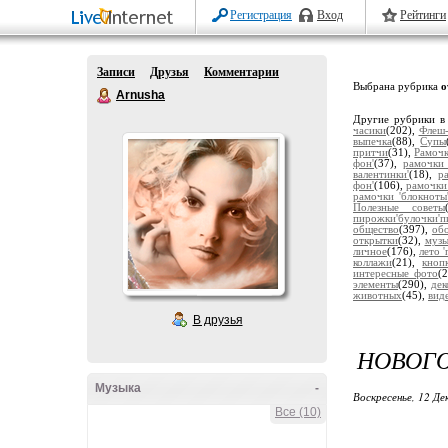
Регистрация
Вход
Рейтинги
Записи
Друзья
Комментарии
Выбрана рубрика
о
Arnusha
Другие рубрики в
часики
(202),
Флеш-
выпечка
(88),
Супы
притчи
(31),
Рамочк
фон'
(37),
рамочки 
валентинки'
(18),
р
фон'
(106),
рамочки
рамочки 'блокноты
Полезные советы
пирожки'булочки'п
общество
(397),
обо
открытки
(32),
музы
личное
(176),
лето 
коллажи
(21),
кноп
интересные фото
(
элементы
(290),
дек
животных
(45),
вид
В друзья
НОВОГО
Музыка
-
Воскресенье, 12 Де
Все (10)