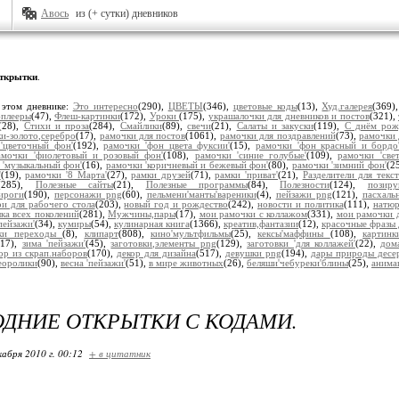
Авось
из (+ сутки) дневников
ткрытки
.
 этом дневнике:
Это интересно
(290),
ЦВЕТЫ
(346),
цветовые коды
(13),
Худ.галерея
(369)
плееры
(47),
Флеш-картинки
(172),
Уроки
(175),
украшалочки для дневников и постов
(321),
(28),
Стихи и проза
(284),
Смайлики
(89),
свечи
(21),
Салаты и закуски
(119),
С днём рож
и-золото,серебро
(17),
рамочки для постов
(1061),
рамочки для поздравлений
(73),
рамочки 
'цветочный фон'
(192),
рамочки 'фон цвета фуксии'
(15),
рамочки 'фон красный и бордо
амочки 'фиолетовый и розовый фон'
(108),
рамочки 'синие голубые'
(109),
рамочки 'све
 'музыкальный фон'
(16),
рамочки 'коричневый и бежевый фон'
(80),
рамочки 'зимний фон'
(2
'
(19),
рамочки '8 Марта'
(27),
рамки друзей
(71),
рамки 'приват'
(21),
Разделители для текст
(285),
Полезные сайты
(21),
Полезные программы
(84),
Полезности
(124),
позир
ироги
(190),
персонажи png
(60),
пельмени'манты'вареники
(4),
пейзажи png
(121),
пасхаль
и для рабочего стола
(203),
новый год и рождество
(242),
новости и политика
(111),
натю
ка всех поколений
(281),
Мужчины,пары
(17),
мои рамочки с коллажом
(331),
мои рамочки д
'пейзажи'
(34),
кумиры
(54),
кулинарная книга
(1366),
креатив,фантазии
(12),
красочные фразы 
ки переходы
(8),
клипарт
(808),
кино'мультфильмы
(25),
кексы'маффины
(108),
картин
217),
зима 'пейзажи'
(45),
заготовки,элементы png
(129),
заготовки 'для коллажей'
(22),
дом
ор из скрап.наборов
(170),
декор для дизайна
(517),
девушки png
(194),
дары природы десе
еоролики
(90),
весна 'пейзажи'
(51),
в мире животных
(26),
беляши'чебуреки'блины
(25),
анима
ДНИЕ ОТКРЫТКИ С КОДАМИ.
кабря 2010 г. 00:12
+ в цитатник