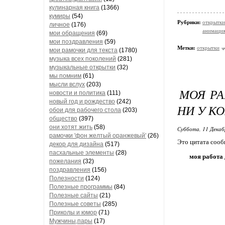
кулинарная книга
(1366)
кумиры
(54)
Рубрики:
открытки
личное
(176)
анимаци
мои обращения
(69)
мои поздравления
(59)
Метки:
открытки
мои рамочки для текста
(1780)
музыка всех поколений
(281)
музыкальные открытки
(32)
мы помним
(61)
мысли вслух
(203)
МОЯ РА
новости и политика
(111)
новый год и рождество
(242)
НИ У КО
обои для рабочего стола
(203)
общество
(397)
они хотят жить
(58)
Суббота, 11 Декаб
рамочки 'фон желтый оранжевый'
(26)
Это цитата соо
декор для дизайна
(517)
пасхальные элементы
(28)
моя работа 
пожелания
(32)
поздравления
(156)
Полезности
(124)
Полезные программы
(84)
Полезные сайты
(21)
Полезные советы
(285)
Приколы и юмор
(71)
Мужчины,пары
(17)