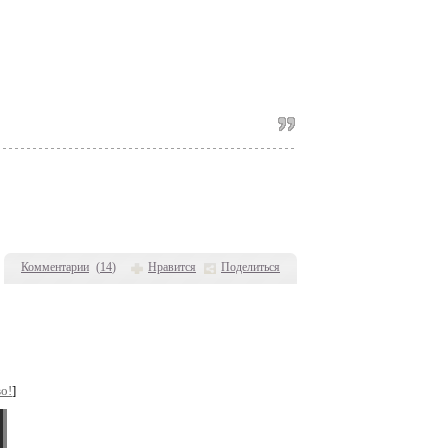
Комментарии
(
14
)
Нравится
Поделиться
о!
]