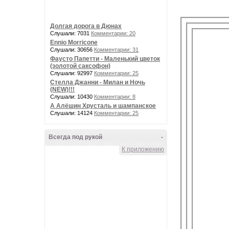
Долгая дорога в Дюнах
Слушали: 7031
Комментарии: 20
Ennio Morricone
Слушали: 30656
Комментарии: 31
Фаусто Папетти - Маленький цветок
(золотой саксофон)
Слушали: 92997
Комментарии: 25
Стелла Джанни - Милан и Ночь
(NEW)!!!
Слушали: 10430
Комментарии: 8
А Алёшин Хрусталь и шампанское
Слушали: 14124
Комментарии: 25
Всегда под рукой
-
К приложению