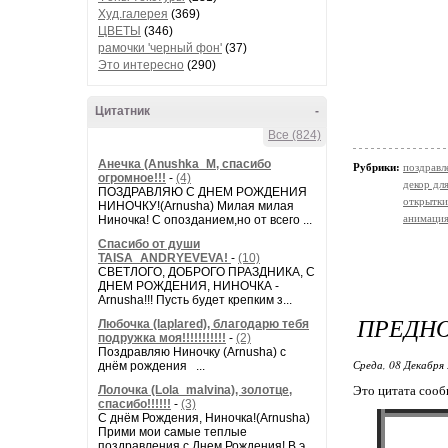
Худ.галерея
(369)
ЦВЕТЫ
(346)
рамочки 'черный фон'
(37)
Это интересно
(290)
Цитатник
-
Все (824)
Анечка (Anushka_M, спасибо
Рубрики:
поздравл
огромное!!!
-
(4)
декор дл
ПОЗДРАВЛЯЮ С ДНЕМ РОЖДЕНИЯ
открытки
НИНОЧКУ!(Arnusha) Милая милая
анимаци
Ниночка! С опозданием,но от всего ...
Спасибо от души
TAISA_ANDRYEVEVA!
-
(10)
СВЕТЛОГО, ДОБРОГО ПРАЗДНИКА, С
ДНЕМ РОЖДЕНИЯ, НИНОЧКА -
Arnusha!!! Пусть будет крепким з...
ПРЕДН
Любочка (laplared), благодарю тебя
подружка моя!!!!!!!!!!!
-
(2)
Поздравляю Ниночку (Arnusha) с
Среда, 08 Декабря 
днём рождения ...
Это цитата соо
Лолочка (Lola_malvina), золотце,
спасибо!!!!!!
-
(3)
С днём Рождения, Ниночка!(Аrnusha)
Прими мои самые теплые
поздравления с Днем Рождения! В э...