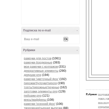
Подписка по e-mail
-
Рубрики
-
рамочки для постов
(1061)
рамочки бордюрные
(393)
мои рамочки с коллажом
(331)
декоративные элементы
(290)
девушки png
(194)
рамочки 'цветочный фон'
(192)
пирожки'булочки'пироги
(190)
торты'пирожные'печенье
(162)
заготовки,элементы png
(129)
Рубрики:
поздравл
пейзажи png
(121)
декор дл
кексы'маффины
(108)
мои позд
рамочки 'осенний фон'
(106)
открытки
творожная/сырная выпечка
(88)