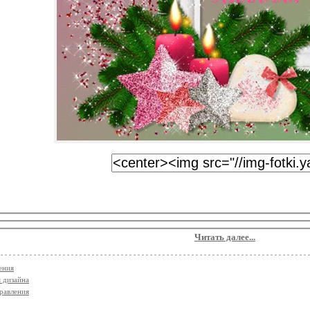
Читать далее...
ения
я дизайна
равления