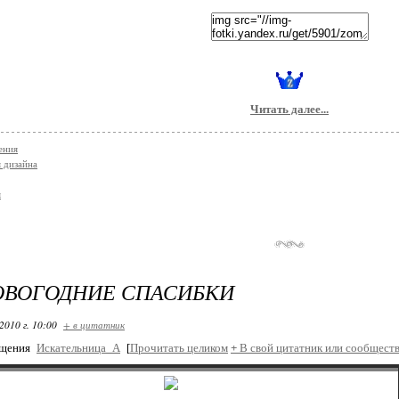
Читать далее...
ения
я дизайна
я
ОВОГОДНИЕ СПАСИБКИ
2010 г. 10:00
+ в цитатник
бщения
Искательница_А
[
Прочитать целиком
+
В свой цитатник или сообществ