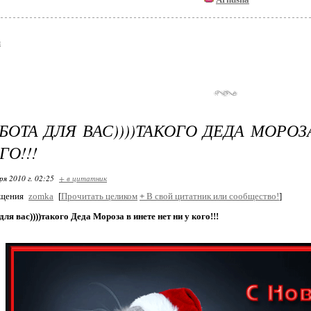
я
БОТА ДЛЯ ВАС))))ТАКОГО ДЕДА МОРОЗ
ГО!!!
ря 2010 г. 02:25
+ в цитатник
бщения
zomka
[
Прочитать целиком
+
В свой цитатник или сообщество!
]
для вас))))такого Деда Мороза в инете нет ни у кого!!!