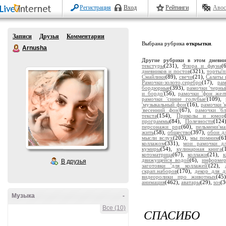
Регистрация
Вход
Рейтинги
Авос
Записи
Друзья
Комментарии
Выбрана рубрика
открытки
.
Arnusha
Другие рубрики в этом дневн
текстуры
(231),
Флора и фауна
(
дневников и постов
(321),
торты'
Смайлики
(89),
свечи
(21),
Салаты 
Рамочки-золото,серебро
(17),
ра
бордюрные
(393),
рамочки 'черны
и бордо'
(56),
рамочки 'фон жел
рамочки 'синие голубые'
(109),
'музыкальный фон'
(16),
рамочки '
'весенний фон'
(67),
рамочки 'бл
текста
(154),
Приколы и юмор
программы
(84),
Полезности
(124
персонажи png
(60),
пельмени'ма
жить
(58),
общество
(397),
обои д
мысли вслух
(203),
мы помним
(6
коллажом
(331),
мои рамочки дл
кумиры
(54),
кулинарная книга
(
котоматрица
(67),
коллажи
(21),
движущейся водой
(6),
информе
В друзья
заготовки 'для коллажей'
(22),
скрап.наборов
(170),
декор для д
видеоролики про животных
(45
анимация
(462),
аватары
(29),
sos
(3
Музыка
-
Все (10)
СПАСИБО