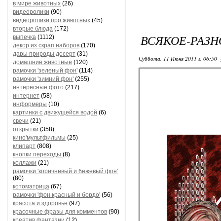
в мире животных
(26)
видеоролики
(90)
видеоролики про животных
(45)
вторые блюда
(172)
ВСЯКОЕ-РАЗН
выпечка
(1112)
декор из скрап.наборов
(170)
дары природы десерт
(31)
Суббота, 11 Июня 2011 г. 06:50
домашние животные
(120)
рамочки 'зеленый фон'
(114)
рамочки 'зимний фон'
(255)
интересные фото
(217)
интернет
(58)
информеры
(10)
картинки с движущейся водой
(6)
свечи
(21)
открытки
(358)
кино'мультфильмы
(25)
клипарт
(808)
кнопки переходы
(8)
коллажи
(21)
рамочки 'коричневый и бежевый фон'
(80)
котоматрица
(67)
рамочки 'фон красный и бордо'
(56)
красота и здоровье
(97)
красочные фразы для комментов
(90)
креатив,фантазии
(12)