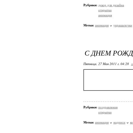
Рубрики:
декор для дизайна
открытки
анимация
Метки:
анимация
украшалочки
С ДНЕМ РОЖД
Пятница, 27 Мая 2011 г. 04:28
+
Рубрики:
поздравления
открытки
Метки:
анимация
надписи
к