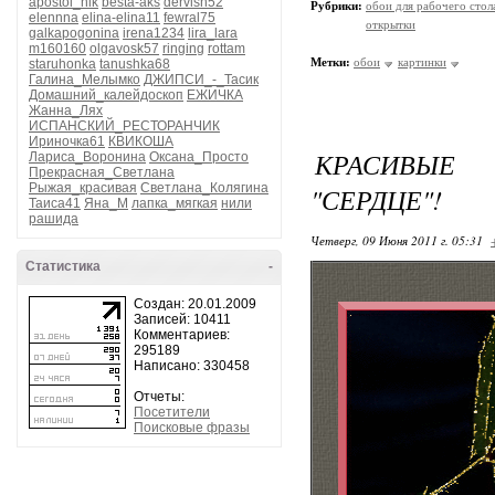
apostol_nik
besta-aks
dervish52
Рубрики:
обои для рабочего стол
elennna
elina-elina11
fewral75
открытки
galkapogonina
irena1234
lira_lara
m160160
olgavosk57
ringing
rottam
Метки:
обои
картинки
staruhonka
tanushka68
Галина_Мелымко
ДЖИПСИ_-_Тасик
Домашний_калейдоскоп
ЕЖИЧКА
Жанна_Лях
ИСПАНСКИЙ_РЕСТОРАНЧИК
Ириночка61
КВИКОША
КРАСИВЫЕ 
Лариса_Воронина
Оксана_Просто
Прекрасная_Светлана
Рыжая_красивая
Светлана_Колягина
"СЕРДЦЕ"!
Таиса41
Яна_М
лапка_мягкая
нили
рашида
Четверг, 09 Июня 2011 г. 05:31
Статистика
-
Создан: 20.01.2009
Записей: 10411
Комментариев:
295189
Написано: 330458
Отчеты:
Посетители
Поисковые фразы