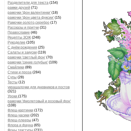
Разделители для текста
(154)
рамки друзей
(71)
рамочки 'фон валентинки'
(18)
рамочки 'фон цвета фуксии'
(15)
Рамочки-золото,серебро
(17)
Рассказы и притчи
(31)
Православие
(46)
Рецепты ЗОЖ
(248)
Рукоделие
(105)
С днём рождения
(25)
Салаты и закуски
(119)
рамочки 'светлый фон'
(70)
рамочки 'синие голубые'
(109)
Смайлики
(89)
Стихи и проза
(284)
Супы
(28)
Тесты
(12)
украшалочки для дневников и постов
(321)
Уроки
(175)
рамочки 'фиолетовый и розовый фон'
(108)
Флеш-картинки
(172)
Флеш-часики
(202)
Флеш-плееры
(47)
Флора и фауна
(65)
Фоны текстуры
(231)