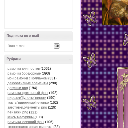
Подписка по e-mail
-
Рубрики
-
рамочки для постов
(1061)
рамочки бордюрные
(393)
мои рамочки с коллажом
(331)
декоративные элементы
(290)
девушки png
(194)
рамочки 'цветочный фон'
(192)
пирожки'булочки'пироги
(190)
торты'пирожные'печенье
(162)
заготовки,элементы png
(129)
пейзажи png
(121)
кексы'маффины
(108)
рамочки 'осенний фон'
(106)
творожная/сырная выпечка
(88)