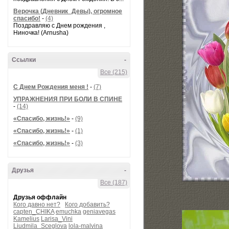
Верочка (Дневник_Девы), огромное
спасибо!
-
(4)
Поздравляю с Днем рождения ,
Ниночка! (Arnusha)
Ссылки
-
Все (215)
С Днем Рождения меня !
-
(7)
УПРАЖНЕНИЯ ПРИ БОЛИ В СПИНЕ
-
(14)
«Спасибо, жизнь!»
-
(9)
«Спасибо, жизнь!»
-
(1)
«Спасибо, жизнь!»
-
(3)
Друзья
-
Все (187)
Друзья оффлайн
Кого давно нет?
Кого добавить?
capten_CHIKA
emuchka
geniavegas
Kamelius
Larisa_Vini
Liudmila_Sceglova
lola-malvina