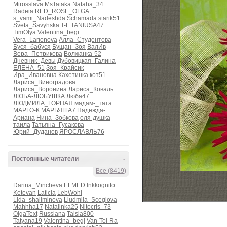
Mirosslava
MsTataka
Nataha_34
Radeia
RED_ROSE_OLGA
s_vami_Nadeshda
Schamada
starik51
Sveta_Savyhska
T-L
TANIUSA47
TimOlya
Valentina_begi
Vera_Larionova
Алла_Студентова
Буся_бабуся
Бущан_Зоя
ВалИв
Вера_Петрикова
Волжанка-52
Дневник_Девы
Дубовицкая_Галина
ЕЛЕНА_51
Зоя_Крайсик
Ира_Ивановна
Кахетинка
кот51
Лариса_Виноградова
Лариса_Воронина
Лариса_Коваль
ЛЮБА-ЛЮБУШКА
Люба47
ЛЮДМИЛА_ГОРНАЯ
мадам-_тата
МАРГО-К
МАРЬЯША7
Надежда-
Ариана
Нина_Зобкова
оля-душка
таила
Татьяна_Гусакова
Юрий_Дуданов
ЯРОСЛАВЛЬ76
Постоянные читатели
-
Все (8419)
Darina_Mincheva
ELMED
Inkkognito
Ketevan
Laticia
LebWohl
Lida_shaliminova
Liudmila_Sceglova
Mahhha17
Natalinka25
Nitocris_73
OlgaText
Russlana
Taisia800
Tatyana19
Valentina_begi
Van-Toi-Ra