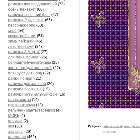
рамочки для поздравлений
(73)
осень 'пейзажи'
(68)
рамочки 'весенний фон'
(67)
рамочки 'Рождество'
(65)
персонажи png
(60)
хлеб
(54)
весна 'пейзажи'
(51)
зима 'пейзажи'
(45)
лето 'пейзажи'
(34)
рамочки '8 Марта'
(27)
для меня 'приват'
(26)
беляши'чебуреки'блины
(25)
заготовки 'для коллажей'
(22)
позируют дети png
(22)
рамки 'приват'
(21)
рамочки для записей
(20)
рамочки 'блокноты'
(19)
рамочки 'музыкальный фон'
(16)
натюрморты
(14)
цветовые коды
(13)
пельмени'манты'вареники
(4)
MORE
(4)
пончики
(2)
sos
(36)
Рубрики:
красочные фразы для к
аватары
(29)
открытки
анимация
(462)