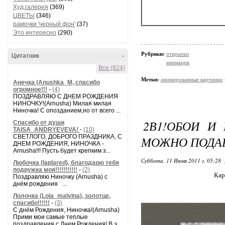
Худ.галерея
(369)
ЦВЕТЫ
(346)
рамочки 'черный фон'
(37)
Это интересно
(290)
Рубрики:
открытки
Цитатник
-
анимация
Все (824)
Метки:
анимированные картинки
Анечка (Anushka_M, спасибо
огромное!!!
-
(4)
ПОЗДРАВЛЯЮ С ДНЕМ РОЖДЕНИЯ
НИНОЧКУ!(Arnusha) Милая милая
Ниночка! С опозданием,но от всего ...
2В1!ОБОИ И
Спасибо от души
TAISA_ANDRYEVEVA!
-
(10)
СВЕТЛОГО, ДОБРОГО ПРАЗДНИКА, С
МОЖНО ПОДАР
ДНЕМ РОЖДЕНИЯ, НИНОЧКА -
Arnusha!!! Пусть будет крепким з...
Суббота, 11 Июня 2011 г. 05:28
Любочка (laplared), благодарю тебя
подружка моя!!!!!!!!!!!
-
(2)
Кар
Поздравляю Ниночку (Arnusha) с
днём рождения ...
Лолочка (Lola_malvina), золотце,
спасибо!!!!!!
-
(3)
С днём Рождения, Ниночка!(Аrnusha)
Прими мои самые теплые
поздравления с Днем Рождения! В э...