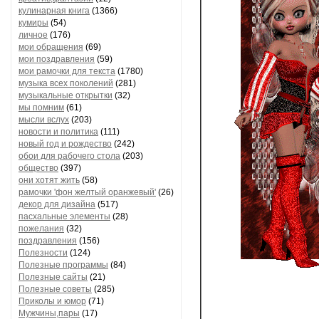
кулинарная книга
(1366)
кумиры
(54)
личное
(176)
мои обращения
(69)
мои поздравления
(59)
мои рамочки для текста
(1780)
музыка всех поколений
(281)
музыкальные открытки
(32)
мы помним
(61)
мысли вслух
(203)
новости и политика
(111)
новый год и рождество
(242)
обои для рабочего стола
(203)
общество
(397)
они хотят жить
(58)
рамочки 'фон желтый оранжевый'
(26)
декор для дизайна
(517)
пасхальные элементы
(28)
пожелания
(32)
поздравления
(156)
Полезности
(124)
Полезные программы
(84)
Полезные сайты
(21)
Полезные советы
(285)
Приколы и юмор
(71)
Мужчины,пары
(17)