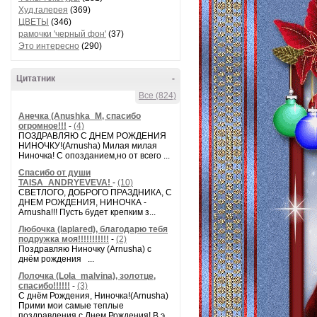
Худ.галерея
(369)
ЦВЕТЫ
(346)
рамочки 'черный фон'
(37)
Это интересно
(290)
Цитатник
-
Все (824)
Анечка (Anushka_M, спасибо
огромное!!!
-
(4)
ПОЗДРАВЛЯЮ С ДНЕМ РОЖДЕНИЯ
НИНОЧКУ!(Arnusha) Милая милая
Ниночка! С опозданием,но от всего ...
Спасибо от души
TAISA_ANDRYEVEVA!
-
(10)
СВЕТЛОГО, ДОБРОГО ПРАЗДНИКА, С
ДНЕМ РОЖДЕНИЯ, НИНОЧКА -
Arnusha!!! Пусть будет крепким з...
Любочка (laplared), благодарю тебя
подружка моя!!!!!!!!!!!
-
(2)
Поздравляю Ниночку (Arnusha) с
днём рождения ...
Лолочка (Lola_malvina), золотце,
спасибо!!!!!!
-
(3)
С днём Рождения, Ниночка!(Аrnusha)
Прими мои самые теплые
поздравления с Днем Рождения! В э...