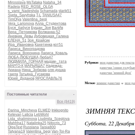
Mirosslava
MsTataka
Nataha_34
Radeia
RED_ROSE_OLGA
s_vami_Nadeshda
Schamada
starik51
Sveta_Savyhska
T-L
TANIUSA47
TimOlya
Valentina_begi
Vera_Larionova
Алла_Студентова
Буся_бабуся
Бущан_Зоя
ВалИв
Вера_Петрикова
Волжанка-52
Дневник_Девы
Дубовицкая_Галина
ЕЛЕНА_51
Зоя_Крайсик
Ира_Ивановна
Кахетинка
кот51
Лариса_Виноградова
Лариса_Воронина
Лариса_Коваль
ЛЮБА-ЛЮБУШКА
Люба47
ЛЮДМИЛА_ГОРНАЯ
мадам-_тата
Рубрики:
мои рамочки для текста
МАРГО-К
МАРЬЯША7
Надежда-
рамочки 'синие голубые
Ариана
Нина_Зобкова
оля-душка
рамочки 'зимний фон'
таила
Татьяна_Гусакова
Юрий_Дуданов
ЯРОСЛАВЛЬ76
Метки:
зимние рамочки
мои р
Постоянные читатели
-
Все (8419)
ЗИМНЯЯ ТЕК
Darina_Mincheva
ELMED
Inkkognito
Ketevan
Laticia
LebWohl
Lida_shaliminova
Liudmila_Sceglova
Суббота, 22 Декабря 
Mahhha17
Natalinka25
Nitocris_73
OlgaText
Russlana
Taisia800
Tatyana19
Valentina_begi
Van-Toi-Ra