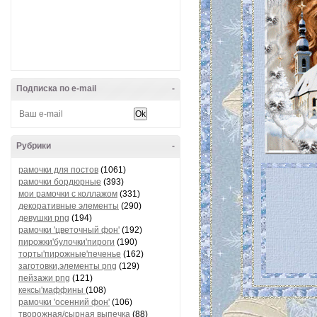
Подписка по e-mail
-
Рубрики
-
рамочки для постов
(1061)
рамочки бордюрные
(393)
мои рамочки с коллажом
(331)
декоративные элементы
(290)
девушки png
(194)
рамочки 'цветочный фон'
(192)
пирожки'булочки'пироги
(190)
торты'пирожные'печенье
(162)
заготовки,элементы png
(129)
пейзажи png
(121)
кексы'маффины
(108)
рамочки 'осенний фон'
(106)
творожная/сырная выпечка
(88)