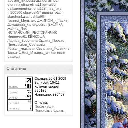
apostol_nik
besta-aks
dervish52
elennna
elina-elina11
fewral75
galkapogonina
irena1234
lira_lara
m160160
olgavosk57
ringing
rottam
staruhonka
tanushka68
Галина_Мелымко
ДЖИПСИ_-_Тасик
Домашний_калейдоскоп
ЕЖИЧКА
Жанна_Лях
ИСПАНСКИЙ_РЕСТОРАНЧИК
Ириночка61
КВИКОША
Лариса_Воронина
Оксана_Просто
Прекрасная_Светлана
Рыжая_красивая
Светлана_Колягина
Таиса41
Яна_М
лапка_мягкая
нили
рашида
Статистика
-
Создан: 20.01.2009
Записей: 10411
Комментариев:
295189
Написано: 330458
Отчеты:
Посетители
Поисковые фразы