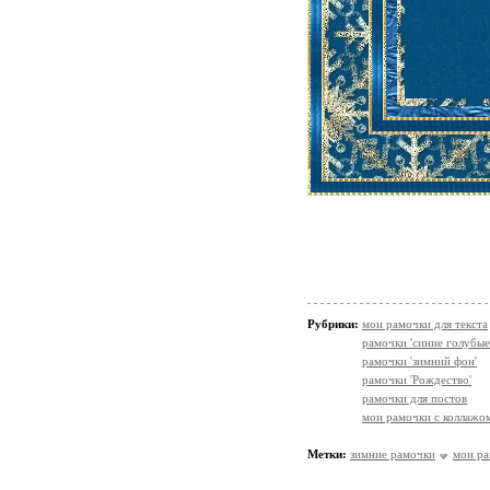
Рубрики:
мои рамочки для текста
рамочки 'синие голубые
рамочки 'зимний фон'
рамочки 'Рождество'
рамочки для постов
мои рамочки с коллажо
Метки:
зимние рамочки
мои р