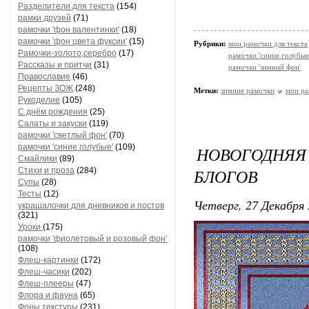
Разделители для текста
(154)
рамки друзей
(71)
рамочки 'фон валентинки'
(18)
рамочки 'фон цвета фуксии'
(15)
Рубрики:
мои рамочки для текста
Рамочки-золото,серебро
(17)
рамочки 'синие голубые
Рассказы и притчи
(31)
рамочки 'зимний фон'
Православие
(46)
Рецепты ЗОЖ
(248)
Метки:
зимние рамочки
мои р
Рукоделие
(105)
С днём рождения
(25)
Салаты и закуски
(119)
рамочки 'светлый фон'
(70)
рамочки 'синие голубые'
(109)
НОВОГОДНЯ
Смайлики
(89)
БЛОГОВ
Стихи и проза
(284)
Супы
(28)
Тесты
(12)
Четверг, 27 Декабря 
украшалочки для дневников и постов
(321)
Уроки
(175)
рамочки 'фиолетовый и розовый фон'
(108)
Флеш-картинки
(172)
Флеш-часики
(202)
Флеш-плееры
(47)
Флора и фауна
(65)
Фоны текстуры
(231)