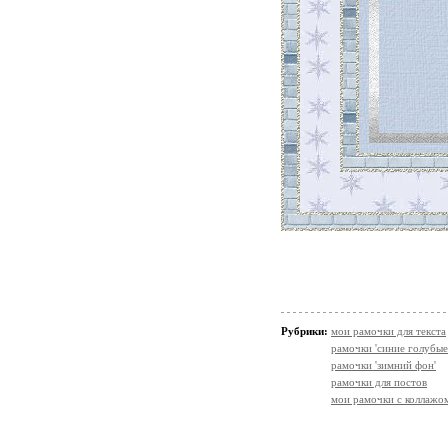
Рубрики:
мои рамочки для текста
рамочки 'синие голубые
рамочки 'зимний фон'
рамочки для постов
мои рамочки с коллажо