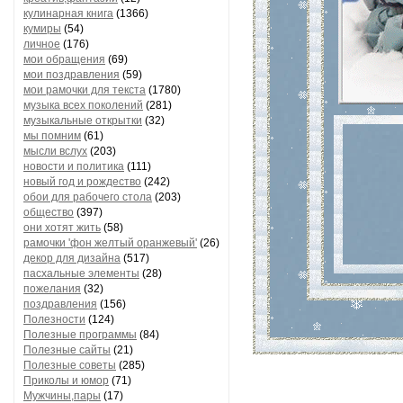
кулинарная книга
(1366)
кумиры
(54)
личное
(176)
мои обращения
(69)
мои поздравления
(59)
мои рамочки для текста
(1780)
музыка всех поколений
(281)
музыкальные открытки
(32)
мы помним
(61)
мысли вслух
(203)
новости и политика
(111)
новый год и рождество
(242)
обои для рабочего стола
(203)
общество
(397)
они хотят жить
(58)
рамочки 'фон желтый оранжевый'
(26)
декор для дизайна
(517)
пасхальные элементы
(28)
пожелания
(32)
поздравления
(156)
Полезности
(124)
Полезные программы
(84)
Полезные сайты
(21)
Полезные советы
(285)
Приколы и юмор
(71)
Мужчины,пары
(17)