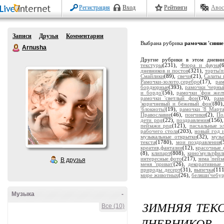
Регистрация
Вход
Рейтинги
Авос
Записи
Друзья
Комментарии
Выбрана рубрика
рамочки 'синие
Arnusha
Другие рубрики в этом дневн
текстуры
(231),
Флора и фауна
(
дневников и постов
(321),
торты'
Смайлики
(89),
свечи
(21),
Салаты 
Рамочки-золото,серебро
(17),
ра
бордюрные
(393),
рамочки 'черны
и бордо'
(56),
рамочки 'фон жел
рамочки 'светлый фон'
(70),
рам
'коричневый и бежевый фон'
(80)
'блокноты'
(19),
рамочки '8 Марта
Православие
(46),
пончики
(2),
По
дети png
(22),
поздравления
(156)
пейзажи png
(121),
пасхальные э
рабочего стола
(203),
новый год 
музыкальные открытки
(32),
музы
текста
(1780),
мои поздравления
(
креатив,фантазии
(12),
красочные 
(8),
клипарт
(808),
кино'мультфил
интересные фото
(217),
зима 'пейз
В друзья
меня 'приват'
(26),
декоративные 
природы десерт
(31),
выпечка
(11
мире животных
(26),
беляши'чебу
Музыка
-
ЗИМНЯЯ ТЕКС
Все (10)
ДНЕВНИКОВ