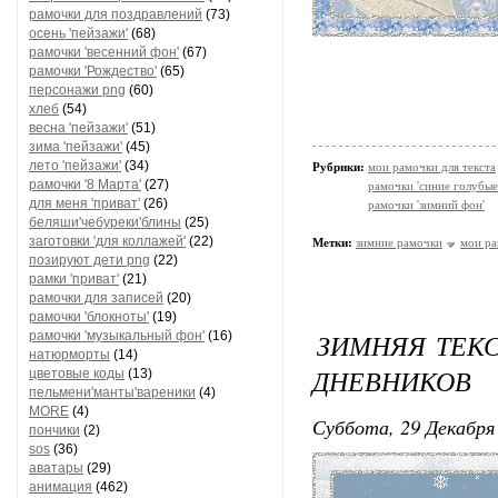
рамочки для поздравлений
(73)
осень 'пейзажи'
(68)
рамочки 'весенний фон'
(67)
рамочки 'Рождество'
(65)
персонажи png
(60)
хлеб
(54)
весна 'пейзажи'
(51)
зима 'пейзажи'
(45)
лето 'пейзажи'
(34)
Рубрики:
мои рамочки для текста
рамочки '8 Марта'
(27)
рамочки 'синие голубые
для меня 'приват'
(26)
рамочки 'зимний фон'
беляши'чебуреки'блины
(25)
заготовки 'для коллажей'
(22)
Метки:
зимние рамочки
мои р
позируют дети png
(22)
рамки 'приват'
(21)
рамочки для записей
(20)
рамочки 'блокноты'
(19)
ЗИМНЯЯ ТЕКС
рамочки 'музыкальный фон'
(16)
натюрморты
(14)
ДНЕВНИКОВ
цветовые коды
(13)
пельмени'манты'вареники
(4)
MORE
(4)
Суббота, 29 Декабря 
пончики
(2)
sos
(36)
аватары
(29)
анимация
(462)