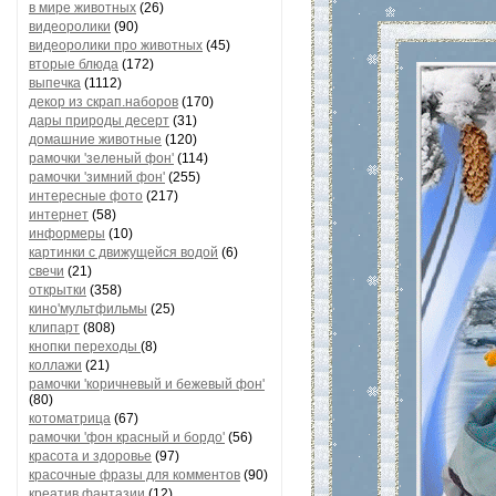
в мире животных
(26)
видеоролики
(90)
видеоролики про животных
(45)
вторые блюда
(172)
выпечка
(1112)
декор из скрап.наборов
(170)
дары природы десерт
(31)
домашние животные
(120)
рамочки 'зеленый фон'
(114)
рамочки 'зимний фон'
(255)
интересные фото
(217)
интернет
(58)
информеры
(10)
картинки с движущейся водой
(6)
свечи
(21)
открытки
(358)
кино'мультфильмы
(25)
клипарт
(808)
кнопки переходы
(8)
коллажи
(21)
рамочки 'коричневый и бежевый фон'
(80)
котоматрица
(67)
рамочки 'фон красный и бордо'
(56)
красота и здоровье
(97)
красочные фразы для комментов
(90)
креатив,фантазии
(12)