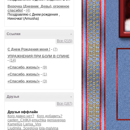
Верочка (Дневник_Девы), огромное
спасибо!
-
(4)
Поздравляю с Днем рождения ,
Ниночка! (Arnusha)
Ссылки
-
Все (215)
С Днем Рождения меня !
-
(7)
УПРАЖНЕНИЯ ПРИ БОЛИ В СПИНЕ
-
(14)
«Спасибо, жизнь!»
-
(9)
«Спасибо, жизнь!»
-
(1)
«Спасибо, жизнь!»
-
(3)
Друзья
-
Все (187)
Друзья оффлайн
Кого давно нет?
Кого добавить?
capten_CHIKA
emuchka
geniavegas
Kamelius
Larisa_Vini
Liudmila_Sceglova
lola-malvina