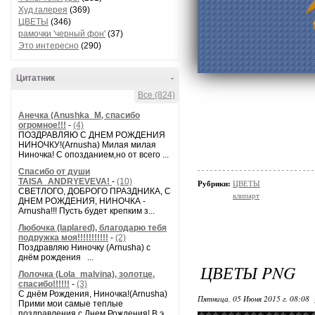
Худ.галерея
(369)
ЦВЕТЫ
(346)
рамочки 'черный фон'
(37)
Это интересно
(290)
Цитатник
-
Все (824)
Анечка (Anushka_M, спасибо
огромное!!!
-
(4)
ПОЗДРАВЛЯЮ С ДНЕМ РОЖДЕНИЯ
НИНОЧКУ!(Arnusha) Милая милая
Ниночка! С опозданием,но от всего ...
Спасибо от души
TAISA_ANDRYEVEVA!
-
(10)
Рубрики:
ЦВЕТЫ
СВЕТЛОГО, ДОБРОГО ПРАЗДНИКА, С
клипарт
ДНЕМ РОЖДЕНИЯ, НИНОЧКА -
Arnusha!!! Пусть будет крепким з...
Любочка (laplared), благодарю тебя
подружка моя!!!!!!!!!!!
-
(2)
Поздравляю Ниночку (Arnusha) с
днём рождения ...
ЦВЕТЫ PNG
Лолочка (Lola_malvina), золотце,
спасибо!!!!!!
-
(3)
С днём Рождения, Ниночка!(Аrnusha)
Пятница, 05 Июня 2015 г. 08:08
Прими мои самые теплые
поздравления с Днем Рождения! В э...