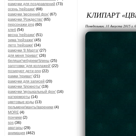
рамочки для поздравлений
(73)
осень 'пейзажи'
(68)
КЛИПАРТ «ЦВ
рамочки 'весенний фон'
(67)
рамочки 'Рождество'
(65)
персонажи png
(60)
Понедельник, 31 Августа 2015 г. 
хлеб
(54)
весна 'пейзажи'
(51)
зима 'пейзажи'
(45)
лето 'пейзажи'
(34)
рамочки '8 Марта'
(27)
для меня 'приват'
(26)
беляши'чебуреки'блины
(25)
заготовки 'для коллажей'
(22)
позируют дети png
(22)
рамки 'приват'
(21)
рамочки для записей
(20)
рамочки 'блокноты'
(19)
рамочки 'музыкальный фон'
(16)
натюрморты
(14)
цветовые коды
(13)
пельмени'манты'вареники
(4)
MORE
(4)
пончики
(2)
sos
(36)
аватары
(29)
анимация
(462)