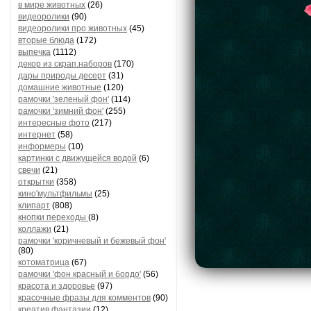
в мире животных
(26)
видеоролики
(90)
видеоролики про животных
(45)
вторые блюда
(172)
выпечка
(1112)
декор из скрап.наборов
(170)
дары природы десерт
(31)
домашние животные
(120)
рамочки 'зеленый фон'
(114)
рамочки 'зимний фон'
(255)
интересные фото
(217)
интернет
(58)
информеры
(10)
картинки с движущейся водой
(6)
свечи
(21)
открытки
(358)
кино'мультфильмы
(25)
клипарт
(808)
кнопки переходы
(8)
коллажи
(21)
рамочки 'коричневый и бежевый фон'
(80)
котоматрица
(67)
рамочки 'фон красный и бордо'
(56)
красота и здоровье
(97)
красочные фразы для комментов
(90)
креатив,фантазии
(12)