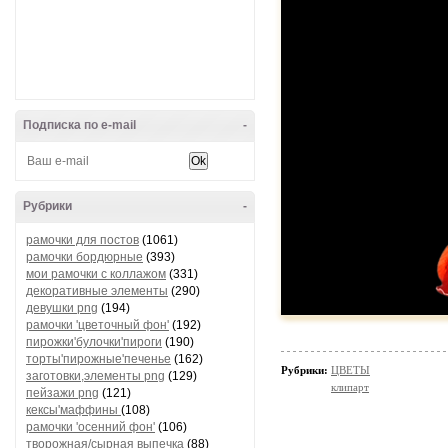
Подписка по e-mail
-
Рубрики
-
рамочки для постов
(1061)
рамочки бордюрные
(393)
мои рамочки с коллажом
(331)
декоративные элементы
(290)
девушки png
(194)
рамочки 'цветочный фон'
(192)
пирожки'булочки'пироги
(190)
торты'пирожные'печенье
(162)
Рубрики:
ЦВЕТЫ
заготовки,элементы png
(129)
клипарт
пейзажи png
(121)
кексы'маффины
(108)
рамочки 'осенний фон'
(106)
творожная/сырная выпечка
(88)