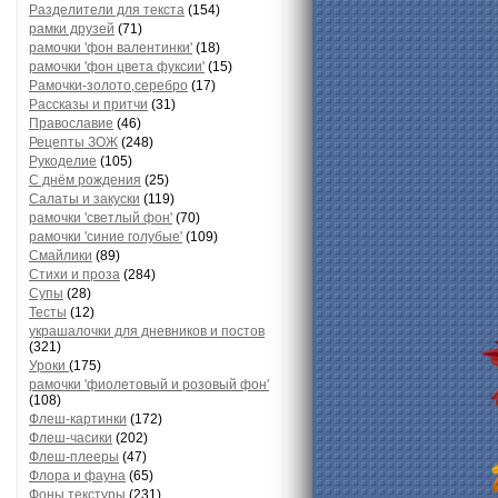
Разделители для текста
(154)
рамки друзей
(71)
рамочки 'фон валентинки'
(18)
рамочки 'фон цвета фуксии'
(15)
Рамочки-золото,серебро
(17)
Рассказы и притчи
(31)
Православие
(46)
Рецепты ЗОЖ
(248)
Рукоделие
(105)
С днём рождения
(25)
Салаты и закуски
(119)
рамочки 'светлый фон'
(70)
рамочки 'синие голубые'
(109)
Смайлики
(89)
Стихи и проза
(284)
Супы
(28)
Тесты
(12)
украшалочки для дневников и постов
(321)
Уроки
(175)
рамочки 'фиолетовый и розовый фон'
(108)
Флеш-картинки
(172)
Флеш-часики
(202)
Флеш-плееры
(47)
Флора и фауна
(65)
Фоны текстуры
(231)