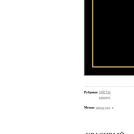
Рубрики:
ЦВЕТЫ
клипарт
Метки:
цветы png