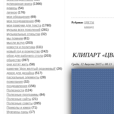
кулинарная книга
(1366)
кумиры
(54)
личное
(176)
мои обращения
(69)
мои поздравления
(59)
Рубрики:
ЦВЕТЫ
мои рамочки для текста
(1780)
клипарт
музыка всех поколений
(281)
музыкальные открытки
(32)
мы помним
(61)
мысли вслух
(203)
новости и политика
(111)
новый год и рождество
(242)
КЛИПАРТ «ЦВ
обои для рабочего стола
(203)
общество
(397)
Среда, 12 Августа 2015 г. 08:13
они хотят жить
(58)
рамочки 'фон желтый оранжевый'
(26)
декор для дизайна
(517)
пасхальные элементы
(28)
пожелания
(32)
поздравления
(156)
Полезности
(124)
Полезные программы
(84)
Полезные сайты
(21)
Полезные советы
(285)
Приколы и юмор
(71)
Мужчины,пары
(17)