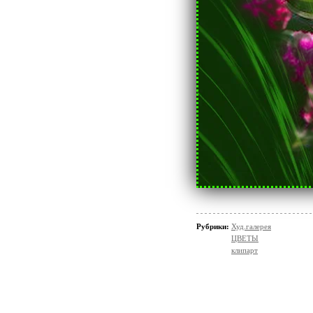
Рубрики:
Худ.галерея
ЦВЕТЫ
клипарт