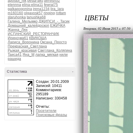
apostol_nik
besta-aks
dervish52
elennna
elina-elina11
fewral75
galkapogonina
irena1234
lira_lara
m160160
olgavosk57
ringing
rottam
ЦВЕТЫ
staruhonka
tanushka68
Галина_Мелымко
ДЖИПСИ_-_Тасик
Домашний_калейдоскоп
ЕЖИЧКА
Вторник, 02 Июня 2015 г. 07:50
Жанна_Лях
ИСПАНСКИЙ_РЕСТОРАНЧИК
Ириночка61
КВИКОША
Лариса_Воронина
Оксана_Просто
Прекрасная_Светлана
Рыжая_красивая
Светлана_Колягина
Таиса41
Яна_М
лапка_мягкая
нили
рашида
Статистика
-
Создан: 20.01.2009
Записей: 10411
Комментариев:
295189
Написано: 330458
Отчеты:
Посетители
Поисковые фразы