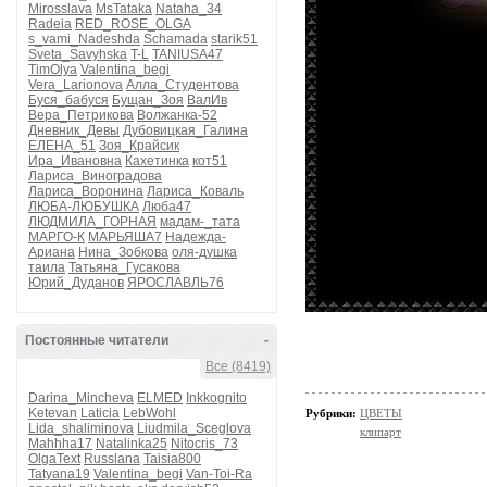
Mirosslava
MsTataka
Nataha_34
Radeia
RED_ROSE_OLGA
s_vami_Nadeshda
Schamada
starik51
Sveta_Savyhska
T-L
TANIUSA47
TimOlya
Valentina_begi
Vera_Larionova
Алла_Студентова
Буся_бабуся
Бущан_Зоя
ВалИв
Вера_Петрикова
Волжанка-52
Дневник_Девы
Дубовицкая_Галина
ЕЛЕНА_51
Зоя_Крайсик
Ира_Ивановна
Кахетинка
кот51
Лариса_Виноградова
Лариса_Воронина
Лариса_Коваль
ЛЮБА-ЛЮБУШКА
Люба47
ЛЮДМИЛА_ГОРНАЯ
мадам-_тата
МАРГО-К
МАРЬЯША7
Надежда-
Ариана
Нина_Зобкова
оля-душка
таила
Татьяна_Гусакова
Юрий_Дуданов
ЯРОСЛАВЛЬ76
Постоянные читатели
-
Все (8419)
Darina_Mincheva
ELMED
Inkkognito
Ketevan
Laticia
LebWohl
Рубрики:
ЦВЕТЫ
Lida_shaliminova
Liudmila_Sceglova
клипарт
Mahhha17
Natalinka25
Nitocris_73
OlgaText
Russlana
Taisia800
Tatyana19
Valentina_begi
Van-Toi-Ra