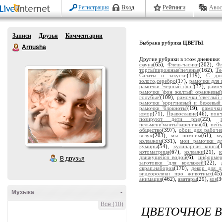
Регистрация
Вход
Рейтинги
Авос
Записи
Друзья
Комментарии
Выбрана рубрика
ЦВЕТЫ
.
Arnusha
Другие рубрики в этом дневнике
фауна
(65),
Флеш-часики
(202),
Ф
торты'пирожные'печенье
(162),
Те
Салаты и закуски
(119),
С дн
золото,серебро
(17),
рамочки для 
рамочки 'черный фон'
(37),
рамоч
рамочки 'фон желтый оранжевый
голубые'
(109),
рамочки 'светлый 
рамочки 'коричневый и бежевый
рамочки 'блокноты'
(19),
рамочки
юмор
(71),
Православие
(46),
пон
позируют дети png
(22),
пельмени'манты'вареники
(4),
пейз
общество
(397),
обои для рабоче
вслух
(203),
мы помним
(61),
м
коллажом
(331),
мои рамочки дл
кумиры
(54),
кулинарная книга
(
котоматрица
(67),
коллажи
(21),
движущейся водой
(6),
информе
В друзья
заготовки 'для коллажей'
(22),
скрап.наборов
(170),
декор для д
видеоролики про животных
(45
анимация
(462),
аватары
(29),
sos
(3
Музыка
-
Все (10)
ЦВЕТОЧНОЕ 