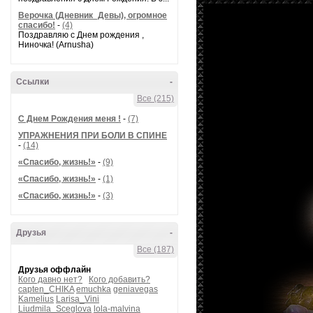
Верочка (Дневник_Девы), огромное
спасибо!
-
(4)
Поздравляю с Днем рождения ,
Ниночка! (Arnusha)
Ссылки
-
Все (215)
С Днем Рождения меня !
-
(7)
УПРАЖНЕНИЯ ПРИ БОЛИ В СПИНЕ
-
(14)
«Спасибо, жизнь!»
-
(9)
«Спасибо, жизнь!»
-
(1)
«Спасибо, жизнь!»
-
(3)
Друзья
-
Все (187)
Друзья оффлайн
Кого давно нет?
Кого добавить?
capten_CHIKA
emuchka
geniavegas
Kamelius
Larisa_Vini
Liudmila_Sceglova
lola-malvina