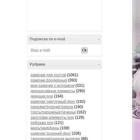
Подписка по e-mail
-
Рубрики
-
рамочки для постов
(1061)
рамочки бордюрные
(393)
мои рамочки с коллажом
(331)
декоративные элементы
(290)
девушки png
(194)
рамочки 'цветочный фон'
(192)
пирожки'булочки'пироги
(190)
торты'пирожные'печенье
(162)
заготовки,элементы png
(129)
пейзажи png
(121)
кексы'маффины
(108)
рамочки 'осенний фон'
(106)
творожная/сырная выпечка
(88)