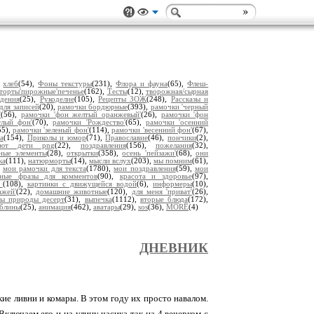
,
хлеб
(54),
Фоны текстуры
(231),
Флора и фауна
(65),
Флеш-
торты'пирожные'печенье
(162),
Тесты
(12),
творожная/сырная
дения
(25),
Рукоделие
(105),
Рецепты ЗОЖ
(248),
Рассказы и
для записей
(20),
рамочки бордюрные
(393),
рамочки 'черный
'
(56),
рамочки 'фон желтый оранжевый'
(26),
рамочки 'фон
тлый фон'
(70),
рамочки 'Рождество'
(65),
рамочки 'осенний
55),
рамочки 'зеленый фон'
(114),
рамочки 'весенний фон'
(67),
а
(154),
Приколы и юмор
(71),
Православие
(46),
пончики
(2),
уют дети png
(22),
поздравления
(156),
пожелания
(32),
ьные элементы
(28),
открытки
(358),
осень 'пейзажи'
(68),
они
ка
(111),
натюрморты
(14),
мысли вслух
(203),
мы помним
(61),
,
мои рамочки для текста
(1780),
мои поздравления
(59),
мои
чные фразы для комментов
(90),
красота и здоровье
(97),
ы
(108),
картинки с движущейся водой
(6),
информеры
(10),
ажей'
(22),
домашние животные
(120),
для меня 'приват'
(26),
ры природы десерт
(31),
выпечка
(1112),
вторые блюда
(172),
'блины
(25),
анимация
(462),
аватары
(29),
sos
(36),
MORE
(4)
ДНЕВНИК
ские ливни и комары. В этом году их просто навалом.
Включаем его и на улицу часика так на 4 вечерком с