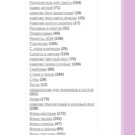
Разделители для текста
(154)
рамки друзей
(71)
рамочки 'фон валентинки'
(18)
рамочки 'фон цвета фуксии'
(15)
Рамочки-золото,серебро
(17)
Рассказы и притчи
(31)
Православие
(46)
Рецепты ЗОЖ
(248)
Рукоделие
(105)
С днём рождения
(25)
Салаты и закуски
(119)
рамочки 'светлый фон'
(70)
рамочки 'синие голубые'
(109)
Смайлики
(89)
Стихи и проза
(284)
Супы
(28)
Тесты
(12)
украшалочки для дневников и постов
(321)
Уроки
(175)
рамочки 'фиолетовый и розовый фон'
(108)
Флеш-картинки
(172)
Флеш-часики
(202)
Флеш-плееры
(47)
Флора и фауна
(65)
Фоны текстуры
(231)