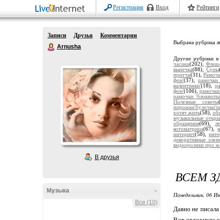
Регистрация
Вход
Рейтинги
Записи
Друзья
Комментарии
Выбрана рубрика
л
Arnusha
Другие рубрики в
часики
(202),
Флеш-
выпечка
(88),
Супы
притчи
(31),
Рамочк
фон'
(37),
рамочки 
валентинки'
(18),
р
фон'
(106),
рамочки
рамочки 'блокноты
Полезные советы
пирожки'булочки'п
хотят жить
(58),
об
музыкальные откры
обращения
(69),
л
котоматрица
(67),
интернет
(58),
инт
декоративные элем
видеоролики про 
В друзья
ВСЕМ З
Музыка
-
Понедельник, 06 Ию
Все (10)
Давно не писала 
Вот отдохнула о