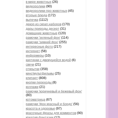
в мире животных
(26)
видеоролики
(90)
видеоролики про животных
(45)
вторые блюда
(172)
выпечка
(1112)
декор из скрап.наборов
(170)
дары природы десерт
(31)
домашние животные
(120)
рамочки 'зеленый фон'
(114)
рамочки 'зимний фон'
(255)
интересные фото
(217)
интернет
(58)
информеры
(10)
картинки с движущейся водой
(6)
свечи
(21)
открытки
(358)
кино'мультфильмы
(25)
клипарт
(808)
кнопки переходы
(8)
коллажи
(21)
рамочки 'коричневый и бежевый фон'
(80)
котоматрица
(67)
рамочки 'фон красный и бордо'
(56)
красота и здоровье
(97)
красочные фразы для комментов
(90)
креатив,фантазии
(12)