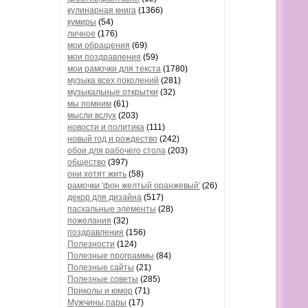
кулинарная книга
(1366)
кумиры
(54)
личное
(176)
мои обращения
(69)
мои поздравления
(59)
мои рамочки для текста
(1780)
музыка всех поколений
(281)
музыкальные открытки
(32)
мы помним
(61)
мысли вслух
(203)
новости и политика
(111)
новый год и рождество
(242)
обои для рабочего стола
(203)
общество
(397)
они хотят жить
(58)
рамочки 'фон желтый оранжевый'
(26)
декор для дизайна
(517)
пасхальные элементы
(28)
пожелания
(32)
поздравления
(156)
Полезности
(124)
Полезные программы
(84)
Полезные сайты
(21)
Полезные советы
(285)
Приколы и юмор
(71)
Мужчины,пары
(17)