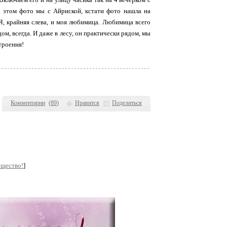
а этом фото мы с Айриской, кстати фото нашла на
 Я, крайняя слева, и моя любимица. Любимица всего
ом, всегда. И даже в лесу, он практически рядом, мы
троения!
Комментарии
(
89
)
Нравится
Поделиться
бщество!
]