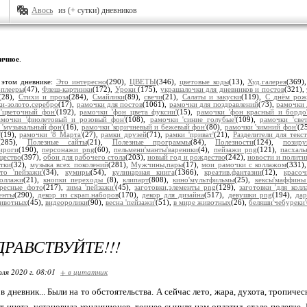
Авось
из (+ сутки) дневников
ичное
.
 этом дневнике:
Это интересно
(290),
ЦВЕТЫ
(346),
цветовые коды
(13),
Худ.галерея
(369)
плееры
(47),
Флеш-картинки
(172),
Уроки
(175),
украшалочки для дневников и постов
(321),
(28),
Стихи и проза
(284),
Смайлики
(89),
свечи
(21),
Салаты и закуски
(119),
С днём рож
и-золото,серебро
(17),
рамочки для постов
(1061),
рамочки для поздравлений
(73),
рамочки 
'цветочный фон'
(192),
рамочки 'фон цвета фуксии'
(15),
рамочки 'фон красный и бордо
амочки 'фиолетовый и розовый фон'
(108),
рамочки 'синие голубые'
(109),
рамочки 'све
 'музыкальный фон'
(16),
рамочки 'коричневый и бежевый фон'
(80),
рамочки 'зимний фон'
(2
'
(19),
рамочки '8 Марта'
(27),
рамки друзей
(71),
рамки 'приват'
(21),
Разделители для текст
(285),
Полезные сайты
(21),
Полезные программы
(84),
Полезности
(124),
позир
ироги
(190),
персонажи png
(60),
пельмени'манты'вареники
(4),
пейзажи png
(121),
пасхал
щество
(397),
обои для рабочего стола
(203),
новый год и рождество
(242),
новости и полити
тки
(32),
музыка всех поколений
(281),
Мужчины,пары
(17),
мои рамочки с коллажом
(331)
ето 'пейзажи'
(34),
кумиры
(54),
кулинарная книга
(1366),
креатив,фантазии
(12),
красо
коллажи
(21),
кнопки переходы
(8),
клипарт
(808),
кино'мультфильмы
(25),
кексы'маффин
ересные фото
(217),
зима 'пейзажи'
(45),
заготовки,элементы png
(129),
заготовки 'для колл
енты
(290),
декор из скрап.наборов
(170),
декор для дизайна
(517),
девушки png
(194),
да
животных
(45),
видеоролики
(90),
весна 'пейзажи'
(51),
в мире животных
(26),
беляши'чебуреки
ДРАВСТВУЙТЕ!!!
ля 2020 г. 08:01
+ в цитатник
в дневник... Были на то обстоятельства. А сейчас лето, жара, духота, тропиче
т инета, установила кондиционер, точнее сынуля нам оплатил, стало полегче. 