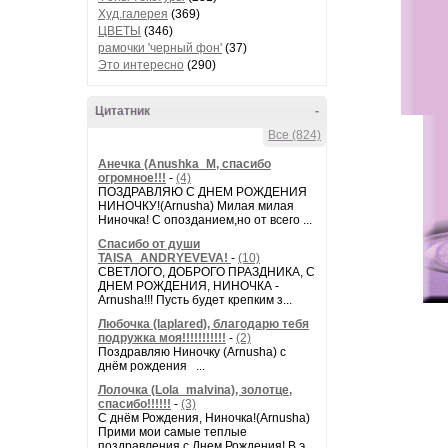
Худ.галерея
(369)
ЦВЕТЫ
(346)
рамочки 'черный фон'
(37)
Это интересно
(290)
Цитатник
-
Все (824)
Анечка (Anushka_M, спасибо
огромное!!!
-
(4)
ПОЗДРАВЛЯЮ С ДНЕМ РОЖДЕНИЯ
НИНОЧКУ!(Arnusha) Милая милая
Ниночка! С опозданием,но от всего ...
Спасибо от души
TAISA_ANDRYEVEVA!
-
(10)
СВЕТЛОГО, ДОБРОГО ПРАЗДНИКА, С
ДНЕМ РОЖДЕНИЯ, НИНОЧКА -
Arnusha!!! Пусть будет крепким з...
Любочка (laplared), благодарю тебя
подружка моя!!!!!!!!!!!
-
(2)
Поздравляю Ниночку (Arnusha) с
днём рождения ...
Лолочка (Lola_malvina), золотце,
спасибо!!!!!!
-
(3)
С днём Рождения, Ниночка!(Аrnusha)
Прими мои самые теплые
поздравления с Днем Рождения! В э...