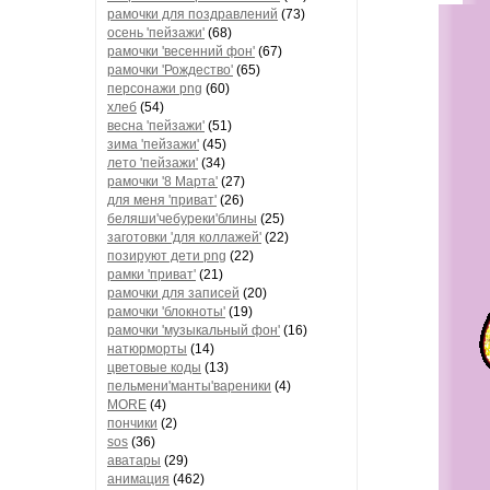
рамочки для поздравлений
(73)
осень 'пейзажи'
(68)
рамочки 'весенний фон'
(67)
рамочки 'Рождество'
(65)
персонажи png
(60)
хлеб
(54)
весна 'пейзажи'
(51)
зима 'пейзажи'
(45)
лето 'пейзажи'
(34)
рамочки '8 Марта'
(27)
для меня 'приват'
(26)
беляши'чебуреки'блины
(25)
заготовки 'для коллажей'
(22)
позируют дети png
(22)
рамки 'приват'
(21)
рамочки для записей
(20)
рамочки 'блокноты'
(19)
рамочки 'музыкальный фон'
(16)
натюрморты
(14)
цветовые коды
(13)
пельмени'манты'вареники
(4)
MORE
(4)
пончики
(2)
sos
(36)
аватары
(29)
анимация
(462)