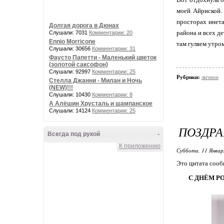
моей Айриской.
просторах инета
Долгая дорога в Дюнах
района и всех де
Слушали: 7031
Комментарии: 20
Ennio Morricone
там гуляем утром
Слушали: 30656
Комментарии: 31
Фаусто Папетти - Маленький цветок
(золотой саксофон)
Слушали: 92997
Комментарии: 25
Рубрики:
личное
Стелла Джанни - Милан и Ночь
(NEW)!!!
Слушали: 10430
Комментарии: 8
А Алёшин Хрусталь и шампанское
Слушали: 14124
Комментарии: 25
ПОЗДРА
Всегда под рукой
-
К приложению
Суббота, 11 Январ
Это цитата соо
С ДНЁМ РО