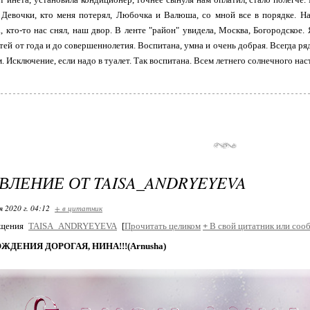
 Девочки, кто меня потерял, Любочка и Валюша, со мной все в порядке. Н
, кто-то нас снял, наш двор. В ленте "район" увидела, Москва, Богородское.
тей от года и до совершеннолетия. Воспитана, умна и очень добрая. Всегда ряд
. Исключение, если надо в туалет. Так воспитана. Всем летнего солнечного нас
ВЛЕНИЕ ОТ TAISA_ANDRYEYEVA
я 2020 г. 04:12
+ в цитатник
бщения
TAISA_ANDRYEYEVA
[
Прочитать целиком
+
В свой цитатник или соо
ЖДЕНИЯ ДОРОГАЯ, НИНА!!!(Arnusha)