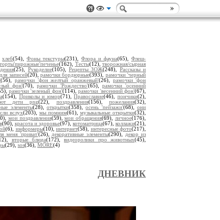
,
хлеб
(54),
Фоны текстуры
(231),
Флора и фауна
(65),
Флеш-
торты'пирожные'печенье
(162),
Тесты
(12),
творожная/сырная
дения
(25),
Рукоделие
(105),
Рецепты ЗОЖ
(248),
Рассказы и
для записей
(20),
рамочки бордюрные
(393),
рамочки 'черный
'
(56),
рамочки 'фон желтый оранжевый'
(26),
рамочки 'фон
тлый фон'
(70),
рамочки 'Рождество'
(65),
рамочки 'осенний
55),
рамочки 'зеленый фон'
(114),
рамочки 'весенний фон'
(67),
а
(154),
Приколы и юмор
(71),
Православие
(46),
пончики
(2),
уют дети png
(22),
поздравления
(156),
пожелания
(32),
ьные элементы
(28),
открытки
(358),
осень 'пейзажи'
(68),
они
сли вслух
(203),
мы помним
(61),
музыкальные открытки
(32),
80),
мои поздравления
(59),
мои обращения
(69),
личное
(176),
в
(90),
красота и здоровье
(97),
котоматрица
(67),
коллажи
(21),
ой
(6),
информеры
(10),
интернет
(58),
интересные фото
(217),
ля меня 'приват'
(26),
декоративные элементы
(290),
декор из
12),
вторые блюда
(172),
видеоролики про животных
(45),
ры
(29),
sos
(36),
MORE
(4)
ДНЕВНИК