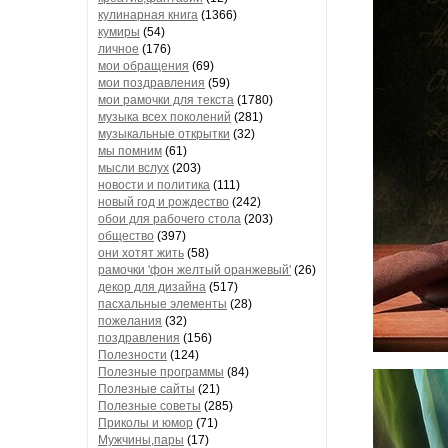
кулинарная книга
(1366)
кумиры
(54)
личное
(176)
мои обращения
(69)
мои поздравления
(59)
мои рамочки для текста
(1780)
музыка всех поколений
(281)
музыкальные открытки
(32)
мы помним
(61)
мысли вслух
(203)
новости и политика
(111)
новый год и рождество
(242)
обои для рабочего стола
(203)
общество
(397)
они хотят жить
(58)
рамочки 'фон желтый оранжевый'
(26)
декор для дизайна
(517)
пасхальные элементы
(28)
пожелания
(32)
поздравления
(156)
Полезности
(124)
Полезные программы
(84)
Полезные сайты
(21)
Полезные советы
(285)
Приколы и юмор
(71)
Мужчины,пары
(17)