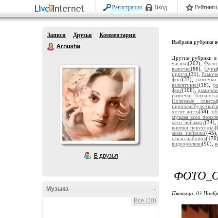
Регистрация
Вход
Рейтинги
Записи
Друзья
Комментарии
Выбрана рубрика
о
Arnusha
Другие рубрики в
часики
(202),
Флеш-
выпечка
(88),
Супы
притчи
(31),
Рамочк
фон'
(37),
рамочки 
валентинки'
(18),
р
фон'
(106),
рамочки
рамочки 'блокноты
Полезные советы
пирожки'булочки'п
хотят жить
(58),
об
музыка всех покол
лето 'пейзажи'
(34),
кнопки переходы
(
зима 'пейзажи'
(45)
скрап.наборов
(170
видеоролики
(90),
в
В друзья
ФОТО_
Музыка
-
Пятница, 03 Ноябр
Все (10)