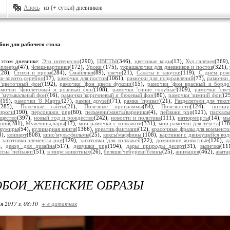
Авось
из (+ сутки) дневников
бои для рабочего стола
.
 этом дневнике:
Это интересно
(290),
ЦВЕТЫ
(346),
цветовые коды
(13),
Худ.галерея
(369)
плееры
(47),
Флеш-картинки
(172),
Уроки
(175),
украшалочки для дневников и постов
(321),
(28),
Стихи и проза
(284),
Смайлики
(89),
свечи
(21),
Салаты и закуски
(119),
С днём рож
и-золото,серебро
(17),
рамочки для постов
(1061),
рамочки для поздравлений
(73),
рамочки 
'цветочный фон'
(192),
рамочки 'фон цвета фуксии'
(15),
рамочки 'фон красный и бордо
амочки 'фиолетовый и розовый фон'
(108),
рамочки 'синие голубые'
(109),
рамочки 'све
 'музыкальный фон'
(16),
рамочки 'коричневый и бежевый фон'
(80),
рамочки 'зимний фон'
(2
'
(19),
рамочки '8 Марта'
(27),
рамки друзей
(71),
рамки 'приват'
(21),
Разделители для текст
(285),
Полезные сайты
(21),
Полезные программы
(84),
Полезности
(124),
позир
ироги
(190),
персонажи png
(60),
пельмени'манты'вареники
(4),
пейзажи png
(121),
пасхал
щество
(397),
новый год и рождество
(242),
новости и политика
(111),
натюрморты
(14),
мы
ений
(281),
Мужчины,пары
(17),
мои рамочки с коллажом
(331),
мои рамочки для текста
(17
кумиры
(54),
кулинарная книга
(1366),
креатив,фантазии
(12),
красочные фразы для комменто
8),
клипарт
(808),
кино'мультфильмы
(25),
кексы'маффины
(108),
картинки с движущейся вод
,
заготовки,элементы png
(129),
заготовки 'для коллажей'
(22),
домашние животные
(120),
д
),
декор для дизайна
(517),
девушки png
(194),
дары природы десерт
(31),
выпечка
(11
есна 'пейзажи'
(51),
в мире животных
(26),
беляши'чебуреки'блины
(25),
анимация
(462),
авата
ОБОИ_ЖЕНСКИЕ ОБРАЗЫ
я 2017 г. 08:10
+ в цитатник