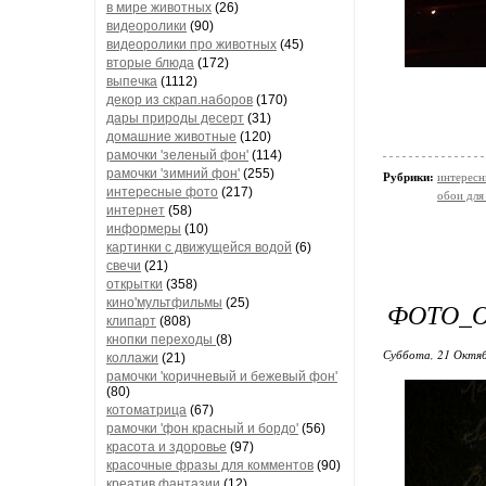
в мире животных
(26)
видеоролики
(90)
видеоролики про животных
(45)
вторые блюда
(172)
выпечка
(1112)
декор из скрап.наборов
(170)
дары природы десерт
(31)
домашние животные
(120)
рамочки 'зеленый фон'
(114)
рамочки 'зимний фон'
(255)
Рубрики:
интересн
интересные фото
(217)
обои для
интернет
(58)
информеры
(10)
картинки с движущейся водой
(6)
свечи
(21)
открытки
(358)
кино'мультфильмы
(25)
ФОТО_
клипарт
(808)
кнопки переходы
(8)
Суббота, 21 Октяб
коллажи
(21)
рамочки 'коричневый и бежевый фон'
(80)
котоматрица
(67)
рамочки 'фон красный и бордо'
(56)
красота и здоровье
(97)
красочные фразы для комментов
(90)
креатив,фантазии
(12)