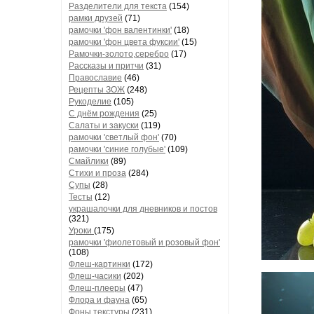
Разделители для текста
(154)
рамки друзей
(71)
рамочки 'фон валентинки'
(18)
рамочки 'фон цвета фуксии'
(15)
Рамочки-золото,серебро
(17)
Рассказы и притчи
(31)
Православие
(46)
Рецепты ЗОЖ
(248)
Рукоделие
(105)
С днём рождения
(25)
Салаты и закуски
(119)
рамочки 'светлый фон'
(70)
рамочки 'синие голубые'
(109)
Смайлики
(89)
Стихи и проза
(284)
Супы
(28)
Тесты
(12)
украшалочки для дневников и постов
(321)
Уроки
(175)
рамочки 'фиолетовый и розовый фон'
(108)
Флеш-картинки
(172)
Флеш-часики
(202)
Флеш-плееры
(47)
Флора и фауна
(65)
Фоны текстуры
(231)