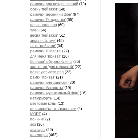
рамочки для поздравлений
(73)
осень 'пейзажи'
(68)
рамочки 'весенний фон'
(67)
рамочки 'Рождество'
(65)
персонажи png
(60)
хлеб
(54)
весна 'пейзажи'
(51)
зима 'пейзажи'
(45)
лето 'пейзажи'
(34)
рамочки '8 Марта'
(27)
для меня 'приват'
(26)
беляши'чебуреки'блины
(25)
заготовки 'для коллажей'
(22)
позируют дети png
(22)
рамки 'приват'
(21)
рамочки для записей
(20)
рамочки 'блокноты'
(19)
рамочки 'музыкальный фон'
(16)
натюрморты
(14)
цветовые коды
(13)
пельмени'манты'вареники
(4)
MORE
(4)
пончики
(2)
sos
(36)
аватары
(29)
анимация
(462)