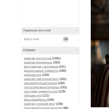
Подписка по e-mail
-
Рубрики
-
рамочки для постов
(1061)
рамочки бордюрные
(393)
мои рамочки с коллажом
(331)
декоративные элементы
(290)
девушки png
(194)
рамочки 'цветочный фон'
(192)
пирожки'булочки'пироги
(190)
торты'пирожные'печенье
(162)
заготовки,элементы png
(129)
пейзажи png
(121)
кексы'маффины
(108)
рамочки 'осенний фон'
(106)
творожная/сырная выпечка
(88)