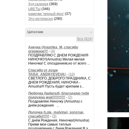
Худ.галерея
(369)
ЦВЕТЫ
(346)
рамочки 'черный фон'
(37)
Это интересно
(290)
Цитатник
-
Все (824)
Анечка (Anushka_M, спасибо
огромное!!!
-
(4)
ПОЗДРАВЛЯЮ С ДНЕМ РОЖДЕНИЯ
НИНОЧКУ!(Arnusha) Милая милая
Ниночка! С опозданием,но от всего ...
Спасибо от души
TAISA_ANDRYEVEVA!
-
(10)
СВЕТЛОГО, ДОБРОГО ПРАЗДНИКА, С
ДНЕМ РОЖДЕНИЯ, НИНОЧКА -
Arnusha!!! Пусть будет крепким з...
Любочка (laplared), благодарю тебя
подружка моя!!!!!!!!!!!
-
(2)
Поздравляю Ниночку (Arnusha) с
днём рождения ...
Лолочка (Lola_malvina), золотце,
спасибо!!!!!!
-
(3)
С днём Рождения, Ниночка!(Аrnusha)
Прими мои самые теплые
поздравления с Днем Рождения! В э...