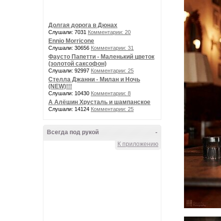
Долгая дорога в Дюнах
Слушали: 7031
Комментарии: 20
Ennio Morricone
Слушали: 30656
Комментарии: 31
Фаусто Папетти - Маленький цветок
(золотой саксофон)
Слушали: 92997
Комментарии: 25
Стелла Джанни - Милан и Ночь
(NEW)!!!
Слушали: 10430
Комментарии: 8
А Алёшин Хрусталь и шампанское
Слушали: 14124
Комментарии: 25
Всегда под рукой
-
К приложению