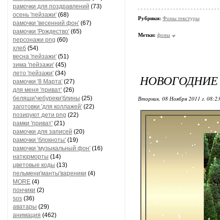
рамочки для поздравлений
(73)
осень 'пейзажи'
(68)
Рубрики:
Фоны текстуры
рамочки 'весенний фон'
(67)
рамочки 'Рождество'
(65)
Метки:
фоны
персонажи png
(60)
хлеб
(54)
весна 'пейзажи'
(51)
зима 'пейзажи'
(45)
лето 'пейзажи'
(34)
НОВОГОДНИЕ
рамочки '8 Марта'
(27)
для меня 'приват'
(26)
беляши'чебуреки'блины
(25)
Вторник, 08 Ноября 2011 г. 08:2
заготовки 'для коллажей'
(22)
позируют дети png
(22)
рамки 'приват'
(21)
рамочки для записей
(20)
рамочки 'блокноты'
(19)
рамочки 'музыкальный фон'
(16)
натюрморты
(14)
цветовые коды
(13)
пельмени'манты'вареники
(4)
MORE
(4)
пончики
(2)
sos
(36)
аватары
(29)
анимация
(462)