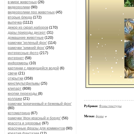
в мире животных
(26)
видеоролики
(90)
видеоролики про животных
(45)
вторые блюда
(172)
выпечка
(1112)
декор из скрап.наборов
(170)
дары природы десерт
(31)
домашние животные
(120)
рамочки 'зеленый фон'
(114)
рамочки 'зимний фон'
(255)
интересные фото
(217)
интернет
(58)
информеры
(10)
картинки с движущейся водой
(6)
свечи
(21)
открытки
(358)
кино'мультфильмы
(25)
клипарт
(808)
кнопки переходы
(8)
коллажи
(21)
рамочки 'коричневый и бежевый фон'
Рубрики:
Фоны текстуры
(80)
котоматрица
(67)
Метки:
фоны
рамочки 'фон красный и бордо'
(56)
красота и здоровье
(97)
красочные фразы для комментов
(90)
креатив,фантазии
(12)