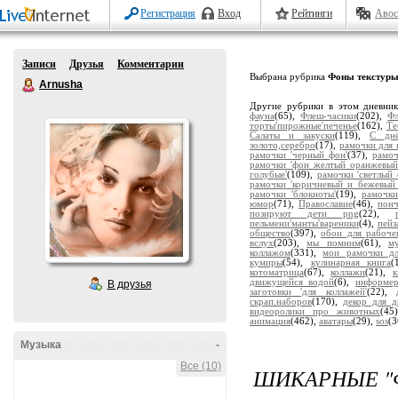
Регистрация
Вход
Рейтинги
Авос
Записи
Друзья
Комментарии
Выбрана рубрика
Фоны текстур
Arnusha
Другие рубрики в этом дневни
фауна
(65),
Флеш-часики
(202),
Ф
торты'пирожные'печенье
(162),
Те
Салаты и закуски
(119),
С дн
золото,серебро
(17),
рамочки для 
рамочки 'черный фон'
(37),
рамоч
рамочки 'фон желтый оранжевый
голубые'
(109),
рамочки 'светлый 
рамочки 'коричневый и бежевый
рамочки 'блокноты'
(19),
рамочки
юмор
(71),
Православие
(46),
пон
позируют дети png
(22),
пельмени'манты'вареники
(4),
пейз
общество
(397),
обои для рабоче
вслух
(203),
мы помним
(61),
м
коллажом
(331),
мои рамочки дл
кумиры
(54),
кулинарная книга
(
котоматрица
(67),
коллажи
(21),
движущейся водой
(6),
информе
В друзья
заготовки 'для коллажей'
(22),
скрап.наборов
(170),
декор для д
видеоролики про животных
(45
анимация
(462),
аватары
(29),
sos
(3
Музыка
-
Все (10)
ШИКАРНЫЕ "Ф