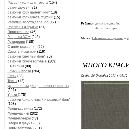
Разделители для текста
(154)
рамки друзей
(71)
рамочки 'фон валентинки'
(18)
рамочки 'фон цвета фуксии'
(15)
Рамочки-золото,серебро
(17)
Рубрики:
декор для дизайна
Рассказы и притчи
(31)
Фоны текстуры
Православие
(46)
Рецепты ЗОЖ
(248)
Метки:
Оформление и дизайн
Рукоделие
(105)
С днём рождения
(25)
Салаты и закуски
(119)
рамочки 'светлый фон'
(70)
рамочки 'синие голубые'
(109)
МНОГО КРАСИ
Смайлики
(89)
Стихи и проза
(284)
Среда, 26 Октября 2011 г. 08:12
Супы
(28)
Тесты
(12)
украшалочки для дневников и постов
(321)
Уроки
(175)
рамочки 'фиолетовый и розовый фон'
(108)
Флеш-картинки
(172)
Флеш-часики
(202)
Флеш-плееры
(47)
Флора и фауна
(65)
Фоны текстуры
(231)