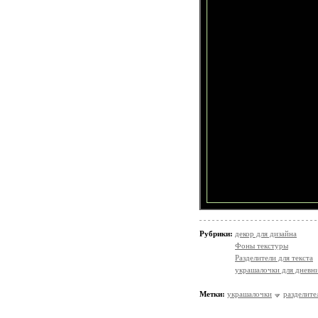
Рубрики:
декор для дизайна
Фоны текстуры
Разделители для текста
украшалочки для дневни
Метки:
украшалочки
разделите