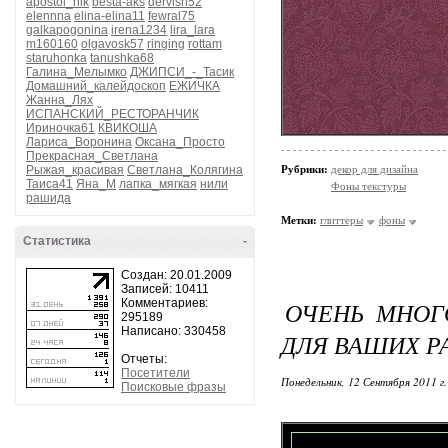
apostol_nik
besta-aks
dervish52
elennna
elina-elina11
fewral75
galkapogonina
irena1234
lira_lara
m160160
olgavosk57
ringing
rottam
staruhonka
tanushka68
Галина_Мелымко
ДЖИПСИ_-_Тасик
Домашний_калейдоскоп
ЕЖИЧКА
Жанна_Лях
ИСПАНСКИЙ_РЕСТОРАНЧИК
Ириночка61
КВИКОША
Лариса_Воронина
Оксана_Просто
Прекрасная_Светлана
Рыжая_красивая
Светлана_Колягина
Рубрики:
декор для дизайна
Таиса41
Яна_М
лапка_мягкая
нили
Фоны текстуры
рашида
Метки:
глиттеры
фоны
Статистика
-
Создан: 20.01.2009
Записей: 10411
Комментариев:
ОЧЕНЬ МНОГ
295189
Написано: 330458
ДЛЯ ВАШИХ РА
Отчеты:
Посетители
Понедельник, 12 Сентября 2011 г
Поисковые фразы