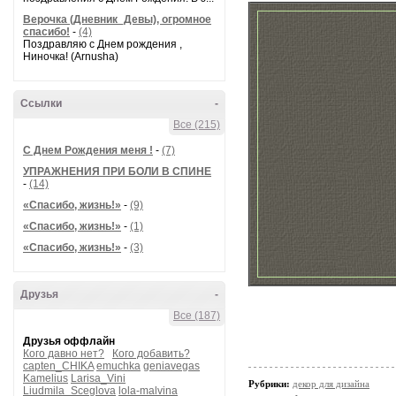
Верочка (Дневник_Девы), огромное
спасибо!
-
(4)
Поздравляю с Днем рождения ,
Ниночка! (Arnusha)
Ссылки
-
Все (215)
С Днем Рождения меня !
-
(7)
УПРАЖНЕНИЯ ПРИ БОЛИ В СПИНЕ
-
(14)
«Спасибо, жизнь!»
-
(9)
«Спасибо, жизнь!»
-
(1)
«Спасибо, жизнь!»
-
(3)
Друзья
-
Все (187)
Друзья оффлайн
Кого давно нет?
Кого добавить?
capten_CHIKA
emuchka
geniavegas
Kamelius
Larisa_Vini
Рубрики:
декор для дизайна
Liudmila_Sceglova
lola-malvina