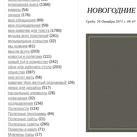
кулинарная книга
(1366)
НОВОГОДНИЕ
кумиры
(54)
личное
(176)
мои обращения
(69)
Среда, 26 Октября 2011 г. 08:45
мои поздравления
(59)
мои рамочки для текста
(1780)
музыка всех поколений
(281)
музыкальные открытки
(32)
мы помним
(61)
мысли вслух
(203)
новости и политика
(111)
новый год и рождество
(242)
обои для рабочего стола
(203)
общество
(397)
они хотят жить
(58)
рамочки 'фон желтый оранжевый'
(26)
декор для дизайна
(517)
пасхальные элементы
(28)
пожелания
(32)
поздравления
(156)
Полезности
(124)
Полезные программы
(84)
Полезные сайты
(21)
Полезные советы
(285)
Приколы и юмор
(71)
Мужчины,пары
(17)