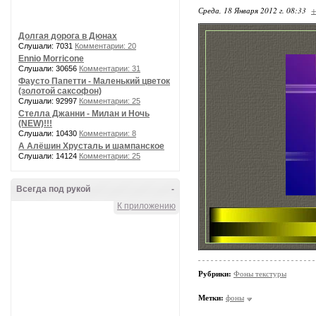
Среда, 18 Января 2012 г. 08:33
+
Долгая дорога в Дюнах
Слушали: 7031
Комментарии: 20
Ennio Morricone
Слушали: 30656
Комментарии: 31
Фаусто Папетти - Маленький цветок
(золотой саксофон)
Слушали: 92997
Комментарии: 25
Стелла Джанни - Милан и Ночь
(NEW)!!!
Слушали: 10430
Комментарии: 8
А Алёшин Хрусталь и шампанское
Слушали: 14124
Комментарии: 25
Всегда под рукой
-
К приложению
Рубрики:
Фоны текстуры
Метки:
фоны