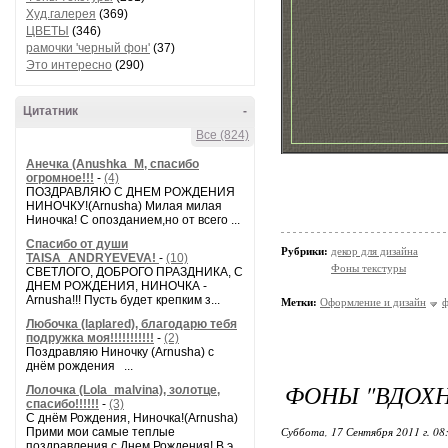
Худ.галерея
(369)
ЦВЕТЫ
(346)
рамочки 'черный фон'
(37)
Это интересно
(290)
Цитатник
-
Все (824)
Анечка (Anushka_M, спасибо
огромное!!!
-
(4)
ПОЗДРАВЛЯЮ С ДНЕМ РОЖДЕНИЯ
НИНОЧКУ!(Arnusha) Милая милая
Ниночка! С опозданием,но от всего ...
Спасибо от души
Рубрики:
декор для дизайна
TAISA_ANDRYEVEVA!
-
(10)
Фоны текстуры
СВЕТЛОГО, ДОБРОГО ПРАЗДНИКА, С
ДНЕМ РОЖДЕНИЯ, НИНОЧКА -
Arnusha!!! Пусть будет крепким з...
Метки:
Оформление и дизайн
Любочка (laplared), благодарю тебя
подружка моя!!!!!!!!!!!
-
(2)
Поздравляю Ниночку (Arnusha) с
днём рождения ...
ФОНЫ "ВДОХ
Лолочка (Lola_malvina), золотце,
спасибо!!!!!!
-
(3)
С днём Рождения, Ниночка!(Аrnusha)
Суббота, 17 Сентября 2011 г. 08
Прими мои самые теплые
поздравления с Днем Рождения! В э...