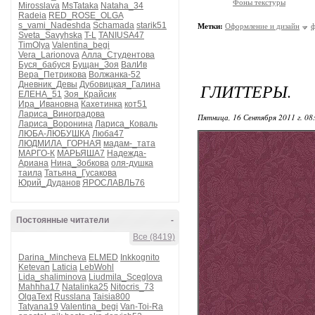
Фоны текстуры
Mirosslava
MsTataka
Nataha_34
Radeia
RED_ROSE_OLGA
s_vami_Nadeshda
Schamada
starik51
Метки:
Оформление и дизайн
Sveta_Savyhska
T-L
TANIUSA47
TimOlya
Valentina_begi
Vera_Larionova
Алла_Студентова
Буся_бабуся
Бущан_Зоя
ВалИв
Вера_Петрикова
Волжанка-52
Дневник_Девы
Дубовицкая_Галина
ГЛИТТЕРЫ.
ЕЛЕНА_51
Зоя_Крайсик
Ира_Ивановна
Кахетинка
кот51
Лариса_Виноградова
Пятница, 16 Сентября 2011 г. 08
Лариса_Воронина
Лариса_Коваль
ЛЮБА-ЛЮБУШКА
Люба47
ЛЮДМИЛА_ГОРНАЯ
мадам-_тата
МАРГО-К
МАРЬЯША7
Надежда-
Ариана
Нина_Зобкова
оля-душка
таила
Татьяна_Гусакова
Юрий_Дуданов
ЯРОСЛАВЛЬ76
Постоянные читатели
-
Все (8419)
Darina_Mincheva
ELMED
Inkkognito
Ketevan
Laticia
LebWohl
Lida_shaliminova
Liudmila_Sceglova
Mahhha17
Natalinka25
Nitocris_73
OlgaText
Russlana
Taisia800
Tatyana19
Valentina_begi
Van-Toi-Ra