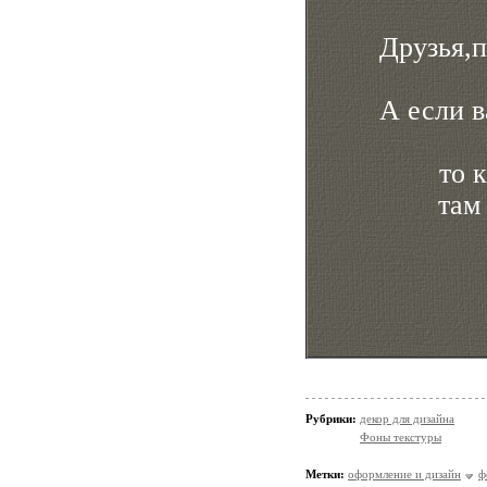
Друзья,п
А если в
то 
там
Рубрики:
декор для дизайна
Фоны текстуры
Метки:
оформление и дизайн
ф