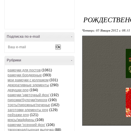
РОЖДЕСТВЕН
Четверг, 05 Января 2012 г. 08:31
Подписка по e-mail
-
Рубрики
-
рамочки для постов
(1061)
рамочки бордюрные
(393)
мои рамочки с коллажом
(331)
декоративные элементы
(290)
девушки png
(194)
рамочки 'цветочный фон'
(192)
пирожки'булочки'пироги
(190)
торты'пирожные'печенье
(162)
заготовки,элементы png
(129)
пейзажи png
(121)
кексы'маффины
(108)
рамочки 'осенний фон'
(106)
творожная/сырная выпечка
(88)