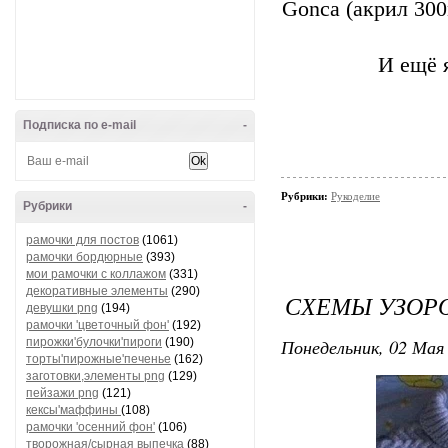
Gonca (акрил 30
И ещё 
Подписка по e-mail
-
Рубрики:
Рукоделие
Рубрики
-
рамочки для постов
(1061)
рамочки бордюрные
(393)
мои рамочки с коллажом
(331)
декоративные элементы
(290)
СХЕМЫ УЗОР
девушки png
(194)
рамочки 'цветочный фон'
(192)
Понедельник, 02 Мая 
пирожки'булочки'пироги
(190)
торты'пирожные'печенье
(162)
заготовки,элементы png
(129)
пейзажи png
(121)
кексы'маффины
(108)
рамочки 'осенний фон'
(106)
творожная/сырная выпечка
(88)