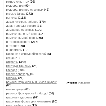
в мире животных
(26)
видеоролики
(90)
видеоролики про животных
(45)
вторые блюда
(172)
выпечка
(1112)
декор из скрап.наборов
(170)
дары природы десерт
(31)
домашние животные
(120)
рамочки 'зеленый фон'
(114)
рамочки 'зимний фон'
(255)
интересные фото
(217)
интернет
(58)
информеры
(10)
картинки с движущейся водой
(6)
свечи
(21)
открытки
(358)
кино'мультфильмы
(25)
клипарт
(808)
кнопки переходы
(8)
коллажи
(21)
рамочки 'коричневый и бежевый фон'
Рубрики:
Рукоделие
(80)
котоматрица
(67)
рамочки 'фон красный и бордо'
(56)
красота и здоровье
(97)
красочные фразы для комментов
(90)
креатив,фантазии
(12)