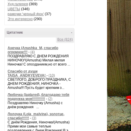
Худ.галерея
(369)
ЦВЕТЫ
(346)
рамочки 'черный фон'
(37)
Это интересно
(290)
Цитатник
-
Все (824)
Анечка (Anushka_M, спасибо
огромное!!!
-
(4)
ПОЗДРАВЛЯЮ С ДНЕМ РОЖДЕНИЯ
НИНОЧКУ!(Arnusha) Милая милая
Ниночка! С опозданием,но от всего ...
Спасибо от души
TAISA_ANDRYEVEVA!
-
(10)
СВЕТЛОГО, ДОБРОГО ПРАЗДНИКА, С
ДНЕМ РОЖДЕНИЯ, НИНОЧКА -
Arnusha!!! Пусть будет крепким з...
Любочка (laplared), благодарю тебя
подружка моя!!!!!!!!!!!
-
(2)
Поздравляю Ниночку (Arnusha) с
днём рождения ...
Лолочка (Lola_malvina), золотце,
спасибо!!!!!!
-
(3)
С днём Рождения, Ниночка!(Аrnusha)
Прими мои самые теплые
поздравления с Днем Рождения! В э...