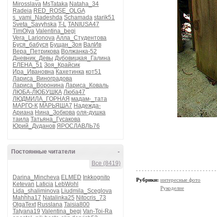
Mirosslava
MsTataka
Nataha_34
Radeia
RED_ROSE_OLGA
s_vami_Nadeshda
Schamada
starik51
Sveta_Savyhska
T-L
TANIUSA47
TimOlya
Valentina_begi
Vera_Larionova
Алла_Студентова
Буся_бабуся
Бущан_Зоя
ВалИв
Вера_Петрикова
Волжанка-52
Дневник_Девы
Дубовицкая_Галина
ЕЛЕНА_51
Зоя_Крайсик
Ира_Ивановна
Кахетинка
кот51
Лариса_Виноградова
Лариса_Воронина
Лариса_Коваль
ЛЮБА-ЛЮБУШКА
Люба47
ЛЮДМИЛА_ГОРНАЯ
мадам-_тата
МАРГО-К
МАРЬЯША7
Надежда-
Ариана
Нина_Зобкова
оля-душка
таила
Татьяна_Гусакова
Юрий_Дуданов
ЯРОСЛАВЛЬ76
Постоянные читатели
-
Все (8419)
Darina_Mincheva
ELMED
Inkkognito
Рубрики:
интересные фото
Ketevan
Laticia
LebWohl
Рукоделие
Lida_shaliminova
Liudmila_Sceglova
Mahhha17
Natalinka25
Nitocris_73
OlgaText
Russlana
Taisia800
Tatyana19
Valentina_begi
Van-Toi-Ra