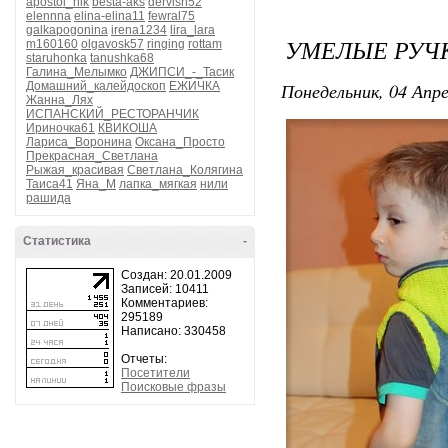
apostol_nik
besta-aks
dervish52
elennna
elina-elina11
fewral75
galkapogonina
irena1234
lira_lara
УМЕЛЫЕ РУЧ
m160160
olgavosk57
ringing
rottam
staruhonka
tanushka68
Галина_Мелымко
ДЖИПСИ_-_Тасик
Понедельник, 04 Апре
Домашний_калейдоскоп
ЕЖИЧКА
Жанна_Лях
ИСПАНСКИЙ_РЕСТОРАНЧИК
Ириночка61
КВИКОША
Лариса_Воронина
Оксана_Просто
Прекрасная_Светлана
Рыжая_красивая
Светлана_Колягина
Таиса41
Яна_М
лапка_мягкая
нили
рашида
Статистика
-
Создан: 20.01.2009
Записей: 10411
Комментариев:
295189
Написано: 330458
Отчеты:
Посетители
Поисковые фразы