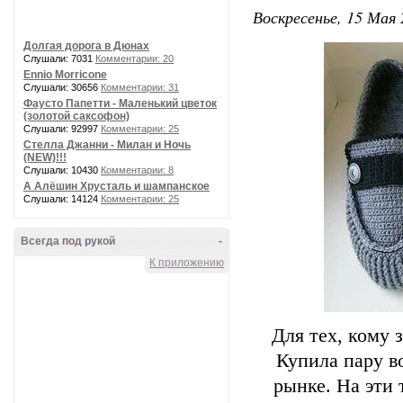
Воскресенье, 15 Мая 
Долгая дорога в Дюнах
Слушали: 7031
Комментарии: 20
Ennio Morricone
Слушали: 30656
Комментарии: 31
Фаусто Папетти - Маленький цветок
(золотой саксофон)
Слушали: 92997
Комментарии: 25
Стелла Джанни - Милан и Ночь
(NEW)!!!
Слушали: 10430
Комментарии: 8
А Алёшин Хрусталь и шампанское
Слушали: 14124
Комментарии: 25
Всегда под рукой
-
К приложению
Для тех, кому 
Купила пару в
рынке. На эти 