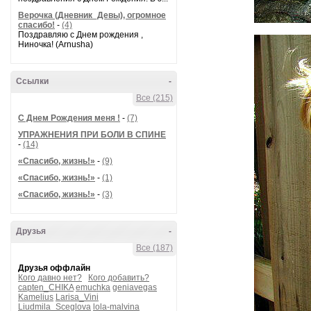
Верочка (Дневник_Девы), огромное
спасибо!
-
(4)
Поздравляю с Днем рождения ,
Ниночка! (Arnusha)
Ссылки
-
Все (215)
С Днем Рождения меня !
-
(7)
УПРАЖНЕНИЯ ПРИ БОЛИ В СПИНЕ
-
(14)
«Спасибо, жизнь!»
-
(9)
«Спасибо, жизнь!»
-
(1)
«Спасибо, жизнь!»
-
(3)
Друзья
-
Все (187)
Друзья оффлайн
Кого давно нет?
Кого добавить?
capten_CHIKA
emuchka
geniavegas
Kamelius
Larisa_Vini
Liudmila_Sceglova
lola-malvina