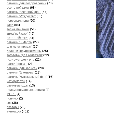
рамочки для поздравлений
(73)
осень 'пейзажи'
(68)
рамочки 'весенний фон'
(67)
рамочки 'Рождество'
(65)
персонажи png
(60)
хлеб
(54)
весна 'пейзажи'
(51)
зима 'пейзажи'
(45)
лето 'пейзажи'
(34)
рамочки '8 Марта'
(27)
для меня 'приват'
(26)
беляши'чебуреки'блины
(25)
заготовки 'для коллажей'
(22)
позируют дети png
(22)
рамки 'приват'
(21)
рамочки для записей
(20)
рамочки 'блокноты'
(19)
рамочки 'музыкальный фон'
(16)
натюрморты
(14)
цветовые коды
(13)
пельмени'манты'вареники
(4)
MORE
(4)
пончики
(2)
sos
(36)
аватары
(29)
анимация
(462)