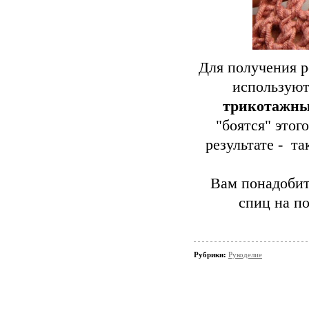
Для получения р
использую
трикотажн
"боятся" этог
результате - т
Вам понадобит
спиц на п
Рубрики:
Рукоделие