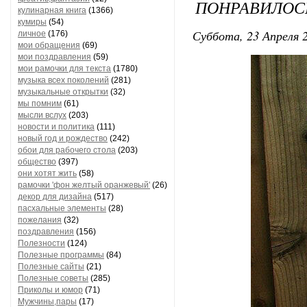
ПОНРАВИЛОСЬ
кулинарная книга
(1366)
кумиры
(54)
Суббота, 23 Апреля 2
личное
(176)
мои обращения
(69)
мои поздравления
(59)
мои рамочки для текста
(1780)
музыка всех поколений
(281)
музыкальные открытки
(32)
мы помним
(61)
мысли вслух
(203)
новости и политика
(111)
новый год и рождество
(242)
обои для рабочего стола
(203)
общество
(397)
они хотят жить
(58)
рамочки 'фон желтый оранжевый'
(26)
декор для дизайна
(517)
пасхальные элементы
(28)
пожелания
(32)
поздравления
(156)
Полезности
(124)
Полезные программы
(84)
Полезные сайты
(21)
Полезные советы
(285)
Приколы и юмор
(71)
Мужчины,пары
(17)