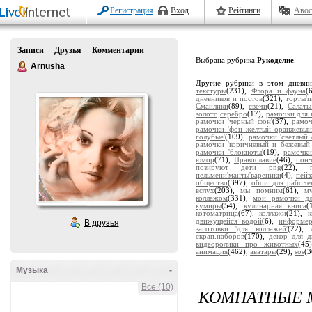
Регистрация
Вход
Рейтинги
Авос
Записи
Друзья
Комментарии
Выбрана рубрика
Рукоделие
.
Arnusha
Другие рубрики в этом дневн
текстуры
(231),
Флора и фауна
(
дневников и постов
(321),
торты'
Смайлики
(89),
свечи
(21),
Салаты
золото,серебро
(17),
рамочки для 
рамочки 'черный фон'
(37),
рамоч
рамочки 'фон желтый оранжевый
голубые'
(109),
рамочки 'светлый 
рамочки 'коричневый и бежевый
рамочки 'блокноты'
(19),
рамочки
юмор
(71),
Православие
(46),
пон
позируют дети png
(22),
пельмени'манты'вареники
(4),
пейз
общество
(397),
обои для рабоче
вслух
(203),
мы помним
(61),
м
коллажом
(331),
мои рамочки дл
кумиры
(54),
кулинарная книга
(
котоматрица
(67),
коллажи
(21),
движущейся водой
(6),
информе
В друзья
заготовки 'для коллажей'
(22),
скрап.наборов
(170),
декор для д
видеоролики про животных
(45
анимация
(462),
аватары
(29),
sos
(3
Музыка
-
Все (10)
КОМНАТНЫЕ 