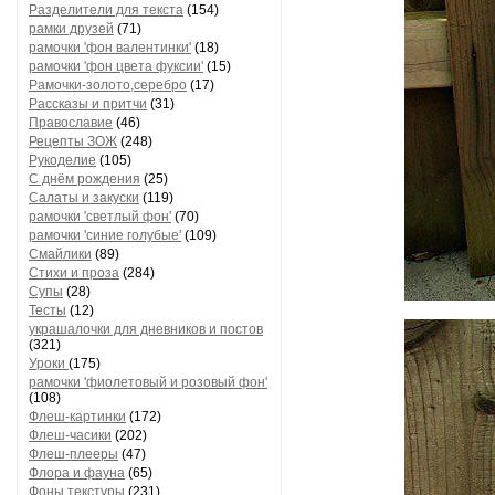
Разделители для текста
(154)
рамки друзей
(71)
рамочки 'фон валентинки'
(18)
рамочки 'фон цвета фуксии'
(15)
Рамочки-золото,серебро
(17)
Рассказы и притчи
(31)
Православие
(46)
Рецепты ЗОЖ
(248)
Рукоделие
(105)
С днём рождения
(25)
Салаты и закуски
(119)
рамочки 'светлый фон'
(70)
рамочки 'синие голубые'
(109)
Смайлики
(89)
Стихи и проза
(284)
Супы
(28)
Тесты
(12)
украшалочки для дневников и постов
(321)
Уроки
(175)
рамочки 'фиолетовый и розовый фон'
(108)
Флеш-картинки
(172)
Флеш-часики
(202)
Флеш-плееры
(47)
Флора и фауна
(65)
Фоны текстуры
(231)