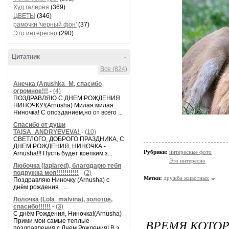
Худ.галерея
(369)
ЦВЕТЫ
(346)
рамочки 'черный фон'
(37)
Это интересно
(290)
Цитатник
-
Все (824)
Анечка (Anushka_M, спасибо
огромное!!!
-
(4)
ПОЗДРАВЛЯЮ С ДНЕМ РОЖДЕНИЯ
НИНОЧКУ!(Arnusha) Милая милая
Ниночка! С опозданием,но от всего ...
Спасибо от души
TAISA_ANDRYEVEVA!
-
(10)
СВЕТЛОГО, ДОБРОГО ПРАЗДНИКА, С
ДНЕМ РОЖДЕНИЯ, НИНОЧКА -
Рубрики:
интересные фото
Arnusha!!! Пусть будет крепким з...
Это интересно
Любочка (laplared), благодарю тебя
подружка моя!!!!!!!!!!!
-
(2)
Метки:
дружба животных
Поздравляю Ниночку (Arnusha) с
днём рождения ...
Лолочка (Lola_malvina), золотце,
спасибо!!!!!!
-
(3)
С днём Рождения, Ниночка!(Аrnusha)
ВРЕМЯ,КОТОР
Прими мои самые теплые
поздравления с Днем Рождения! В э...