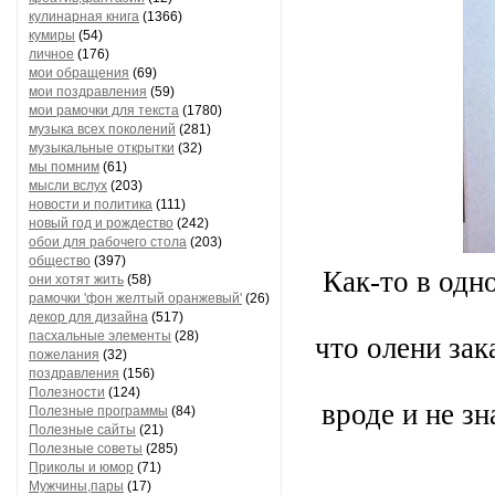
кулинарная книга
(1366)
кумиры
(54)
личное
(176)
мои обращения
(69)
мои поздравления
(59)
мои рамочки для текста
(1780)
музыка всех поколений
(281)
музыкальные открытки
(32)
мы помним
(61)
мысли вслух
(203)
новости и политика
(111)
новый год и рождество
(242)
обои для рабочего стола
(203)
общество
(397)
Как-то в одн
они хотят жить
(58)
рамочки 'фон желтый оранжевый'
(26)
декор для дизайна
(517)
пасхальные элементы
(28)
что олени зак
пожелания
(32)
поздравления
(156)
Полезности
(124)
вроде и не з
Полезные программы
(84)
Полезные сайты
(21)
Полезные советы
(285)
Приколы и юмор
(71)
Мужчины,пары
(17)