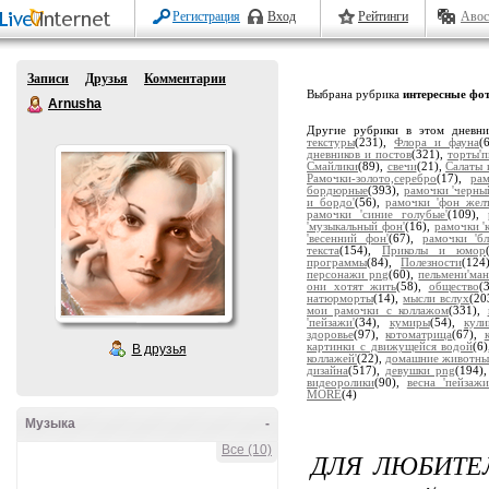
Регистрация
Вход
Рейтинги
Авос
Записи
Друзья
Комментарии
Выбрана рубрика
интересные фо
Arnusha
Другие рубрики в этом дневн
текстуры
(231),
Флора и фауна
(
дневников и постов
(321),
торты'
Смайлики
(89),
свечи
(21),
Салаты 
Рамочки-золото,серебро
(17),
ра
бордюрные
(393),
рамочки 'черны
и бордо'
(56),
рамочки 'фон жел
рамочки 'синие голубые'
(109),
'музыкальный фон'
(16),
рамочки '
'весенний фон'
(67),
рамочки 'бл
текста
(154),
Приколы и юмор
программы
(84),
Полезности
(124
персонажи png
(60),
пельмени'ман
они хотят жить
(58),
общество
(
натюрморты
(14),
мысли вслух
(20
мои рамочки с коллажом
(331),
'пейзажи'
(34),
кумиры
(54),
кули
здоровье
(97),
котоматрица
(67),
картинки с движущейся водой
(6
В друзья
коллажей'
(22),
домашние животны
дизайна
(517),
девушки png
(194)
видеоролики
(90),
весна 'пейзажи
MORE
(4)
Музыка
-
Все (10)
ДЛЯ ЛЮБИТЕЛ