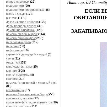
Пятница, 09 Сентябр
в мире животных
(26)
видеоролики
(90)
видеоролики про животных
(45)
ЕСЛИ Е
вторые блюда
(172)
ОБИТАЮЩИЕ
выпечка
(1112)
декор из скрап.наборов
(170)
дары природы десерт
(31)
ЗАКАПЫВАЮТ
домашние животные
(120)
рамочки 'зеленый фон'
(114)
рамочки 'зимний фон'
(255)
интересные фото
(217)
интернет
(58)
информеры
(10)
картинки с движущейся водой
(6)
свечи
(21)
открытки
(358)
кино'мультфильмы
(25)
клипарт
(808)
кнопки переходы
(8)
коллажи
(21)
рамочки 'коричневый и бежевый фон'
(80)
котоматрица
(67)
рамочки 'фон красный и бордо'
(56)
красота и здоровье
(97)
красочные фразы для комментов
(90)
креатив,фантазии
(12)