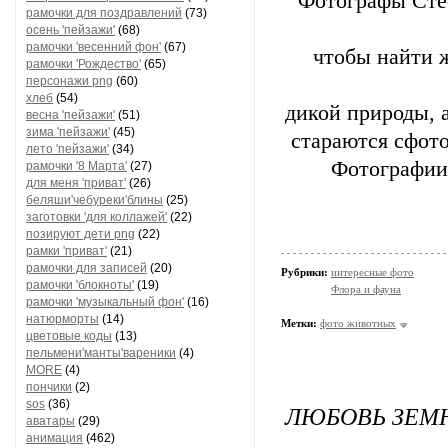
Фотографы Стеф
рамочки для поздравлений
(73)
осень 'пейзажи'
(68)
рамочки 'весенний фон'
(67)
чтобы найти ж
рамочки 'Рождество'
(65)
персонажи png
(60)
хлеб
(54)
дикой природы, 
весна 'пейзажи'
(51)
зима 'пейзажи'
(45)
стараются сфот
лето 'пейзажи'
(34)
Фотографии
рамочки '8 Марта'
(27)
для меня 'приват'
(26)
беляши'чебуреки'блины
(25)
заготовки 'для коллажей'
(22)
позируют дети png
(22)
рамки 'приват'
(21)
рамочки для записей
(20)
Рубрики:
интересные фото
рамочки 'блокноты'
(19)
Флора и фауна
рамочки 'музыкальный фон'
(16)
натюрморты
(14)
Метки:
фото животных
цветовые коды
(13)
пельмени'манты'вареники
(4)
MORE
(4)
пончики
(2)
sos
(36)
ЛЮБОВЬ ЗЕМ
аватары
(29)
анимация
(462)