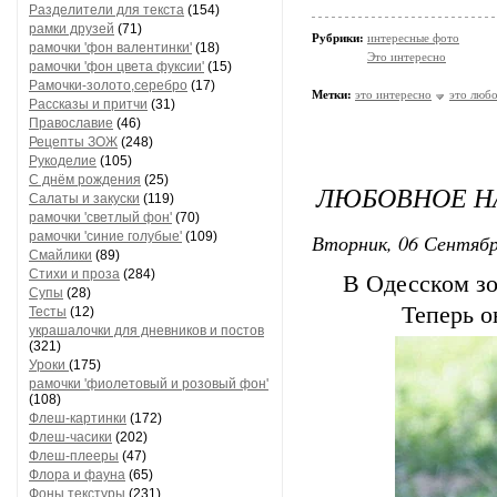
Разделители для текста
(154)
рамки друзей
(71)
Рубрики:
интересные фото
рамочки 'фон валентинки'
(18)
Это интересно
рамочки 'фон цвета фуксии'
(15)
Рамочки-золото,серебро
(17)
Метки:
это интересно
это люб
Рассказы и притчи
(31)
Православие
(46)
Рецепты ЗОЖ
(248)
Рукоделие
(105)
С днём рождения
(25)
ЛЮБОВНОЕ Н
Салаты и закуски
(119)
рамочки 'светлый фон'
(70)
рамочки 'синие голубые'
(109)
Вторник, 06 Сентябр
Смайлики
(89)
Стихи и проза
(284)
В Одесском зо
Супы
(28)
Теперь о
Тесты
(12)
украшалочки для дневников и постов
(321)
Уроки
(175)
рамочки 'фиолетовый и розовый фон'
(108)
Флеш-картинки
(172)
Флеш-часики
(202)
Флеш-плееры
(47)
Флора и фауна
(65)
Фоны текстуры
(231)