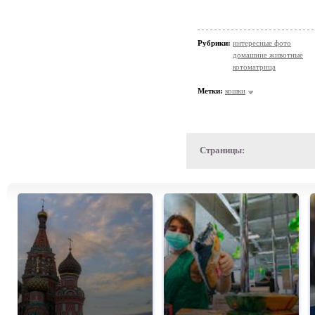
Рубрики:
интересные фото
домашние животные
котоматрица
Метки:
кошки
Страницы: