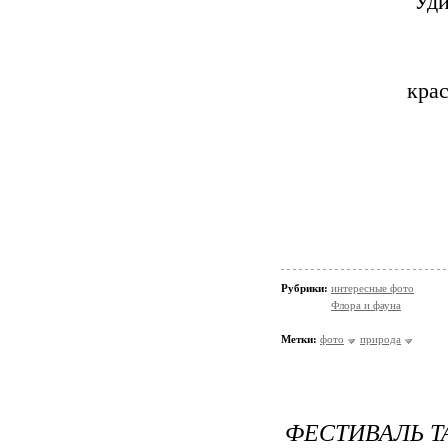
Уди
кра
Рубрики:
интересные фото
Флора и фауна
Метки:
фото
природа
ФЕСТИВАЛЬ Т