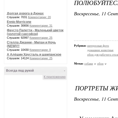
ПОЛЮБУЙТЕСЬ
Воскресенье, 11 Сент
Долгая дорога в Дюнах
Слушали: 7031
Комментарии: 20
Ennio Morricone
Слушали: 30656
Комментарии: 31
Фаусто Папетти - Маленький цветок
(золотой саксофон)
Слушали: 92997
Комментарии: 25
Стелла Джанни - Милан и Ночь
Рубрики:
интересные фото
(NEW)!!!
Слушали: 10430
Комментарии: 8
домашние животные
А Алёшин Хрусталь и шампанское
обои для рабочего стол
Слушали: 14124
Комментарии: 25
Метки:
собаки
обои
Всегда под рукой
-
К приложению
ПОРТРЕТЫ ЖИ
Воскресенье, 11 Сент