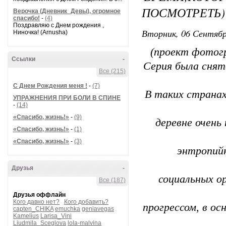
ПОСМОТРЕТЬ)
Верочка (Дневник_Девы), огромное
спасибо!
-
(4)
Поздравляю с Днем рождения ,
Вторник, 06 Сентябр
Ниночка! (Arnusha)
(проект фото
Ссылки
-
Серия была снят
Все (215)
С Днем Рождения меня !
-
(7)
В таких странах
УПРАЖНЕНИЯ ПРИ БОЛИ В СПИНЕ
-
(14)
«Спасибо, жизнь!»
-
(9)
деревне очень
«Спасибо, жизнь!»
-
(1)
«Спасибо, жизнь!»
-
(3)
энтропий
Друзья
-
социальных о
Все (187)
Друзья оффлайн
Кого давно нет?
Кого добавить?
прогрессом, в о
capten_CHIKA
emuchka
geniavegas
Kamelius
Larisa_Vini
Liudmila_Sceglova
lola-malvina