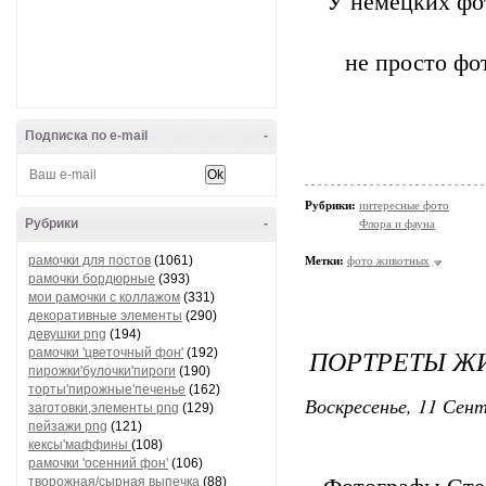
У немецких фо
не просто фо
Подписка по e-mail
-
Рубрики:
интересные фото
Рубрики
-
Флора и фауна
рамочки для постов
(1061)
Метки:
фото животных
рамочки бордюрные
(393)
мои рамочки с коллажом
(331)
декоративные элементы
(290)
девушки png
(194)
ПОРТРЕТЫ ЖИ
рамочки 'цветочный фон'
(192)
пирожки'булочки'пироги
(190)
торты'пирожные'печенье
(162)
Воскресенье, 11 Сент
заготовки,элементы png
(129)
пейзажи png
(121)
кексы'маффины
(108)
рамочки 'осенний фон'
(106)
творожная/сырная выпечка
(88)