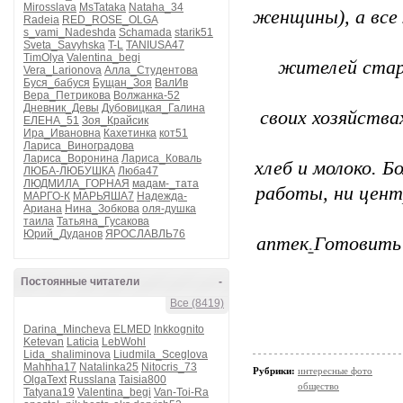
Mirosslava
MsTataka
Nataha_34
женщины), а все
Radeia
RED_ROSE_OLGA
s_vami_Nadeshda
Schamada
starik51
Sveta_Savyhska
T-L
TANIUSA47
TimOlya
Valentina_begi
жителей старш
Vera_Larionova
Алла_Студентова
Буся_бабуся
Бущан_Зоя
ВалИв
Вера_Петрикова
Волжанка-52
Дневник_Девы
Дубовицкая_Галина
своих хозяйства
ЕЛЕНА_51
Зоя_Крайсик
Ира_Ивановна
Кахетинка
кот51
Лариса_Виноградова
Лариса_Воронина
Лариса_Коваль
хлеб и молоко. Б
ЛЮБА-ЛЮБУШКА
Люба47
ЛЮДМИЛА_ГОРНАЯ
мадам-_тата
работы, ни центр
МАРГО-К
МАРЬЯША7
Надежда-
Ариана
Нина_Зобкова
оля-душка
таила
Татьяна_Гусакова
Юрий_Дуданов
ЯРОСЛАВЛЬ76
аптек
.
Готовить 
Постоянные читатели
-
Все (8419)
Darina_Mincheva
ELMED
Inkkognito
Ketevan
Laticia
LebWohl
Lida_shaliminova
Liudmila_Sceglova
Mahhha17
Natalinka25
Nitocris_73
Рубрики:
интересные фото
OlgaText
Russlana
Taisia800
общество
Tatyana19
Valentina_begi
Van-Toi-Ra