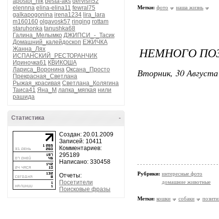
apostol_nik
besta-aks
dervish52
elennna
elina-elina11
fewral75
Метки:
фото
наша жизнь
galkapogonina
irena1234
lira_lara
m160160
olgavosk57
ringing
rottam
staruhonka
tanushka68
Галина_Мелымко
ДЖИПСИ_-_Тасик
Домашний_калейдоскоп
ЕЖИЧКА
НЕМНОГО ПО
Жанна_Лях
ИСПАНСКИЙ_РЕСТОРАНЧИК
Ириночка61
КВИКОША
Лариса_Воронина
Оксана_Просто
Вторник, 30 Августа 
Прекрасная_Светлана
Рыжая_красивая
Светлана_Колягина
Таиса41
Яна_М
лапка_мягкая
нили
рашида
Статистика
-
Создан: 20.01.2009
Записей: 10411
Комментариев:
295189
Написано: 330458
Рубрики:
интересные фото
Отчеты:
Посетители
домашние животные
Поисковые фразы
Метки:
кошки
собаки
позити