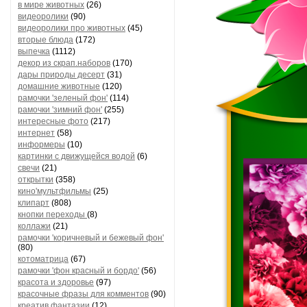
в мире животных
(26)
видеоролики
(90)
видеоролики про животных
(45)
вторые блюда
(172)
выпечка
(1112)
декор из скрап.наборов
(170)
дары природы десерт
(31)
домашние животные
(120)
рамочки 'зеленый фон'
(114)
рамочки 'зимний фон'
(255)
интересные фото
(217)
интернет
(58)
информеры
(10)
картинки с движущейся водой
(6)
свечи
(21)
открытки
(358)
кино'мультфильмы
(25)
клипарт
(808)
кнопки переходы
(8)
коллажи
(21)
рамочки 'коричневый и бежевый фон'
(80)
котоматрица
(67)
рамочки 'фон красный и бордо'
(56)
красота и здоровье
(97)
красочные фразы для комментов
(90)
креатив,фантазии
(12)