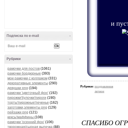
и пус
Подписка по e-mail
-
Рубрики
-
рамочки для постов
(1061)
рамочки бордюрные
(393)
мои рамочки с коллажом
(331)
декоративные элементы
(290)
Рубрики:
поздравления
девушки png
(194)
личное
рамочки 'цветочный фон'
(192)
пирожки'булочки'пироги
(190)
торты'пирожные'печенье
(162)
заготовки,элементы png
(129)
пейзажи png
(121)
кексы'маффины
(108)
СПАСИБО ОГР
рамочки 'осенний фон'
(106)
творожная/сырная выпечка
(88)