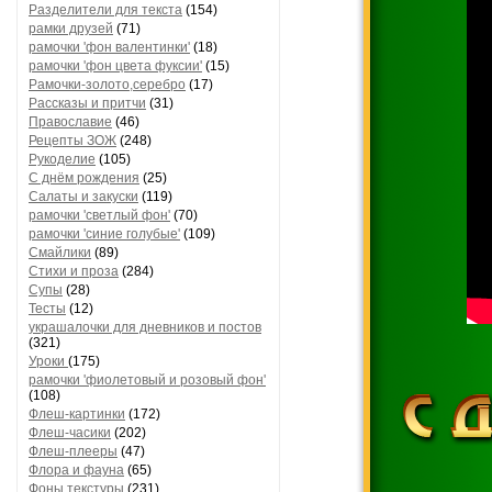
Разделители для текста
(154)
рамки друзей
(71)
рамочки 'фон валентинки'
(18)
рамочки 'фон цвета фуксии'
(15)
Рамочки-золото,серебро
(17)
Рассказы и притчи
(31)
Православие
(46)
Рецепты ЗОЖ
(248)
Рукоделие
(105)
С днём рождения
(25)
Салаты и закуски
(119)
рамочки 'светлый фон'
(70)
рамочки 'синие голубые'
(109)
Смайлики
(89)
Стихи и проза
(284)
Супы
(28)
Тесты
(12)
украшалочки для дневников и постов
(321)
Уроки
(175)
рамочки 'фиолетовый и розовый фон'
(108)
Флеш-картинки
(172)
Флеш-часики
(202)
Флеш-плееры
(47)
Флора и фауна
(65)
Фоны текстуры
(231)