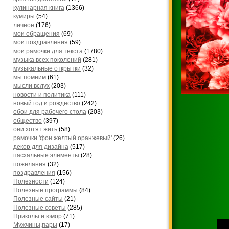
кулинарная книга
(1366)
кумиры
(54)
личное
(176)
мои обращения
(69)
мои поздравления
(59)
мои рамочки для текста
(1780)
музыка всех поколений
(281)
музыкальные открытки
(32)
мы помним
(61)
мысли вслух
(203)
новости и политика
(111)
новый год и рождество
(242)
обои для рабочего стола
(203)
общество
(397)
они хотят жить
(58)
рамочки 'фон желтый оранжевый'
(26)
декор для дизайна
(517)
пасхальные элементы
(28)
пожелания
(32)
поздравления
(156)
Полезности
(124)
Полезные программы
(84)
Полезные сайты
(21)
Полезные советы
(285)
Приколы и юмор
(71)
Мужчины,пары
(17)