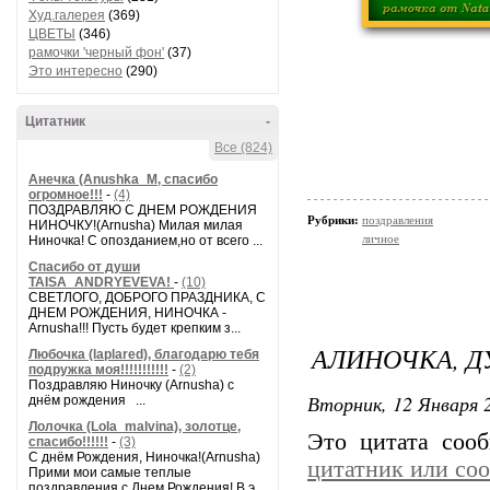
Худ.галерея
(369)
ЦВЕТЫ
(346)
рамочки 'черный фон'
(37)
Это интересно
(290)
Цитатник
-
Все (824)
Анечка (Anushka_M, спасибо
огромное!!!
-
(4)
ПОЗДРАВЛЯЮ С ДНЕМ РОЖДЕНИЯ
Рубрики:
поздравления
НИНОЧКУ!(Arnusha) Милая милая
личное
Ниночка! С опозданием,но от всего ...
Спасибо от души
TAISA_ANDRYEVEVA!
-
(10)
СВЕТЛОГО, ДОБРОГО ПРАЗДНИКА, С
ДНЕМ РОЖДЕНИЯ, НИНОЧКА -
Arnusha!!! Пусть будет крепким з...
АЛИНОЧКА, Д
Любочка (laplared), благодарю тебя
подружка моя!!!!!!!!!!!
-
(2)
Поздравляю Ниночку (Arnusha) с
Вторник, 12 Января 2
днём рождения ...
Лолочка (Lola_malvina), золотце,
Это цитата со
спасибо!!!!!!
-
(3)
С днём Рождения, Ниночка!(Аrnusha)
цитатник или со
Прими мои самые теплые
поздравления с Днем Рождения! В э...