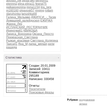
apostol_nik
besta-aks
dervish52
elennna
elina-elina11
fewral75
galkapogonina
irena1234
lira_lara
m160160
olgavosk57
ringing
rottam
staruhonka
tanushka68
Галина_Мелымко
ДЖИПСИ_-_Тасик
Домашний_калейдоскоп
ЕЖИЧКА
Жанна_Лях
ИСПАНСКИЙ_РЕСТОРАНЧИК
Ириночка61
КВИКОША
Лариса_Воронина
Оксана_Просто
Прекрасная_Светлана
Рыжая_красивая
Светлана_Колягина
Таиса41
Яна_М
лапка_мягкая
нили
рашида
Статистика
-
Создан: 20.01.2009
Записей: 10411
Комментариев:
295189
Написано: 330458
Отчеты:
Посетители
Поисковые фразы
Рубрики:
поздравления
личное