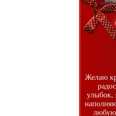
Желаю кр
радос
улыбок, 
наполняю
любую 