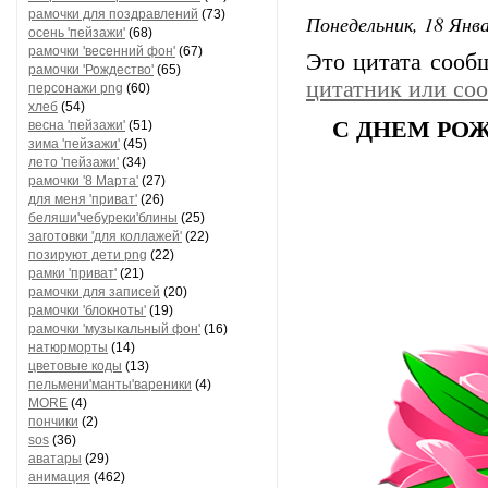
рамочки для поздравлений
(73)
Понедельник, 18 Янва
осень 'пейзажи'
(68)
рамочки 'весенний фон'
(67)
Это цитата соо
рамочки 'Рождество'
(65)
цитатник или со
персонажи png
(60)
хлеб
(54)
С ДНЕМ РОЖ
весна 'пейзажи'
(51)
зима 'пейзажи'
(45)
лето 'пейзажи'
(34)
рамочки '8 Марта'
(27)
для меня 'приват'
(26)
беляши'чебуреки'блины
(25)
заготовки 'для коллажей'
(22)
позируют дети png
(22)
рамки 'приват'
(21)
рамочки для записей
(20)
рамочки 'блокноты'
(19)
рамочки 'музыкальный фон'
(16)
натюрморты
(14)
цветовые коды
(13)
пельмени'манты'вареники
(4)
MORE
(4)
пончики
(2)
sos
(36)
аватары
(29)
анимация
(462)