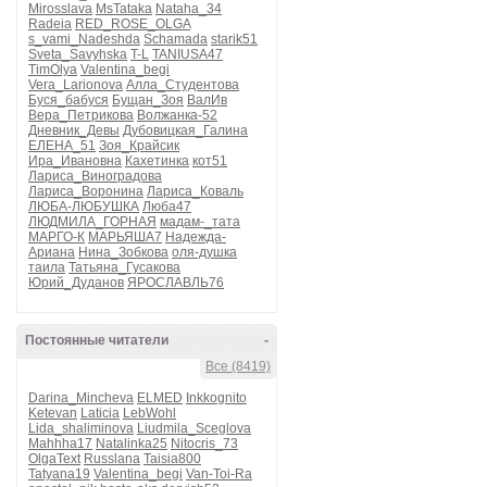
Mirosslava
MsTataka
Nataha_34
Radeia
RED_ROSE_OLGA
s_vami_Nadeshda
Schamada
starik51
Sveta_Savyhska
T-L
TANIUSA47
TimOlya
Valentina_begi
Vera_Larionova
Алла_Студентова
Буся_бабуся
Бущан_Зоя
ВалИв
Вера_Петрикова
Волжанка-52
Дневник_Девы
Дубовицкая_Галина
ЕЛЕНА_51
Зоя_Крайсик
Ира_Ивановна
Кахетинка
кот51
Лариса_Виноградова
Лариса_Воронина
Лариса_Коваль
ЛЮБА-ЛЮБУШКА
Люба47
ЛЮДМИЛА_ГОРНАЯ
мадам-_тата
МАРГО-К
МАРЬЯША7
Надежда-
Ариана
Нина_Зобкова
оля-душка
таила
Татьяна_Гусакова
Юрий_Дуданов
ЯРОСЛАВЛЬ76
Постоянные читатели
-
Все (8419)
Darina_Mincheva
ELMED
Inkkognito
Ketevan
Laticia
LebWohl
Lida_shaliminova
Liudmila_Sceglova
Mahhha17
Natalinka25
Nitocris_73
OlgaText
Russlana
Taisia800
Tatyana19
Valentina_begi
Van-Toi-Ra