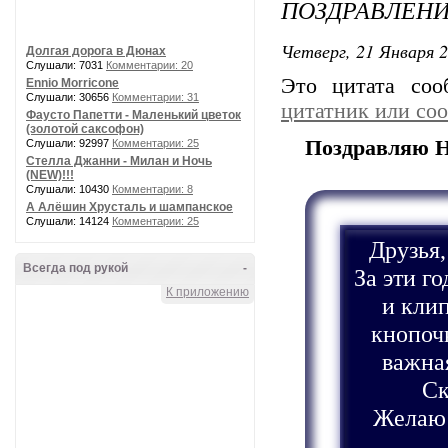
ПОЗДРАВЛЕНИ
Четверг, 21 Января 2
Долгая дорога в Дюнах
Слушали: 7031
Комментарии: 20
Это цитата со
Ennio Morricone
Слушали: 30656
Комментарии: 31
цитатник или со
Фаусто Папетти - Маленький цветок
(золотой саксофон)
Поздравляю Ни
Слушали: 92997
Комментарии: 25
Стелла Джанни - Милан и Ночь
(NEW)!!!
Слушали: 10430
Комментарии: 8
А Алёшин Хрусталь и шампанское
Слушали: 14124
Комментарии: 25
Друзья,
Всегда под рукой
-
За эти г
К приложению
и кли
кнопочк
важна
Ск
Желаю 