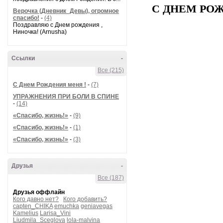
С ДНЕМ РОЖ
Верочка (Дневник_Девы), огромное
спасибо!
-
(4)
Поздравляю с Днем рождения ,
Ниночка! (Arnusha)
Ссылки
-
Все (215)
С Днем Рождения меня !
-
(7)
УПРАЖНЕНИЯ ПРИ БОЛИ В СПИНЕ
-
(14)
«Спасибо, жизнь!»
-
(9)
«Спасибо, жизнь!»
-
(1)
«Спасибо, жизнь!»
-
(3)
Друзья
-
Все (187)
Друзья оффлайн
Кого давно нет?
Кого добавить?
capten_CHIKA
emuchka
geniavegas
Kamelius
Larisa_Vini
Liudmila_Sceglova
lola-malvina