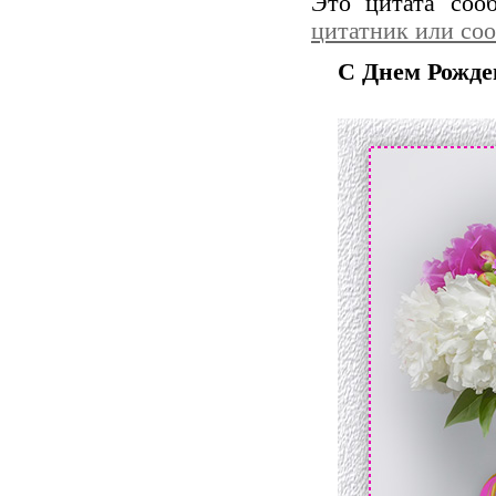
Это цитата со
цитатник или со
С Днем Рожден