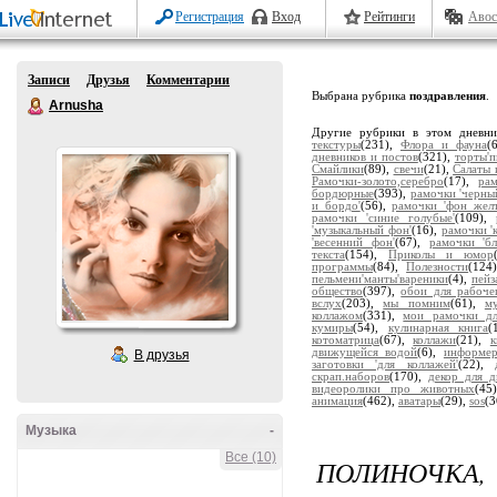
Регистрация
Вход
Рейтинги
Авос
Записи
Друзья
Комментарии
Выбрана рубрика
поздравления
.
Arnusha
Другие рубрики в этом дневн
текстуры
(231),
Флора и фауна
(
дневников и постов
(321),
торты'
Смайлики
(89),
свечи
(21),
Салаты 
Рамочки-золото,серебро
(17),
ра
бордюрные
(393),
рамочки 'черны
и бордо'
(56),
рамочки 'фон жел
рамочки 'синие голубые'
(109),
'музыкальный фон'
(16),
рамочки '
'весенний фон'
(67),
рамочки 'бл
текста
(154),
Приколы и юмор
программы
(84),
Полезности
(124
пельмени'манты'вареники
(4),
пейз
общество
(397),
обои для рабоче
вслух
(203),
мы помним
(61),
м
коллажом
(331),
мои рамочки дл
кумиры
(54),
кулинарная книга
(
котоматрица
(67),
коллажи
(21),
движущейся водой
(6),
информе
В друзья
заготовки 'для коллажей'
(22),
скрап.наборов
(170),
декор для д
видеоролики про животных
(45
анимация
(462),
аватары
(29),
sos
(3
Музыка
-
Все (10)
ПОЛИНОЧК