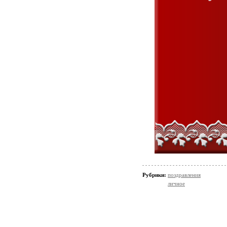
Рубрики:
поздравления
личное