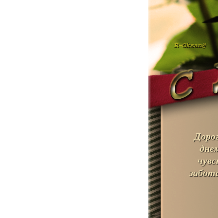
Дорог
днем
чувс
забота