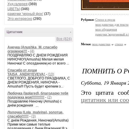
Худ.галерея
(369)
ЦВЕТЫ
(346)
рамочки 'черный фон'
(37)
Это интересно
(290)
Рубрики:
Стихи и проза
мои рамочки для текста
мои обращения
Цитатник
-
рамочки 'коричневый и
Все (824)
Метки:
мои рамочки
стихи
Анечка (Anushka_M, спасибо
огромное!!!
-
(4)
ПОЗДРАВЛЯЮ С ДНЕМ РОЖДЕНИЯ
НИНОЧКУ!(Arnusha) Милая милая
Ниночка! С опозданием,но от всего ...
ПОМНИТЬ О Р
Спасибо от души
TAISA_ANDRYEVEVA!
-
(10)
СВЕТЛОГО, ДОБРОГО ПРАЗДНИКА, С
Суббота, 19 Января 2
ДНЕМ РОЖДЕНИЯ, НИНОЧКА -
Arnusha!!! Пусть будет крепким з...
Это цитата со
Любочка (laplared), благодарю тебя
подружка моя!!!!!!!!!!!
-
(2)
цитатник или со
Поздравляю Ниночку (Arnusha) с
днём рождения ...
Лолочка (Lola_malvina), золотце,
спасибо!!!!!!
-
(3)
С днём Рождения, Ниночка!(Аrnusha)
Прими мои самые теплые
поздравления с Днем Рождения! В э...