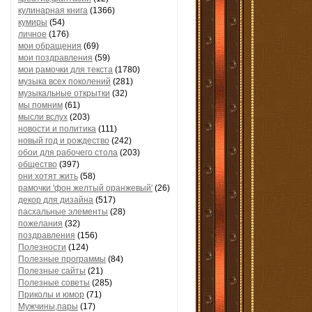
кулинарная книга
(1366)
кумиры
(54)
личное
(176)
мои обращения
(69)
мои поздравления
(59)
мои рамочки для текста
(1780)
музыка всех поколений
(281)
музыкальные открытки
(32)
мы помним
(61)
мысли вслух
(203)
новости и политика
(111)
новый год и рождество
(242)
обои для рабочего стола
(203)
общество
(397)
они хотят жить
(58)
рамочки 'фон желтый оранжевый'
(26)
декор для дизайна
(517)
пасхальные элементы
(28)
пожелания
(32)
поздравления
(156)
Полезности
(124)
Полезные программы
(84)
Полезные сайты
(21)
Полезные советы
(285)
Приколы и юмор
(71)
Мужчины,пары
(17)