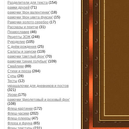
Разделители для текста
(154)
рамки друзей
(71)
рамочки 'фон валентинки'
(18)
рамочки 'фон цвета фуксии'
(15)
Рамочки-золото,серебро
(17)
Рассказы и притчи
(31)
Православие
(46)
Рецепты ЗОЖ
(248)
Рукоделие
(105)
С днём рождения
(25)
Салаты и закуски
(119)
рамочки 'светлый фон'
(70)
рамочки 'синие голубые'
(109)
Смайлики
(89)
Стихи и проза
(284)
Супы
(28)
Тесты
(12)
украшалочки для дневников и постов
(321)
Уроки
(175)
рамочки 'фиолетовый и розовый фон'
(108)
Флеш-картинки
(172)
Флеш-часики
(202)
Флеш-плееры
(47)
Флора и фауна
(65)
Фоны текстуры
(231)