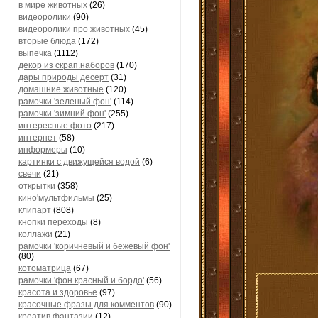
в мире животных
(26)
видеоролики
(90)
видеоролики про животных
(45)
вторые блюда
(172)
выпечка
(1112)
декор из скрап.наборов
(170)
дары природы десерт
(31)
домашние животные
(120)
рамочки 'зеленый фон'
(114)
рамочки 'зимний фон'
(255)
интересные фото
(217)
интернет
(58)
информеры
(10)
картинки с движущейся водой
(6)
свечи
(21)
открытки
(358)
кино'мультфильмы
(25)
клипарт
(808)
кнопки переходы
(8)
коллажи
(21)
рамочки 'коричневый и бежевый фон'
(80)
котоматрица
(67)
рамочки 'фон красный и бордо'
(56)
красота и здоровье
(97)
красочные фразы для комментов
(90)
креатив,фантазии
(12)