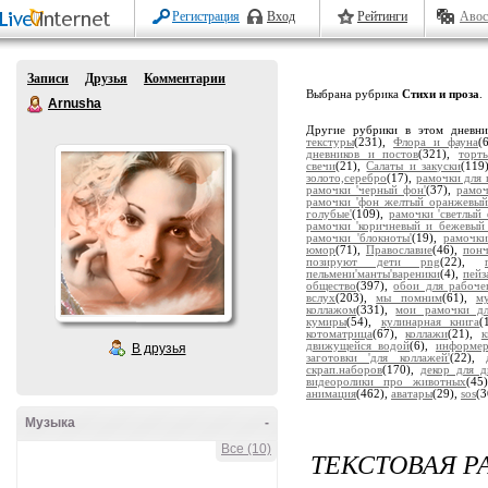
Регистрация
Вход
Рейтинги
Авос
Записи
Друзья
Комментарии
Выбрана рубрика
Стихи и проза
.
Arnusha
Другие рубрики в этом дневн
текстуры
(231),
Флора и фауна
(
дневников и постов
(321),
торт
свечи
(21),
Салаты и закуски
(119
золото,серебро
(17),
рамочки для 
рамочки 'черный фон'
(37),
рамоч
рамочки 'фон желтый оранжевый
голубые'
(109),
рамочки 'светлый 
рамочки 'коричневый и бежевый
рамочки 'блокноты'
(19),
рамочки
юмор
(71),
Православие
(46),
пон
позируют дети png
(22),
пельмени'манты'вареники
(4),
пейз
общество
(397),
обои для рабоче
вслух
(203),
мы помним
(61),
м
коллажом
(331),
мои рамочки дл
кумиры
(54),
кулинарная книга
(
котоматрица
(67),
коллажи
(21),
движущейся водой
(6),
информе
В друзья
заготовки 'для коллажей'
(22),
скрап.наборов
(170),
декор для д
видеоролики про животных
(45
анимация
(462),
аватары
(29),
sos
(3
Музыка
-
Все (10)
ТЕКСТОВАЯ Р