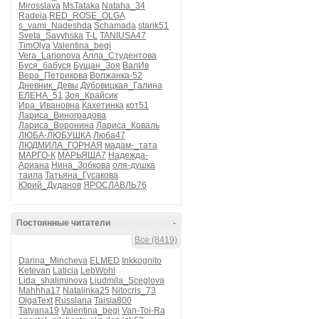
Mirosslava
MsTataka
Nataha_34
Radeia
RED_ROSE_OLGA
Гос
s_vami_Nadeshda
Schamada
starik51
Sveta_Savyhska
T-L
TANIUSA47
TimOlya
Valentina_begi
Vera_Larionova
Алла_Студентова
Буся_бабуся
Бущан_Зоя
ВалИв
Вера_Петрикова
Волжанка-52
Дневник_Девы
Дубовицкая_Галина
И 
ЕЛЕНА_51
Зоя_Крайсик
Ира_Ивановна
Кахетинка
кот51
Лариса_Виноградова
Лариса_Воронина
Лариса_Коваль
Жи
ЛЮБА-ЛЮБУШКА
Люба47
ЛЮДМИЛА_ГОРНАЯ
мадам-_тата
Н
МАРГО-К
МАРЬЯША7
Надежда-
Ариана
Нина_Зобкова
оля-душка
таила
Татьяна_Гусакова
Юрий_Дуданов
ЯРОСЛАВЛЬ76
И
Постоянные читатели
-
Чт
Все (8419)
Вс
Darina_Mincheva
ELMED
Inkkognito
Жи
Ketevan
Laticia
LebWohl
Lida_shaliminova
Liudmila_Sceglova
Mahhha17
Natalinka25
Nitocris_73
OlgaText
Russlana
Taisia800
Tatyana19
Valentina_begi
Van-Toi-Ra