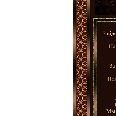
Зайд
На
За
Пок
Мы 