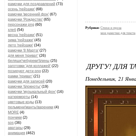
рамочки для поздравлений
(73)
осень 'пейзажи'
(68)
рамочки 'весенний фон'
(67)
рамочки 'Рождество'
(65)
персонажи png
(60)
Рубрики:
Стихи и проза
хлеб
(54)
мои рамочки для текста
весна 'пейзажи'
(51)
зима 'пейзажи'
(45)
лето 'пейзажи'
(34)
рамочки '8 Марта'
(27)
для меня 'приват'
(26)
беляши'чебуреки'блины
(25)
ДРУГУ! ДЛЯ 
заготовки 'для коллажей'
(22)
позируют дети png
(22)
рамки 'приват'
(21)
Понедельник, 21 Янва
рамочки для записей
(20)
рамочки 'блокноты'
(19)
рамочки 'музыкальный фон'
(16)
натюрморты
(14)
цветовые коды
(13)
пельмени'манты'вареники
(4)
MORE
(4)
пончики
(2)
sos
(36)
аватары
(29)
анимация
(462)