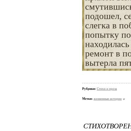
смутившись
подошел, с
слегка в по
попытку по
находилась 
ремонт в по
вытерла пя
Рубрики:
Стихи и проза
Метки:
жизненные истории
СТИХОТВОРЕН