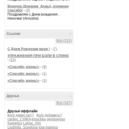
Верочка (Дневник_Девы), огромное
спасибо!
-
(4)
Поздравляю с Днем рождения ,
Ниночка! (Arnusha)
С
Выр
Ссылки
-
Все (215)
М
С Днем Рождения меня !
-
(7)
УПРАЖНЕНИЯ ПРИ БОЛИ В СПИНЕ
-
(14)
И с 
«Спасибо, жизнь!»
-
(9)
Го
«Спасибо, жизнь!»
-
(1)
«Спасибо, жизнь!»
-
(3)
Друзья
-
Все (187)
Друзья оффлайн
Кого давно нет?
Кого добавить?
capten_CHIKA
emuchka
geniavegas
Kamelius
Larisa_Vini
Liudmila_Sceglova
lola-malvina