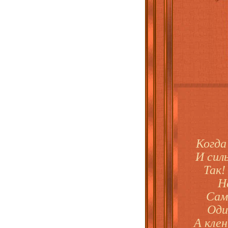
Когда
И сил
Так!
Н
Сам
Оди
А клен