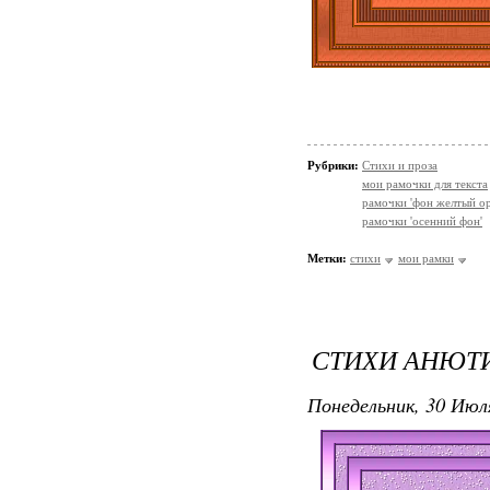
Рубрики:
Стихи и проза
мои рамочки для текста
рамочки 'фон желтый о
рамочки 'осенний фон'
Метки:
стихи
мои рамки
СТИХИ АНЮТ
Понедельник, 30 Июля