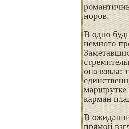
романтичны
норов.
В одно будн
немного пр
Заметавшис
стремительн
она взяла: 
единственн
маршрутке 
карман пла
В ожидании
прямой взг