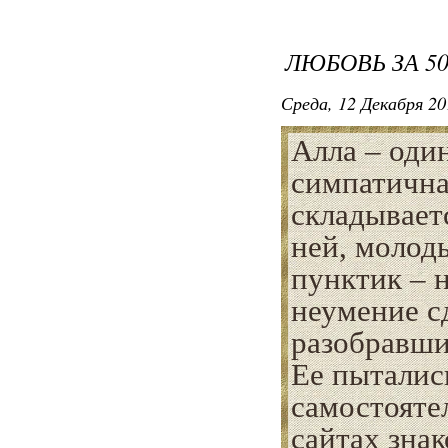
ЛЮБОВЬ ЗА 5
Среда, 12 Декабря 20
Алла – оди
симпатичная
складывает
ней, молоды
пунктик – 
неумение с
разобравши
Ее пыталис
самостояте
сайтах зна