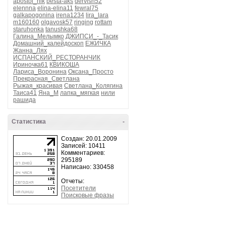
apostol_nik
besta-aks
dervish52
...
elennna
elina-elina11
fewral75
galkapogonina
irena1234
lira_lara
m160160
olgavosk57
ringing
rottam
Что
staruhonka
tanushka68
Галина_Мелымко
ДЖИПСИ_-_Тасик
Домашний_калейдоскоп
ЕЖИЧКА
Жанна_Лях
Плач
ИСПАНСКИЙ_РЕСТОРАНЧИК
Ириночка61
КВИКОША
Н
Лариса_Воронина
Оксана_Просто
Прекрасная_Светлана
Помн
Рыжая_красивая
Светлана_Колягина
Он
Таиса41
Яна_М
лапка_мягкая
нили
рашида
Н
Статистика
-
Сб
Создан: 20.01.2009
Р
Записей: 10411
Комментариев:
Зд
295189
Написано: 330458
Пл
Отчеты:
Посетители
Поисковые фразы
Ма