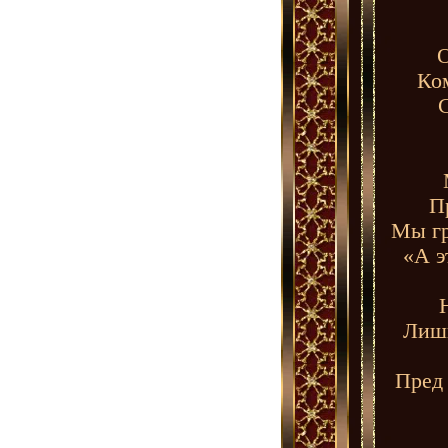
О
Ком
П
Мы гр
«А э
Лишь
Пред 