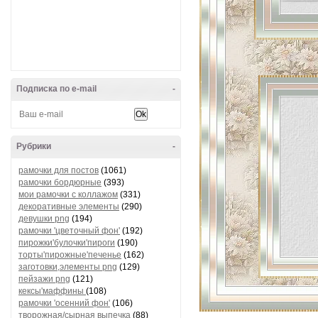
Подписка по e-mail
-
Рубрики
-
рамочки для постов
(1061)
рамочки бордюрные
(393)
мои рамочки с коллажом
(331)
декоративные элементы
(290)
девушки png
(194)
рамочки 'цветочный фон'
(192)
пирожки'булочки'пироги
(190)
торты'пирожные'печенье
(162)
заготовки,элементы png
(129)
пейзажи png
(121)
кексы'маффины
(108)
рамочки 'осенний фон'
(106)
творожная/сырная выпечка
(88)