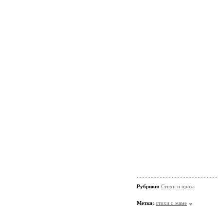
Рубрики:
Стихи и проза
Метки:
стихи о маме