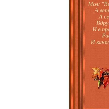
Мол: "Ве
А вет
А се
Вдру
И в пр
Ра
И канет