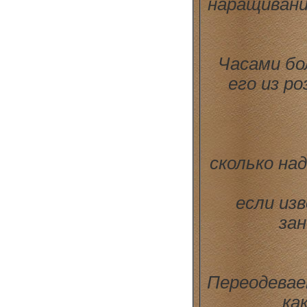
наращивани
Часами бо
его из р
сколько на
если из
за
Переодевае
ка