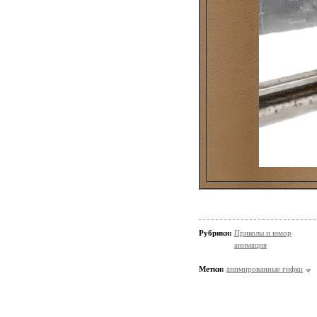
Рубрики:
Приколы и юмор
анимация
Метки:
анимированные гифки