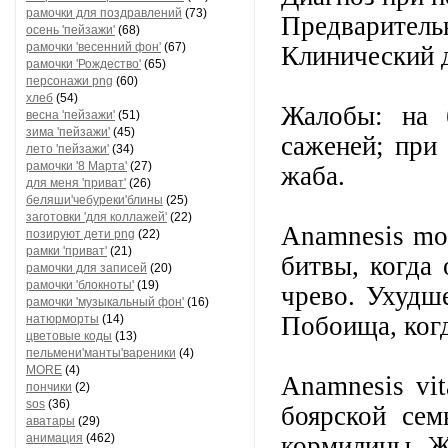
рамочки для поздравлений
(73)
Предварительн
осень 'пейзажи'
(68)
рамочки 'весенний фон'
(67)
Клинический д
рамочки 'Рождество'
(65)
персонажи png
(60)
хлеб
(54)
Жалобы: на 
весна 'пейзажи'
(51)
зима 'пейзажи'
(45)
саженей; при 
лето 'пейзажи'
(34)
рамочки '8 Марта'
(27)
жаба.
для меня 'приват'
(26)
беляши'чебуреки'блины
(25)
заготовки 'для коллажей'
(22)
Anamnesis mor
позируют дети png
(22)
рамки 'приват'
(21)
битвы, когда
рамочки для записей
(20)
рамочки 'блокноты'
(19)
чрево. Ухудш
рамочки 'музыкальный фон'
(16)
Побоища, когд
натюрморты
(14)
цветовые коды
(13)
пельмени'манты'вареники
(4)
MORE
(4)
Аnamnesis vi
пончики
(2)
sos
(36)
боярской сем
аватары
(29)
анимация
(462)
кормилицы. Ж