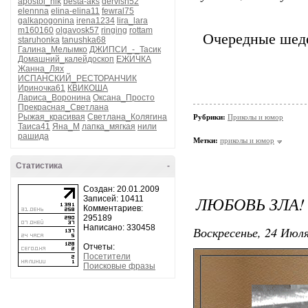
apostol_nik
besta-aks
dervish52
elennna
elina-elina11
fewral75
galkapogonina
irena1234
lira_lara
m160160
olgavosk57
ringing
rottam
Очередные шеде
staruhonka
tanushka68
Галина_Мелымко
ДЖИПСИ_-_Тасик
Домашний_калейдоскоп
ЕЖИЧКА
Жанна_Лях
ИСПАНСКИЙ_РЕСТОРАНЧИК
Ириночка61
КВИКОША
Лариса_Воронина
Оксана_Просто
Прекрасная_Светлана
Рыжая_красивая
Светлана_Колягина
Рубрики:
Приколы и юмор
Таиса41
Яна_М
лапка_мягкая
нили
рашида
Метки:
приколы и юмор
Статистика
-
Создан: 20.01.2009
ЛЮБОВЬ ЗЛА!
Записей: 10411
Комментариев:
295189
Написано: 330458
Воскресенье, 24 Июля
Отчеты:
Посетители
Поисковые фразы