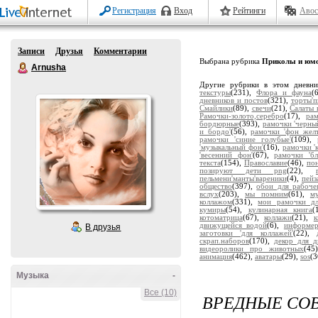
Регистрация
Вход
Рейтинги
Авос
Записи
Друзья
Комментарии
Выбрана рубрика
Приколы и юм
Arnusha
Другие рубрики в этом дневн
текстуры
(231),
Флора и фауна
(
дневников и постов
(321),
торты'
Смайлики
(89),
свечи
(21),
Салаты 
Рамочки-золото,серебро
(17),
ра
бордюрные
(393),
рамочки 'черны
и бордо'
(56),
рамочки 'фон жел
рамочки 'синие голубые'
(109),
'музыкальный фон'
(16),
рамочки '
'весенний фон'
(67),
рамочки 'бл
текста
(154),
Православие
(46),
по
позируют дети png
(22),
пельмени'манты'вареники
(4),
пейз
общество
(397),
обои для рабоче
вслух
(203),
мы помним
(61),
м
коллажом
(331),
мои рамочки дл
кумиры
(54),
кулинарная книга
(
котоматрица
(67),
коллажи
(21),
движущейся водой
(6),
информе
В друзья
заготовки 'для коллажей'
(22),
скрап.наборов
(170),
декор для д
видеоролики про животных
(45
анимация
(462),
аватары
(29),
sos
(3
Музыка
-
Все (10)
ВРЕДНЫЕ СОВ