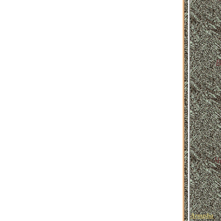
В
Ч
Arnusha