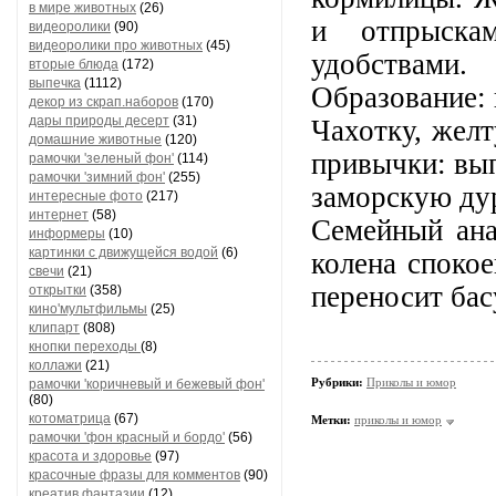
в мире животных
(26)
и отпрыска
видеоролики
(90)
видеоролики про животных
(45)
удобствами
вторые блюда
(172)
выпечка
(1112)
Образование: 
декор из скрап.наборов
(170)
дары природы десерт
(31)
Чахотку, желт
домашние животные
(120)
привычки: вып
рамочки 'зеленый фон'
(114)
рамочки 'зимний фон'
(255)
заморскую ду
интересные фото
(217)
интернет
(58)
Семейный ана
информеры
(10)
картинки с движущейся водой
(6)
колена спокое
свечи
(21)
переносит бас
открытки
(358)
кино'мультфильмы
(25)
клипарт
(808)
кнопки переходы
(8)
коллажи
(21)
Рубрики:
Приколы и юмор
рамочки 'коричневый и бежевый фон'
(80)
котоматрица
(67)
Метки:
приколы и юмор
рамочки 'фон красный и бордо'
(56)
красота и здоровье
(97)
красочные фразы для комментов
(90)
креатив,фантазии
(12)