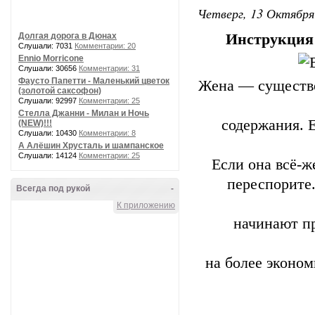
Четверг, 13 Октября
Долгая дорога в Дюнах
Инструкция
Слушали: 7031
Комментарии: 20
Ennio Morricone
Слушали: 30656
Комментарии: 31
Фаусто Папетти - Маленький цветок
Жена — существо
(золотой саксофон)
Слушали: 92997
Комментарии: 25
Стелла Джанни - Милан и Ночь
содержания. Е
(NEW)!!!
Слушали: 10430
Комментарии: 8
А Алёшин Хрусталь и шампанское
Слушали: 14124
Комментарии: 25
Если она всё-ж
переспорите.
Всегда под рукой
-
К приложению
начинают п
на более эконом