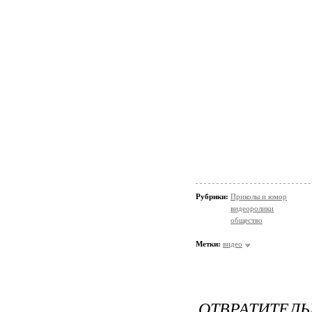
Рубрики:
Приколы и юмор
видеоролики
общество
Метки:
видео
ОТВРАТИТЕ