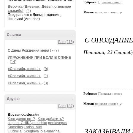
Рубрики:
Приколы и юмор
Верочка (Дневник_Девы), огромное
спасибо!
-
(4)
Метки:
приколы и юмор
Поздравляю с Днем рождения ,
Ниночка! (Arnusha)
Ссылки
-
С ОПОЗДАНИЕМ
Все (215)
Пятница, 23 Сентябр
С Днем Рождения меня !
-
(7)
УПРАЖНЕНИЯ ПРИ БОЛИ В СПИНЕ
-
(14)
«Спасибо, жизнь!»
-
(9)
«Спасибо, жизнь!»
-
(1)
«Спасибо, жизнь!»
-
(3)
Рубрики:
Приколы и юмор
Друзья
-
Метки:
приколы и юмор
Все (187)
Друзья оффлайн
Кого давно нет?
Кого добавить?
capten_CHIKA
emuchka
geniavegas
Kamelius
Larisa_Vini
ЗАКАЗЫВАЛИ П
Liudmila_Sceglova
lola-malvina