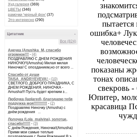
знакомитс
Худ.галерея
(369)
ЦВЕТЫ
(346)
подсматрив
рамочки 'черный фон'
(37)
Это интересно
(290)
пытается 
ошибка+ Луки
Цитатник
-
человечес
Все (824)
возможнос
Анечка (Anushka_M, спасибо
огромное!!!
-
(4)
человеческ
ПОЗДРАВЛЯЮ С ДНЕМ РОЖДЕНИЯ
НИНОЧКУ!(Arnusha) Милая милая
Ниночка! С опозданием,но от всего ...
показаны жр
Спасибо от души
тонах описа
TAISA_ANDRYEVEVA!
-
(10)
СВЕТЛОГО, ДОБРОГО ПРАЗДНИКА, С
свекровь 
ДНЕМ РОЖДЕНИЯ, НИНОЧКА -
Arnusha!!! Пусть будет крепким з...
Юпитер, моло
Любочка (laplared), благодарю тебя
подружка моя!!!!!!!!!!!
-
(2)
красавица Пс
Поздравляю Ниночку (Arnusha) с
днём рождения ...
чужд
Лолочка (Lola_malvina), золотце,
спасибо!!!!!!
-
(3)
С днём Рождения, Ниночка!(Аrnusha)
Прими мои самые теплые
поздравления с Днем Рождения! В э...