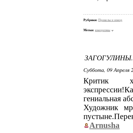
Рубрики:
Приколы и юмор
Метки:
юморизмы
ЗАГОГУЛИНЫ..
Суббота, 09 Апреля 2
Критик худ
экспрессии!
гениальная аб
Художник мра
пустыне.Перев
Arnusha