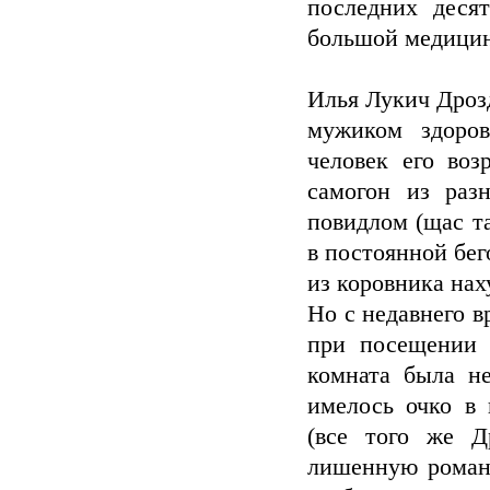
последних деся
большой медицин
Илья Лукич Дрозд
мужиком здоров
человек его во
самогон из раз
повидлом (щас т
в постоянной бег
из коровника нах
Но с недавнего в
при посещении 
комната была не
имелось очко в 
(все того же Д
лишенную романт