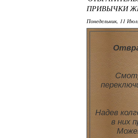
ПРИВЫЧКИ 
Понедельник, 11 Июля
Отвр
Смотр
переключ
Надев кол
в них 
Может