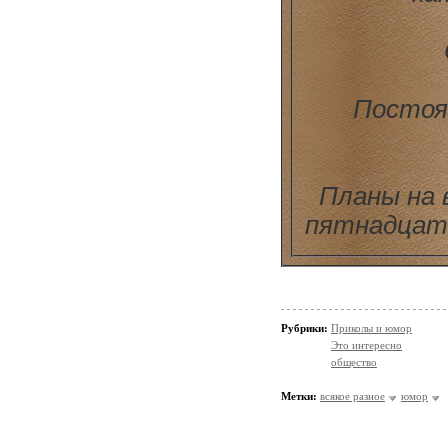
Постоя
Планы на 
пятнадцать
Рубрики:
Приколы и юмор
Это интересно
общество
Метки:
всякое разное
юмор