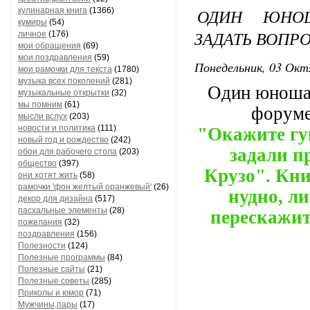
ОДИН ЮНО
кулинарная книга
(1366)
кумиры
(54)
ЗАДАТЬ ВОПР
личное
(176)
мои обращения
(69)
мои поздравления
(59)
Понедельник, 03 Окт
мои рамочки для текста
(1780)
музыка всех поколений
(281)
Один юноша 
музыкальные открытки
(32)
мы помним
(61)
форуме.
мысли вслух
(203)
новости и политика
(111)
"Окажите гу
новый год и рождество
(242)
задали п
обои для рабочего стола
(203)
общество
(397)
Крузо". Кни
они хотят жить
(58)
рамочки 'фон желтый оранжевый'
(26)
нудно, ли
декор для дизайна
(517)
пасхальные элементы
(28)
перескажит
пожелания
(32)
поздравления
(156)
Полезности
(124)
Полезные программы
(84)
Полезные сайты
(21)
Полезные советы
(285)
Приколы и юмор
(71)
Мужчины,пары
(17)