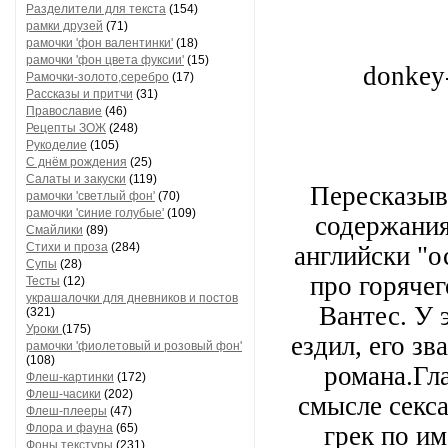
Разделители для текста
(154)
рамки друзей
(71)
рамочки 'фон валентинки'
(18)
рамочки 'фон цвета фуксии'
(15)
donkey-
Рамочки-золото,серебро
(17)
Рассказы и притчи
(31)
Православие
(46)
Рецепты ЗОЖ
(248)
Рукоделие
(105)
С днём рождения
(25)
Салаты и закуски
(119)
Пересказыв
рамочки 'светлый фон'
(70)
рамочки 'синие голубые'
(109)
содержания
Смайлики
(89)
Стихи и проза
(284)
английски "ос
Супы
(28)
про горячег
Тесты
(12)
украшалочки для дневников и постов
Вантес. У 
(321)
Уроки
(175)
ездил, его з
рамочки 'фиолетовый и розовый фон'
(108)
романа.Гла
Флеш-картинки
(172)
Флеш-часики
(202)
смысле секс
Флеш-плееры
(47)
Флора и фауна
(65)
грек по и
Фоны текстуры
(231)