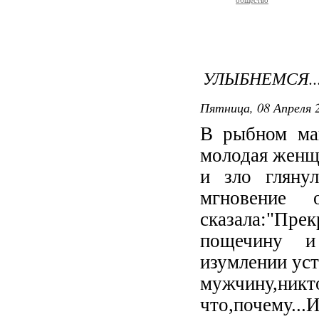
общество
УЛЫБНЕМСЯ..
Пятница, 08 Апреля 2
В рыбном маг
молодая женщи
и зло глянул
мгновение 
сказала:"Пре
пощечину и
изумлении уст
мужчину,ни
что,почему..