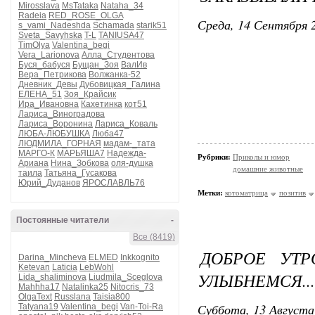
Mirosslava
MsTataka
Nataha_34
Radeia
RED_ROSE_OLGA
Среда, 14 Сентября 2
s_vami_Nadeshda
Schamada
starik51
Sveta_Savyhska
T-L
TANIUSA47
TimOlya
Valentina_begi
Vera_Larionova
Алла_Студентова
Буся_бабуся
Бущан_Зоя
ВалИв
Вера_Петрикова
Волжанка-52
Дневник_Девы
Дубовицкая_Галина
ЕЛЕНА_51
Зоя_Крайсик
Ира_Ивановна
Кахетинка
кот51
Лариса_Виноградова
Лариса_Воронина
Лариса_Коваль
ЛЮБА-ЛЮБУШКА
Люба47
ЛЮДМИЛА_ГОРНАЯ
мадам-_тата
МАРГО-К
МАРЬЯША7
Надежда-
Рубрики:
Приколы и юмор
Ариана
Нина_Зобкова
оля-душка
домашние животные
таила
Татьяна_Гусакова
Юрий_Дуданов
ЯРОСЛАВЛЬ76
Метки:
котоматрица
позитив
Постоянные читатели
-
Все (8419)
ДОБРОЕ УТР
Darina_Mincheva
ELMED
Inkkognito
Ketevan
Laticia
LebWohl
УЛЫБНЕМСЯ...
Lida_shaliminova
Liudmila_Sceglova
Mahhha17
Natalinka25
Nitocris_73
OlgaText
Russlana
Taisia800
Суббота, 13 Августа
Tatyana19
Valentina_begi
Van-Toi-Ra