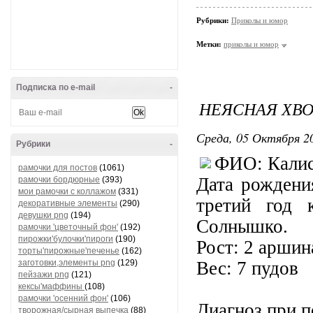
Рубрики:
Приколы и юмор
Метки:
приколы и юмор
Подписка по e-mail
-
НЕЯСНАЯ ХВ
Среда, 05 Октября 20
Рубрики
-
ФИО: Калис
рамочки для постов
(1061)
Дата рождени
рамочки бордюрные
(393)
мои рамочки с коллажом
(331)
третий год 
декоративные элементы
(290)
девушки png
(194)
Солнышко.
рамочки 'цветочный фон'
(192)
пирожки'булочки'пироги
(190)
Рост: 2 аршин
торты'пирожные'печенье
(162)
заготовки,элементы png
(129)
Вес: 7 пудов
пейзажи png
(121)
кексы'маффины
(108)
рамочки 'осенний фон'
(106)
Диагноз при п
творожная/сырная выпечка
(88)