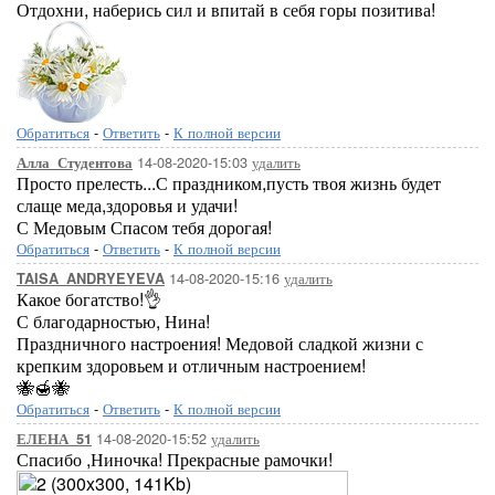
Отдохни, наберись сил и впитай в себя горы позитива!
Обратиться
-
Ответить
-
К полной версии
14-08-2020-15:03
удалить
Алла_Студентова
Просто прелесть...С праздником,пусть твоя жизнь будет
слаще меда,здоровья и удачи!
С Медовым Спасом тебя дорогая!
Обратиться
-
Ответить
-
К полной версии
14-08-2020-15:16
удалить
TAISA_ANDRYEYEVA
Какое богатство!👌
С благодарностью, Нина!
Праздничного настроения! Медовой сладкой жизни с
крепким здоровьем и отличным настроением!
🐝🍯🐝
Обратиться
-
Ответить
-
К полной версии
14-08-2020-15:52
удалить
ЕЛЕНА_51
Спасибо ,Ниночка! Прекрасные рамочки!