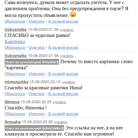
Сама волнуюсь, думала может отдыхать улетела. У нее с
давлением проблемы. Она без предупреждения в паузе? Я
могла пропустить объявление.
Обратиться
-
Ответить
-
К полной версии
15-08-2020-21:56
удалить
ljuboznaika
СПАСИБО за чудесные рамки!
Картинка
Обратиться
-
Ответить
-
К полной версии
15-08-2020-21:58
удалить
ljuboznaika
Почему то вместо картинки слово
Ответ на комментарий Arnusha
#
"картинка"
Обратиться
-
Ответить
-
К полной версии
15-08-2020-22:15
удалить
mimozochka
Спасибо за красивые рамочки Нина!
Обратиться
-
Ответить
-
К полной версии
15-08-2020-22:23
удалить
Akmaya
Спасибо, Ниночка !
Обратиться
-
Ответить
-
К полной версии
15-08-2020-22:26
удалить
Arnusha
Это ссылка на нее, я на нее
Ответ на комментарий ljuboznaika
#
кликнула и просмотрела ее. Спасибо вам огромное!