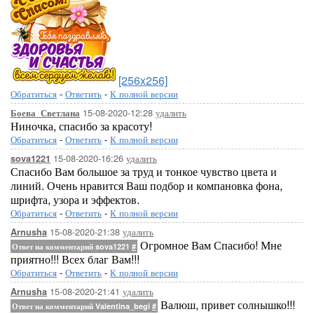
[256x256]
Обратиться
-
Ответить
-
К полной версии
15-08-2020-12:28
удалить
Боева_Светлана
Ниночка, спасибо за красоту!
Обратиться
-
Ответить
-
К полной версии
15-08-2020-16:26
удалить
sova1221
Спасибо Вам большое за труд и тонкое чувство цвета и
линий. Очень нравится Ваш подбор и компановка фона,
шрифта, узора и эффектов.
Обратиться
-
Ответить
-
К полной версии
15-08-2020-21:38
удалить
Arnusha
Огромное Вам Спасибо! Мне
Ответ на комментарий sova1221
#
приятно!!! Всех благ Вам!!!
Обратиться
-
Ответить
-
К полной версии
15-08-2020-21:41
удалить
Arnusha
Валюш, привет солнышко!!!
Ответ на комментарий Valentina_begi
#