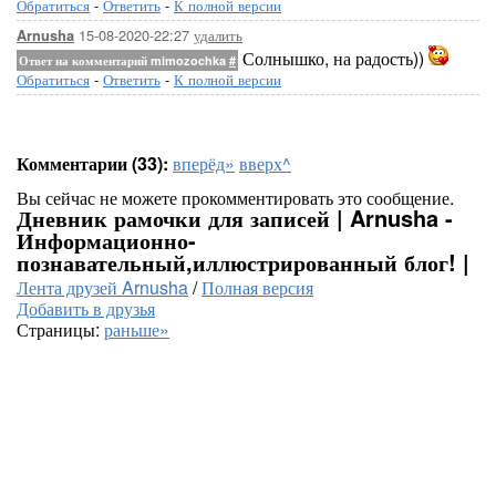
Обратиться
-
Ответить
-
К полной версии
15-08-2020-22:27
удалить
Arnusha
Солнышко, на радость))
Ответ на комментарий mimozochka
#
Обратиться
-
Ответить
-
К полной версии
Комментарии (33):
вперёд»
вверх^
Вы сейчас не можете прокомментировать это сообщение.
Дневник рамочки для записей | Arnusha -
Информационно-
познавательный,иллюстрированный блог! |
Лента друзей Arnusha
/
Полная версия
Добавить в друзья
Страницы:
раньше»