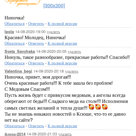
[300x300]
Ниночка!
Обратиться
-
Ответить
-
К полной версии
14-08-2020-19:00
удалить
Ipola
Красиво! Молодец, Ниночка!
Обратиться
-
Ответить
-
К полной версии
14-08-2020-20:05
удалить
Sveta_Savyhska
Нинуль, такое разнообразие, прекрасные работы!! Спасибо!!
Обратиться
-
Ответить
-
К полной версии
14-08-2020-20:18
удалить
Valentina_begi
Ниночка, привет, моя дорогая!!!
Очень красивые работа!!! К тебе зашла без проблем!
С Медовым Спасом!!!
Пусть жизнь будет с привкусом медовым, а ангелы всегда
оберегают от беды!!! Сладкого меда на столе!!! Исполнения
самых светлых желаний и тепла душе!!!
Ты не знаешь никаких новостей о Ксюше, что-то ее давно
нет на сайте?
Обратиться
-
Ответить
-
К полной версии
14-08-2020-21:03
удалить
флора-2014