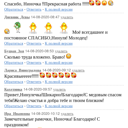
Спасибо, Ниночка !!Прекрасная работа !!!!!!
Обратиться
-
Ответить
-
К полной версии
14-08-2020-08:47
удалить
Дневник_Девы
Моё всегдашнее и
постоянное СПАСИБО,Нинуля! Молодец!
Обратиться
-
Ответить
-
К полной версии
14-08-2020-08:53
удалить
Бущан_Зоя
Сколько труда вложено. Браво!
Обратиться
-
Ответить
-
К полной версии
14-08-2020-09:12
удалить
Лариса_Виноградова
Красивыеееее!!!!!!
Обратиться
-
Ответить
-
К полной версии
14-08-2020-09:57
удалить
Кахетинка
Привет,Нинулечка!Шикарно!Благодарю!С медовым спасом
тебя!Желаю счастья и добра тебе и твоим близким!
Обратиться
-
Ответить
-
К полной версии
14-08-2020-10:12
удалить
Ира_Ивановна
Замечательные рамочки, Ниночка! Благодарю! С
праздником!