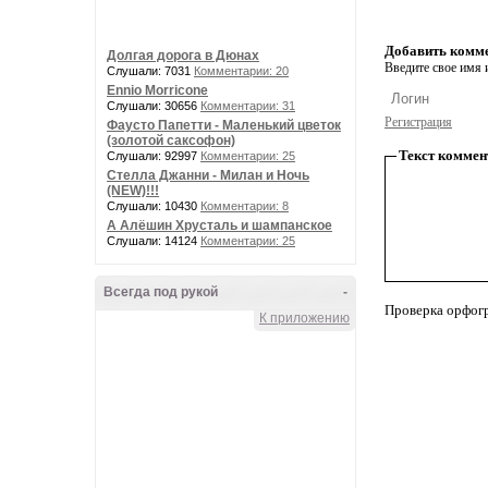
Добавить комм
Долгая дорога в Дюнах
Введите свое имя и
Слушали: 7031
Комментарии: 20
Ennio Morricone
Слушали: 30656
Комментарии: 31
Регистрация
Фаусто Папетти - Маленький цветок
(золотой саксофон)
Текст коммен
Слушали: 92997
Комментарии: 25
Стелла Джанни - Милан и Ночь
(NEW)!!!
Слушали: 10430
Комментарии: 8
А Алёшин Хрусталь и шампанское
Слушали: 14124
Комментарии: 25
Всегда под рукой
-
Проверка орфог
К приложению