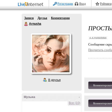
Регистрация
Вход
Рейтинги
Записи
Друзья
Комментарии
Arnusha
ПРОСТЫ
+ в цитатник
Cообщение скры
Прочитать сооб
В друзья
Комментироват
Музыка
-
Все (10)
Комментироват