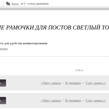
Авось
из (+ сутки) дневников
Е РАМОЧКИ ДЛЯ ПОСТОВ СВЕТЛЫЙ Т
то для удобства комментирования.
щение
« Пред. запись
—
К дневнику
—
След. запись »
ь
« Пред. запись
—
К дневнику
—
След. запись »
ь