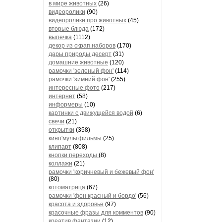
в мире животных
(26)
видеоролики
(90)
видеоролики про животных
(45)
вторые блюда
(172)
выпечка
(1112)
декор из скрап.наборов
(170)
дары природы десерт
(31)
домашние животные
(120)
рамочки 'зеленый фон'
(114)
рамочки 'зимний фон'
(255)
интересные фото
(217)
интернет
(58)
информеры
(10)
картинки с движущейся водой
(6)
свечи
(21)
открытки
(358)
кино'мультфильмы
(25)
клипарт
(808)
кнопки переходы
(8)
коллажи
(21)
рамочки 'коричневый и бежевый фон'
(80)
котоматрица
(67)
рамочки 'фон красный и бордо'
(56)
красота и здоровье
(97)
красочные фразы для комментов
(90)
креатив,фантазии
(12)