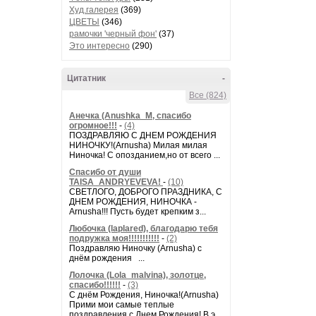
Худ.галерея
(369)
ЦВЕТЫ
(346)
рамочки 'черный фон'
(37)
Это интересно
(290)
Цитатник
-
Все (824)
Анечка (Anushka_M, спасибо
огромное!!!
-
(4)
ПОЗДРАВЛЯЮ С ДНЕМ РОЖДЕНИЯ
НИНОЧКУ!(Arnusha) Милая милая
Ниночка! С опозданием,но от всего ...
Спасибо от души
TAISA_ANDRYEVEVA!
-
(10)
СВЕТЛОГО, ДОБРОГО ПРАЗДНИКА, С
ДНЕМ РОЖДЕНИЯ, НИНОЧКА -
Arnusha!!! Пусть будет крепким з...
Любочка (laplared), благодарю тебя
подружка моя!!!!!!!!!!!
-
(2)
Поздравляю Ниночку (Arnusha) с
днём рождения ...
Лолочка (Lola_malvina), золотце,
спасибо!!!!!!
-
(3)
С днём Рождения, Ниночка!(Аrnusha)
Прими мои самые теплые
поздравления с Днем Рождения! В э...