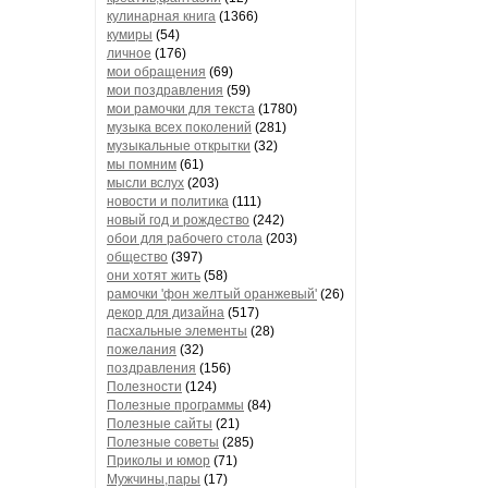
кулинарная книга
(1366)
кумиры
(54)
личное
(176)
мои обращения
(69)
мои поздравления
(59)
мои рамочки для текста
(1780)
музыка всех поколений
(281)
музыкальные открытки
(32)
мы помним
(61)
мысли вслух
(203)
новости и политика
(111)
новый год и рождество
(242)
обои для рабочего стола
(203)
общество
(397)
они хотят жить
(58)
рамочки 'фон желтый оранжевый'
(26)
декор для дизайна
(517)
пасхальные элементы
(28)
пожелания
(32)
поздравления
(156)
Полезности
(124)
Полезные программы
(84)
Полезные сайты
(21)
Полезные советы
(285)
Приколы и юмор
(71)
Мужчины,пары
(17)