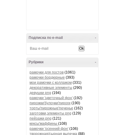
Подписка по e-mail
-
Рубрики
-
рамочки для постов
(1061)
рамочки бордюрные
(393)
мои рамочки с коллажом
(331)
декоративные элементы
(290)
девушки png
(194)
рамочки 'цветочный фон'
(192)
пирожки'булочки'пироги
(190)
торты'пирожные'печенье
(162)
заготовки,элементы png
(129)
пейзажи png
(121)
кексы'маффины
(108)
рамочки 'осенний фон'
(106)
творожная/сырная выпечка
(88)