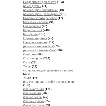
Разделители для текста
(154)
рамки друзей
(71)
рамочки 'фон валентинки'
(18)
рамочки 'фон цвета фуксии'
(15)
Рамочки-золото,серебро
(17)
Рассказы и притчи
(31)
Православие
(46)
Рецепты ЗОЖ
(248)
Рукоделие
(105)
С днём рождения
(25)
Салаты и закуски
(119)
рамочки 'светлый фон'
(70)
рамочки 'синие голубые'
(109)
Смайлики
(89)
Стихи и проза
(284)
Супы
(28)
Тесты
(12)
украшалочки для дневников и постов
(321)
Уроки
(175)
рамочки 'фиолетовый и розовый фон'
(108)
Флеш-картинки
(172)
Флеш-часики
(202)
Флеш-плееры
(47)
Флора и фауна
(65)
Фоны текстуры
(231)