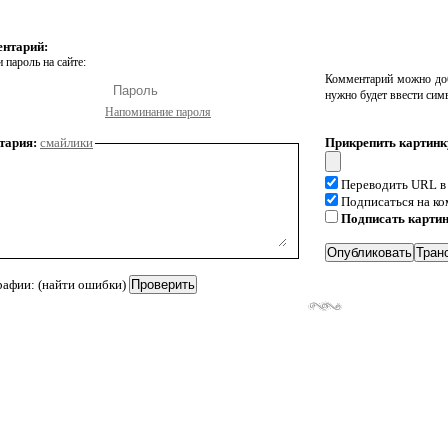
ентарий:
 пароль на сайте:
Комментарий можно доб
нужно будет ввести сим
Напоминание пароля
тария:
смайлики
Прикрепить картинк
Переводить URL в
Подписаться на к
Подписать карти
рафии: (найти ошибки)