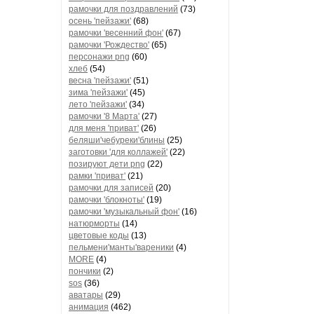
рамочки для поздравлений
(73)
осень 'пейзажи'
(68)
рамочки 'весенний фон'
(67)
рамочки 'Рождество'
(65)
персонажи png
(60)
хлеб
(54)
весна 'пейзажи'
(51)
зима 'пейзажи'
(45)
лето 'пейзажи'
(34)
рамочки '8 Марта'
(27)
для меня 'приват'
(26)
беляши'чебуреки'блины
(25)
заготовки 'для коллажей'
(22)
позируют дети png
(22)
рамки 'приват'
(21)
рамочки для записей
(20)
рамочки 'блокноты'
(19)
рамочки 'музыкальный фон'
(16)
натюрморты
(14)
цветовые коды
(13)
пельмени'манты'вареники
(4)
MORE
(4)
пончики
(2)
sos
(36)
аватары
(29)
анимация
(462)