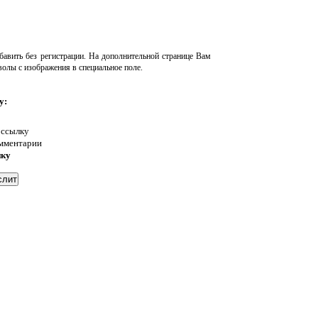
авить без регистрации. На дополнительной странице Вам
волы с изображения в специальное поле.
у:
 ссылку
омментарии
нку