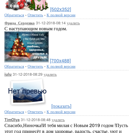
[502x352]
Обратиться
-
Ответить
-
К полной версии
31-12-2018-08:14
удалить
Фрида_Серденко
С наступающим новым годом.
[700x488]
Обратиться
-
Ответить
-
К полной версии
31-12-2018-08:29
удалить
iulu
[показать]
Обратиться
-
Ответить
-
К полной версии
31-12-2018-08:48
удалить
TimOlya
Спасибо,Ниночка!И тебя милая с Новым 2019 годом !Пусть
этот год принесёт в дом здоровье, радость, счастье, уют и