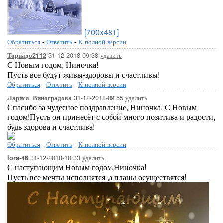
[700x481]
Обратиться
-
Ответить
-
К полной версии
31-12-2018-09:38
удалить
Торнадо2112
С Новым годом, Ниночка!
Пусть все будут живы-здоровы и счастливы!
Обратиться
-
Ответить
-
К полной версии
31-12-2018-09:55
удалить
Лариса_Виноградова
Спасибо за чудесное поздравление, Ниночка. С Новым
годом!Пусть он принесёт с собой много позитива и радости,
будь здорова и счастлива!
Обратиться
-
Ответить
-
К полной версии
31-12-2018-10:33
удалить
lora-46
С наступающим Новым годом,Ниночка!
Пусть все мечты исполнятся ,а планы осуществятся!