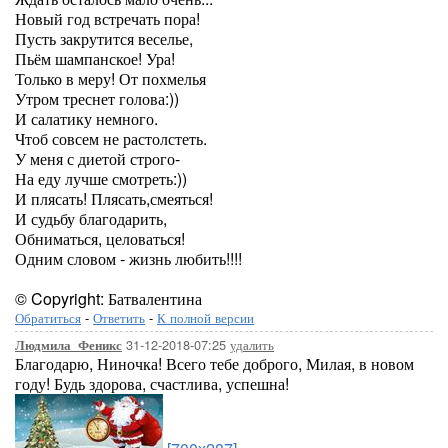
Новый год встречать пора!
Пусть закрутится веселье,
Пьём шампанское! Ура!
Только в меру! От похмелья
Утром треснет голова:))
И салатику немного.
Чтоб совсем не растолстеть.
У меня с диетой строго-
На еду лучше смотреть:))
И плясать! Плясать,смеяться!
И судьбу благодарить,
Обниматься, целоваться!
Одним словом - жизнь любить!!!!
© Copyright: Батвалентина
Обратиться
-
Ответить
-
К полной версии
31-12-2018-07:25
удалить
Людмила_Феникс
Благодарю, Ниночка! Всего тебе доброго, Милая, в новом
году! Будь здорова, счастлива, успешна!