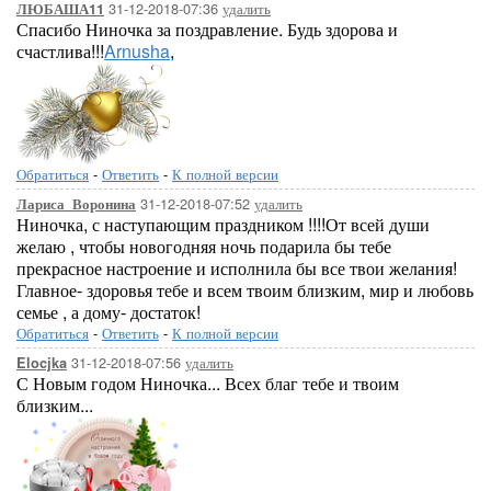
31-12-2018-07:36
удалить
ЛЮБАША11
Спасибо Ниночка за поздравление. Будь здорова и
счастлива!!!
Arnusha
,
Обратиться
-
Ответить
-
К полной версии
31-12-2018-07:52
удалить
Лариса_Воронина
Ниночка, с наступающим праздником !!!!От всей души
желаю , чтобы новогодняя ночь подарила бы тебе
прекрасное настроение и исполнила бы все твои желания!
Главное- здоровья тебе и всем твоим близким, мир и любовь
семье , а дому- достаток!
Обратиться
-
Ответить
-
К полной версии
31-12-2018-07:56
удалить
Elocjka
С Новым годом Ниночка... Всех благ тебе и твоим
близким...