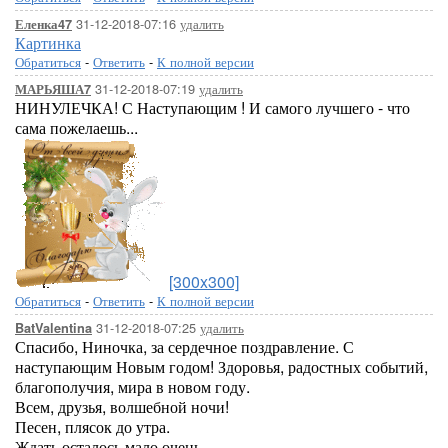
31-12-2018-07:16
удалить
Еленка47
Картинка
Обратиться
-
Ответить
-
К полной версии
31-12-2018-07:19
удалить
МАРЬЯША7
НИНУЛЕЧКА! С Наступающим ! И самого лучшего - что
сама пожелаешь...
[300x300]
Обратиться
-
Ответить
-
К полной версии
31-12-2018-07:25
удалить
BatValentina
Спасибо, Ниночка, за сердечное поздравление. С
наступающим Новым годом! Здоровья, радостных событий,
благополучия, мира в новом году.
Всем, друзья, волшебной ночи!
Песен, плясок до утра.
Ждать осталось мало очень...