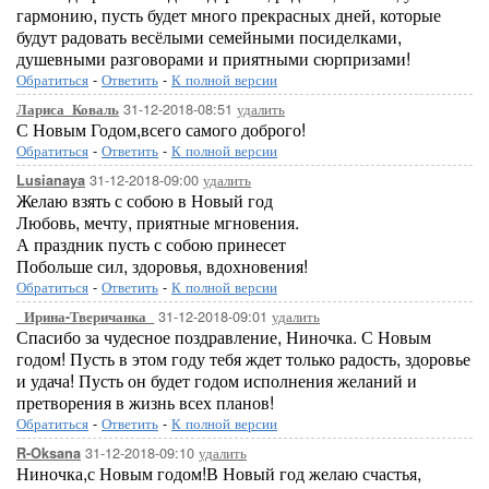
гармонию, пусть будет много прекрасных дней, которые
будут радовать весёлыми семейными посиделками,
душевными разговорами и приятными сюрпризами!
Обратиться
-
Ответить
-
К полной версии
31-12-2018-08:51
удалить
Лариса_Коваль
С Новым Годом,всего самого доброго!
Обратиться
-
Ответить
-
К полной версии
31-12-2018-09:00
удалить
Lusianaya
Желаю взять с собою в Новый год
Любовь, мечту, приятные мгновения.
А праздник пусть с собою принесет
Побольше сил, здоровья, вдохновения!
Обратиться
-
Ответить
-
К полной версии
31-12-2018-09:01
удалить
_Ирина-Тверичанка_
Спасибо за чудесное поздравление, Ниночка. С Новым
годом! Пусть в этом году тебя ждет только радость, здоровье
и удача! Пусть он будет годом исполнения желаний и
претворения в жизнь всех планов!
Обратиться
-
Ответить
-
К полной версии
31-12-2018-09:10
удалить
R-Oksana
Ниночка,с Новым годом!В Новый год желаю счастья,