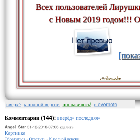
Всех пользователей Лирушк
с Новым 2019 годом!!! О
[пока
вверх^
к полной версии
понравилось!
в evernote
Комментарии (144):
вперёд»
последняя»
31-12-2018-07:06
удалить
Angel_Star
Картинка
Обратиться
-
Ответить
-
К полной версии