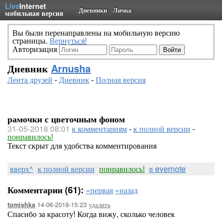
Live
Internet
Дневники
Личка
мобильная версия
Вы были перенаправлены на мобильную версию
страницы.
Вернуться!
Авторизация
Дневник
Arnusha
Лента друзей
-
Дневник
-
Полная версия
рамочки с цветочным фоном
31-05-2018 08:01
к комментариям
-
к полной версии
-
понравилось!
Текст скрыт для удобства комментирования
вверх^
к полной версии
понравилось!
в evernote
Комментарии (61):
«первая
«назад
14-06-2018-15:23
удалить
tomishka
Спасибо за красоту! Когда вижу, сколько человек