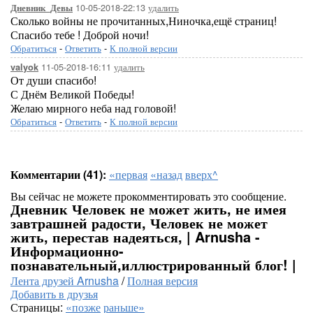
10-05-2018-22:13
удалить
Дневник_Девы
Сколько войны не прочитанных,Ниночка,ещё страниц!
Спасибо тебе ! Доброй ночи!
Обратиться
-
Ответить
-
К полной версии
11-05-2018-16:11
удалить
valyok
От души спасибо!
С Днём Великой Победы!
Желаю мирного неба над головой!
Обратиться
-
Ответить
-
К полной версии
Комментарии (41):
«первая
«назад
вверх^
Вы сейчас не можете прокомментировать это сообщение.
Дневник Человек не может жить, не имея
завтрашней радости, Человек не может
жить, перестав надеяться, | Arnusha -
Информационно-
познавательный,иллюстрированный блог! |
Лента друзей Arnusha
/
Полная версия
Добавить в друзья
Страницы:
«позже
раньше»