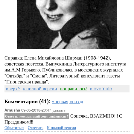
Справка: Елена Михайловна Ширман (1908-1942),
советская поэтесса. Выпускница Литературного института
им.А.М.Горького. Публиковалась в московских журналах
"Октябрь" и "Смена". Литературный консультант газеты
"Пионерская правда".
вверх^
к полной версии
понравилось!
в evernote
Комментарии (41):
«первая
«назад
09-05-2018-20:47
удалить
Arnusha
Сонечка, ВЗАИМНО!!! С
Ответ на комментарий соня_лифинская
#
Праздником!!!
Обратиться
-
Ответить
-
К полной версии