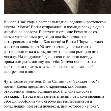
В июле 1942 года в составе выездной редакции ростовской
газеты "Молот" Елена отправилась в командировку в один
из районов области. В августе в станице Ремонтное со
всеми материалами редакции она была схвачена
гитлеровцами и убита. Как погибла Елена Ширман, стало
известно лишь через 20 лет: сначала у нее на глазах
расстреляли отца и мать, потом заставили рыть для них
могилу. На следующий день, сняв с нее всю одежду,
приказали рыть могилу для себя. Хотели поставить на
колени и застрелить в затылок, но она не встала и ей
выстрелили в лицо.
Чуть позже ее учитель Илья Сельвинский скажет, что "в
поэзии Елена предельно откровенна, как бывают
откровенны только большие поэты… Она широка и
отважна… Перед нами замечательный поэт, сочетающий в
себе философский ум с огромным темпераментом и
обладающий при этом почерком, имя которого - эпоха".