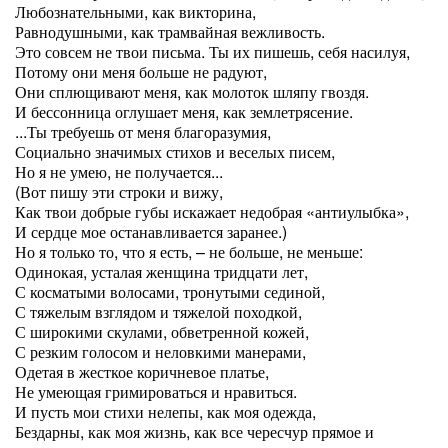
Любознательными, как викторина,
Равнодушными, как трамвайная вежливость.
Это совсем не твои письма. Ты их пишешь, себя насилуя,
Потому они меня больше не радуют,
Они сплющивают меня, как молоток шляпу гвоздя.
И бессонница оглушает меня, как землетрясение.
...Ты требуешь от меня благоразумия,
Социально значимых стихов и веселых писем,
Но я не умею, не получается...
(Вот пишу эти строки и вижу,
Как твои добрые губы искажает недобрая «антиулыбка»,
И сердце мое останавливается заранее.)
Но я только то, что я есть, – не больше, не меньше:
Одинокая, усталая женщина тридцати лет,
С косматыми волосами, тронутыми сединой,
С тяжелым взглядом и тяжелой походкой,
С широкими скулами, обветренной кожей,
С резким голосом и неловкими манерами,
Одетая в жесткое коричневое платье,
Не умеющая гримироваться и нравиться.
И пусть мои стихи нелепы, как моя одежда,
Бездарны, как моя жизнь, как все чересчур прямое и