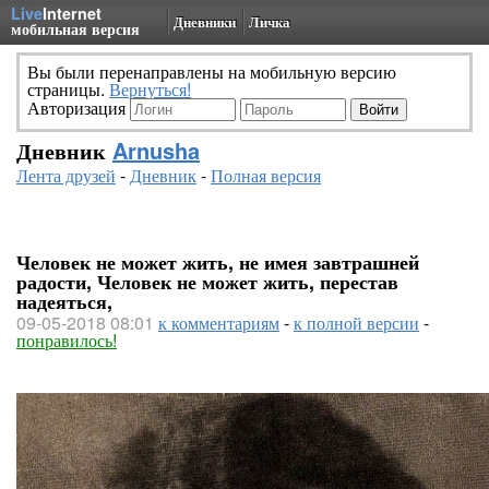
Live
Internet
Дневники
Личка
мобильная версия
Вы были перенаправлены на мобильную версию
страницы.
Вернуться!
Авторизация
Дневник
Arnusha
Лента друзей
-
Дневник
-
Полная версия
Человек не может жить, не имея завтрашней
радости, Человек не может жить, перестав
надеяться,
09-05-2018 08:01
к комментариям
-
к полной версии
-
понравилось!