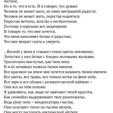
честное,
Но я то, что я есть. И я говорю, что думаю:
Человек не может жить, не имея завтрашней радости,
Человек не может жить, перестав надеяться,
Перестав мечтать, хотя бы о несбыточном.
Поэтому я нарушаю все запрещения
И говорю то, что мне хочется,
Что меня наполняет болью и радостью,
Что мне мешает спать и умереть.
...Весной у меня в стакане стояли цветы земляники,
Лепестки у них белые с бледно-лиловыми жилками,
Трогательно выгнутые, как твои веки.
И я их нечаянно назвала твоим именем.
Все красивое на земле мне хочется называть твоим именем:
Все цветы, все травы, все тонкие ветки на фоне неба,
Все зори и все облака с розовато-желтой каймою –
Они все на тебя похожи.
Я удивляюсь, как люди не замечают твоей красоты,
Как спокойно выдерживают твое рукопожатье,
Ведь руки твои – конденсаторы счастья,
Они излучают тепло на тысячи метров,
Они могут растопить арктический айсберг,