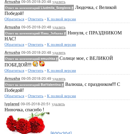
09-05-2018-20:48
удалить
Arnusha
Людочка, с Великой
Ответ на комментарий Liudmila_Sceglova
#
Победой!
Обратиться
-
Ответить
-
К полной версии
09-05-2018-20:48
удалить
Arnusha
Нинуля, с ПРАЗДНИКОМ
Ответ на комментарий Нина_Зобкова
#
НАС!
Обратиться
-
Ответить
-
К полной версии
09-05-2018-20:48
удалить
Arnusha
Солнце мое, с ВЕЛИКОЙ
Ответ на комментарий emuchka
#
ПОБЕДОЙ!!!
Обратиться
-
Ответить
-
К полной версии
09-05-2018-20:49
удалить
Arnusha
Валюша, с праздником!!! С
Ответ на комментарий BatValentina
#
Победой!
Обратиться
-
Ответить
-
К полной версии
09-05-2018-20:51
удалить
lyplared
Ниночка, спасибо !
[600x304]