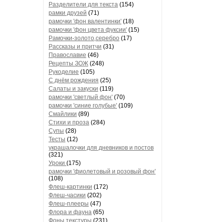
Разделители для текста
(154)
рамки друзей
(71)
рамочки 'фон валентинки'
(18)
рамочки 'фон цвета фуксии'
(15)
Рамочки-золото,серебро
(17)
Рассказы и притчи
(31)
Православие
(46)
Рецепты ЗОЖ
(248)
Рукоделие
(105)
С днём рождения
(25)
Салаты и закуски
(119)
рамочки 'светлый фон'
(70)
рамочки 'синие голубые'
(109)
Смайлики
(89)
Стихи и проза
(284)
Супы
(28)
Тесты
(12)
украшалочки для дневников и постов
(321)
Уроки
(175)
рамочки 'фиолетовый и розовый фон'
(108)
Флеш-картинки
(172)
Флеш-часики
(202)
Флеш-плееры
(47)
Флора и фауна
(65)
Фоны текстуры
(231)