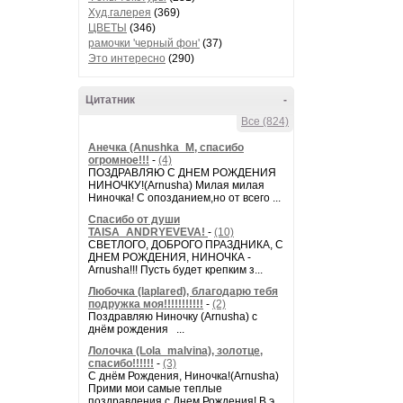
Худ.галерея
(369)
ЦВЕТЫ
(346)
рамочки 'черный фон'
(37)
Это интересно
(290)
Цитатник
-
Все (824)
Анечка (Anushka_M, спасибо
огромное!!!
-
(4)
ПОЗДРАВЛЯЮ С ДНЕМ РОЖДЕНИЯ
НИНОЧКУ!(Arnusha) Милая милая
Ниночка! С опозданием,но от всего ...
Спасибо от души
TAISA_ANDRYEVEVA!
-
(10)
СВЕТЛОГО, ДОБРОГО ПРАЗДНИКА, С
ДНЕМ РОЖДЕНИЯ, НИНОЧКА -
Arnusha!!! Пусть будет крепким з...
Любочка (laplared), благодарю тебя
подружка моя!!!!!!!!!!!
-
(2)
Поздравляю Ниночку (Arnusha) с
днём рождения ...
Лолочка (Lola_malvina), золотце,
спасибо!!!!!!
-
(3)
С днём Рождения, Ниночка!(Аrnusha)
Прими мои самые теплые
поздравления с Днем Рождения! В э...