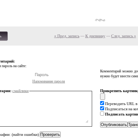
« Пред. запись
—
К дневнику
—
След. запись »
ь
ентарий:
 пароль на сайте:
Комментарий можно доб
нужно будет ввести сим
Напоминание пароля
тария:
смайлики
Прикрепить картинк
Переводить URL в
Подписаться на к
Подписать карти
рафии: (найти ошибки)