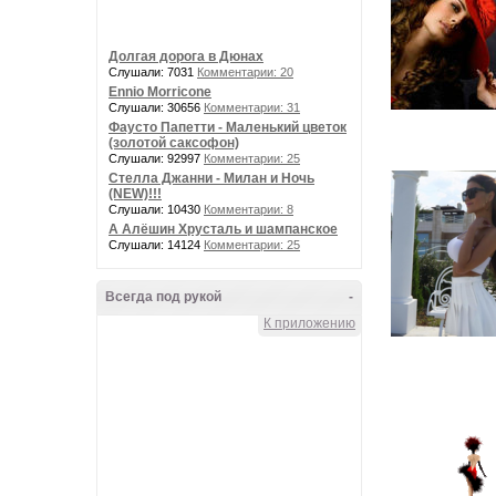
Долгая дорога в Дюнах
Слушали: 7031
Комментарии: 20
Ennio Morricone
Слушали: 30656
Комментарии: 31
Фаусто Папетти - Маленький цветок
(золотой саксофон)
Слушали: 92997
Комментарии: 25
Стелла Джанни - Милан и Ночь
(NEW)!!!
Слушали: 10430
Комментарии: 8
А Алёшин Хрусталь и шампанское
Слушали: 14124
Комментарии: 25
Всегда под рукой
-
К приложению