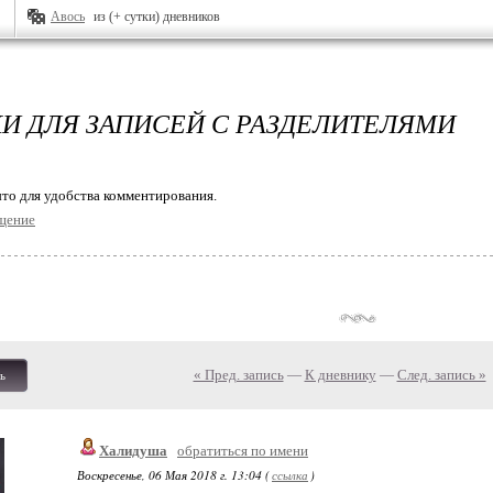
Авось
из (+ сутки) дневников
И ДЛЯ ЗАПИСЕЙ С РАЗДЕЛИТЕЛЯМИ
то для удобства комментирования.
щение
« Пред. запись
—
К дневнику
—
След. запись »
ь
Халидуша
обратиться по имени
Воскресенье, 06 Мая 2018 г. 13:04 (
ссылка
)