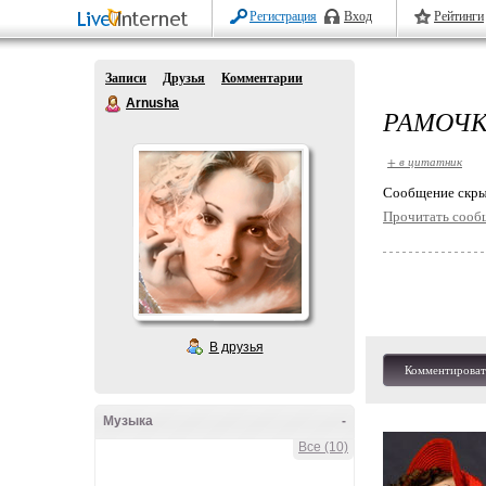
Регистрация
Вход
Рейтинги
Записи
Друзья
Комментарии
Arnusha
РАМОЧК
+ в цитатник
Cообщение скры
Прочитать сооб
В друзья
Комментироват
Музыка
-
Все (10)