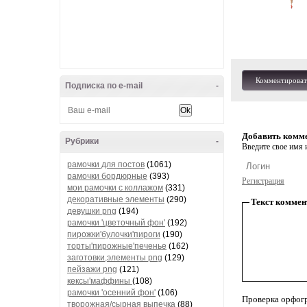
Комментироват
Подписка по e-mail
-
Добавить комм
Рубрики
-
Введите свое имя и
рамочки для постов
(1061)
рамочки бордюрные
(393)
Регистрация
мои рамочки с коллажом
(331)
декоративные элементы
(290)
Текст коммен
девушки png
(194)
рамочки 'цветочный фон'
(192)
пирожки'булочки'пироги
(190)
торты'пирожные'печенье
(162)
заготовки,элементы png
(129)
пейзажи png
(121)
кексы'маффины
(108)
рамочки 'осенний фон'
(106)
Проверка орфог
творожная/сырная выпечка
(88)