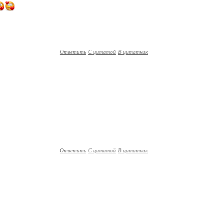
Ответить
С цитатой
В цитатник
Ответить
С цитатой
В цитатник