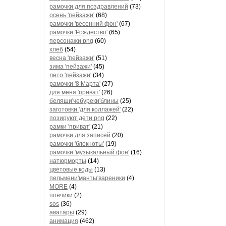
рамочки для поздравлений
(73)
осень 'пейзажи'
(68)
рамочки 'весенний фон'
(67)
рамочки 'Рождество'
(65)
персонажи png
(60)
хлеб
(54)
весна 'пейзажи'
(51)
зима 'пейзажи'
(45)
лето 'пейзажи'
(34)
рамочки '8 Марта'
(27)
для меня 'приват'
(26)
беляши'чебуреки'блины
(25)
заготовки 'для коллажей'
(22)
позируют дети png
(22)
рамки 'приват'
(21)
рамочки для записей
(20)
рамочки 'блокноты'
(19)
рамочки 'музыкальный фон'
(16)
натюрморты
(14)
цветовые коды
(13)
пельмени'манты'вареники
(4)
MORE
(4)
пончики
(2)
sos
(36)
аватары
(29)
анимация
(462)