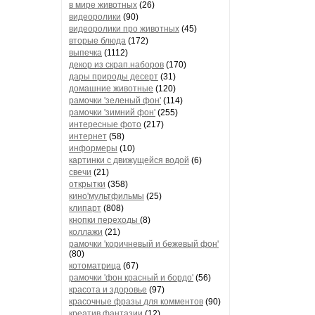
в мире животных
(26)
видеоролики
(90)
видеоролики про животных
(45)
вторые блюда
(172)
выпечка
(1112)
декор из скрап.наборов
(170)
дары природы десерт
(31)
домашние животные
(120)
рамочки 'зеленый фон'
(114)
рамочки 'зимний фон'
(255)
интересные фото
(217)
интернет
(58)
информеры
(10)
картинки с движущейся водой
(6)
свечи
(21)
открытки
(358)
кино'мультфильмы
(25)
клипарт
(808)
кнопки переходы
(8)
коллажи
(21)
рамочки 'коричневый и бежевый фон'
(80)
котоматрица
(67)
рамочки 'фон красный и бордо'
(56)
красота и здоровье
(97)
красочные фразы для комментов
(90)
креатив,фантазии
(12)