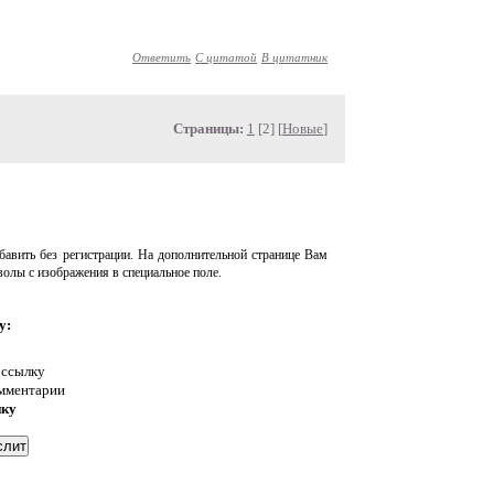
Ответить
С цитатой
В цитатник
Страницы:
1
[2] [
Новые
]
авить без регистрации. На дополнительной странице Вам
волы с изображения в специальное поле.
у:
 ссылку
омментарии
нку