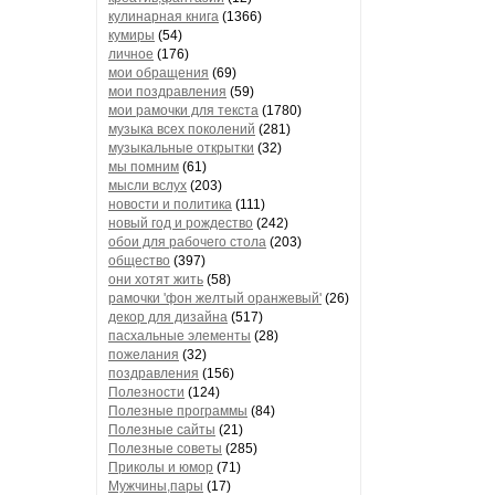
кулинарная книга
(1366)
кумиры
(54)
личное
(176)
мои обращения
(69)
мои поздравления
(59)
мои рамочки для текста
(1780)
музыка всех поколений
(281)
музыкальные открытки
(32)
мы помним
(61)
мысли вслух
(203)
новости и политика
(111)
новый год и рождество
(242)
обои для рабочего стола
(203)
общество
(397)
они хотят жить
(58)
рамочки 'фон желтый оранжевый'
(26)
декор для дизайна
(517)
пасхальные элементы
(28)
пожелания
(32)
поздравления
(156)
Полезности
(124)
Полезные программы
(84)
Полезные сайты
(21)
Полезные советы
(285)
Приколы и юмор
(71)
Мужчины,пары
(17)