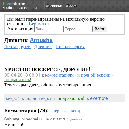
Live
Internet
Дневники
Личка
мобильная версия
Вы были перенаправлены на мобильную версию
страницы.
Вернуться!
Авторизация
Дневник
Arnusha
Лента друзей
-
Дневник
-
Полная версия
ХРИСТОС ВОСКРЕСЕ, ДОРОГИЕ!
08-04-2018 08:01
к комментариям
-
к полной версии
-
понравилось!
Текст скрыт для удобства комментирования
вверх^
к полной версии
понравилось!
в evernote
Комментарии (79):
«первая
«назад
08-04-2018-21:27
удалить
Sobirayu_vinograd
Ниночка!