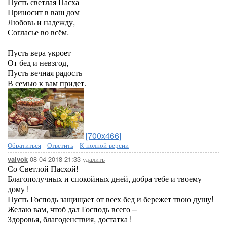
Пусть светлая Пасха
Приносит в ваш дом
Любовь и надежду,
Согласье во всём.
Пусть вера укроет
От бед и невзгод,
Пусть вечная радость
В семью к вам придет.
[700x466]
Обратиться
-
Ответить
-
К полной версии
08-04-2018-21:33
удалить
valyok
Со Светлой Пасхой!
Благополучных и спокойных дней, добра тебе и твоему
дому !
Пусть Господь защищает от всех бед и бережет твою душу!
Желаю вам, чтоб дал Господь всего –
Здоровья, благоденствия, достатка !