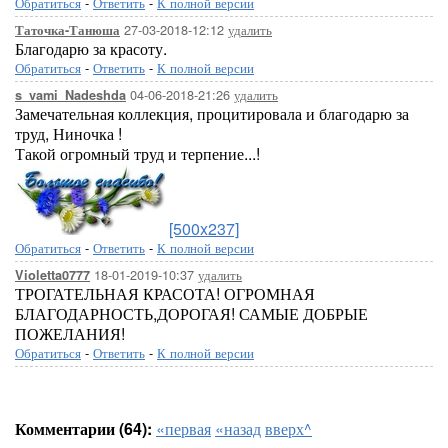
Обратиться
-
Ответить
-
К полной версии
27-03-2018-12:12
удалить
Таточка-Танюша
Благодарю за красоту.
Обратиться
-
Ответить
-
К полной версии
04-06-2018-21:26
удалить
s_vami_Nadeshda
Замечательная коллекция, процитировала и благодарю за
труд, Ниночка !
Такой огромный труд и терпение...!
[500x237]
Обратиться
-
Ответить
-
К полной версии
18-01-2019-10:37
удалить
Violetta0777
ТРОГАТЕЛЬНАЯ КРАСОТА! ОГРОМНАЯ
БЛАГОДАРНОСТЬ,ДОРОГАЯ! САМЫЕ ДОБРЫЕ
ПОЖЕЛАНИЯ!
Обратиться
-
Ответить
-
К полной версии
Комментарии (64):
«первая
«назад
вверх^