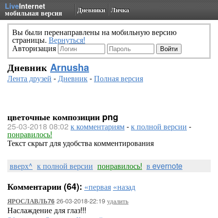
Live
Internet
Дневники
Личка
мобильная версия
Вы были перенаправлены на мобильную версию
страницы.
Вернуться!
Авторизация
Дневник
Arnusha
Лента друзей
-
Дневник
-
Полная версия
цветочные композиции png
25-03-2018 08:02
к комментариям
-
к полной версии
-
понравилось!
Текст скрыт для удобства комментирования
вверх^
к полной версии
понравилось!
в evernote
Комментарии (64):
«первая
«назад
26-03-2018-22:19
удалить
ЯРОСЛАВЛЬ76
Наслаждение для глаз!!!