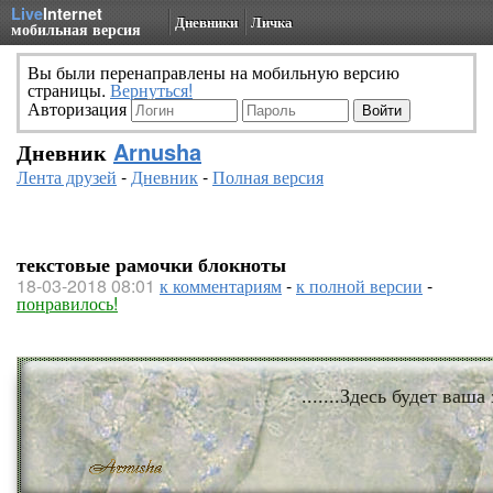
Live
Internet
Дневники
Личка
мобильная версия
Вы были перенаправлены на мобильную версию
страницы.
Вернуться!
Авторизация
Дневник
Arnusha
Лента друзей
-
Дневник
-
Полная версия
текстовые рамочки блокноты
18-03-2018 08:01
к комментариям
-
к полной версии
-
понравилось!
.......Здесь будет ваша 