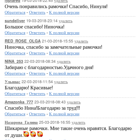
19-03-2018-22:45
удалить
lyplared
Очень понравились рамочки! Спасибо, Нинуля!
Обратиться
-
Ответить
-
К полной версии
19-03-2018-23:14
удалить
sundeliver
Большое спасибо! Ниночка!
Обратиться
-
Ответить
-
К полной версии
21-03-2018-15:55
удалить
RED_ROSE_OLGA
Ниночка, спасибо за замечательные рамочки!
Обратиться
-
Ответить
-
К полной версии
22-03-2018-08:34
удалить
NINA_253
Забираю с благодарностью.Удачного дня!
Обратиться
-
Ответить
-
К полной версии
22-03-2018-11:54
удалить
Ульянас
Благодарю! Красивые!
Обратиться
-
Ответить
-
К полной версии
23-03-2018-08:43
удалить
Amazonka_777
Спасибо Нина!Благодарю за труд!!!
Обратиться
-
Ответить
-
К полной версии
25-03-2018-16:55
удалить
Назарова_Галина
Шикарные рамочки. Мне такие очень нравятся. Благодарю
от души.