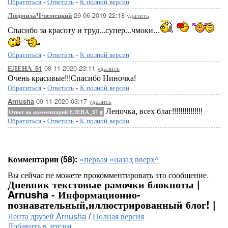
Обратиться
-
Ответить
-
К полной версии
29-06-2019-22:18
удалить
ЛюдмилаЧ-немецкий
Спасибо за красоту и труд...супер...чмоки...
Обратиться
-
Ответить
-
К полной версии
08-11-2020-23:11
удалить
ЕЛЕНА_51
Очень красивые!!!Спасибо Ниночка!
Обратиться
-
Ответить
-
К полной версии
09-11-2020-03:17
удалить
Arnusha
Леночка, всех благ!!!!!!!!!!!!!!!
Ответ на комментарий ЕЛЕНА_51
#
Обратиться
-
Ответить
-
К полной версии
Комментарии (58):
«первая
«назад
вверх^
Вы сейчас не можете прокомментировать это сообщение.
Дневник текстовые рамочки блокноты |
Arnusha - Информационно-
познавательный,иллюстрированный блог! |
Лента друзей Arnusha
/
Полная версия
Добавить в друзья