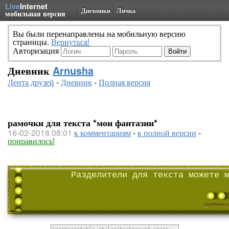
Live
Internet
Дневники
Личка
мобильная версия
Вы были перенаправлены на мобильную версию
страницы.
Вернуться!
Авторизация
Дневник
Arnusha
Лента друзей
-
Дневник
-
Полная версия
рамочки для текста *мои фантазии*
16-02-2018 08:01
к комментариям
-
к полной версии
-
понравилось!
Разделители для текста можете 