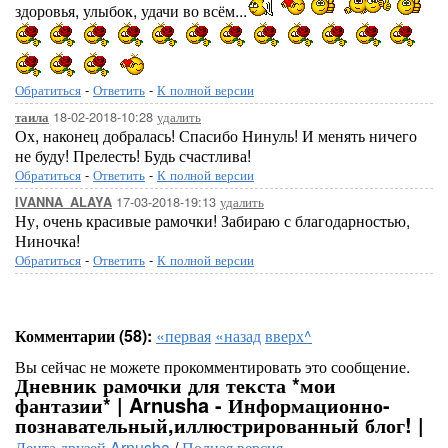
здоровья, улыбок, удачи во всём...
Обратиться
-
Ответить
-
К полной версии
18-02-2018-10:28
удалить
таила
Ох, наконец добралась! Спасибо Нинуль! И менять ничего
не буду! Прелесть! Будь счастлива!
Обратиться
-
Ответить
-
К полной версии
17-03-2018-19:13
удалить
IVANNA_ALAYA
Ну, очень красивые рамочки! Забираю с благодарностью,
Ниночка!
Обратиться
-
Ответить
-
К полной версии
Комментарии (58):
«первая
«назад
вверх^
Вы сейчас не можете прокомментировать это сообщение.
Дневник рамочки для текста *мои
фантазии* | Arnusha - Информационно-
познавательный,иллюстрированный блог! |
Лента друзей Arnusha
/
Полная версия