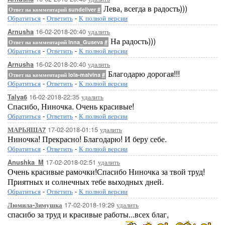
Лева, всегда в радость)))
Ответ на комментарий sundeliver
#
Обратиться
-
Ответить
-
К полной версии
16-02-2018-20:40
удалить
Arnusha
На радость)))
Ответ на комментарий Inna_Guseva
#
Обратиться
-
Ответить
-
К полной версии
16-02-2018-20:40
удалить
Arnusha
Благодарю дорогая!!!
Ответ на комментарий lola-malvina
#
Обратиться
-
Ответить
-
К полной версии
16-02-2018-22:35
удалить
Talya6
Спасибо, Ниночка. Очень красивые!
Обратиться
-
Ответить
-
К полной версии
17-02-2018-01:15
удалить
МАРЬЯША7
Ниночка! Прекрасно! Благодарю! И беру себе.
Обратиться
-
Ответить
-
К полной версии
17-02-2018-02:51
удалить
Anushka_M
Очень красивые рамочки!Спасибо Ниночка за твой труд!
Приятных и солнечных тебе выходных дней.
Обратиться
-
Ответить
-
К полной версии
17-02-2018-19:29
удалить
Люмила-Зимушка
спасибо за труд и красивые работы...всех благ,