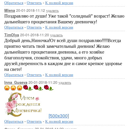
Обратиться
-
Ответить
-
К полной версии
20-01-2018-11:12
удалить
Mlena
Поздравляю от души! Уже такой "солидный" возраст! Желаю
дальнейшего процветания Вашему дневничку!
Обратиться
-
Ответить
-
К полной версии
20-01-2018-11:20
удалить
TimOlya
Добрый день,Ниночка!От всей души поздравляю!!!!!Всегда
приятно читать твой замечательный дневник! Желаю
дальнейшего процветания дневника, а его хозяйке
благополучия, спокойствия, удачи, много добрых
друзей,уверенность в каждом дне и самое крепкое здоровье
на свете!
Обратиться
-
Ответить
-
К полной версии
20-01-2018-11:20
удалить
Inna_Guseva
[500x300]
Обратиться
-
Ответить
-
К полной версии
20-01-2018-11:22
удалить