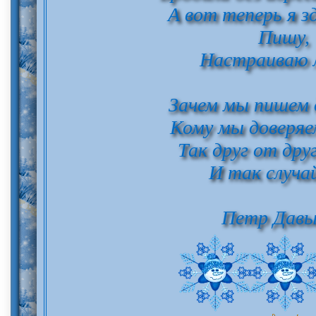
А вот теперь я з
Пишу,
Настраиваю 
Зачем мы пишем 
Кому мы доверя
Так друг от дру
И так случай
Петр Давы