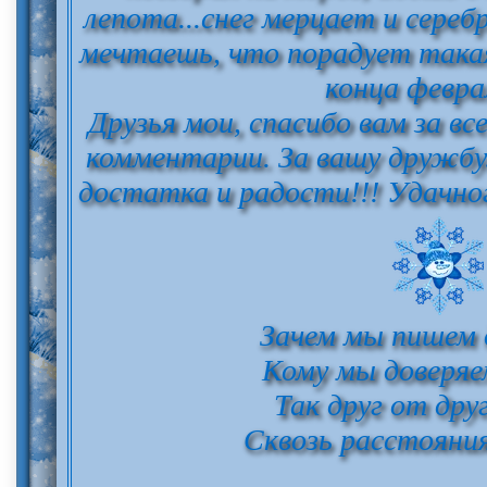
лепота...снег мерцает и сереб
мечтаешь, что порадует такая
конца февраля
Друзья мои, спасибо вам за вс
комментарии. За вашу дружбу.
достатка и радости!!! Удачног
Зачем мы пишем 
Кому мы доверя
Так друг от дру
Сквозь расстояни