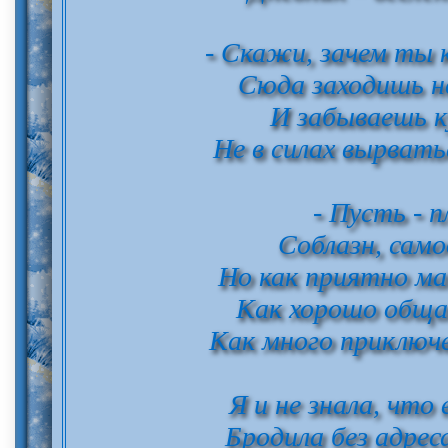
- Скажи, зачем ты
Сюда заходишь н
И забываешь ку
Не в силах вырвать
- Пусть - п
Соблазн, само
Но как приятно м
Как хорошо обща
Как много приключ
Я и не знала, что
Бродила без адрес