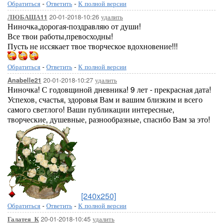
Обратиться
-
Ответить
-
К полной версии
20-01-2018-10:26
удалить
ЛЮБАША11
Ниночка,дорогая-поздравляю от души!
Все твои работы,превосходны!
Пусть не иссякает твое творческое вдохновение!!!
Обратиться
-
Ответить
-
К полной версии
20-01-2018-10:27
удалить
Anabelle21
Ниночка! С годовщиной дневника! 9 лет - прекрасная дата!
Успехов, счастья, здоровья Вам и вашим близким и всего
самого светлого! Ваши публикации интересные,
творческие, душевные, разнообразные, спасибо Вам за это!
[240x250]
Обратиться
-
Ответить
-
К полной версии
20-01-2018-10:45
удалить
Галатея_К