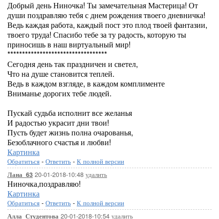
Добрый день Ниночка! Ты замечательная Мастерица! От
души поздравляю тебя с днем рождения твоего дневничка!
Ведь каждая работа, каждый пост это плод твоей фантазии,
твоего труда! Спасибо тебе за ту радость, которую ты
приносишь в наш виртуальный мир!
**********************************
Сегодня день так праздничен и светел,
Что на душе становится теплей.
Ведь в каждом взгляде, в каждом комплименте
Вниманье дорогих тебе людей.
Пускай судьба исполнит все желанья
И радостью украсит дни твои!
Пусть будет жизнь полна очарованья,
Безоблачного счастья и любви!
Картинка
Обратиться
-
Ответить
-
К полной версии
20-01-2018-10:48
удалить
Лана_63
Ниночка,поздравляю!
Картинка
Обратиться
-
Ответить
-
К полной версии
20-01-2018-10:54
удалить
Алла_Студентова