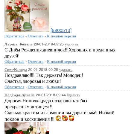
[680x513]
Обратиться
-
Ответить
-
К полной версии
20-01-2018-09:25
удалить
Лариса_Коваль
С Днём Рождения,дневничок!!!Хороших и преданных
друзей!
Обратиться
-
Ответить
-
К полной версии
20-01-2018-09:28
удалить
Свет-Коляда
Поздравляю!!!! Так держать! Молодец!
Счастья, здоровья и любви!
Обратиться
-
Ответить
-
К полной версии
20-01-2018-09:44
удалить
Надежда-Ариана
Дорогая Ниночка,рада поздравить тебя с
прекрасным детищем !!
Сколько красоты и гармонии вы дарите нам!! Низкий
поклон и восхищения !!!