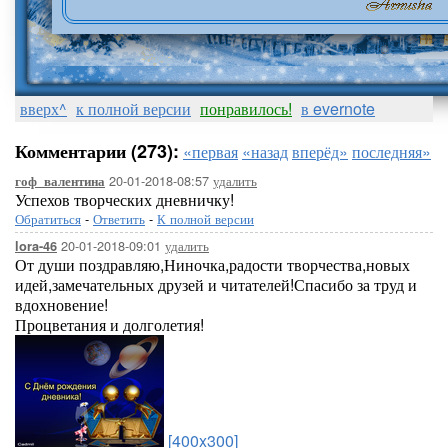
вверх^
к полной версии
понравилось!
в evernote
Комментарии (273):
«первая
«назад
вперёд»
последняя»
20-01-2018-08:57
удалить
гоф_валентина
Успехов творческих дневничку!
Обратиться
-
Ответить
-
К полной версии
20-01-2018-09:01
удалить
lora-46
От души поздравляю,Ниночка,радости творчества,новых
идей,замечательных друзей и читателей!Спасибо за труд и
вдохновение!
Процветания и долголетия!
[400x300]