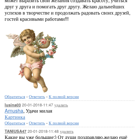
может выразить свои желания создавать красоту, учиться
друг у друга и помогать друг другу. Желаю дальнейших
успехов в творчестве и продолжать радовать своих друзей,
гостей красивыми работами!!!
Обратиться
-
Ответить
-
К полной версии
20-01-2018-11:47
удалить
lusina03
Arnusha
, Удачи милая
Картинка
Обратиться
-
Ответить
-
К полной версии
20-01-2018-11:48
удалить
TANIUSA47
Какие вы уже большие:) От души поздравляю,желаю ещё