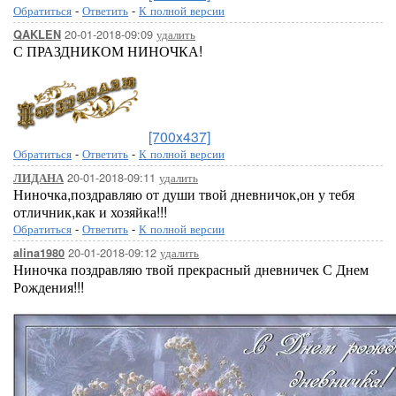
Обратиться
-
Ответить
-
К полной версии
20-01-2018-09:09
удалить
QAKLEN
С ПРАЗДНИКОМ НИНОЧКА!
[700x437]
Обратиться
-
Ответить
-
К полной версии
20-01-2018-09:11
удалить
ЛИДАНА
Ниночка,поздравляю от души твой дневничок,он у тебя
отличник,как и хозяйка!!!
Обратиться
-
Ответить
-
К полной версии
20-01-2018-09:12
удалить
alina1980
Ниночка поздравляю твой прекрасный дневничек С Днем
Рождения!!!