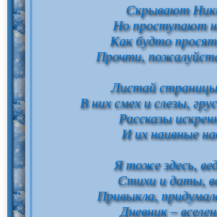
Скрывают Ники
Но проступают н
Как будто просят:
Прочти, пожалуйста
Листай страницы
В них смех и слезы, гр
Рассказы искрен
И их наивные 
Я тоже здесь, вед
Стихи и даты, в
Привыкла, придума
Дневник – вселен