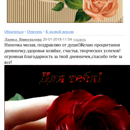
Обратиться
-
Ответить
-
К полной версии
20-01-2018-11:54
удалить
Лариса_Виноградова
Ниночка милая, поздравляю от души!Желаю процветания
дневничку,здоровья хозяйке, счастья, творческих успехов!
огромная благодарность за твой дневничек,спасибо тебе за
все!