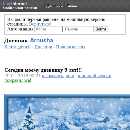
Live
Internet
Дневники
Личка
мобильная версия
Вы были перенаправлены на мобильную версию
страницы.
Вернуться!
Авторизация
Дневник
Arnusha
Лента друзей
-
Дневник
-
Полная версия
Сегодня моему дневнику 9 лет!!!
20-01-2018 02:31
к комментариям
-
к полной версии
-
понравилось!