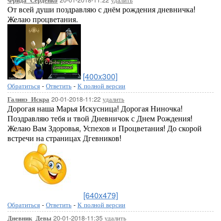
Фрида_Серденко
От всей души поздравляю с днём рождения дневничка!
Желаю процветания.
[400x300]
Обратиться
-
Ответить
-
К полной версии
20-01-2018-11:22
удалить
Галинэ_Искра
Дорогая наша Марья Искусница! Дорогая Ниночка!
Поздравляю тебя и твой Дневничок с Днем Рождения!
Желаю Вам Здоровья, Успехов и Процветания! До скорой
встречи на страницах Дгевников!
[640x479]
Обратиться
-
Ответить
-
К полной версии
20-01-2018-11:35
удалить
Дневник_Девы