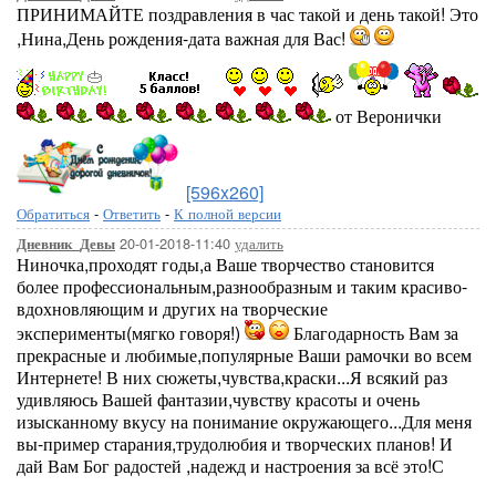
ПРИНИМАЙТЕ поздравления в час такой и день такой! Это
,Нина,День рождения-дата важная для Вас!
от Веронички
[596x260]
Обратиться
-
Ответить
-
К полной версии
20-01-2018-11:40
удалить
Дневник_Девы
Ниночка,проходят годы,а Ваше творчество становится
более профессиональным,разнообразным и таким красиво-
вдохновляющим и других на творческие
эксперименты(мягко говоря!)
Благодарность Вам за
прекрасные и любимые,популярные Ваши рамочки во всем
Интернете! В них сюжеты,чувства,краски...Я всякий раз
удивляюсь Вашей фантазии,чувству красоты и очень
изысканному вкусу на понимание окружающего...Для меня
вы-пример старания,трудолюбия и творческих планов! И
дай Вам Бог радостей ,надежд и настроения за всё это!С