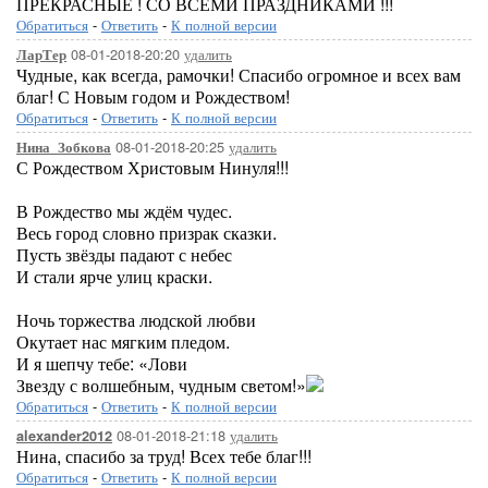
ПРЕКРАСНЫЕ ! СО ВСЕМИ ПРАЗДНИКАМИ !!!
Обратиться
-
Ответить
-
К полной версии
08-01-2018-20:20
удалить
ЛарТер
Чудные, как всегда, рамочки! Спасибо огромное и всех вам
благ! С Новым годом и Рождеством!
Обратиться
-
Ответить
-
К полной версии
08-01-2018-20:25
удалить
Нина_Зобкова
С Рождеством Христовым Нинуля!!!
В Рождество мы ждём чудес.
Весь город словно призрак сказки.
Пусть звёзды падают с небес
И стали ярче улиц краски.
Ночь торжества людской любви
Окутает нас мягким пледом.
И я шепчу тебе: «Лови
Звезду с волшебным, чудным светом!»
Обратиться
-
Ответить
-
К полной версии
08-01-2018-21:18
удалить
alexander2012
Нина, спасибо за труд! Всех тебе благ!!!
Обратиться
-
Ответить
-
К полной версии