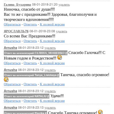
08-01-2018-21:20
удалить
Галина_Бухарина
Ниночка, спасибо от души!!!!
Вас то же с праздниками!!! Здоровья, благополучия и
творческого вдохновения!!!!!
Обратиться
-
Ответить
-
К полной версии
08-01-2018-23:08
удалить
ЯРОСЛАВЛЬ76
Со всеми Вас Праздниками!!!
Обратиться
-
Ответить
-
К полной версии
08-01-2018-23:12
удалить
Arnusha
Спасибо Галочка!!! С
Ответ на комментарий ГАЛИНА_МОЩЕНКО
#
Новым годом и Рождеством!!!
Обратиться
-
Ответить
-
К полной версии
08-01-2018-23:12
удалить
Arnusha
Танечка, спасибо огромное!
Ответ на комментарий Tanya_Lisickaya
#
Обратиться
-
Ответить
-
К полной версии
08-01-2018-23:12
удалить
Arnusha
Удачи!!!
Ответ на комментарий NATALIU
#
Обратиться
-
Ответить
-
К полной версии
08-01-2018-23:13
удалить
Arnusha
Спасибо Танечка огромное!
Ответ на комментарий Elocjka
#