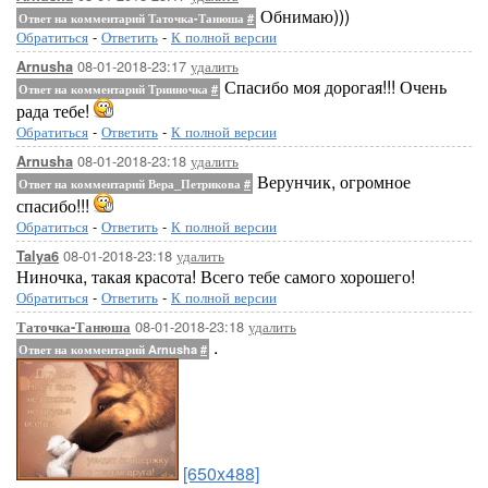
Обнимаю)))
Ответ на комментарий Таточка-Танюша
#
Обратиться
-
Ответить
-
К полной версии
08-01-2018-23:17
удалить
Arnusha
Спасибо моя дорогая!!! Очень
Ответ на комментарий Трииночка
#
рада тебе!
Обратиться
-
Ответить
-
К полной версии
08-01-2018-23:18
удалить
Arnusha
Верунчик, огромное
Ответ на комментарий Вера_Петрикова
#
спасибо!!!
Обратиться
-
Ответить
-
К полной версии
08-01-2018-23:18
удалить
Talya6
Ниночка, такая красота! Всего тебе самого хорошего!
Обратиться
-
Ответить
-
К полной версии
08-01-2018-23:18
удалить
Таточка-Танюша
.
Ответ на комментарий Arnusha
#
[650x488]