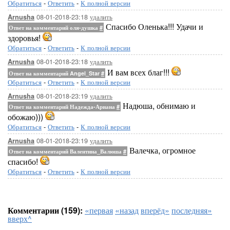
Обратиться
-
Ответить
-
К полной версии
08-01-2018-23:18
удалить
Arnusha
Спасибо Оленька!!! Удачи и
Ответ на комментарий оля-душка
#
здоровья!
Обратиться
-
Ответить
-
К полной версии
08-01-2018-23:18
удалить
Arnusha
И вам всех благ!!!
Ответ на комментарий Angel_Star
#
Обратиться
-
Ответить
-
К полной версии
08-01-2018-23:19
удалить
Arnusha
Надюша, обнимаю и
Ответ на комментарий Надежда-Ариана
#
обожаю)))
Обратиться
-
Ответить
-
К полной версии
08-01-2018-23:19
удалить
Arnusha
Валечка, огромное
Ответ на комментарий Валентина_Валюша
#
спасибо!
Обратиться
-
Ответить
-
К полной версии
Комментарии (159):
«первая
«назад
вперёд»
последняя»
вверх^