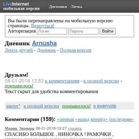
Live
Internet
Дневники
Личка
мобильная версия
Вы были перенаправлены на мобильную версию
страницы.
Вернуться!
Авторизация
Дневник
Arnusha
Лента друзей
-
Дневник
-
Полная версия
Друзьям!
08-01-2018 13:52
к комментариям
-
к полной версии
-
понравилось!
Текст скрыт для удобства комментирования
вверх^
к полной версии
понравилось!
в evernote
Комментарии (159):
«первая
«назад
вперёд»
последняя»
08-01-2018-19:27
удалить
Мария_Звонарь
СПАСИБО БОЛЬШОЕ , НИНОЧКА ! РАМОЧКИ ,