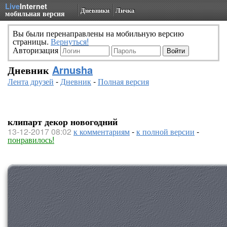
Live
Internet
Дневники
Личка
мобильная версия
Вы были перенаправлены на мобильную версию
страницы.
Вернуться!
Авторизация
Дневник
Arnusha
Лента друзей
-
Дневник
-
Полная версия
клипарт декор новогодний
13-12-2017 08:02
к комментариям
-
к полной версии
-
понравилось!