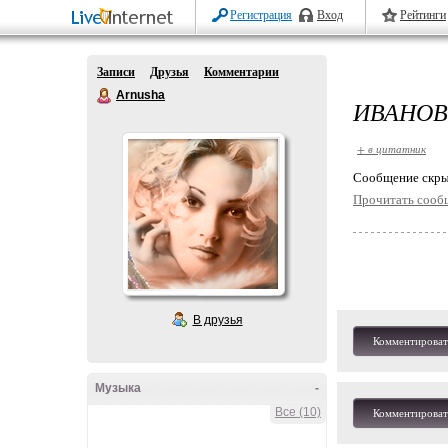
Регистрация
Вход
Рейтинги
Записи
Друзья
Комментарии
Arnusha
ИВАНОВ
+ в цитатник
Cообщение скры
Прочитать сооб
В друзья
Комментироват
Музыка
-
Все (10)
Комментироват