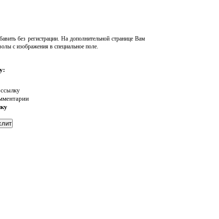
авить без регистрации. На дополнительной странице Вам
волы с изображения в специальное поле.
у:
 ссылку
омментарии
нку