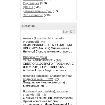
Худ.галерея
(369)
ЦВЕТЫ
(346)
рамочки 'черный фон'
(37)
Это интересно
(290)
Цитатник
-
Все (824)
Анечка (Anushka_M, спасибо
огромное!!!
-
(4)
ПОЗДРАВЛЯЮ С ДНЕМ РОЖДЕНИЯ
НИНОЧКУ!(Arnusha) Милая милая
Ниночка! С опозданием,но от всего ...
Спасибо от души
TAISA_ANDRYEVEVA!
-
(10)
СВЕТЛОГО, ДОБРОГО ПРАЗДНИКА, С
ДНЕМ РОЖДЕНИЯ, НИНОЧКА -
Arnusha!!! Пусть будет крепким з...
Любочка (laplared), благодарю тебя
подружка моя!!!!!!!!!!!
-
(2)
Поздравляю Ниночку (Arnusha) с
днём рождения ...
Лолочка (Lola_malvina), золотце,
спасибо!!!!!!
-
(3)
С днём Рождения, Ниночка!(Аrnusha)
Прими мои самые теплые
поздравления с Днем Рождения! В э...