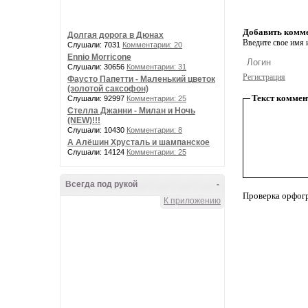
Добавить комм
Долгая дорога в Дюнах
Введите свое имя и
Слушали: 7031
Комментарии: 20
Ennio Morricone
Слушали: 30656
Комментарии: 31
Регистрация
Фаусто Папетти - Маленький цветок
(золотой саксофон)
Текст коммен
Слушали: 92997
Комментарии: 25
Стелла Джанни - Милан и Ночь
(NEW)!!!
Слушали: 10430
Комментарии: 8
А Алёшин Хрусталь и шампанское
Слушали: 14124
Комментарии: 25
Всегда под рукой
-
Проверка орфог
К приложению