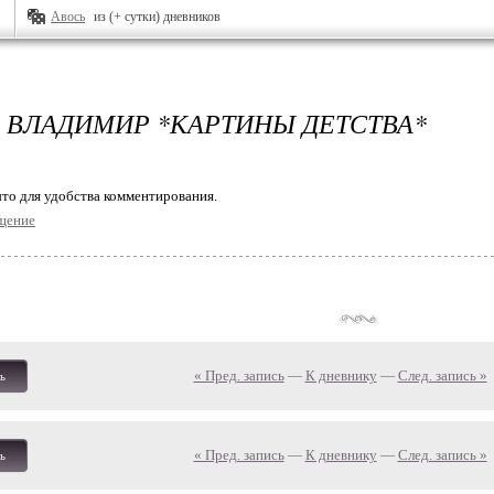
Авось
из (+ сутки) дневников
 ВЛАДИМИР *КАРТИНЫ ДЕТСТВА*
то для удобства комментирования.
щение
« Пред. запись
—
К дневнику
—
След. запись »
ь
« Пред. запись
—
К дневнику
—
След. запись »
ь