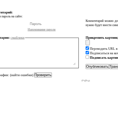
ентарий:
 пароль на сайте:
Комментарий можно доб
нужно будет ввести сим
Напоминание пароля
тария:
смайлики
Прикрепить картинк
Переводить URL в
Подписаться на к
Подписать карти
рафии: (найти ошибки)