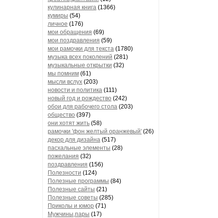
кулинарная книга
(1366)
кумиры
(54)
личное
(176)
мои обращения
(69)
мои поздравления
(59)
мои рамочки для текста
(1780)
музыка всех поколений
(281)
музыкальные открытки
(32)
мы помним
(61)
мысли вслух
(203)
новости и политика
(111)
новый год и рождество
(242)
обои для рабочего стола
(203)
общество
(397)
они хотят жить
(58)
рамочки 'фон желтый оранжевый'
(26)
декор для дизайна
(517)
пасхальные элементы
(28)
пожелания
(32)
поздравления
(156)
Полезности
(124)
Полезные программы
(84)
Полезные сайты
(21)
Полезные советы
(285)
Приколы и юмор
(71)
Мужчины,пары
(17)