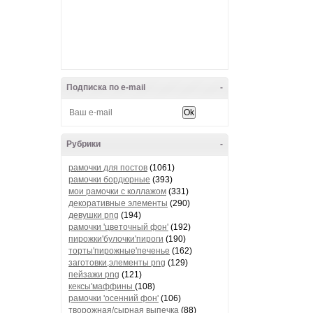
Подписка по e-mail
-
Рубрики
-
рамочки для постов
(1061)
рамочки бордюрные
(393)
мои рамочки с коллажом
(331)
декоративные элементы
(290)
девушки png
(194)
рамочки 'цветочный фон'
(192)
пирожки'булочки'пироги
(190)
торты'пирожные'печенье
(162)
заготовки,элементы png
(129)
пейзажи png
(121)
кексы'маффины
(108)
рамочки 'осенний фон'
(106)
творожная/сырная выпечка
(88)