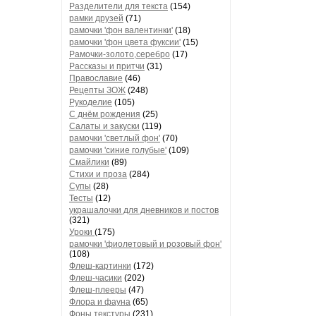
Разделители для текста
(154)
рамки друзей
(71)
рамочки 'фон валентинки'
(18)
рамочки 'фон цвета фуксии'
(15)
Рамочки-золото,серебро
(17)
Рассказы и притчи
(31)
Православие
(46)
Рецепты ЗОЖ
(248)
Рукоделие
(105)
С днём рождения
(25)
Салаты и закуски
(119)
рамочки 'светлый фон'
(70)
рамочки 'синие голубые'
(109)
Смайлики
(89)
Стихи и проза
(284)
Супы
(28)
Тесты
(12)
украшалочки для дневников и постов
(321)
Уроки
(175)
рамочки 'фиолетовый и розовый фон'
(108)
Флеш-картинки
(172)
Флеш-часики
(202)
Флеш-плееры
(47)
Флора и фауна
(65)
Фоны текстуры
(231)