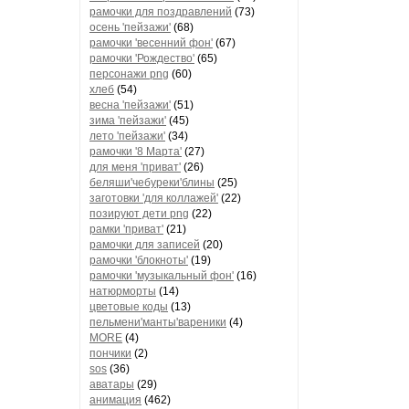
рамочки для поздравлений
(73)
осень 'пейзажи'
(68)
рамочки 'весенний фон'
(67)
рамочки 'Рождество'
(65)
персонажи png
(60)
хлеб
(54)
весна 'пейзажи'
(51)
зима 'пейзажи'
(45)
лето 'пейзажи'
(34)
рамочки '8 Марта'
(27)
для меня 'приват'
(26)
беляши'чебуреки'блины
(25)
заготовки 'для коллажей'
(22)
позируют дети png
(22)
рамки 'приват'
(21)
рамочки для записей
(20)
рамочки 'блокноты'
(19)
рамочки 'музыкальный фон'
(16)
натюрморты
(14)
цветовые коды
(13)
пельмени'манты'вареники
(4)
MORE
(4)
пончики
(2)
sos
(36)
аватары
(29)
анимация
(462)