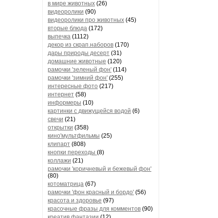
в мире животных
(26)
видеоролики
(90)
видеоролики про животных
(45)
вторые блюда
(172)
выпечка
(1112)
декор из скрап.наборов
(170)
дары природы десерт
(31)
домашние животные
(120)
рамочки 'зеленый фон'
(114)
рамочки 'зимний фон'
(255)
интересные фото
(217)
интернет
(58)
информеры
(10)
картинки с движущейся водой
(6)
свечи
(21)
открытки
(358)
кино'мультфильмы
(25)
клипарт
(808)
кнопки переходы
(8)
коллажи
(21)
рамочки 'коричневый и бежевый фон'
(80)
котоматрица
(67)
рамочки 'фон красный и бордо'
(56)
красота и здоровье
(97)
красочные фразы для комментов
(90)
креатив,фантазии
(12)