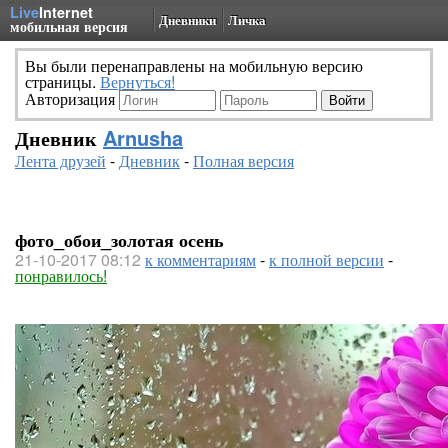
Live
Internet
Дневники
Личка
мобильная версия
Вы были перенаправлены на мобильную версию
страницы.
Вернуться!
Авторизация
Дневник
Arnusha
Лента друзей
-
Дневник
-
Полная версия
фото_обои_золотая осень
21-10-2017 08:12
к комментариям
-
к полной версии
-
понравилось!